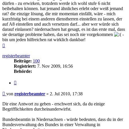
dürfen - zu erwirken, trotzdem werde ich wohl stufe 6 nicht
beibehalten können. hat jemand ähnliches erlebt oder weiß jemand
rat? die einzige lösung, die mir momentan einfällt, wäre - mich
kurzfristig bei einem anderen dienstherren einstellen zu lassen, der
auf A8 einstellen und auch versetzen darf... aber wer würde sich
darauf einlassen? niedersachsen hat gesagt, es ist das erste mal, dass
sie derartige probleme haben, das sei noch nie vorgekommen
-
bin um jeden hilfreichen rat wirklich dankbar!
Nach
oben
registerbeamter
Beiträge:
100
Registriert:
7. Nov 2009, 16:56
Behörde:
Zitieren
Beitrag
von
registerbeamter
»
2. Jul 2010, 17:38
Dir eine Antwort zu geben - erschwert sich, da du einige
Begrifflichkeiten durcheinanderwirfst.
Bundesbeamtin in Niedersachsen - würde bedeuten, dass du in der
Bundesverwaltung des Bundes in einer Verwaltung in