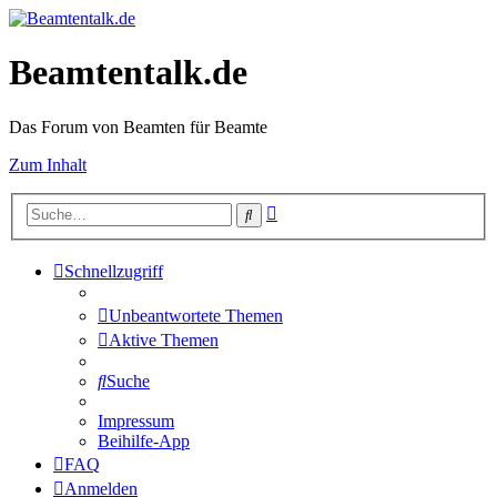
Beamtentalk.de
Das Forum von Beamten für Beamte
Zum Inhalt
Erweiterte
Suche
Suche
Schnellzugriff
Unbeantwortete Themen
Aktive Themen
Suche
Impressum
Beihilfe-App
FAQ
Anmelden