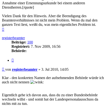
Annahme einer Ernennungsurkunde bei einem anderen
Dienstherren.[/quote]
Vielen Dank für den Hinweis. Aber die Beendigung des
Beamtenverhältnisses ist nicht mein Problem. Wenn du mal den
ganzen Text liest, weißt du, was mein eigentliches Problem ist.
Nach
oben
registerbeamter
Beiträge:
100
Registriert:
7. Nov 2009, 16:56
Behörde:
Zitieren
Beitrag
von
registerbeamter
»
3. Jul 2010, 14:05
Klar - den konkreten Namen der aufnehmenden Behörde würde ich
auch nicht nennen
Eigentlich gehe ich davon aus, dass du zu einer Bundesbehörde
wechseln willst - und somit hat der Landespersonalausschuss da
nichts mit zu tun.