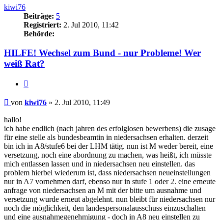
kiwi76
Beiträge:
5
Registriert:
2. Jul 2010, 11:42
Behörde:
HILFE! Wechsel zum Bund - nur Probleme! Wer
weiß Rat?
Zitieren
Beitrag
von
kiwi76
»
2. Jul 2010, 11:49
hallo!
ich habe endlich (nach jahren des erfolglosen bewerbens) die zusage
für eine stelle als bundesbeamtin in niedersachsen erhalten. derzeit
bin ich in A8/stufe6 bei der LHM tätig. nun ist M weder bereit, eine
versetzung, noch eine abordnung zu machen, was heißt, ich müsste
mich entlassen lassen und in niedersachsen neu einstellen. das
problem hierbei wiederum ist, dass niedersachsen neueinstellungen
nur in A7 vornehmen darf, ebenso nur in stufe 1 oder 2. eine erneute
anfrage von niedersachsen an M mit der bitte um ausnahme und
versetzung wurde erneut abgelehnt. nun bleibt für niedersachsen nur
noch die möglichkeit, den landespersonalausschuss einzuschalten
und eine ausnahmegenehmigung - doch in A8 neu einstellen zu