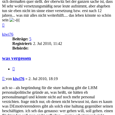
sich dermaßen quer stellt. der oberwitz bei der ganzen sache ist, dass
M sehr wohl versetzungsmäßig neue leute aufnimmt, aber abgeben
tun sie eben nicht im sinne einer versetzung bzw. erst nach 12
jahren... was mir alles nicht weiterhilft.... das leben könnte so schön
sein
((
Nach
oben
kiwi76
Beiträge:
5
Registriert:
2. Jul 2010, 11:42
Behörde:
was vergessen
Zitieren
Beitrag
von
kiwi76
»
2. Jul 2010, 18:19
ach so - als begründung für die sture haltung gibt die LHM
personalpolitische gründe an, was heißt, sie hätten eh
personalmangel und könnte nicht auf noch mehr personal
verzichten. frage mich nur, ob denen nicht bewusst ist, dass es kaum
was DEmotivierenderes gibt als solch eine haltung gegenüber seinen
beschäftigten. ich seh das genauso: wer gehen will, soll gehen. einen