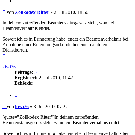
Beitrag
von
Zollkodex-Ritter
»
2. Jul 2010, 18:56
In deinem zutreffenden Beamtenstatusgesetz steht, wann ein
Beamtenverhältnis endet.
Soweit ich es in Erinnerung habe, endet ein Beamtenverhältnis bei
Annahme einer Ernennungsurkunde bei einem anderen
Dienstherren.
Nach
oben
kiwi76
Beiträge:
5
Registriert:
2. Jul 2010, 11:42
Behörde:
Zitieren
Beitrag
von
kiwi76
»
3. Jul 2010, 07:22
[quote="Zollkodex-Ritter"]In deinem zutreffenden
Beamtenstatusgesetz steht, wann ein Beamtenverhältnis endet.
Soweit ich es in Erinnerung habe, endet ein Beamtenverhältnis bei