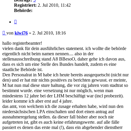
Registriert:
2. Jul 2010, 11:42
Behörde:
Zitieren
Beitrag
von
kiwi76
»
2. Jul 2010, 18:16
hallo registerbeamter!
vielen dank für dein ausführliches statement. ich wollte die behörde
eigentlich nicht beim namen nennen.... also in der
stellenausschreibung stand A8 BBesoO, daher gehe ich davon aus,
dass es sich um eine Stelle des Bundes handelt, zudem es eine
staatliche Behörde ist.
Den Personalrat in M habe ich heute bereits ausgequetscht (nicht nur
den) und er hat mir nichts positives zu berichten gewusst. er meinte,
M hat nun mal diese sture haltung, die vor zig jahren vom stadtrat so
bestimmt wurde. eine versetzung ist nur möglich, wenn man
mindestens 12 jahre bei der LHM beschäftigt war (incl probezeit).
leider komme ich aber erst auf 4 jahre.
das amt, von welchem ich die zusage erhalten habe, wird nun den
niedersächsischen LPA einschalten und dort einen antrag auf
ausnahmeregelung stellen. da dieser fall bisher aber noch nie
aufgetreten ist, gibt es auch keine erfahrungswerte. auf alle fälle
passiert es denen das erste mal (!), dass ein abgebender dienstherr