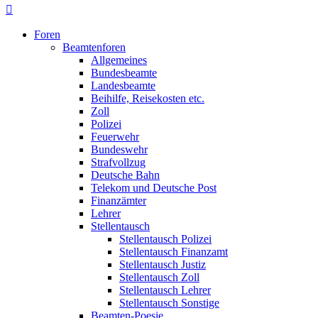
Foren
Beamtenforen
Allgemeines
Bundesbeamte
Landesbeamte
Beihilfe, Reisekosten etc.
Zoll
Polizei
Feuerwehr
Bundeswehr
Strafvollzug
Deutsche Bahn
Telekom und Deutsche Post
Finanzämter
Lehrer
Stellentausch
Stellentausch Polizei
Stellentausch Finanzamt
Stellentausch Justiz
Stellentausch Zoll
Stellentausch Lehrer
Stellentausch Sonstige
Beamten-Poesie