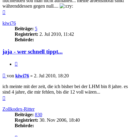
flüchtenden soll man nicht aufhalten... meine arbeitsmoral sinkt
währenddessen gegen null....
Nach
oben
kiwi76
Beiträge:
5
Registriert:
2. Jul 2010, 11:42
Behörde:
jaja - wer schnell tippt...
Zitieren
Beitrag
von
kiwi76
»
2. Jul 2010, 18:20
ich meinte mit der zeit, die ich bisher bei der LHM bin 8 jahre. es
sind 4 jahre, die mir fehlen, bis die 12 voll wären...
Nach
oben
Zollkodex-Ritter
Beiträge:
830
Registriert:
30. Nov 2006, 18:40
Behörde:
Zitieren