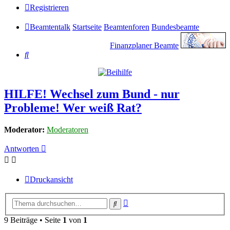
Registrieren
Beamtentalk
Startseite
Beamtenforen
Bundesbeamte
Finanzplaner Beamte
Suche
HILFE! Wechsel zum Bund - nur
Probleme! Wer weiß Rat?
Moderator:
Moderatoren
Antworten
Druckansicht
Erweiterte
Suche
Suche
9 Beiträge • Seite
1
von
1