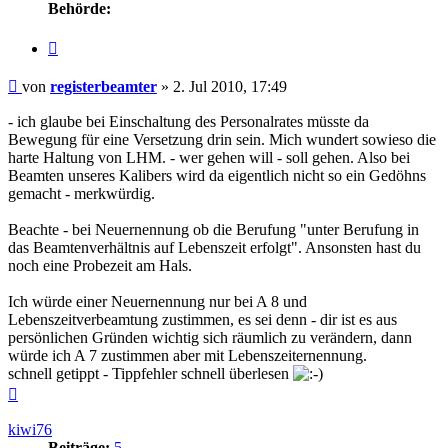
Behörde:
Zitieren
Beitrag
von
registerbeamter
»
2. Jul 2010, 17:49
- ich glaube bei Einschaltung des Personalrates müsste da
Bewegung für eine Versetzung drin sein. Mich wundert sowieso die
harte Haltung von LHM. - wer gehen will - soll gehen. Also bei
Beamten unseres Kalibers wird da eigentlich nicht so ein Gedöhns
gemacht - merkwürdig.
Beachte - bei Neuernennung ob die Berufung "unter Berufung in
das Beamtenverhältnis auf Lebenszeit erfolgt". Ansonsten hast du
noch eine Probezeit am Hals.
Ich würde einer Neuernennung nur bei A 8 und
Lebenszeitverbeamtung zustimmen, es sei denn - dir ist es aus
persönlichen Gründen wichtig sich räumlich zu verändern, dann
würde ich A 7 zustimmen aber mit Lebenszeiternennung.
schnell getippt - Tippfehler schnell überlesen
Nach
oben
kiwi76
Beiträge:
5