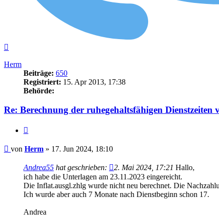
Nach
oben
Herm
Beiträge:
650
Registriert:
15. Apr 2013, 17:38
Behörde:
Re: Berechnung der ruhegehaltsfähigen Dienstzeiten 
Zitieren
Beitrag
von
Herm
»
17. Jun 2024, 18:10
Andrea55
hat geschrieben:
2. Mai 2024, 17:21
Hallo,
ich habe die Unterlagen am 23.11.2023 eingereicht.
Die Inflat.ausgl.zhlg wurde nicht neu berechnet. Die Nachzahl
Ich wurde aber auch 7 Monate nach Dienstbeginn schon 17.
Andrea