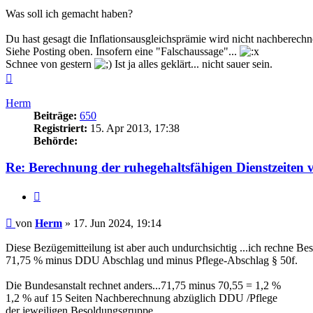
Was soll ich gemacht haben?
Du hast gesagt die Inflationsausgleichsprämie wird nicht nachberechne
Siehe Posting oben. Insofern eine "Falschaussage"...
Schnee von gestern
Ist ja alles geklärt... nicht sauer sein.
Nach
oben
Herm
Beiträge:
650
Registriert:
15. Apr 2013, 17:38
Behörde:
Re: Berechnung der ruhegehaltsfähigen Dienstzeiten 
Zitieren
Beitrag
von
Herm
»
17. Jun 2024, 19:14
Diese Bezügemitteilung ist aber auch undurchsichtig ...ich rechne B
71,75 % minus DDU Abschlag und minus Pflege-Abschlag § 50f.
Die Bundesanstalt rechnet anders...71,75 minus 70,55 = 1,2 %
1,2 % auf 15 Seiten Nachberechnung abzüglich DDU /Pflege
der jeweiligen Besoldungsgruppe.