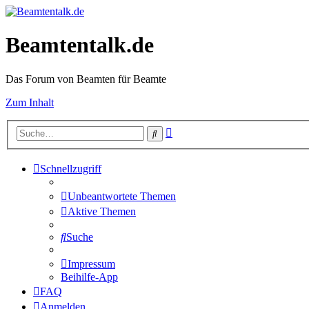
Beamtentalk.de
Das Forum von Beamten für Beamte
Zum Inhalt
Erweiterte
Suche
Suche
Schnellzugriff
Unbeantwortete Themen
Aktive Themen
Suche
Impressum
Beihilfe-App
FAQ
Anmelden