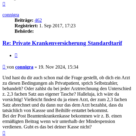
Nach
oben
connigra
Beiträge:
462
Registriert:
1. Sep 2017, 17:23
Behörde:
Re: Private Krankenversicherung Standardtarif
Zitieren
Beitrag
von
connigra
»
19. Nov 2024, 15:34
Und hast du dir auch schon mal die Frage gestellt, ob dich ein Arzt
zu diesen Bedingungen als Privatpatient, sprich Selbstzahler,
behandelt? Oder zahlst du bei jeder Arztrrechnung den Unterschied
z. 2,3 fachen Satz aus eigener Tasche? Halleluja, ich wäre da
vorsichtig! Vielleicht findest du ja einen Arzt, der zum 2,3 fachen
Satz abrechnet und du dann nur das dem Arzt bezahlst, dass du
tatsächlich von Kassse und Beihilfe erstattet bekommst.
Bei der Post Beamtenkrankenkasse bekommen wir z. B. einen
ermäßigten Beitrag wenn wir unterhalb der Mindespension
verdienen. Gubt es das bei deiner Kasse nicht?
Nach