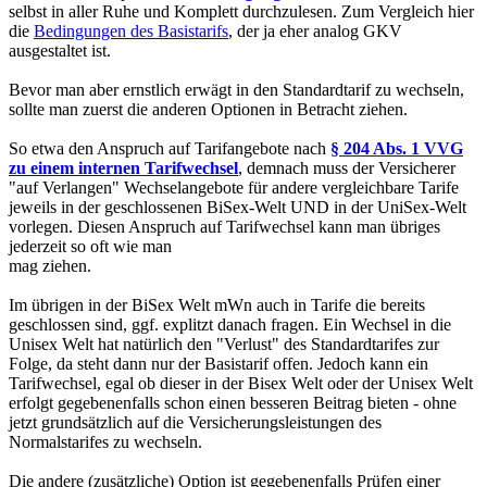
selbst in aller Ruhe und Komplett durchzulesen. Zum Vergleich hier
die
Bedingungen des Basistarifs
, der ja eher analog GKV
ausgestaltet ist.
Bevor man aber ernstlich erwägt in den Standardtarif zu wechseln,
sollte man zuerst die anderen Optionen in Betracht ziehen.
So etwa den Anspruch auf Tarifangebote nach
§ 204 Abs. 1 VVG
zu einem internen Tarifwechsel
, demnach muss der Versicherer
"auf Verlangen" Wechselangebote für andere vergleichbare Tarife
jeweils in der geschlossenen BiSex-Welt UND in der UniSex-Welt
vorlegen. Diesen Anspruch auf Tarifwechsel kann man übriges
jederzeit so oft wie man
mag ziehen.
Im übrigen in der BiSex Welt mWn auch in Tarife die bereits
geschlossen sind, ggf. explitzt danach fragen. Ein Wechsel in die
Unisex Welt hat natürlich den "Verlust" des Standardtarifes zur
Folge, da steht dann nur der Basistarif offen. Jedoch kann ein
Tarifwechsel, egal ob dieser in der Bisex Welt oder der Unisex Welt
erfolgt gegebenenfalls schon einen besseren Beitrag bieten - ohne
jetzt grundsätzlich auf die Versicherungsleistungen des
Normalstarifes zu wechseln.
Die andere (zusätzliche) Option ist gegebenenfalls Prüfen einer