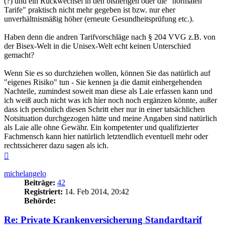
(?) und ein Rückwechsel in den bisherigen oder die "normalen
Tarife" praktisch nicht mehr gegeben ist bzw. nur eher
unverhältnismäßig höher (erneute Gesundheitsprüfung etc.).
Haben denn die andren Tarifvorschläge nach § 204 VVG z.B. von
der Bisex-Welt in die Unisex-Welt echt keinen Unterschied
gemacht?
Wenn Sie es so durchziehen wollen, können Sie das natürlich auf
"eigenes Risiko" tun - Sie kennen ja die damit einhergehenden
Nachteile, zumindest soweit man diese als Laie erfassen kann und
ich weiß auch nicht was ich hier noch noch ergänzen könnte, außer
dass ich persönlich diesen Schritt eher nur in einer tatsächlichen
Notsituation durchgezogen hätte und meine Angaben sind natürlich
als Laie alle ohne Gewähr. Ein kompetenter und qualifizierter
Fachmensch kann hier natürlich letztendlich eventuell mehr oder
rechtssicherer dazu sagen als ich.
Nach
oben
michelangelo
Beiträge:
42
Registriert:
14. Feb 2014, 20:42
Behörde:
Re: Private Krankenversicherung Standardtarif