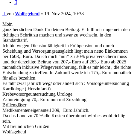
Zitieren
Beitrag
von
Wolfsgeheul
»
19. Nov 2024, 10:38
Moin
ganz herzlichen Dank für deinen Beitrag. Er hilft mir ungemein den
richtigen Schritt zu machen und zwar zu wechseln, in den
Standardtarif.
Ich bin wegen Dienstunfähigkeit in Frühpension und durch
Scheidung und Versorgungsausgleich liegt mein netto Einkommen
bei 1603,- Euro. Da ich mich "nur" zu 30% privatversichern muss
und der derzeitige Beitrag von 207,- Euro auf 263,- Euro ab 2025
monatlich inklusive Pflegeversicherung, fällt es mir leicht , die richte
Entscheidung zu treffen. In Zukunft werde ich 175,- Euro monatlich
für alles bezahlen.
Es fällt zwar jährlich weg/ oder ändert sich : Vorsorgeuntersuchung
Kardiologe ( Herzinfarkt)
Krebsvorsorgeuntersuchung Urologe
Zahnreinigung 70,- Euro nun mit Zuzahlung
Brillengläser
Medikamenteneigenanteil 309,- Euro Jährlich.
Da das Land zu 70 % die Kosten übernimmt wird es wohl richtig
sein.
Mit freundlichen Grüßen
Wolfsgeheul