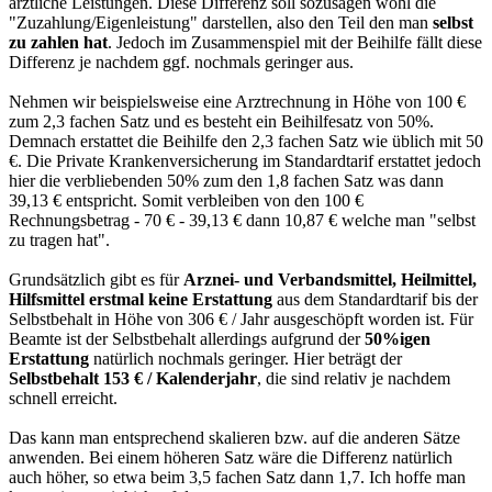
ärztliche Leistungen. Diese Differenz soll sozusagen wohl die
"Zuzahlung/Eigenleistung" darstellen, also den Teil den man
selbst
zu zahlen hat
. Jedoch im Zusammenspiel mit der Beihilfe fällt diese
Differenz je nachdem ggf. nochmals geringer aus.
Nehmen wir beispielsweise eine Arztrechnung in Höhe von 100 €
zum 2,3 fachen Satz und es besteht ein Beihilfesatz von 50%.
Demnach erstattet die Beihilfe den 2,3 fachen Satz wie üblich mit 50
€. Die Private Krankenversicherung im Standardtarif erstattet jedoch
hier die verbliebenden 50% zum den 1,8 fachen Satz was dann
39,13 € entspricht. Somit verbleiben von den 100 €
Rechnungsbetrag - 70 € - 39,13 € dann 10,87 € welche man "selbst
zu tragen hat".
Grundsätzlich gibt es für
Arznei- und Verbandsmittel, Heilmittel,
Hilfsmittel
erstmal keine Erstattung
aus dem Standardtarif bis der
Selbstbehalt in Höhe von 306 € / Jahr ausgeschöpft worden ist. Für
Beamte ist der Selbstbehalt allerdings aufgrund der
50%igen
Erstattung
natürlich nochmals geringer. Hier beträgt der
Selbstbehalt 153 € / Kalenderjahr
, die sind relativ je nachdem
schnell erreicht.
Das kann man entsprechend skalieren bzw. auf die anderen Sätze
anwenden. Bei einem höheren Satz wäre die Differenz natürlich
auch höher, so etwa beim 3,5 fachen Satz dann 1,7. Ich hoffe man