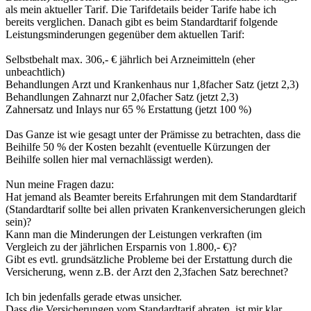
als mein aktueller Tarif. Die Tarifdetails beider Tarife habe ich
bereits verglichen. Danach gibt es beim Standardtarif folgende
Leistungsminderungen gegenüber dem aktuellen Tarif:
Selbstbehalt max. 306,- € jährlich bei Arzneimitteln (eher
unbeachtlich)
Behandlungen Arzt und Krankenhaus nur 1,8facher Satz (jetzt 2,3)
Behandlungen Zahnarzt nur 2,0facher Satz (jetzt 2,3)
Zahnersatz und Inlays nur 65 % Erstattung (jetzt 100 %)
Das Ganze ist wie gesagt unter der Prämisse zu betrachten, dass die
Beihilfe 50 % der Kosten bezahlt (eventuelle Kürzungen der
Beihilfe sollen hier mal vernachlässigt werden).
Nun meine Fragen dazu:
Hat jemand als Beamter bereits Erfahrungen mit dem Standardtarif
(Standardtarif sollte bei allen privaten Krankenversicherungen gleich
sein)?
Kann man die Minderungen der Leistungen verkraften (im
Vergleich zu der jährlichen Ersparnis von 1.800,- €)?
Gibt es evtl. grundsätzliche Probleme bei der Erstattung durch die
Versicherung, wenn z.B. der Arzt den 2,3fachen Satz berechnet?
Ich bin jedenfalls gerade etwas unsicher.
Dass die Versicherungen vom Standardtarif abraten, ist mir klar.