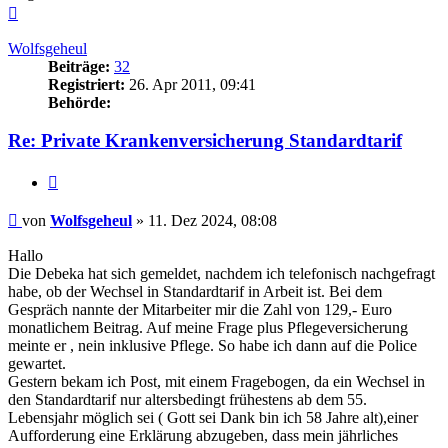
Nach
oben
Wolfsgeheul
Beiträge:
32
Registriert:
26. Apr 2011, 09:41
Behörde:
Re: Private Krankenversicherung Standardtarif
Zitieren
Beitrag
von
Wolfsgeheul
»
11. Dez 2024, 08:08
Hallo
Die Debeka hat sich gemeldet, nachdem ich telefonisch nachgefragt
habe, ob der Wechsel in Standardtarif in Arbeit ist. Bei dem
Gespräch nannte der Mitarbeiter mir die Zahl von 129,- Euro
monatlichem Beitrag. Auf meine Frage plus Pflegeversicherung
meinte er , nein inklusive Pflege. So habe ich dann auf die Police
gewartet.
Gestern bekam ich Post, mit einem Fragebogen, da ein Wechsel in
den Standardtarif nur altersbedingt frühestens ab dem 55.
Lebensjahr möglich sei ( Gott sei Dank bin ich 58 Jahre alt),einer
Aufforderung eine Erklärung abzugeben, dass mein jährliches