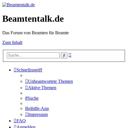
Beamtentalk.de
Das Forum von Beamten für Beamte
Zum Inhalt
Erweiterte
Suche
Suche
Schnellzugriff
Unbeantwortete Themen
Aktive Themen
Suche
Beihilfe-App
Impressum
FAQ
Anmelden