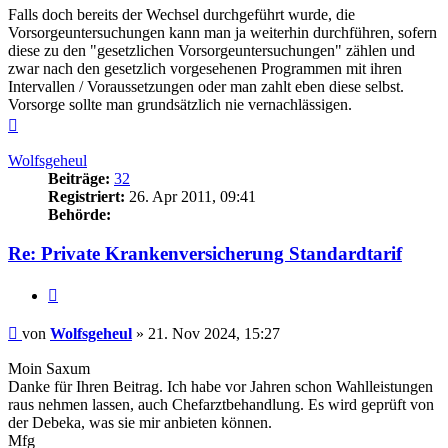
Falls doch bereits der Wechsel durchgeführt wurde, die
Vorsorgeuntersuchungen kann man ja weiterhin durchführen, sofern
diese zu den "gesetzlichen Vorsorgeuntersuchungen" zählen und
zwar nach den gesetzlich vorgesehenen Programmen mit ihren
Intervallen / Voraussetzungen oder man zahlt eben diese selbst.
Vorsorge sollte man grundsätzlich nie vernachlässigen.
Nach
oben
Wolfsgeheul
Beiträge:
32
Registriert:
26. Apr 2011, 09:41
Behörde:
Re: Private Krankenversicherung Standardtarif
Zitieren
Beitrag
von
Wolfsgeheul
»
21. Nov 2024, 15:27
Moin Saxum
Danke für Ihren Beitrag. Ich habe vor Jahren schon Wahlleistungen
raus nehmen lassen, auch Chefarztbehandlung. Es wird geprüft von
der Debeka, was sie mir anbieten können.
Mfg