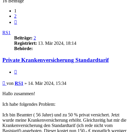
16 Beiträge
1
2
Nächste
RS1
Beiträge:
2
Registriert:
13. Mär 2024, 18:14
Behörde:
Private Krankenversicherung Standardtarif
Zitieren
Beitrag
von
RS1
»
14. Mär 2024, 15:34
Hallo zusammen!
Ich habe folgendes Problem:
Ich bin Beamter ( 56 Jahre) und zu 50 % privat versichert. Jetzt
wurde meine Krankenversicherung erhöht. Gleichzeitig hat mir die
Krankenversicherung den Standardtarif (ich rede nicht vom
Basistarif) angeboten. Dieser kostet nun 150,- € monatlich weniger