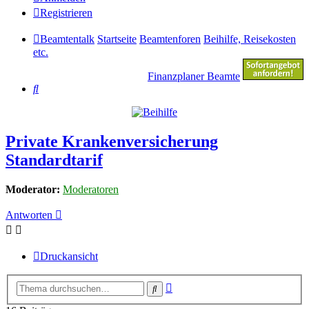
Registrieren
Beamtentalk
Startseite
Beamtenforen
Beihilfe, Reisekosten
etc.
Finanzplaner Beamte
Suche
Private Krankenversicherung
Standardtarif
Moderator:
Moderatoren
Antworten
Druckansicht
Erweiterte
Suche
Suche