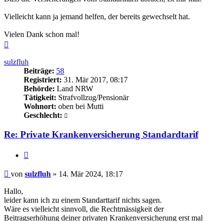
Vielleicht kann ja jemand helfen, der bereits gewechselt hat.
Vielen Dank schon mal!
Nach
oben
sulzfluh
Beiträge:
58
Registriert:
31. Mär 2017, 08:17
Behörde:
Land NRW
Tätigkeit:
Strafvollzug/Pensionär
Wohnort:
oben bei Mutti
Geschlecht:
Re: Private Krankenversicherung Standardtarif
Zitieren
Beitrag
von
sulzfluh
»
14. Mär 2024, 18:17
Hallo,
leider kann ich zu einem Standarttarif nichts sagen.
Wäre es vielleicht sinnvoll, die Rechtmässigkeit der
Beitragserhöhung deiner privaten Krankenversicherung erst mal