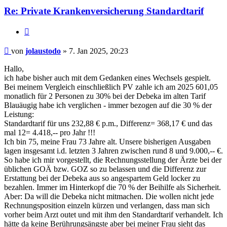
Re: Private Krankenversicherung Standardtarif
Zitieren
Beitrag
von
jolaustodo
»
7. Jan 2025, 20:23
Hallo,
ich habe bisher auch mit dem Gedanken eines Wechsels gespielt.
Bei meinem Vergleich einschließlich PV zahle ich am 2025 601,05
monatlich für 2 Personen zu 30% bei der Debeka im alten Tarif
Blauäugig habe ich verglichen - immer bezogen auf die 30 % der
Leistung:
Standardtarif für uns 232,88 € p.m., Differenz= 368,17 € und das
mal 12= 4.418,-- pro Jahr !!!
Ich bin 75, meine Frau 73 Jahre alt. Unsere bisherigen Ausgaben
lagen insgesamt i.d. letzten 3 Jahren zwischen rund 8 und 9.000,-- €.
So habe ich mir vorgestellt, die Rechnungsstellung der Ärzte bei der
üblichen GOÄ bzw. GOZ so zu belassen und die Differenz zur
Erstattung bei der Debeka aus so angespartem Geld locker zu
bezahlen. Immer im Hinterkopf die 70 % der Beihilfe als Sicherheit.
Aber: Da will die Debeka nicht mitmachen. Die wollen nicht jede
Rechnungsposition einzeln kürzen und verlangen, dass man sich
vorher beim Arzt outet und mit ihm den Standardtarif verhandelt. Ich
hätte da keine Berührungsängste aber bei meiner Frau sieht das