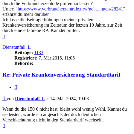
durch die Verbraucherzentrale prüfen zu lassen?
Unter: "
https://www.verbraucherzentrale.nrw/gel ... ngen-28241
"
erfährst du mehr darüber.
Ich lasse die Beitragerhöhungen meiner privaten
Krankenversicherung im Zeitraum der letzten 10 Jahre, zur Zeit
durch eine erfahrene RA-Kanzlei prüfen.
Nach
oben
Dienstunfall_L
Beiträge:
1133
Registriert:
7. Mär 2015, 11:05
Behörde:
Re: Private Krankenversicherung Standardtarif
Zitieren
Beitrag
von
Dienstunfall_L
»
14. Mär 2024, 19:03
Wenn du die 150 € nicht hast, bleibt wohl wenig Wahl. Kannst du
sie leisten, würde ich angesichts der doch deutlichen
Verschlechterung nicht in den Standardtarif wechseln.
Nach
oben