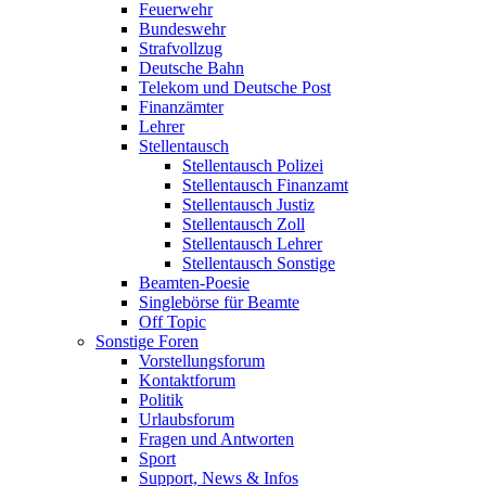
Feuerwehr
Bundeswehr
Strafvollzug
Deutsche Bahn
Telekom und Deutsche Post
Finanzämter
Lehrer
Stellentausch
Stellentausch Polizei
Stellentausch Finanzamt
Stellentausch Justiz
Stellentausch Zoll
Stellentausch Lehrer
Stellentausch Sonstige
Beamten-Poesie
Singlebörse für Beamte
Off Topic
Sonstige Foren
Vorstellungsforum
Kontaktforum
Politik
Urlaubsforum
Fragen und Antworten
Sport
Support, News & Infos