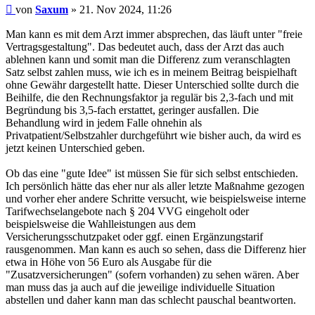
Beitrag
von
Saxum
»
21. Nov 2024, 11:26
Man kann es mit dem Arzt immer absprechen, das läuft unter "freie
Vertragsgestaltung". Das bedeutet auch, dass der Arzt das auch
ablehnen kann und somit man die Differenz zum veranschlagten
Satz selbst zahlen muss, wie ich es in meinem Beitrag beispielhaft
ohne Gewähr dargestellt hatte. Dieser Unterschied sollte durch die
Beihilfe, die den Rechnungsfaktor ja regulär bis 2,3-fach und mit
Begründung bis 3,5-fach erstattet, geringer ausfallen. Die
Behandlung wird in jedem Falle ohnehin als
Privatpatient/Selbstzahler durchgeführt wie bisher auch, da wird es
jetzt keinen Unterschied geben.
Ob das eine "gute Idee" ist müssen Sie für sich selbst entschieden.
Ich persönlich hätte das eher nur als aller letzte Maßnahme gezogen
und vorher eher andere Schritte versucht, wie beispielsweise interne
Tarifwechselangebote nach § 204 VVG eingeholt oder
beispielsweise die Wahlleistungen aus dem
Versicherungsschutzpaket oder ggf. einen Ergänzungstarif
rausgenommen. Man kann es auch so sehen, dass die Differenz hier
etwa in Höhe von 56 Euro als Ausgabe für die
"Zusatzversicherungen" (sofern vorhanden) zu sehen wären. Aber
man muss das ja auch auf die jeweilige individuelle Situation
abstellen und daher kann man das schlecht pauschal beantworten.