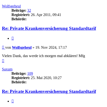
oben
Wolfsgeheul
Beiträge:
32
Registriert:
26. Apr 2011, 09:41
Behörde:
Re: Private Krankenversicherung Standardtarif
Zitieren
Beitrag
von
Wolfsgeheul
»
19. Nov 2024, 17:17
Vielen Dank, das werde ich morgen mal abklären! Mfg
Nach
oben
Saxum
Beiträge:
109
Registriert:
25. Mai 2020, 10:27
Behörde:
Re: Private Krankenversicherung Standardtarif
Zitieren