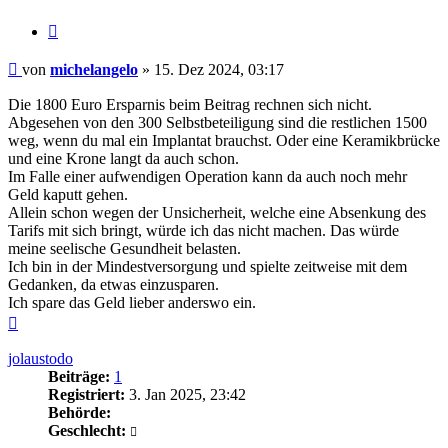
Zitieren
Beitrag
von
michelangelo
»
15. Dez 2024, 03:17
Die 1800 Euro Ersparnis beim Beitrag rechnen sich nicht.
Abgesehen von den 300 Selbstbeteiligung sind die restlichen 1500
weg, wenn du mal ein Implantat brauchst. Oder eine Keramikbrücke
und eine Krone langt da auch schon.
Im Falle einer aufwendigen Operation kann da auch noch mehr
Geld kaputt gehen.
Allein schon wegen der Unsicherheit, welche eine Absenkung des
Tarifs mit sich bringt, würde ich das nicht machen. Das würde
meine seelische Gesundheit belasten.
Ich bin in der Mindestversorgung und spielte zeitweise mit dem
Gedanken, da etwas einzusparen.
Ich spare das Geld lieber anderswo ein.
Nach
oben
jolaustodo
Beiträge:
1
Registriert:
3. Jan 2025, 23:42
Behörde:
Geschlecht: