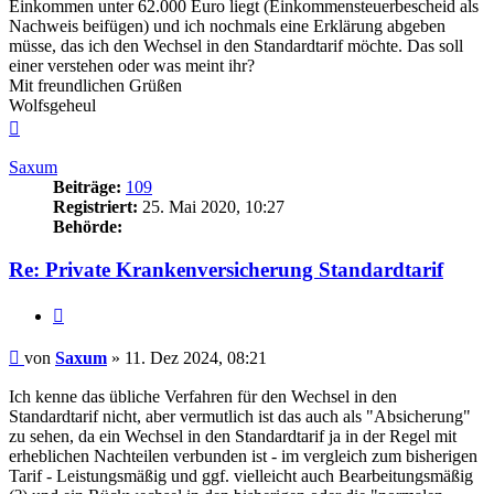
Einkommen unter 62.000 Euro liegt (Einkommensteuerbescheid als
Nachweis beifügen) und ich nochmals eine Erklärung abgeben
müsse, das ich den Wechsel in den Standardtarif möchte. Das soll
einer verstehen oder was meint ihr?
Mit freundlichen Grüßen
Wolfsgeheul
Nach
oben
Saxum
Beiträge:
109
Registriert:
25. Mai 2020, 10:27
Behörde:
Re: Private Krankenversicherung Standardtarif
Zitieren
Beitrag
von
Saxum
»
11. Dez 2024, 08:21
Ich kenne das übliche Verfahren für den Wechsel in den
Standardtarif nicht, aber vermutlich ist das auch als "Absicherung"
zu sehen, da ein Wechsel in den Standardtarif ja in der Regel mit
erheblichen Nachteilen verbunden ist - im vergleich zum bisherigen
Tarif - Leistungsmäßig und ggf. vielleicht auch Bearbeitungsmäßig