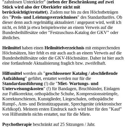
"zahnlosen Unterkiefer" (
neben der Beschränkung auf zwei
Stück wird also der Oberkiefer nicht mit
berücksichtigt/erstattet
). Zudem nur bis zu den Höchstbeträgen
des "
Preis- und Leistungsverzeichnisses
" des Standardtarifes. Ob
dieser denn auch regelmäßig aktualisiert / angepasst wird, weiß ich
nicht, es fehlt ja etwa beispielsweise an einem Verweis auf die
Bundesbeihilfesätze oder "Festzuschuss-Katalog der GKV" oder
ähnliches.
Heilmittel
haben einen
Heilmittelverzeichnis
mit entsprechenden
Höchstsätzen, hier fehlt es mir auch auch an einem Verweis auf die
Bundesbeihilfesätze oder die GKV-Höchstsätze. Daher ist hier auch
eine fortlaufende Aktualisierung fraglich bzw. zweifelhaft.
Hilfsmittel
werden als "
geschlossener Katalog / abschließende
Aufzählung
" geführt, erstattet werden nur für die
Standardausführung
(!) die "
Miet- Wartungs- und
Unterweisungskosten
" (!) für Bandagen, Bruchbänder, Einlagen
zur Fußkorrektur, orthopädische Schuhe, Kompressionsstrümpfe,
Korrekturschienen, Kunstglieder, Liegeschalen, orthopädische
Rumpf-, Arm- und Beinstützapparate, Sprechgeräte (elektronischer
Kehlkopf). Meinem ersten Eindruck nach wird hier für den "Kauf"
von Hilfsmitteln nichts erstattet, nur für die Miete.
Psychotherapie
beschränkt auf 25 Sitzungen / Jahr.