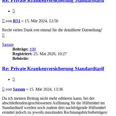
Re: Private Krankenversicherung Standardtarif
Zitieren
Beitrag
von
RS1
»
15. Mär 2024, 12:56
Recht vielen Dank erst einmal für die detaillierte Darstellung!
Nach
oben
Saxum
Beiträge:
109
Registriert:
25. Mai 2020, 10:27
Behörde:
Re: Private Krankenversicherung Standardtarif
Zitieren
Beitrag
von
Saxum
»
15. Mär 2024, 13:36
Da ich meinen Beitrag nicht mehr editieren kann, bei der
abschließenden/geschlossenen Auflistung für die Hilfsmittel im
Standardtarif werden noch zudem drei nachfolgende Hilfsmittel
erstattet jedoch zu jeweils maximalen Rechnungshöchstbeträgen: