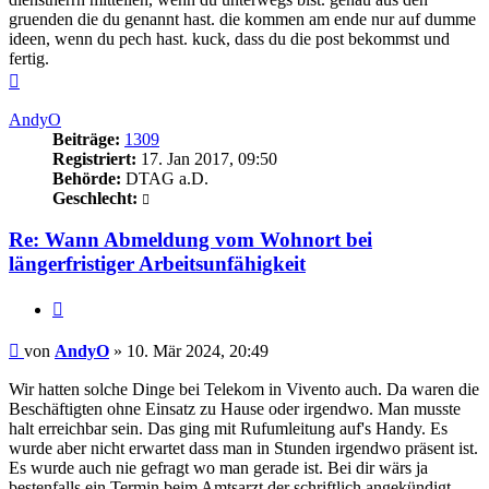
gruenden die du genannt hast. die kommen am ende nur auf dumme
ideen, wenn du pech hast. kuck, dass du die post bekommst und
fertig.
Nach
oben
AndyO
Beiträge:
1309
Registriert:
17. Jan 2017, 09:50
Behörde:
DTAG a.D.
Geschlecht:
Re: Wann Abmeldung vom Wohnort bei
längerfristiger Arbeitsunfähigkeit
Zitieren
Beitrag
von
AndyO
»
10. Mär 2024, 20:49
Wir hatten solche Dinge bei Telekom in Vivento auch. Da waren die
Beschäftigten ohne Einsatz zu Hause oder irgendwo. Man musste
halt erreichbar sein. Das ging mit Rufumleitung auf's Handy. Es
wurde aber nicht erwartet dass man in Stunden irgendwo präsent ist.
Es wurde auch nie gefragt wo man gerade ist. Bei dir wärs ja
bestenfalls ein Termin beim Amtsarzt der schriftlich angekündigt