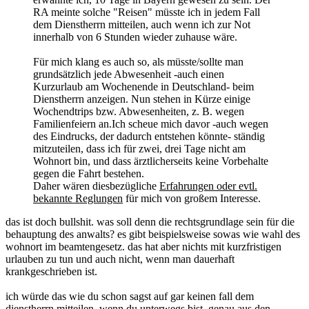
RA meinte solche "Reisen" müsste ich in jedem Fall
dem Dienstherrn mitteilen, auch wenn ich zur Not
innerhalb von 6 Stunden wieder zuhause wäre.
Für mich klang es auch so, als müsste/sollte man
grundsätzlich jede Abwesenheit -auch einen
Kurzurlaub am Wochenende in Deutschland- beim
Dienstherrn anzeigen. Nun stehen in Kürze einige
Wochendtrips bzw. Abwesenheiten, z. B. wegen
Familienfeiern an.Ich scheue mich davor -auch wegen
des Eindrucks, der dadurch entstehen könnte- ständig
mitzuteilen, dass ich für zwei, drei Tage nicht am
Wohnort bin, und dass ärztlicherseits keine Vorbehalte
gegen die Fahrt bestehen.
Daher wären diesbezügliche
Erfahrungen oder evtl.
bekannte Reglungen
für mich von großem Interesse.
das ist doch bullshit. was soll denn die rechtsgrundlage sein für die
behauptung des anwalts? es gibt beispielsweise sowas wie wahl des
wohnort im beamtengesetz. das hat aber nichts mit kurzfristigen
urlauben zu tun und auch nicht, wenn man dauerhaft
krankgeschrieben ist.
ich würde das wie du schon sagst auf gar keinen fall dem
dienstherrn mitteilen, wenn du unterwegs bist. genau aus den