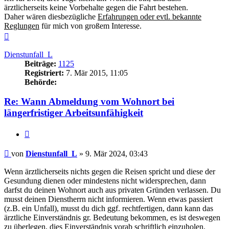
ärztlicherseits keine Vorbehalte gegen die Fahrt bestehen.
Daher wären diesbezügliche
Erfahrungen oder evtl. bekannte
Reglungen
für mich von großem Interesse.
Nach
oben
Dienstunfall_L
Beiträge:
1125
Registriert:
7. Mär 2015, 11:05
Behörde:
Re: Wann Abmeldung vom Wohnort bei
längerfristiger Arbeitsunfähigkeit
Zitieren
Beitrag
von
Dienstunfall_L
»
9. Mär 2024, 03:43
Wenn ärztlicherseits nichts gegen die Reisen spricht und diese der
Gesundung dienen oder mindestens nicht widersprechen, dann
darfst du deinen Wohnort auch aus privaten Gründen verlassen. Du
musst deinen Dienstherrn nicht informieren. Wenn etwas passiert
(z.B. ein Unfall), musst du dich ggf. rechtfertigen, dann kann das
ärztliche Einverständnis gr. Bedeutung bekommen, es ist deswegen
zu überlegen, dies Einverständnis vorab schriftlich einzuholen.