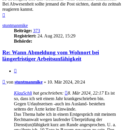
Bei Abwesenheit sollte jemand die Post sichten, damit du zeitnah
reagieren kannst.
Nach
oben
stuntmanmike
Beiträge:
373
Registriert:
24. Aug 2022, 15:29
Behörde:
Re: Wann Abmeldung vom Wohnort bei
längerfristiger Arbeitsunfähigkeit
Zitieren
Beitrag
von
stuntmanmike
»
10. Mär 2024, 20:24
KlauSchli
hat geschrieben:
8. Mär 2024, 22:17
Es ist
so, dass ich seit einem Jahr krankgeschrieben bin.
Gegen Urlaubsreisen -auch ins Ausland- bestehen
seitens der Ärzte keine Einwände.
Das Thema habe ich in einem Erstgespräch mit meinem
Rechtsanwalt wegen laufender Überprüfung der
Dienst(un)fähigkeit kurz am Rande angesprochen. U. a.
erwähnte ich, 10 Tage in Bayern gewesen zu sein. Der