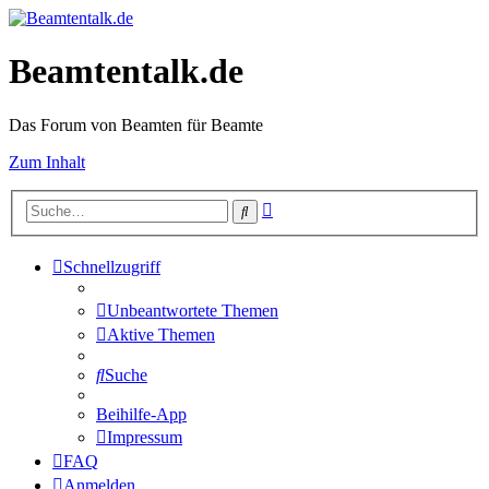
Beamtentalk.de
Das Forum von Beamten für Beamte
Zum Inhalt
Erweiterte
Suche
Suche
Schnellzugriff
Unbeantwortete Themen
Aktive Themen
Suche
Beihilfe-App
Impressum
FAQ
Anmelden