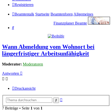
Registrieren
Beamtentalk
Startseite
Beamtenforen
Allgemeines
Finanzplaner Beamte
Suche
Wann Abmeldung vom Wohnort bei
längerfristiger Arbeitsunfähigkeit
Moderator:
Moderatoren
Antworten
Druckansicht
Erweiterte
Suche
Suche
7 Beiträge • Seite
1
von
1