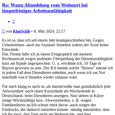
Re: Wann Abmeldung vom Wohnort bei
längerfristiger Arbeitsunfähigkeit
Zitieren
Beitrag
von
KlauSchli
»
8. Mär 2024, 22:17
Es ist so, dass ich seit einem Jahr krankgeschrieben bin. Gegen
Urlaubsreisen -auch ins Ausland- bestehen seitens der Ärzte keine
Einwände.
Das Thema habe ich in einem Erstgespräch mit meinem
Rechtsanwalt wegen laufender Überprüfung der Dienst(un)fähigkeit
kurz am Rande angesprochen. U. a. erwähnte ich, 10 Tage in
Bayern gewesen zu sein. Der RA meinte solche "Reisen" müsste ich
in jedem Fall dem Dienstherrn mitteilen, auch wenn ich zur Not
innerhalb von 6 Stunden wieder zuhause wäre.
Für mich klang es auch so, als müsste/sollte man grundsätzlich jede
Abwesenheit -auch einen Kurzurlaub am Wochenende in
Deutschland- beim Dienstherrn anzeigen. Nun stehen in Kürze
einige Wochendtrips bzw. Abwesenheiten, z. B. wegen
Familienfeiern an.Ich scheue mich davor -auch wegen des
Eindrucks, der dadurch entstehen könnte- ständig mitzuteilen, dass
ich für zwei, drei Tage nicht am Wohnort bin, und dass