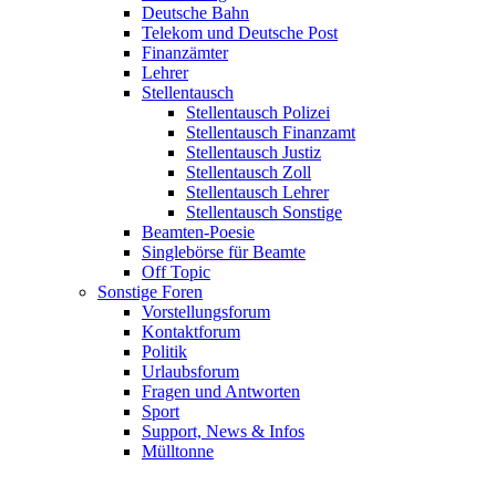
Deutsche Bahn
Telekom und Deutsche Post
Finanzämter
Lehrer
Stellentausch
Stellentausch Polizei
Stellentausch Finanzamt
Stellentausch Justiz
Stellentausch Zoll
Stellentausch Lehrer
Stellentausch Sonstige
Beamten-Poesie
Singlebörse für Beamte
Off Topic
Sonstige Foren
Vorstellungsforum
Kontaktforum
Politik
Urlaubsforum
Fragen und Antworten
Sport
Support, News & Infos
Mülltonne