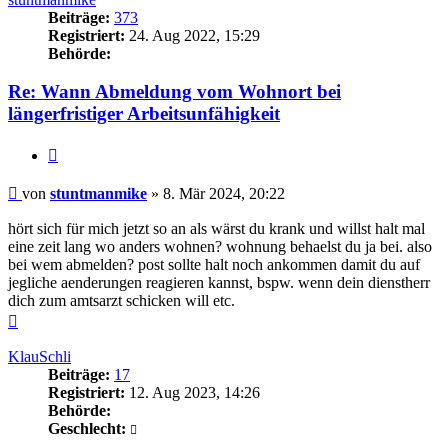
Beiträge:
373
Registriert:
24. Aug 2022, 15:29
Behörde:
Re: Wann Abmeldung vom Wohnort bei
längerfristiger Arbeitsunfähigkeit
Zitieren
Beitrag
von
stuntmanmike
»
8. Mär 2024, 20:22
hört sich für mich jetzt so an als wärst du krank und willst halt mal
eine zeit lang wo anders wohnen? wohnung behaelst du ja bei. also
bei wem abmelden? post sollte halt noch ankommen damit du auf
jegliche aenderungen reagieren kannst, bspw. wenn dein dienstherr
dich zum amtsarzt schicken will etc.
Nach
oben
KlauSchli
Beiträge:
17
Registriert:
12. Aug 2023, 14:26
Behörde:
Geschlecht: