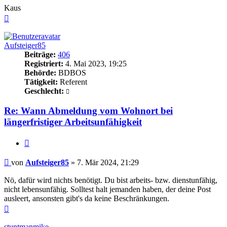
Kaus
Nach
oben
Aufsteiger85
Beiträge:
406
Registriert:
4. Mai 2023, 19:25
Behörde:
BDBOS
Tätigkeit:
Referent
Geschlecht:
Re: Wann Abmeldung vom Wohnort bei
längerfristiger Arbeitsunfähigkeit
Zitieren
Beitrag
von
Aufsteiger85
»
7. Mär 2024, 21:29
Nö, dafür wird nichts benötigt. Du bist arbeits- bzw. dienstunfähig,
nicht lebensunfähig. Solltest halt jemanden haben, der deine Post
ausleert, ansonsten gibt's da keine Beschränkungen.
Nach
oben
stuntmanmike