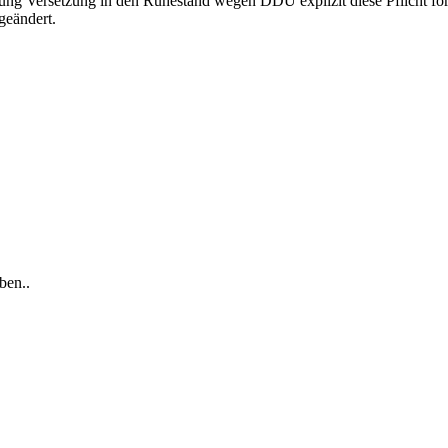
gung Versetzung in den Ruhestand wegen DDU explizit diese Pflicht form
geändert.
ben..