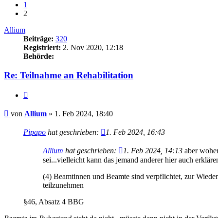
1
2
Allium
Beiträge:
320
Registriert:
2. Nov 2020, 12:18
Behörde:
Re: Teilnahme an Rehabilitation
Zitieren
Beitrag
von
Allium
»
1. Feb 2024, 18:40
Pipapo
hat geschrieben:
1. Feb 2024, 16:43
Allium
hat geschrieben:
1. Feb 2024, 14:13
aber woher
sei...vielleicht kann das jemand anderer hier auch erkläre
(4) Beamtinnen und Beamte sind verpflichtet, zur Wiede
teilzunehmen
§46, Absatz 4 BBG