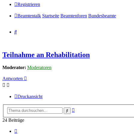
Registrieren
Beamtentalk
Startseite
Beamtenforen
Bundesbeamte
Suche
Teilnahme an Rehabilitation
Moderator:
Moderatoren
Antworten
Druckansicht
Erweiterte
Suche
Suche
24 Beiträge
Vorherige