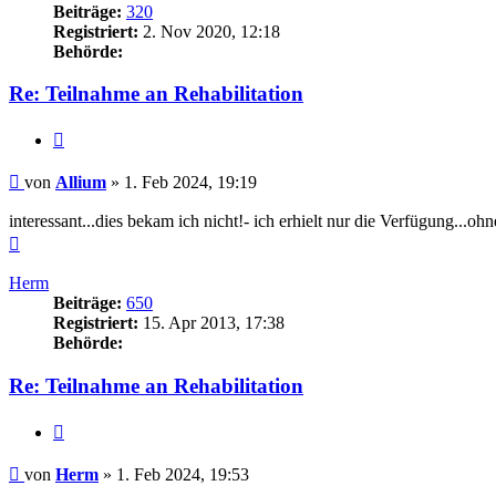
Beiträge:
320
Registriert:
2. Nov 2020, 12:18
Behörde:
Re: Teilnahme an Rehabilitation
Zitieren
Beitrag
von
Allium
»
1. Feb 2024, 19:19
interessant...dies bekam ich nicht!- ich erhielt nur die Verfügung...
Nach
oben
Herm
Beiträge:
650
Registriert:
15. Apr 2013, 17:38
Behörde:
Re: Teilnahme an Rehabilitation
Zitieren
Beitrag
von
Herm
»
1. Feb 2024, 19:53