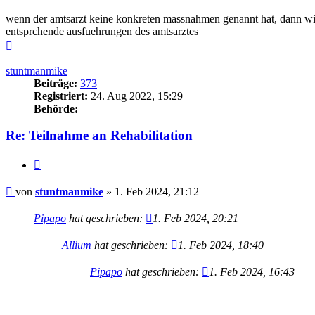
wenn der amtsarzt keine konkreten massnahmen genannt hat, dann wir
entsprchende ausfuehrungen des amtsarztes
Nach
oben
stuntmanmike
Beiträge:
373
Registriert:
24. Aug 2022, 15:29
Behörde:
Re: Teilnahme an Rehabilitation
Zitieren
Beitrag
von
stuntmanmike
»
1. Feb 2024, 21:12
Pipapo
hat geschrieben:
1. Feb 2024, 20:21
Allium
hat geschrieben:
1. Feb 2024, 18:40
Pipapo
hat geschrieben:
1. Feb 2024, 16:43