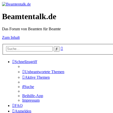
Beamtentalk.de
Das Forum von Beamten für Beamte
Zum Inhalt
Erweiterte
Suche
Suche
Schnellzugriff
Unbeantwortete Themen
Aktive Themen
Suche
Beihilfe-App
Impressum
FAQ
Anmelden