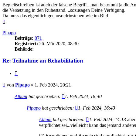
Begleitschreiben ist auch der falsche Begriff...man bekommt ja die
die Versetzung in den Ruhestand. ..sozusagen Deine Verfügung.
Da muss das eigentlich genauso drinstehen wie im Bild.
Nach
oben
Pipapo
Beiträge:
871
Registriert:
26. Mär 2020, 08:30
Behörde:
Re: Teilnahme an Rehabilitation
Zitieren
Beitrag
von
Pipapo
»
1. Feb 2024, 20:21
Allium
hat geschrieben:
1. Feb 2024, 18:40
Pipapo
hat geschrieben:
1. Feb 2024, 16:43
Allium
hat geschrieben:
1. Feb 2024, 14:13
aber
verpflichtet sei...vielleicht kann das jemand andere
(4) Beamtinnen und Beamte sind verpflichtet, zur 