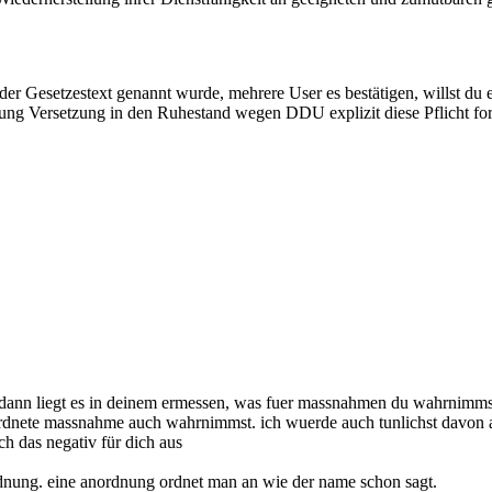
 Gesetzestext genannt wurde, mehrere User es bestätigen, willst du e
gung Versetzung in den Ruhestand wegen DDU explizit diese Pflicht form
e dann liegt es in deinem ermessen, was fuer massnahmen du wahrnimms
ordnete massnahme auch wahrnimmst. ich wuerde auch tunlichst davon 
ich das negativ für dich aus
dnung. eine anordnung ordnet man an wie der name schon sagt.