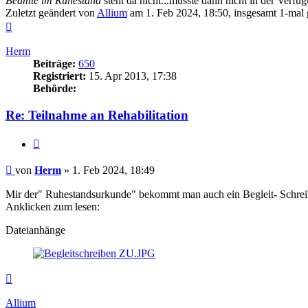
Beamte im Ruhestand
steht da nicht...müsste dann nicht in der Verfü
Zuletzt geändert von
Allium
am 1. Feb 2024, 18:50, insgesamt 1-mal 
Nach
oben
Herm
Beiträge:
650
Registriert:
15. Apr 2013, 17:38
Behörde:
Re: Teilnahme an Rehabilitation
Zitieren
Beitrag
von
Herm
»
1. Feb 2024, 18:49
Mir der" Ruhestandsurkunde" bekommt man auch ein Begleit- Schrei
Anklicken zum lesen:
Dateianhänge
Nach
oben
Allium