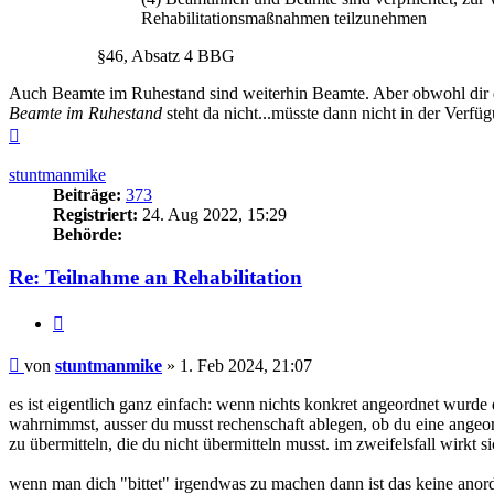
Rehabilitationsmaßnahmen teilzunehmen
§46, Absatz 4 BBG
Auch Beamte im Ruhestand sind weiterhin Beamte. Aber obwohl dir der
Beamte im Ruhestand
steht da nicht...müsste dann nicht in der Verfü
Nach
oben
stuntmanmike
Beiträge:
373
Registriert:
24. Aug 2022, 15:29
Behörde:
Re: Teilnahme an Rehabilitation
Zitieren
Beitrag
von
stuntmanmike
»
1. Feb 2024, 21:07
es ist eigentlich ganz einfach: wenn nichts konkret angeordnet wurd
wahrnimmst, ausser du musst rechenschaft ablegen, ob du eine ange
zu übermitteln, die du nicht übermitteln musst. im zweifelsfall wirkt s
wenn man dich "bittet" irgendwas zu machen dann ist das keine anor