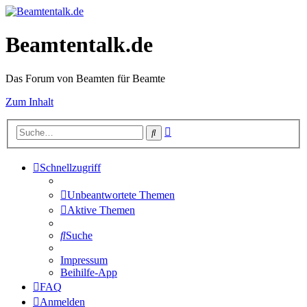
Beamtentalk.de
Das Forum von Beamten für Beamte
Zum Inhalt
Erweiterte
Suche
Suche
Schnellzugriff
Unbeantwortete Themen
Aktive Themen
Suche
Impressum
Beihilfe-App
FAQ
Anmelden