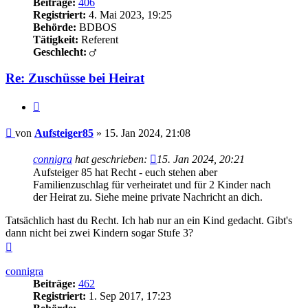
Beiträge:
406
Registriert:
4. Mai 2023, 19:25
Behörde:
BDBOS
Tätigkeit:
Referent
Geschlecht:
Re: Zuschüsse bei Heirat
Zitieren
Beitrag
von
Aufsteiger85
»
15. Jan 2024, 21:08
connigra
hat geschrieben:
15. Jan 2024, 20:21
Aufsteiger 85 hat Recht - euch stehen aber
Familienzuschlag für verheiratet und für 2 Kinder nach
der Heirat zu. Siehe meine private Nachricht an dich.
Tatsächlich hast du Recht. Ich hab nur an ein Kind gedacht. Gibt's
dann nicht bei zwei Kindern sogar Stufe 3?
Nach
oben
connigra
Beiträge:
462
Registriert:
1. Sep 2017, 17:23