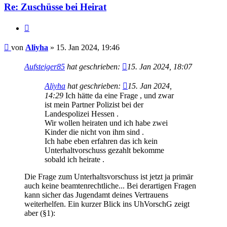
Re: Zuschüsse bei Heirat
Zitieren
Beitrag
von
Aliyha
»
15. Jan 2024, 19:46
Aufsteiger85
hat geschrieben:
15. Jan 2024, 18:07
Aliyha
hat geschrieben:
15. Jan 2024,
14:29
Ich hätte da eine Frage , und zwar
ist mein Partner Polizist bei der
Landespolizei Hessen .
Wir wollen heiraten und ich habe zwei
Kinder die nicht von ihm sind .
Ich habe eben erfahren das ich kein
Unterhaltvorschuss gezahlt bekomme
sobald ich heirate .
Die Frage zum Unterhaltsvorschuss ist jetzt ja primär
auch keine beamtenrechtliche... Bei derartigen Fragen
kann sicher das Jugendamt deines Vertrauens
weiterhelfen. Ein kurzer Blick ins UhVorschG zeigt
aber (§1):