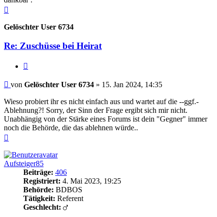
Nach
oben
Gelöschter User 6734
Re: Zuschüsse bei Heirat
Zitieren
Beitrag
von
Gelöschter User 6734
»
15. Jan 2024, 14:35
Wieso probiert ihr es nicht einfach aus und wartet auf die --ggf.-
Ablehnung?! Sorry, der Sinn der Frage ergibt sich mir nicht.
Unabhängig von der Stärke eines Forums ist dein "Gegner" immer
noch die Behörde, die das ablehnen würde..
Nach
oben
Aufsteiger85
Beiträge:
406
Registriert:
4. Mai 2023, 19:25
Behörde:
BDBOS
Tätigkeit:
Referent
Geschlecht: