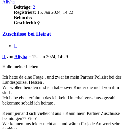
Aliyha
Beiträge:
2
Registriert:
15. Jan 2024, 14:22
Behörde:
Geschlecht:
Zuschüsse bei Heirat
Zitieren
Beitrag
von
Aliyha
»
15. Jan 2024, 14:29
Hallo meine Lieben .
Ich hätte da eine Frage , und zwar ist mein Partner Polizist bei der
Landespolizei Hessen .
Wir wollen heiraten und ich habe zwei Kinder die nicht von ihm
sind .
Ich habe eben erfahren das ich kein Unterhaltvorschuss gezahlt
bekomme sobald ich heirate .
Kennt jemand sich vielleicht aus ? Kann mein Partner Zuschüsse
beantragen?? Etc ?
Wir kennen uns leider nicht aus und wären für jede Antwort sehr
dankbar .