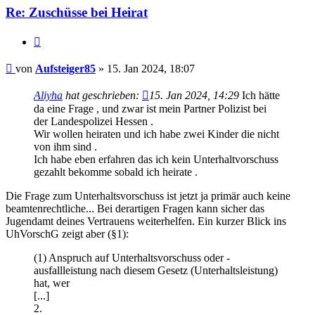
Re: Zuschüsse bei Heirat
Zitieren
Beitrag
von
Aufsteiger85
»
15. Jan 2024, 18:07
Aliyha
hat geschrieben:
15. Jan 2024, 14:29
Ich hätte
da eine Frage , und zwar ist mein Partner Polizist bei
der Landespolizei Hessen .
Wir wollen heiraten und ich habe zwei Kinder die nicht
von ihm sind .
Ich habe eben erfahren das ich kein Unterhaltvorschuss
gezahlt bekomme sobald ich heirate .
Die Frage zum Unterhaltsvorschuss ist jetzt ja primär auch keine
beamtenrechtliche... Bei derartigen Fragen kann sicher das
Jugendamt deines Vertrauens weiterhelfen. Ein kurzer Blick ins
UhVorschG zeigt aber (§1):
(1) Anspruch auf Unterhaltsvorschuss oder -
ausfallleistung nach diesem Gesetz (Unterhaltsleistung)
hat, wer
[...]
2.