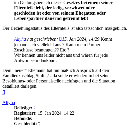
im Geltungsbereich dieses Gesetzes
bei einem seiner
Elternteile lebt, der ledig, verwitwet oder
geschieden ist oder von seinem Ehegatten oder
Lebenspartner dauernd getrennt lebt
Der Beziehungsstatus des Elternteils ist also tatsächlich maßgeblich.
Aliyha
hat geschrieben:
15. Jan 2024, 14:29
Kennt
jemand sich vielleicht aus ? Kann mein Partner
Zuschüsse beantragen?? Etc ?
Wir kennen uns leider nicht aus und wären für jede
Antwort sehr dankbar .
Dein "neuer" Ehemann hat mutmaßlich Anspruch auf den
Familienzuschlag Stufe 2 - da sollte er wiederum bei seiner
Besoldungs- oder Personalstelle nachfragen und die Situation
detailliert darlegen.
Nach
oben
Aliyha
Beiträge:
2
Registriert:
15. Jan 2024, 14:22
Behörde:
Geschlecht: