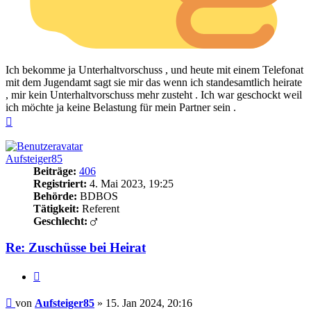
Ich bekomme ja Unterhaltvorschuss , und heute mit einem Telefonat
mit dem Jugendamt sagt sie mir das wenn ich standesamtlich heirate
, mir kein Unterhaltvorschuss mehr zusteht . Ich war geschockt weil
ich möchte ja keine Belastung für mein Partner sein .
Nach
oben
Aufsteiger85
Beiträge:
406
Registriert:
4. Mai 2023, 19:25
Behörde:
BDBOS
Tätigkeit:
Referent
Geschlecht:
Re: Zuschüsse bei Heirat
Zitieren
Beitrag
von
Aufsteiger85
»
15. Jan 2024, 20:16