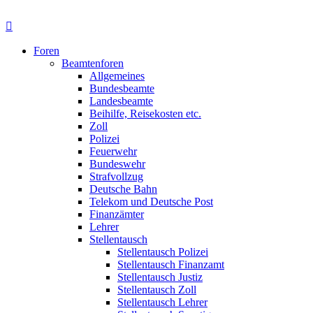
Foren
Beamtenforen
Allgemeines
Bundesbeamte
Landesbeamte
Beihilfe, Reisekosten etc.
Zoll
Polizei
Feuerwehr
Bundeswehr
Strafvollzug
Deutsche Bahn
Telekom und Deutsche Post
Finanzämter
Lehrer
Stellentausch
Stellentausch Polizei
Stellentausch Finanzamt
Stellentausch Justiz
Stellentausch Zoll
Stellentausch Lehrer