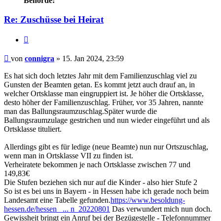
Behörde:
Re: Zuschüsse bei Heirat
Zitieren
Beitrag
von
connigra
»
15. Jan 2024, 23:59
Es hat sich doch letztes Jahr mit dem Familienzuschlag viel zu
Gunsten der Beamten getan. Es kommt jetzt auch drauf an, in
welcher Ortsklasse man eingruppiert ist. Je höher die Ortsklasse,
desto höher der Familienzuschlag. Früher, vor 35 Jahren, nannte
man das Ballungsraumzuschlag.Später wurde die
Ballungsraumzulage gestrichen und nun wieder eingeführt und als
Ortsklasse tituliert.
Allerdings gibt es für ledige (neue Beamte) nun nur Ortszuschlag,
wenn man in Ortsklasse VII zu finden ist.
Verheiratete bekommen je nach Ortsklasse zwischen 77 und
149,83€
Die Stufen beziehen sich nur auf die Kinder - also hier Stufe 2
So ist es bei uns in Bayern - in Hessen habe ich gerade noch beim
Landesamt eine Tabelle gefunden.
https://www.besoldung-
hessen.de/hessen_ ... n_20220801
Das verwundert mich nun doch.
Gewissheit bringt ein Anruf bei der Bezügestelle - Telefonnummer