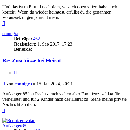
Und das ist m.E. und nach dem, was ich oben zitiert habe auch
korrekt. Wenn du wieder heiratest, erfüllst du die genannten
Voraussetzungen ja nicht mehr.
Nach
oben
connigra
Beiträge:
462
Registriert:
1. Sep 2017, 17:23
Behörde:
Re: Zuschüsse bei Heirat
Zitieren
Beitrag
von
connigra
»
15. Jan 2024, 20:21
Aufsteiger 85 hat Recht - euch stehen aber Familienzuschlag für
verheiratet und für 2 Kinder nach der Heirat zu. Siehe meine private
Nachricht an dich.
Nach
oben
Aufsteiger85