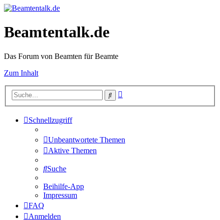
Beamtentalk.de
Das Forum von Beamten für Beamte
Zum Inhalt
Erweiterte
Suche
Suche
Schnellzugriff
Unbeantwortete Themen
Aktive Themen
Suche
Beihilfe-App
Impressum
FAQ
Anmelden