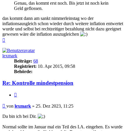
Genau, das kommt erst noch. Bis jetzt ist noch kein
Geld geflossen.
das kommt dann am sankt nimmerleinstag wo der
inflationsausgleich schon wieder durch weitere inflation entwertet
wurde und selbst bei rechtzeitiger bezahlung nicht dazu geeignet
gewesen wäre die inflation auszugleichen
Nach
oben
lexmark
Beiträge:
68
Registriert:
10. Apr 2015, 09:58
Behörde:
Re: Kontrolle mindestpension
Zitieren
Beitrag
von
lexmark
»
25. Dez 2023, 11:25
Da bin ich bei Dir.
Normal sollte im Januar mal ein Teil des I.A. eingehen. Es wurde