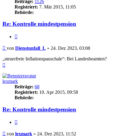
Beiträge:
1126
Registriert:
7. Mär 2015, 11:05
Behörde:
Re: Kontrolle mindestpension
Zitieren
Beitrag
von
Dienstunfall_L
»
24. Dez 2023, 03:08
„steuerfreie Inflationspauschale“: Bei Landesbeamten?
Nach
oben
lexmark
Beiträge:
68
Registriert:
10. Apr 2015, 09:58
Behörde:
Re: Kontrolle mindestpension
Zitieren
Beitrag
von
lexmark
»
24. Dez 2023, 11:52