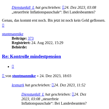
Dienstunfall_L
hat geschrieben:
24. Dez 2023, 03:08
„steuerfreie Inflationspauschale“: Bei Landesbeamten?
Genau, das kommt erst noch. Bis jetzt ist noch kein Geld geflossen.
Nach
oben
stuntmanmike
Beiträge:
373
Registriert:
24. Aug 2022, 15:29
Behörde:
Re: Kontrolle mindestpension
Zitieren
Beitrag
von
stuntmanmike
»
24. Dez 2023, 18:03
lexmark
hat geschrieben:
24. Dez 2023, 11:52
Dienstunfall_L
hat geschrieben:
24. Dez
2023, 03:08
„steuerfreie
Inflationspauschale“: Bei Landesbeamten?