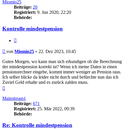
Miomio25
Beiträge:
20
Registriert:
9. Jun 2020, 22:20
Behörde:
Kontrolle mindestpension
Zitieren
Beitrag
von
Miomio25
»
22. Dez 2023, 10:45
Guten Morgen, wo kann man sich erkundigen ob die Berechnung
der mindestpension korrekt ist? Wenn ich meine Daten in einen
pensionsrechner eingebe, kommt immer weniger an Pension raus.
Ich selber blicke da leider nicht durch und befürchte nun das ich
Zuviel Geld erhalte und es zurück zahlen muss.
Nach
oben
Mainstream1
Beiträge:
671
Registriert:
25. Mär 2022, 09:39
Behörde:
Re: Kontrolle mindestpension