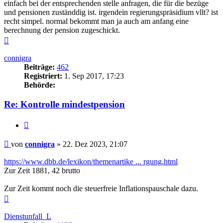
einfach bei der entsprechenden stelle anfragen, die für die bezüge
und pensionen zuständdig ist. irgendein regierungspräsidium vllt? ist
recht simpel. normal bekommt man ja auch am anfang eine
berechnung der pension zugeschickt.
Nach
oben
connigra
Beiträge:
462
Registriert:
1. Sep 2017, 17:23
Behörde:
Re: Kontrolle mindestpension
Zitieren
Beitrag
von
connigra
»
22. Dez 2023, 21:07
https://www.dbb.de/lexikon/themenartike ... rgung.html
Zur Zeit 1881, 42 brutto
Zur Zeit kommt noch die steuerfreie Inflationspauschale dazu.
Nach
oben
Dienstunfall_L