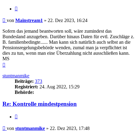
Zitieren
Beitrag
von
Mainstream1
»
22. Dez 2023, 16:24
Sofern das jemand beantworten soll, wäre zumindest das
Bundesland anzugeben. Darüber hinaus Daten für evtl. Zuschläge z.
B. familienbedingte...... Man kann sich natürlich auch selbst an die
Pensionsregelungsbehörde wenden, zumal man ja verpflichtet ist
dies zu tun, wenn man eine Überzahlung nicht ausschließen kann.
MS
Nach
oben
stuntmanmike
Beiträge:
373
Registriert:
24. Aug 2022, 15:29
Behörde:
Re: Kontrolle mindestpension
Zitieren
Beitrag
von
stuntmanmike
»
22. Dez 2023, 17:48