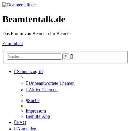
Beamtentalk.de
Das Forum von Beamten für Beamte
Zum Inhalt
Erweiterte
Suche
Suche
Schnellzugriff
Unbeantwortete Themen
Aktive Themen
Suche
Impressum
Beihilfe-App
FAQ
Anmelden