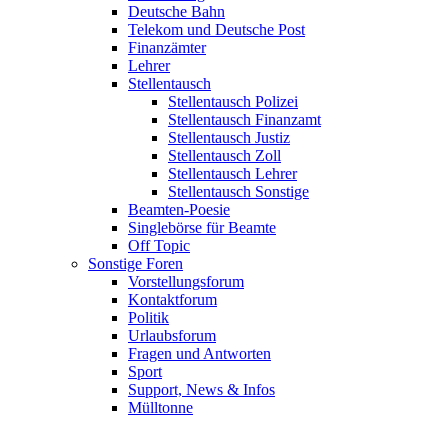
Deutsche Bahn
Telekom und Deutsche Post
Finanzämter
Lehrer
Stellentausch
Stellentausch Polizei
Stellentausch Finanzamt
Stellentausch Justiz
Stellentausch Zoll
Stellentausch Lehrer
Stellentausch Sonstige
Beamten-Poesie
Singlebörse für Beamte
Off Topic
Sonstige Foren
Vorstellungsforum
Kontaktforum
Politik
Urlaubsforum
Fragen und Antworten
Sport
Support, News & Infos
Mülltonne