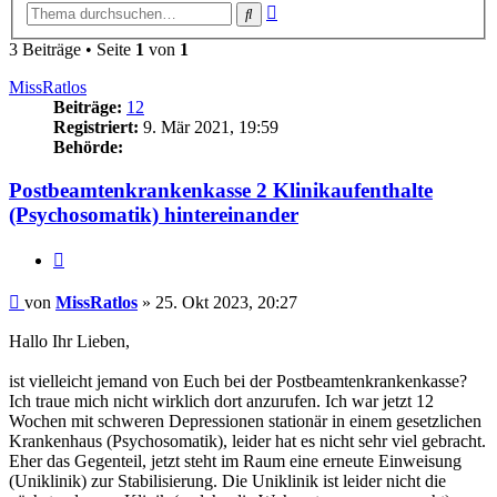
Erweiterte
Suche
Suche
3 Beiträge • Seite
1
von
1
MissRatlos
Beiträge:
12
Registriert:
9. Mär 2021, 19:59
Behörde:
Postbeamtenkrankenkasse 2 Klinikaufenthalte
(Psychosomatik) hintereinander
Zitieren
Beitrag
von
MissRatlos
»
25. Okt 2023, 20:27
Hallo Ihr Lieben,
ist vielleicht jemand von Euch bei der Postbeamtenkrankenkasse?
Ich traue mich nicht wirklich dort anzurufen. Ich war jetzt 12
Wochen mit schweren Depressionen stationär in einem gesetzlichen
Krankenhaus (Psychosomatik), leider hat es nicht sehr viel gebracht.
Eher das Gegenteil, jetzt steht im Raum eine erneute Einweisung
(Uniklinik) zur Stabilisierung. Die Uniklinik ist leider nicht die