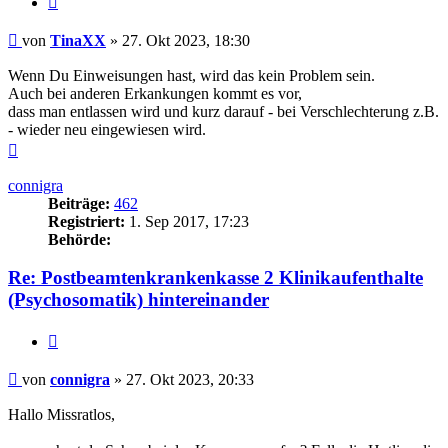
Beitrag
von
TinaXX
»
27. Okt 2023, 18:30
Wenn Du Einweisungen hast, wird das kein Problem sein.
Auch bei anderen Erkankungen kommt es vor,
dass man entlassen wird und kurz darauf - bei Verschlechterung z.B.
- wieder neu eingewiesen wird.
Nach
oben
connigra
Beiträge:
462
Registriert:
1. Sep 2017, 17:23
Behörde:
Re: Postbeamtenkrankenkasse 2 Klinikaufenthalte
(Psychosomatik) hintereinander
Zitieren
Beitrag
von
connigra
»
27. Okt 2023, 20:33
Hallo Missratlos,