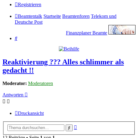
Registrieren
Beamtentalk
Startseite
Beamtenforen
Telekom und
Deutsche Post
Finanzplaner Beamte
Suche
Reaktivierung ??? Alles schlimmer als
gedacht !!
Moderator:
Moderatoren
Antworten
Druckansicht
Erweiterte
Suche
Suche
12 Beiträge • Seite
1
von
1