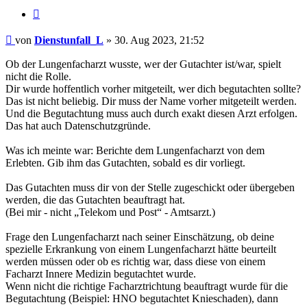
Zitieren
Beitrag
von
Dienstunfall_L
»
30. Aug 2023, 21:52
Ob der Lungenfacharzt wusste, wer der Gutachter ist/war, spielt
nicht die Rolle.
Dir wurde hoffentlich vorher mitgeteilt, wer dich begutachten sollte?
Das ist nicht beliebig. Dir muss der Name vorher mitgeteilt werden.
Und die Begutachtung muss auch durch exakt diesen Arzt erfolgen.
Das hat auch Datenschutzgründe.
Was ich meinte war: Berichte dem Lungenfacharzt von dem
Erlebten. Gib ihm das Gutachten, sobald es dir vorliegt.
Das Gutachten muss dir von der Stelle zugeschickt oder übergeben
werden, die das Gutachten beauftragt hat.
(Bei mir - nicht „Telekom und Post“ - Amtsarzt.)
Frage den Lungenfacharzt nach seiner Einschätzung, ob deine
spezielle Erkrankung von einem Lungenfacharzt hätte beurteilt
werden müssen oder ob es richtig war, dass diese von einem
Facharzt Innere Medizin begutachtet wurde.
Wenn nicht die richtige Facharztrichtung beauftragt wurde für die
Begutachtung (Beispiel: HNO begutachtet Knieschaden), dann