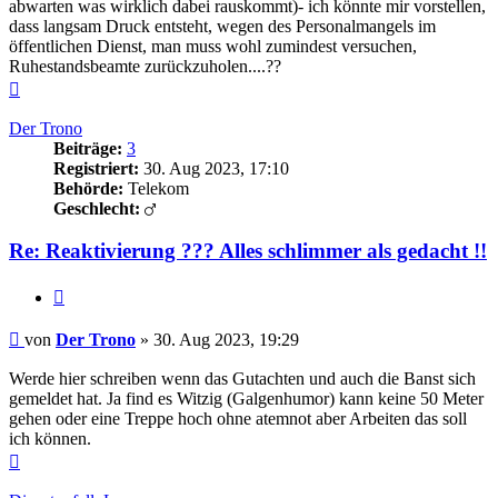
abwarten was wirklich dabei rauskommt)- ich könnte mir vorstellen,
dass langsam Druck entsteht, wegen des Personalmangels im
öffentlichen Dienst, man muss wohl zumindest versuchen,
Ruhestandsbeamte zurückzuholen....??
Nach
oben
Der Trono
Beiträge:
3
Registriert:
30. Aug 2023, 17:10
Behörde:
Telekom
Geschlecht:
Re: Reaktivierung ??? Alles schlimmer als gedacht !!
Zitieren
Beitrag
von
Der Trono
»
30. Aug 2023, 19:29
Werde hier schreiben wenn das Gutachten und auch die Banst sich
gemeldet hat. Ja find es Witzig (Galgenhumor) kann keine 50 Meter
gehen oder eine Treppe hoch ohne atemnot aber Arbeiten das soll
ich können.
Nach
oben