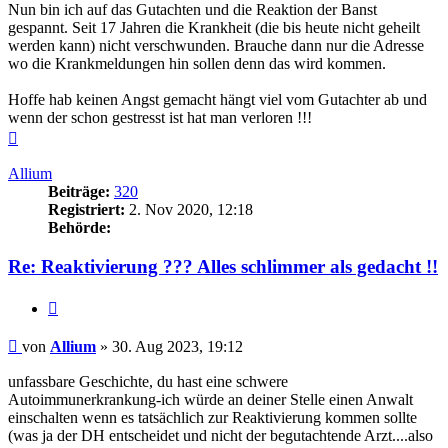
Nun bin ich auf das Gutachten und die Reaktion der Banst
gespannt. Seit 17 Jahren die Krankheit (die bis heute nicht geheilt
werden kann) nicht verschwunden. Brauche dann nur die Adresse
wo die Krankmeldungen hin sollen denn das wird kommen.
Hoffe hab keinen Angst gemacht hängt viel vom Gutachter ab und
wenn der schon gestresst ist hat man verloren !!!
Nach
oben
Allium
Beiträge:
320
Registriert:
2. Nov 2020, 12:18
Behörde:
Re: Reaktivierung ??? Alles schlimmer als gedacht !!
Zitieren
Beitrag
von
Allium
»
30. Aug 2023, 19:12
unfassbare Geschichte, du hast eine schwere
Autoimmunerkrankung-ich würde an deiner Stelle einen Anwalt
einschalten wenn es tatsächlich zur Reaktivierung kommen sollte
(was ja der DH entscheidet und nicht der begutachtende Arzt....also