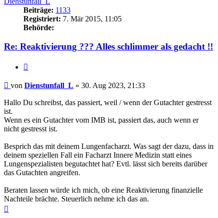
Dienstunfall_L
Beiträge:
1133
Registriert:
7. Mär 2015, 11:05
Behörde:
Re: Reaktivierung ??? Alles schlimmer als gedacht !!
Zitieren
Beitrag
von
Dienstunfall_L
»
30. Aug 2023, 21:33
Hallo Du schreibst, das passiert, weil / wenn der Gutachter gestresst
ist.
Wenn es ein Gutachter vom IMB ist, passiert das, auch wenn er
nicht gestresst ist.
Besprich das mit deinem Lungenfacharzt. Was sagt der dazu, dass in
deinem speziellen Fall ein Facharzt Innere Medizin statt eines
Lungenspezialisten begutachtet hat? Evtl. lässt sich bereits darüber
das Gutachten angreifen.
Beraten lassen würde ich mich, ob eine Reaktivierung finanzielle
Nachteile brächte. Steuerlich nehme ich das an.
Nach
oben