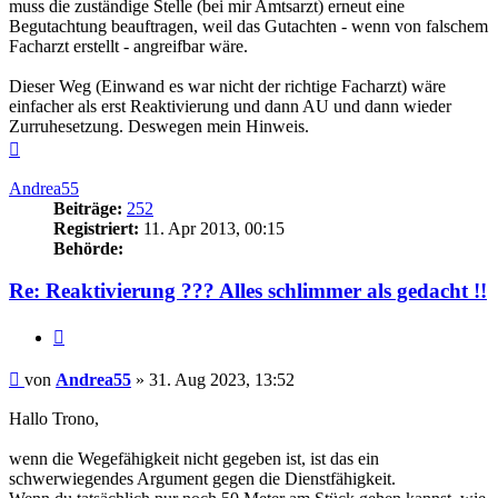
muss die zuständige Stelle (bei mir Amtsarzt) erneut eine
Begutachtung beauftragen, weil das Gutachten - wenn von falschem
Facharzt erstellt - angreifbar wäre.
Dieser Weg (Einwand es war nicht der richtige Facharzt) wäre
einfacher als erst Reaktivierung und dann AU und dann wieder
Zurruhesetzung. Deswegen mein Hinweis.
Nach
oben
Andrea55
Beiträge:
252
Registriert:
11. Apr 2013, 00:15
Behörde:
Re: Reaktivierung ??? Alles schlimmer als gedacht !!
Zitieren
Beitrag
von
Andrea55
»
31. Aug 2023, 13:52
Hallo Trono,
wenn die Wegefähigkeit nicht gegeben ist, ist das ein
schwerwiegendes Argument gegen die Dienstfähigkeit.