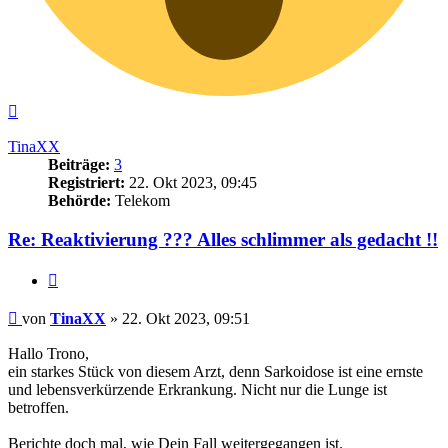
Nach
oben
TinaXX
Beiträge:
3
Registriert:
22. Okt 2023, 09:45
Behörde:
Telekom
Re: Reaktivierung ??? Alles schlimmer als gedacht !!
Zitieren
Beitrag
von
TinaXX
»
22. Okt 2023, 09:51
Hallo Trono,
ein starkes Stück von diesem Arzt, denn Sarkoidose ist eine ernste
und lebensverkürzende Erkrankung. Nicht nur die Lunge ist
betroffen.
Berichte doch mal, wie Dein Fall weitergegangen ist.