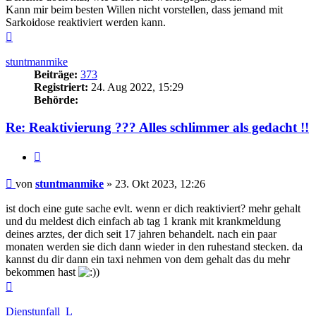
Kann mir beim besten Willen nicht vorstellen, dass jemand mit
Sarkoidose reaktiviert werden kann.
Nach
oben
stuntmanmike
Beiträge:
373
Registriert:
24. Aug 2022, 15:29
Behörde:
Re: Reaktivierung ??? Alles schlimmer als gedacht !!
Zitieren
Beitrag
von
stuntmanmike
»
23. Okt 2023, 12:26
ist doch eine gute sache evlt. wenn er dich reaktiviert? mehr gehalt
und du meldest dich einfach ab tag 1 krank mit krankmeldung
deines arztes, der dich seit 17 jahren behandelt. nach ein paar
monaten werden sie dich dann wieder in den ruhestand stecken. da
kannst du dir dann ein taxi nehmen von dem gehalt das du mehr
bekommen hast
)
Nach
oben
Dienstunfall_L