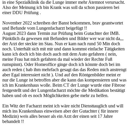
in eine Spezialklinik da die Lunge immer mehr Atemnot verursacht.
Also der Meinung ich bin Krank was soll da schon passieren bei
einer DDU Prüfung .
November 2022 schreiben der Banst bekommen, brav geantwortet
und Befunde vom Lungenfacharzt beigefügt !!
August 2023 dann Termin zur Prüfung beim Gutachter der IMB.
Pünktlich da gewesen mit Befunden und Bilder wer war nicht da,,,
der Arzt der steckte im Stau. Nun er kam nach rund 50 Min doch
noch. Unterhält sich mit mir und dann kommst einfache Tätigkeiten
kann ich doch ich bin doch auch mit dem Auto gefahren ( nein,
meine Frau hat mich gefahren da mal wieder der Rechte Fuß
rumspinnt). Oder Homeoffice ginge doch ich könnte doch bei im
auch reden ( hab ihm mehrfach gesagt das das Reden mich anstrengt
aber Egal interessiert nicht ). Und auf den Röntgenbilder meint er
nur die Lunge ist betroffen aber die kann das kompensieren und was
ich im Krankenhaus wolle. Beim CT der Lunge wurde eine Fibrose
festgestellt und der Lungenfacharzt möchte die Medikation bestätigt
haben und ob es noch Möglichkeiten gebe mehr zu helfen.
Ein Witz der Facharzt meint ich wäre nicht Diensttauglich und will
mich ins Krankenhaus einweisen aber der Gutachter ( für innere
Medizin) weis alles besser als ein Arzt der einen seit 17 Jahre
behandelt !!