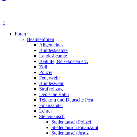
Foren
Beamtenforen
Allgemeines
Bundesbeamte
Landesbeamte
Beihilfe, Reisekosten etc.
Zoll
Polizei
Feuerwehr
Bundeswehr
Strafvollzug
Deutsche Bahn
Telekom und Deutsche Post
Finanzämter
Lehrer
Stellentausch
Stellentausch Polizei
Stellentausch Finanzamt
Stellentausch Justiz