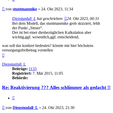
Beitrag
von
stuntmanmike
»
24. Okt 2023, 11:34
Dienstunfall_L
hat geschrieben:
24. Okt 2023, 00:31
Bei dem Modell, das stuntmanmike grob skizziert, fehlt
der Punkt „Steuer“.
Der ist bei einer diesbezüglichen Kalkulation aber
wichtig,ggf. wesentlich,ggf. entscheidend,
was soll das konkret bedeuten? könnte mir hier höchstens
versorgungsfreibetrag vorstellen
Nach
oben
Dienstunfall_L
Beiträge:
1133
Registriert:
7. Mär 2015, 11:05
Behörde:
Re: Reaktivierung ??? Alles schlimmer als gedacht !!
Zitieren
Beitrag
von
Dienstunfall_L
»
24. Okt 2023, 21:30