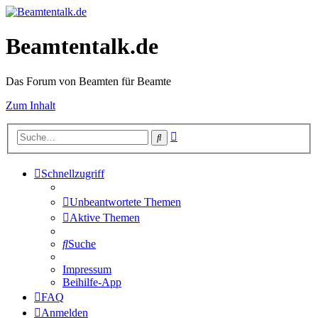
Beamtentalk.de
Das Forum von Beamten für Beamte
Zum Inhalt
Erweiterte
Suche
Suche
Schnellzugriff
Unbeantwortete Themen
Aktive Themen
Suche
Impressum
Beihilfe-App
FAQ
Anmelden