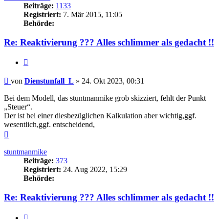
Beiträge:
1133
Registriert:
7. Mär 2015, 11:05
Behörde:
Re: Reaktivierung ??? Alles schlimmer als gedacht !!
Zitieren
Beitrag
von
Dienstunfall_L
»
24. Okt 2023, 00:31
Bei dem Modell, das stuntmanmike grob skizziert, fehlt der Punkt
„Steuer“.
Der ist bei einer diesbezüglichen Kalkulation aber wichtig,ggf.
wesentlich,ggf. entscheidend,
Nach
oben
stuntmanmike
Beiträge:
373
Registriert:
24. Aug 2022, 15:29
Behörde:
Re: Reaktivierung ??? Alles schlimmer als gedacht !!
Zitieren