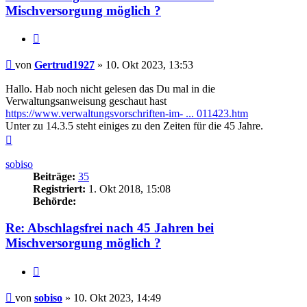
Mischversorgung möglich ?
Zitieren
Beitrag
von
Gertrud1927
»
10. Okt 2023, 13:53
Hallo. Hab noch nicht gelesen das Du mal in die
Verwaltungsanweisung geschaut hast
https://www.verwaltungsvorschriften-im- ... 011423.htm
Unter zu 14.3.5 steht einiges zu den Zeiten für die 45 Jahre.
Nach
oben
sobiso
Beiträge:
35
Registriert:
1. Okt 2018, 15:08
Behörde:
Re: Abschlagsfrei nach 45 Jahren bei
Mischversorgung möglich ?
Zitieren
Beitrag
von
sobiso
»
10. Okt 2023, 14:49