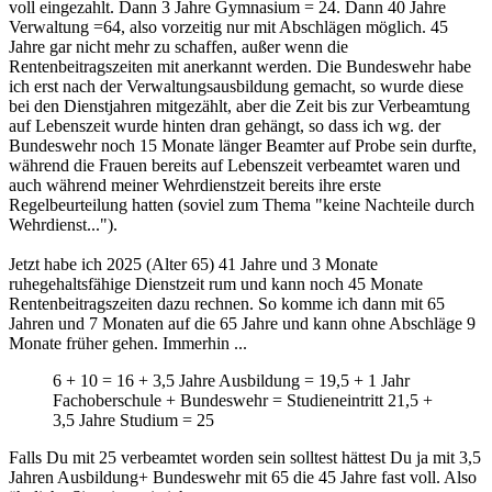
voll eingezahlt. Dann 3 Jahre Gymnasium = 24. Dann 40 Jahre
Verwaltung =64, also vorzeitig nur mit Abschlägen möglich. 45
Jahre gar nicht mehr zu schaffen, außer wenn die
Rentenbeitragszeiten mit anerkannt werden. Die Bundeswehr habe
ich erst nach der Verwaltungsausbildung gemacht, so wurde diese
bei den Dienstjahren mitgezählt, aber die Zeit bis zur Verbeamtung
auf Lebenszeit wurde hinten dran gehängt, so dass ich wg. der
Bundeswehr noch 15 Monate länger Beamter auf Probe sein durfte,
während die Frauen bereits auf Lebenszeit verbeamtet waren und
auch während meiner Wehrdienstzeit bereits ihre erste
Regelbeurteilung hatten (soviel zum Thema "keine Nachteile durch
Wehrdienst...").
Jetzt habe ich 2025 (Alter 65) 41 Jahre und 3 Monate
ruhegehaltsfähige Dienstzeit rum und kann noch 45 Monate
Rentenbeitragszeiten dazu rechnen. So komme ich dann mit 65
Jahren und 7 Monaten auf die 65 Jahre und kann ohne Abschläge 9
Monate früher gehen. Immerhin ...
6 + 10 = 16 + 3,5 Jahre Ausbildung = 19,5 + 1 Jahr
Fachoberschule + Bundeswehr = Studieneintritt 21,5 +
3,5 Jahre Studium = 25
Falls Du mit 25 verbeamtet worden sein solltest hättest Du ja mit 3,5
Jahren Ausbildung+ Bundeswehr mit 65 die 45 Jahre fast voll. Also