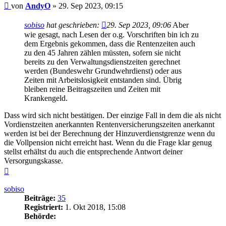
Beitrag
von
AndyO
»
29. Sep 2023, 09:15
sobiso
hat geschrieben:
29. Sep 2023, 09:06
Aber
wie gesagt, nach Lesen der o.g. Vorschriften bin ich zu
dem Ergebnis gekommen, dass die Rentenzeiten auch
zu den 45 Jahren zählen müssten, sofern sie nicht
bereits zu den Verwaltungsdienstzeiten gerechnet
werden (Bundeswehr Grundwehrdienst) oder aus
Zeiten mit Arbeitslosigkeit entstanden sind. Übrig
bleiben reine Beitragszeiten und Zeiten mit
Krankengeld.
Dass wird sich nicht bestätigen. Der einzige Fall in dem die als nicht
Vordienstzeiten anerkannten Rentenversicherungszeiten anerkannt
werden ist bei der Berechnung der Hinzuverdienstgrenze wenn du
die Vollpension nicht erreicht hast. Wenn du die Frage klar genug
stellst erhältst du auch die entsprechende Antwort deiner
Versorgungskasse.
Nach
oben
sobiso
Beiträge:
35
Registriert:
1. Okt 2018, 15:08
Behörde: