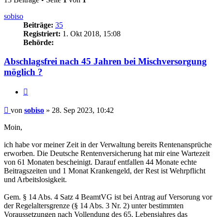
sobiso
Beiträge:
35
Registriert:
1. Okt 2018, 15:08
Behörde:
Abschlagsfrei nach 45 Jahren bei Mischversorgung
möglich ?
Zitieren
Beitrag
von
sobiso
»
28. Sep 2023, 10:42
Moin,
ich habe vor meiner Zeit in der Verwaltung bereits Rentenansprüche
erworben. Die Deutsche Rentenversicherung hat mir eine Wartezeit
von 61 Monaten bescheinigt. Darauf entfallen 44 Monate echte
Beitragszeiten und 1 Monat Krankengeld, der Rest ist Wehrpflicht
und Arbeitslosigkeit.
Gem. § 14 Abs. 4 Satz 4 BeamtVG ist bei Antrag auf Versorung vor
der Regelaltersgrenze (§ 14 Abs. 3 Nr. 2) unter bestimmten
Voraussetzungen nach Vollendung des 65. Lebensjahres das