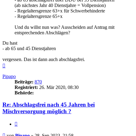
(ab nächstes Jahr 40 Dienstjahre = Vollpension)
- Regelaltersgrenze 63+x für Schwerbehinderte
- Regelaltersgrenze 65+x
Und du willst nun was? Ausscheiden auf Antrag mit
entsprechenden Abschlägen?
Du hast
- ab 65 und 45 Dienstjahren
vergessen. Das ist dann auch abschlagsfrei.
Nach
oben
Pipapo
Beiträge:
870
Registriert:
26. Mär 2020, 08:30
Behörde:
Re: Abschlagsfrei nach 45 Jahren bei
Mischversorgung möglich ?
Zitieren
Beitrag
von
Pipapo
»
28. Sep 2023, 21:58