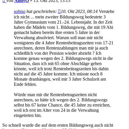
von
AndyO
»
13. Okt 2023, 13:15
sobiso
hat geschrieben:
10. Okt 2023, 08:14
Verstehe
ich nicht ... mein zweiter Bildungsweg bedeutete 3
Jahre Gymnasium vom 21.-24. Lebensjahr. In der Zeit
haben die Mädels vom 1. Bildungsweg, die mit 19 Abi
gemacht haben bereits ihre ersten 5 Jahre in der
Verwaltung absolviert. Warum soll man mir nicht
wenigstens die 4 Jahre Rentenbeitragszeiten von 17-21
anrechnen, deren Rentenzahlungen man mir ja auch
schließlich von der Pension wieder abzieht ? Ich
komme genau wegen des 2. Bildungswegs nicht in die
Situation, dass ich mit 65 ohne Abschläge gehen
könnte, weil ich trotz Rentenbeitragszeiten bis dahin
nicht auf die 45 Jahre komme. Ich müsste noch 8
Monate dranhängen, weil mir 3 Jahre Schulzeit am
Ende fehlen.
Würde man mir die Rentenbetragszeiten nicht
anrechnen, so hätte ich wegen des 2. Bildungswegs
selbst bis 67 keine Chance, die 45 Jahre zu erreichen,
weil ich erst im Alter von 24 in die Verwaltung
eingetreten bin.
So schnell wurde die auf dem ersten Bildungsweg auch nicht