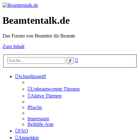
Beamtentalk.de
Das Forum von Beamten für Beamte
Zum Inhalt
Erweiterte
Suche
Suche
Schnellzugriff
Unbeantwortete Themen
Aktive Themen
Suche
Impressum
Beihilfe-App
FAQ
Anmelden