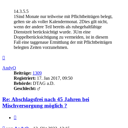
14.3.5.5
1Sind Monate nur teilweise mit Pflichtbeiträgen belegt,
gelten sie als voller Kalendermonat. 2Dies gilt nicht,
wenn der andere Teil bereits als ruhegehaltfähige
Dienstzeit berücksichtigt wurde. 3Um eine
Doppelberücksichtigung zu vermeiden, ist in diesem
Fall eine taggenaue Ermittlung der mit Pflichtbeiträgen
belegten Zeiten vorzunehmen.
Nach
oben
AndyO
Beiträge:
1309
Registriert:
17. Jan 2017, 09:50
Behörde:
DTAG a.D.
Geschlecht:
Re: Abschlagsfrei nach 45 Jahren bei
Mischversorgung möglich ?
Zitieren
Beitrag