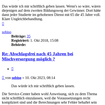
Das würde ich mir schriftlich geben lassen. Wenn's so wäre, wären
diejenigen auf dem zweiten Bildungsweg der Gewinner. Dort hätte
dann jeder Studierte im gehobenen Dienst mit 65 die 45 Jahre voll.
Klare Ungleichbehandlung.
Nach
oben
sobiso
Beiträge:
35
Registriert:
1. Okt 2018, 15:08
Behörde:
Re: Abschlagsfrei nach 45 Jahren bei
Mischversorgung möglich ?
Zitieren
Beitrag
von
sobiso
»
10. Okt 2023, 08:14
Das würde ich mir schriftlich geben lassen.
Die Service-Center haben wohl Anweisung, sich zu dem Thema
nicht schriftlich einzulassen, weil die Voraussetzungen recht
kompliziert sind und die Berechnungen sehr Fehler behaftet sein