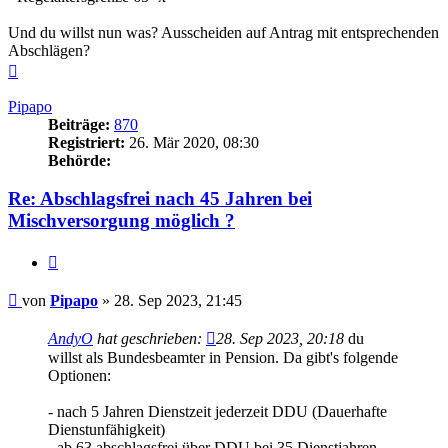
Und du willst nun was? Ausscheiden auf Antrag mit entsprechenden
Abschlägen?
Nach
oben
Pipapo
Beiträge:
870
Registriert:
26. Mär 2020, 08:30
Behörde:
Re: Abschlagsfrei nach 45 Jahren bei
Mischversorgung möglich ?
Zitieren
Beitrag
von
Pipapo
»
28. Sep 2023, 21:45
AndyO
hat geschrieben:
28. Sep 2023, 20:18
du
willst als Bundesbeamter in Pension. Da gibt's folgende
Optionen:
- nach 5 Jahren Dienstzeit jederzeit DDU (Dauerhafte
Dienstunfähigkeit)
- ab 63 abschlagsfrei über DDU bei 35 Dienstjahren