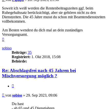
Soweit ich weiß werden die Rentenbeitragszeiten ggf. beim
Ruhegehaltssatz berücksichtigt, aber sie gehören nicht zu den
Dienstzeiten. Die 45 Jahre musst du schon mit Beamtendienstzeiten
vollbekommen.
Am Besten wendest du dich mal an dein zuständiges
Versorgungsamt.
Nach
oben
sobiso
Beiträge:
35
Registriert:
1. Okt 2018, 15:08
Behörde:
Re: Abschlagsfrei nach 45 Jahren bei
Mischversorgung möglich ?
Zitieren
Beitrag
von
sobiso
»
29. Sep 2023, 09:06
Du hast
- ab 65 und 45 Dienstjahren