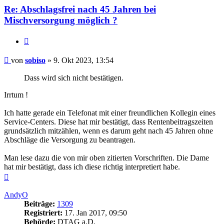
Re: Abschlagsfrei nach 45 Jahren bei
Mischversorgung möglich ?
Zitieren
Beitrag
von
sobiso
»
9. Okt 2023, 13:54
Dass wird sich nicht bestätigen.
Irrtum !
Ich hatte gerade ein Telefonat mit einer freundlichen Kollegin eines
Service-Centers. Diese hat mir bestätigt, dass Rentenbeitragszeiten
grundsätzlich mitzählen, wenn es darum geht nach 45 Jahren ohne
Abschläge die Versorgung zu beantragen.
Man lese dazu die von mir oben zitierten Vorschriften. Die Dame
hat mir bestätigt, dass ich diese richtig interpretiert habe.
Nach
oben
AndyO
Beiträge:
1309
Registriert:
17. Jan 2017, 09:50
Behörde:
DTAG a.D.