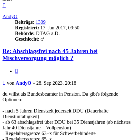
Nach
oben
AndyO
Beiträge:
1309
Registriert:
17. Jan 2017, 09:50
Behörde:
DTAG a.D.
Geschlecht:
Re: Abschlagsfrei nach 45 Jahren bei
Mischversorgung möglich ?
Zitieren
Beitrag
von
AndyO
»
28. Sep 2023, 20:18
du willst als Bundesbeamter in Pension. Da gibt's folgende
Optionen:
- nach 5 Jahren Dienstzeit jederzeit DDU (Dauerhafte
Dienstunfähigkeit)
- ab 63 abschlagsfrei über DDU bei 35 Dienstjahren (ab nächstes
Jahr 40 Dienstjahre = Vollpension)
- Regelaltersgrenze 63+x für Schwerbehinderte
- Regelaltersgrenze 65+x