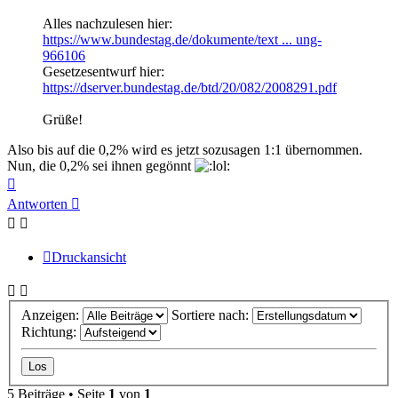
Alles nachzulesen hier:
https://www.bundestag.de/dokumente/text ... ung-
966106
Gesetzesentwurf hier:
https://dserver.bundestag.de/btd/20/082/2008291.pdf
Grüße!
Also bis auf die 0,2% wird es jetzt sozusagen 1:1 übernommen.
Nun, die 0,2% sei ihnen gegönnt
Nach
oben
Antworten
Druckansicht
Anzeigen:
Sortiere nach:
Richtung:
5 Beiträge • Seite
1
von
1