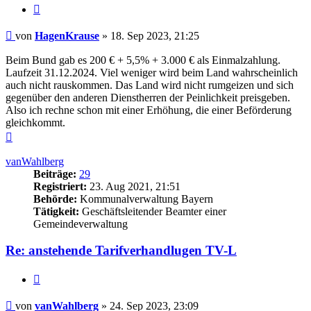
Zitieren
Beitrag
von
HagenKrause
»
18. Sep 2023, 21:25
Beim Bund gab es 200 € + 5,5% + 3.000 € als Einmalzahlung.
Laufzeit 31.12.2024. Viel weniger wird beim Land wahrscheinlich
auch nicht rauskommen. Das Land wird nicht rumgeizen und sich
gegenüber den anderen Dienstherren der Peinlichkeit preisgeben.
Also ich rechne schon mit einer Erhöhung, die einer Beförderung
gleichkommt.
Nach
oben
vanWahlberg
Beiträge:
29
Registriert:
23. Aug 2021, 21:51
Behörde:
Kommunalverwaltung Bayern
Tätigkeit:
Geschäftsleitender Beamter einer
Gemeindeverwaltung
Re: anstehende Tarifverhandlugen TV-L
Zitieren
Beitrag
von
vanWahlberg
»
24. Sep 2023, 23:09