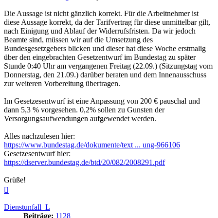
Die Aussage ist nicht gänzlich korrekt. Für die Arbeitnehmer ist
diese Aussage korrekt, da der Tarifvertrag für diese unmittelbar gilt,
nach Einigung und Ablauf der Widerrufsfristen. Da wir jedoch
Beamte sind, müssen wir auf die Umsetzung des
Bundesgesetzgebers blicken und dieser hat diese Woche erstmalig
über den eingebrachten Gesetzentwurf im Bundestag zu später
Stunde 0:40 Uhr am vergangenen Freitag (22.09.) (Sitzungstag vom
Donnerstag, den 21.09.) darüber beraten und dem Innenausschuss
zur weiteren Vorbereitung übertragen.
Im Gesetzesentwurf ist eine Anpassung von 200 € pauschal und
dann 5,3 % vorgesehen. 0,2% sollen zu Gunsten der
Versorgungsaufwendungen aufgewendet werden.
Alles nachzulesen hier:
https://www.bundestag.de/dokumente/text ... ung-966106
Gesetzesentwurf hier:
https://dserver.bundestag.de/btd/20/082/2008291.pdf
Grüße!
Nach
oben
Dienstunfall_L
Beiträge:
1128