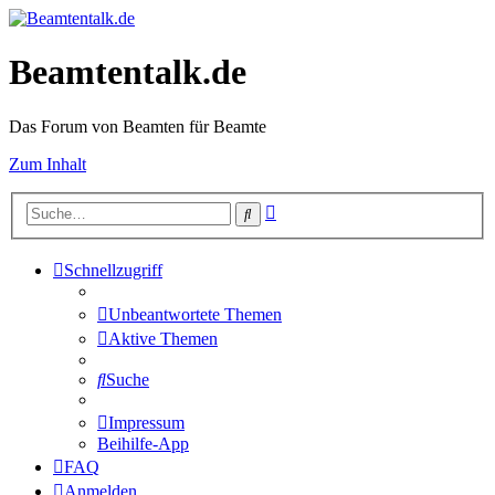
Beamtentalk.de
Das Forum von Beamten für Beamte
Zum Inhalt
Erweiterte
Suche
Suche
Schnellzugriff
Unbeantwortete Themen
Aktive Themen
Suche
Impressum
Beihilfe-App
FAQ
Anmelden