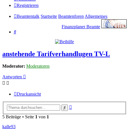
Registrieren
Beamtentalk
Startseite
Beamtenforen
Allgemeines
Finanzplaner Beamte
Suche
anstehende Tarifverhandlugen TV-L
Moderator:
Moderatoren
Antworten
Druckansicht
Erweiterte
Suche
Suche
5 Beiträge • Seite
1
von
1
kalle93