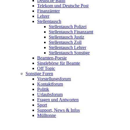
Deutsche Bahn
Telekom und Deutsche Post
Finanzämter
Lehrer
Stellentausch
Stellentausch Polizei
Stellentausch Finanzamt
Stellentausch Justiz
Stellentausch Zoll
Stellentausch Lehrer
Stellentausch Sonstige
Beamten-Poesie
Singlebörse für Beamte
Off Topic
Sonstige Foren
Vorstellungsforum
Kontaktforum
Politik
Urlaubsforum
Fragen und Antworten
Sport
Support, News & Infos
Mülltonne