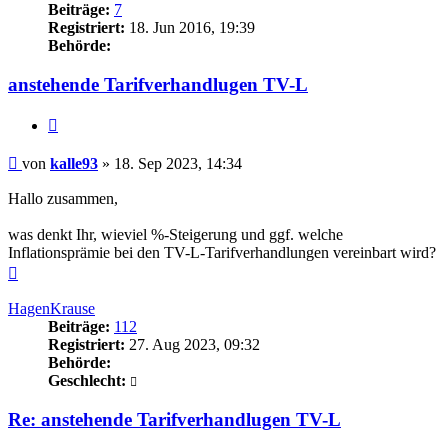
Beiträge:
7
Registriert:
18. Jun 2016, 19:39
Behörde:
anstehende Tarifverhandlugen TV-L
Zitieren
Beitrag
von
kalle93
»
18. Sep 2023, 14:34
Hallo zusammen,
was denkt Ihr, wieviel %-Steigerung und ggf. welche
Inflationsprämie bei den TV-L-Tarifverhandlungen vereinbart wird?
Nach
oben
HagenKrause
Beiträge:
112
Registriert:
27. Aug 2023, 09:32
Behörde:
Geschlecht:
Re: anstehende Tarifverhandlugen TV-L