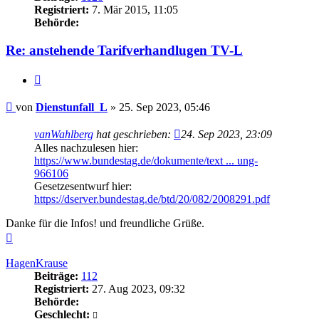
Registriert:
7. Mär 2015, 11:05
Behörde:
Re: anstehende Tarifverhandlugen TV-L
Zitieren
Beitrag
von
Dienstunfall_L
»
25. Sep 2023, 05:46
vanWahlberg
hat geschrieben:
24. Sep 2023, 23:09
Alles nachzulesen hier:
https://www.bundestag.de/dokumente/text ... ung-
966106
Gesetzesentwurf hier:
https://dserver.bundestag.de/btd/20/082/2008291.pdf
Danke für die Infos! und freundliche Grüße.
Nach
oben
HagenKrause
Beiträge:
112
Registriert:
27. Aug 2023, 09:32
Behörde:
Geschlecht: