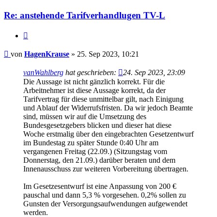
Re: anstehende Tarifverhandlugen TV-L
Zitieren
Beitrag
von
HagenKrause
»
25. Sep 2023, 10:21
vanWahlberg
hat geschrieben:
24. Sep 2023, 23:09
Die Aussage ist nicht gänzlich korrekt. Für die
Arbeitnehmer ist diese Aussage korrekt, da der
Tarifvertrag für diese unmittelbar gilt, nach Einigung
und Ablauf der Widerrufsfristen. Da wir jedoch Beamte
sind, müssen wir auf die Umsetzung des
Bundesgesetzgebers blicken und dieser hat diese
Woche erstmalig über den eingebrachten Gesetzentwurf
im Bundestag zu später Stunde 0:40 Uhr am
vergangenen Freitag (22.09.) (Sitzungstag vom
Donnerstag, den 21.09.) darüber beraten und dem
Innenausschuss zur weiteren Vorbereitung übertragen.
Im Gesetzesentwurf ist eine Anpassung von 200 €
pauschal und dann 5,3 % vorgesehen. 0,2% sollen zu
Gunsten der Versorgungsaufwendungen aufgewendet
werden.