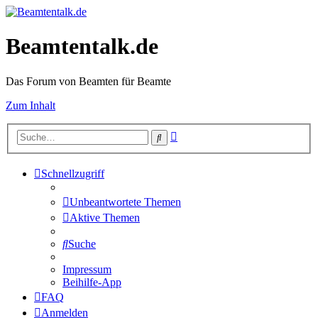
Beamtentalk.de
Das Forum von Beamten für Beamte
Zum Inhalt
Erweiterte
Suche
Suche
Schnellzugriff
Unbeantwortete Themen
Aktive Themen
Suche
Impressum
Beihilfe-App
FAQ
Anmelden