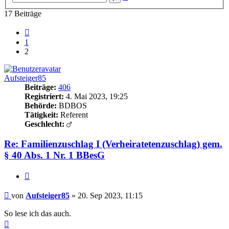
Suche
17 Beiträge
Vorherige
1
2
Aufsteiger85
Beiträge:
406
Registriert:
4. Mai 2023, 19:25
Behörde:
BDBOS
Tätigkeit:
Referent
Geschlecht:
Re: Familienzuschlag I (Verheiratetenzuschlag) gem.
§ 40 Abs. 1 Nr. 1 BBesG
Zitieren
Beitrag
von
Aufsteiger85
»
20. Sep 2023, 11:15
So lese ich das auch.
Nach