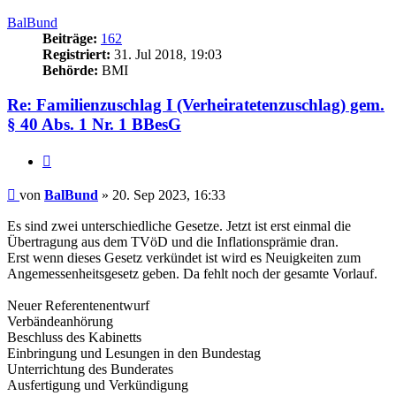
oben
BalBund
Beiträge:
162
Registriert:
31. Jul 2018, 19:03
Behörde:
BMI
Re: Familienzuschlag I (Verheiratetenzuschlag) gem.
§ 40 Abs. 1 Nr. 1 BBesG
Zitieren
Beitrag
von
BalBund
»
20. Sep 2023, 16:33
Es sind zwei unterschiedliche Gesetze. Jetzt ist erst einmal die
Übertragung aus dem TVöD und die Inflationsprämie dran.
Erst wenn dieses Gesetz verkündet ist wird es Neuigkeiten zum
Angemessenheitsgesetz geben. Da fehlt noch der gesamte Vorlauf.
Neuer Referentenentwurf
Verbändeanhörung
Beschluss des Kabinetts
Einbringung und Lesungen in den Bundestag
Unterrichtung des Bunderates
Ausfertigung und Verkündigung