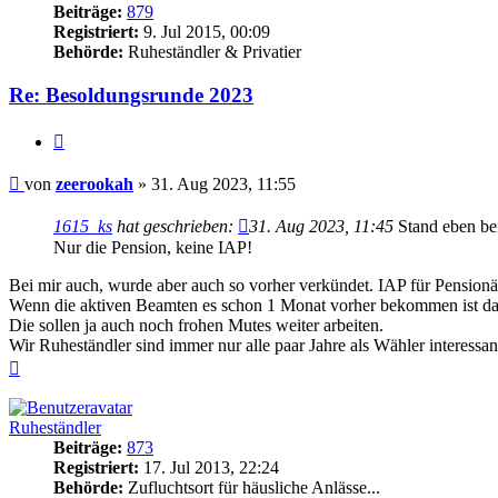
Beiträge:
879
Registriert:
9. Jul 2015, 00:09
Behörde:
Ruheständler & Privatier
Re: Besoldungsrunde 2023
Zitieren
Beitrag
von
zeerookah
»
31. Aug 2023, 11:55
1615_ks
hat geschrieben:
31. Aug 2023, 11:45
Stand eben be
Nur die Pension, keine IAP!
Bei mir auch, wurde aber auch so vorher verkündet. IAP für Pension
Wenn die aktiven Beamten es schon 1 Monat vorher bekommen ist das
Die sollen ja auch noch frohen Mutes weiter arbeiten.
Wir Ruheständler sind immer nur alle paar Jahre als Wähler interessa
Nach
oben
Ruheständler
Beiträge:
873
Registriert:
17. Jul 2013, 22:24
Behörde:
Zufluchtsort für häusliche Anlässe...