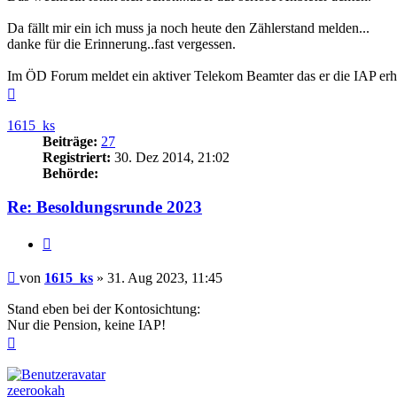
Da fällt mir ein ich muss ja noch heute den Zählerstand melden...
danke für die Erinnerung..fast vergessen.
Im ÖD Forum meldet ein aktiver Telekom Beamter das er die IAP erha
Nach
oben
1615_ks
Beiträge:
27
Registriert:
30. Dez 2014, 21:02
Behörde:
Re: Besoldungsrunde 2023
Zitieren
Beitrag
von
1615_ks
»
31. Aug 2023, 11:45
Stand eben bei der Kontosichtung:
Nur die Pension, keine IAP!
Nach
oben
zeerookah