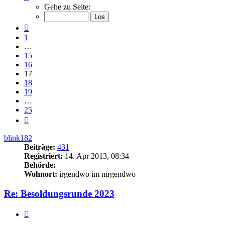
17
Gehe zu Seite:
von
25
Vorherige
1
…
15
16
17
18
19
…
25
Nächste
blink182
Beiträge:
431
Registriert:
14. Apr 2013, 08:34
Behörde:
Wohnort:
irgendwo im nirgendwo
Re: Besoldungsrunde 2023
Zitieren