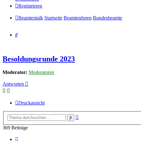
Registrieren
Beamtentalk
Startseite
Beamtenforen
Bundesbeamte
Suche
Besoldungsrunde 2023
Moderator:
Moderatoren
Antworten
Druckansicht
Erweiterte
Suche
Suche
369 Beiträge
Seite