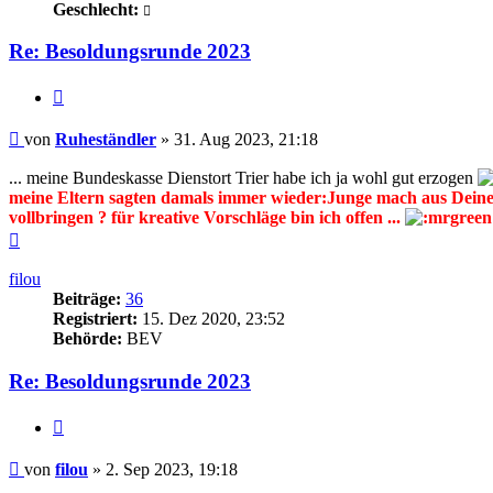
Geschlecht:
Re: Besoldungsrunde 2023
Zitieren
Beitrag
von
Ruheständler
»
31. Aug 2023, 21:18
... meine Bundeskasse Dienstort Trier habe ich ja wohl gut erzogen
meine Eltern sagten damals immer wieder:Junge mach aus Deinem
vollbringen ? für kreative Vorschläge bin ich offen ...
Nach
oben
filou
Beiträge:
36
Registriert:
15. Dez 2020, 23:52
Behörde:
BEV
Re: Besoldungsrunde 2023
Zitieren
Beitrag
von
filou
»
2. Sep 2023, 19:18