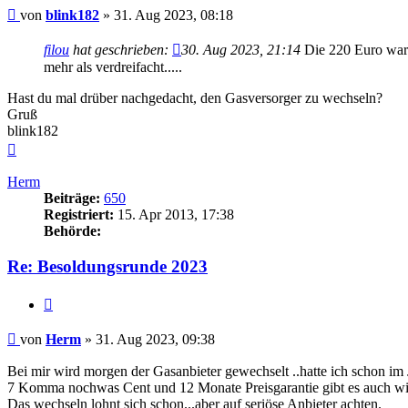
Beitrag
von
blink182
»
31. Aug 2023, 08:18
filou
hat geschrieben:
30. Aug 2023, 21:14
Die 220 Euro waren
mehr als verdreifacht.....
Hast du mal drüber nachgedacht, den Gasversorger zu wechseln?
Gruß
blink182
Nach
oben
Herm
Beiträge:
650
Registriert:
15. Apr 2013, 17:38
Behörde:
Re: Besoldungsrunde 2023
Zitieren
Beitrag
von
Herm
»
31. Aug 2023, 09:38
Bei mir wird morgen der Gasanbieter gewechselt ..hatte ich schon im J
7 Komma nochwas Cent und 12 Monate Preisgarantie gibt es auch wi
Das wechseln lohnt sich schon...aber auf seriöse Anbieter achten.