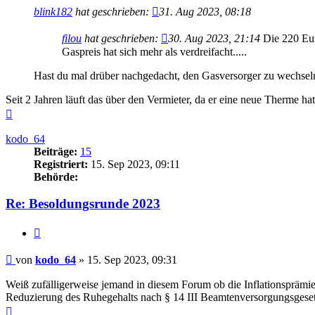
blink182
hat geschrieben:
31. Aug 2023, 08:18
filou
hat geschrieben:
30. Aug 2023, 21:14
Die 220 Euro
Gaspreis hat sich mehr als verdreifacht.....
Hast du mal drüber nachgedacht, den Gasversorger zu wechsel
Seit 2 Jahren läuft das über den Vermieter, da er eine neue Therme ha
Nach
oben
kodo_64
Beiträge:
15
Registriert:
15. Sep 2023, 09:11
Behörde:
Re: Besoldungsrunde 2023
Zitieren
Beitrag
von
kodo_64
»
15. Sep 2023, 09:31
Weiß zufälligerweise jemand in diesem Forum ob die Inflationsprämi
Reduzierung des Ruhegehalts nach § 14 III Beamtenversorgungsgeset
Nach