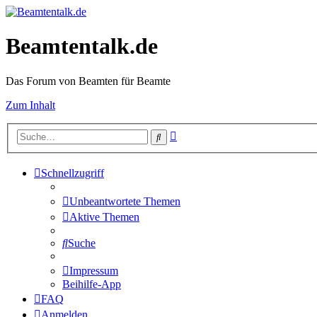
Beamtentalk.de
Das Forum von Beamten für Beamte
Zum Inhalt
Erweiterte
Suche
Suche
Schnellzugriff
Unbeantwortete Themen
Aktive Themen
Suche
Impressum
Beihilfe-App
FAQ
Anmelden