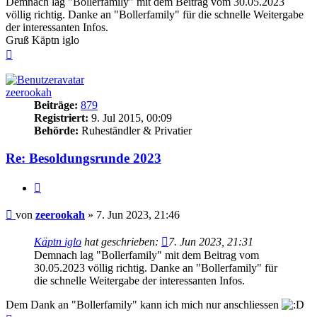
Demnach lag "Bollerfamily" mit dem Beitrag vom 30.05.2023
völlig richtig. Danke an "Bollerfamily" für die schnelle Weitergabe
der interessanten Infos.
Gruß Käptn iglo
Nach
oben
zeerookah
Beiträge:
879
Registriert:
9. Jul 2015, 00:09
Behörde:
Ruheständler & Privatier
Re: Besoldungsrunde 2023
Zitieren
Beitrag
von
zeerookah
»
7. Jun 2023, 21:46
Käptn iglo
hat geschrieben:
7. Jun 2023, 21:31
Demnach lag "Bollerfamily" mit dem Beitrag vom
30.05.2023 völlig richtig. Danke an "Bollerfamily" für
die schnelle Weitergabe der interessanten Infos.
Dem Dank an "Bollerfamily" kann ich mich nur anschliessen
Nach