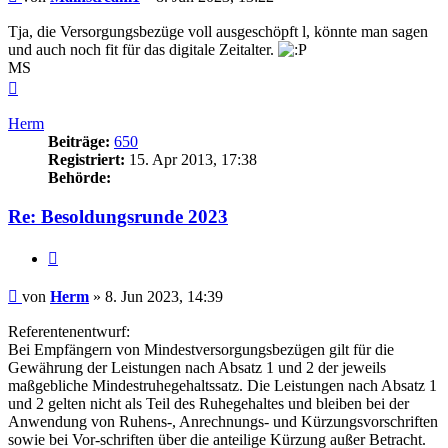
Tja, die Versorgungsbezüge voll ausgeschöpft l, könnte man sagen
und auch noch fit für das digitale Zeitalter.
MS
Nach
oben
Herm
Beiträge:
650
Registriert:
15. Apr 2013, 17:38
Behörde:
Re: Besoldungsrunde 2023
Zitieren
Beitrag
von
Herm
»
8. Jun 2023, 14:39
Referentenentwurf:
Bei Empfängern von Mindestversorgungsbezügen gilt für die
Gewährung der Leistungen nach Absatz 1 und 2 der jeweils
maßgebliche Mindestruhegehaltssatz. Die Leistungen nach Absatz 1
und 2 gelten nicht als Teil des Ruhegehaltes und bleiben bei der
Anwendung von Ruhens-, Anrechnungs- und Kürzungsvorschriften
sowie bei Vor-schriften über die anteilige Kürzung außer Betracht.