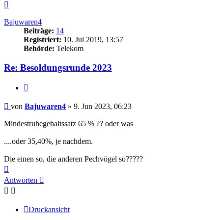
Nach
oben
Bajuwaren4
Beiträge:
14
Registriert:
10. Jul 2019, 13:57
Behörde:
Telekom
Re: Besoldungsrunde 2023
Zitieren
Beitrag
von
Bajuwaren4
»
9. Jun 2023, 06:23
Mindestruhegehaltssatz 65 % ?? oder was
....oder 35,40%, je nachdem.
Die einen so, die anderen Pechvögel so?????
Nach
oben
Antworten
Druckansicht