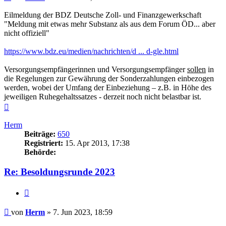
Eilmeldung der BDZ Deutsche Zoll- und Finanzgewerkschaft
"Meldung mit etwas mehr Substanz als aus dem Forum ÖD... aber
nicht offiziell"
https://www.bdz.eu/medien/nachrichten/d ... d-gle.html
Versorgungsempfängerinnen und Versorgungsempfänger
sollen
in
die Regelungen zur Gewährung der Sonderzahlungen einbezogen
werden, wobei der Umfang der Einbeziehung – z.B. in Höhe des
jeweiligen Ruhegehaltssatzes - derzeit noch nicht belastbar ist.
Nach
oben
Herm
Beiträge:
650
Registriert:
15. Apr 2013, 17:38
Behörde:
Re: Besoldungsrunde 2023
Zitieren
Beitrag
von
Herm
»
7. Jun 2023, 18:59