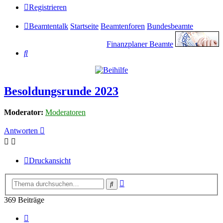
Registrieren
Beamtentalk
Startseite
Beamtenforen
Bundesbeamte
Finanzplaner Beamte
Suche
Besoldungsrunde 2023
Moderator:
Moderatoren
Antworten
Druckansicht
Erweiterte
Suche
Suche
369 Beiträge
Seite