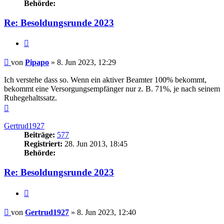
Behörde:
Re: Besoldungsrunde 2023
Zitieren
Beitrag
von
Pipapo
»
8. Jun 2023, 12:29
Ich verstehe dass so. Wenn ein aktiver Beamter 100% bekommt,
bekommt eine Versorgungsempfänger nur z. B. 71%, je nach seinem
Ruhegehaltssatz.
Nach
oben
Gertrud1927
Beiträge:
577
Registriert:
28. Jun 2013, 18:45
Behörde:
Re: Besoldungsrunde 2023
Zitieren
Beitrag
von
Gertrud1927
»
8. Jun 2023, 12:40