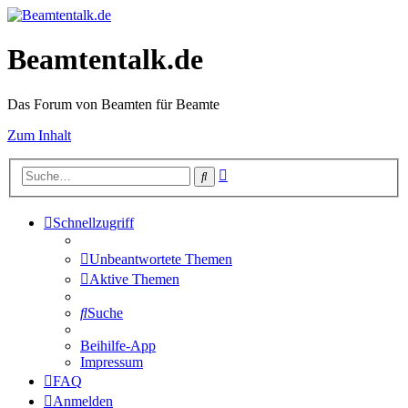
Beamtentalk.de
Das Forum von Beamten für Beamte
Zum Inhalt
Erweiterte
Suche
Suche
Schnellzugriff
Unbeantwortete Themen
Aktive Themen
Suche
Beihilfe-App
Impressum
FAQ
Anmelden