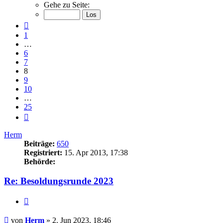
8
Gehe zu Seite:
von
25
Vorherige
1
…
6
7
8
9
10
…
25
Nächste
Herm
Beiträge:
650
Registriert:
15. Apr 2013, 17:38
Behörde:
Re: Besoldungsrunde 2023
Zitieren
Beitrag
von
Herm
»
2. Jun 2023, 18:46