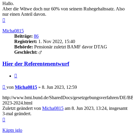
Hallo.
Aber die Witwe doch nur 60% von seinem Ruhegehaltssatz. Also
nur einen Anteil davon.
Nach
oben
Micha0815
Beiträge:
86
Registriert:
1. Nov 2022, 15:40
Behörde:
Pensionär zuletzt BAMF davor DTAG
Geschlecht:
Hier der Referentenentwurf
Zitieren
Beitrag
von
Micha0815
»
8. Jun 2023, 12:59
http://www.bmi.bund.de/SharedDocs/gesetzgebungsverfahren/DE
2023-2024.html
Zuletzt geändert von
Micha0815
am 8. Jun 2023, 13:24, insgesamt
3-mal geändert.
Nach
oben
Käptn iglo