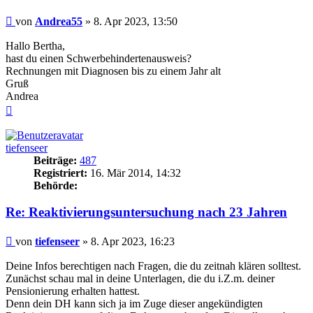
Beitrag
von
Andrea55
»
8. Apr 2023, 13:50
Hallo Bertha,
hast du einen Schwerbehindertenausweis?
Rechnungen mit Diagnosen bis zu einem Jahr alt
Gruß
Andrea
Nach
oben
tiefenseer
Beiträge:
487
Registriert:
16. Mär 2014, 14:32
Behörde:
Re: Reaktivierungsuntersuchung nach 23 Jahren
Beitrag
von
tiefenseer
»
8. Apr 2023, 16:23
Deine Infos berechtigen nach Fragen, die du zeitnah klären solltest.
Zunächst schau mal in deine Unterlagen, die du i.Z.m. deiner
Pensionierung erhalten hattest.
Denn dein DH kann sich ja im Zuge dieser angekündigten