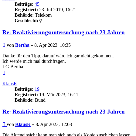
Beiträge:
45
Registriert:
23. Jul 2019, 16:21
Behörde:
Telekom
Geschlecht:
Re: Reaktivierungsuntersuchung nach 23 Jahren
Beitrag
von
Bertha
»
8. Apr 2023, 10:35
Danke für den Tipp, darauf wäre ich gar nicht gekommen.
Ich werde mich mal durchfragen.
LG Bertha
Nach
oben
KlausK
Beiträge:
19
Registriert:
19. Mär 2023, 16:11
Behörde:
Bund
Re: Reaktivierungsuntersuchung nach 23 Jahren
Beitrag
von
KlausK
»
8. Apr 2023, 12:03
Die Akteneinsicht kann man sich auch als Kopie zuschicken lassen.