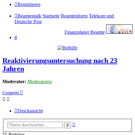
Registrieren
Beamtentalk
Startseite
Beamtenforen
Telekom und
Deutsche Post
Finanzplaner Beamte
Suche
Reaktivierungsuntersuchung nach 23
Jahren
Moderator:
Moderatoren
Gesperrt
Druckansicht
Erweiterte
Suche
Suche
55 Beiträge