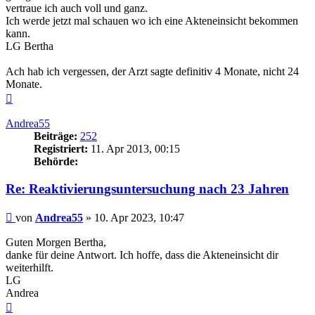
vertraue ich auch voll und ganz.
Ich werde jetzt mal schauen wo ich eine Akteneinsicht bekommen
kann.
LG Bertha
Ach hab ich vergessen, der Arzt sagte definitiv 4 Monate, nicht 24
Monate.
Nach
oben
Andrea55
Beiträge:
252
Registriert:
11. Apr 2013, 00:15
Behörde:
Re: Reaktivierungsuntersuchung nach 23 Jahren
Beitrag
von
Andrea55
»
10. Apr 2023, 10:47
Guten Morgen Bertha,
danke für deine Antwort. Ich hoffe, dass die Akteneinsicht dir
weiterhilft.
LG
Andrea
Nach