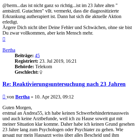
@herm...das ist nicht ganz so richtig...ist im 23 Jahre alten "
amtsärztl. Gutachten" vllt. vermerkt, dass die diagnositizierte
Erkrankung autherapiert ist. Dann hat sich die aktuelle Aktion
erledigt.
Ärgere Dich nicht über Deine Fehler und Schwächen, ohne sie bist
Du zwar vollkommen, aber kein Mensch mehr.
Nach
oben
Bertha
Beiträge:
45
Registriert:
23. Jul 2019, 16:21
Behörde:
Telekom
Geschlecht:
Re: Reaktivierungsuntersuchung nach 23 Jahren
Beitrag
von
Bertha
»
10. Apr 2023, 09:12
Guten Morgen,
erstmal an Andrea55, ich habe keinen Schwerbehindertenausweis
und auch keine Arztbefunde, weil ich zu Hause soweit gut mit
meiner Situation klar komme. Daher habe ich keinen Grund gesehen
23 Jahre lang zum Psychologen oder Psychiater zu gehen. Wie
gesagt nur mein Hausarzt weiss über alles Bescheid und ihm