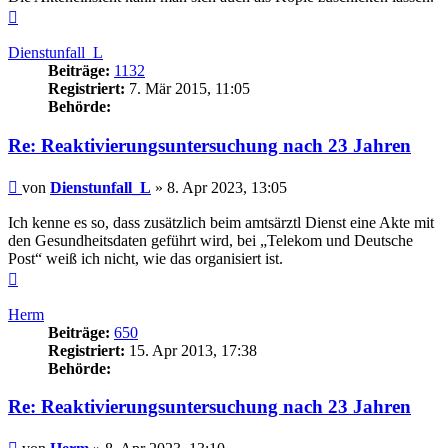
Nach
oben
Dienstunfall_L
Beiträge:
1132
Registriert:
7. Mär 2015, 11:05
Behörde:
Re: Reaktivierungsuntersuchung nach 23 Jahren
Beitrag
von
Dienstunfall_L
»
8. Apr 2023, 13:05
Ich kenne es so, dass zusätzlich beim amtsärztl Dienst eine Akte mit
den Gesundheitsdaten geführt wird, bei „Telekom und Deutsche
Post“ weiß ich nicht, wie das organisiert ist.
Nach
oben
Herm
Beiträge:
650
Registriert:
15. Apr 2013, 17:38
Behörde:
Re: Reaktivierungsuntersuchung nach 23 Jahren
Beitrag