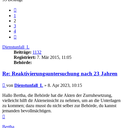
Vorherige
1
2
3
4
Nächste
Dienstunfall_L
Beiträge:
1132
Registriert:
7. Mär 2015, 11:05
Behörde:
Re: Reaktivierungsuntersuchung nach 23 Jahren
Beitrag
von
Dienstunfall_L
»
8. Apr 2023, 10:15
Hallo Bertha, die Behörde hat die Akten der Zurruhesetzung,
vielleicht hilft dir Akteneinsicht zu nehmen, um an die Unterlagen
zu kommen; dazu musst du nicht selber zur Behörde, du kannst
jemanden bevollmächtigen.
Nach
oben
Bertha