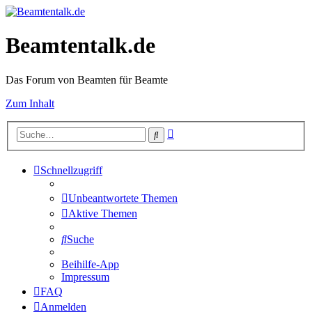
Beamtentalk.de
Das Forum von Beamten für Beamte
Zum Inhalt
Erweiterte
Suche
Suche
Schnellzugriff
Unbeantwortete Themen
Aktive Themen
Suche
Beihilfe-App
Impressum
FAQ
Anmelden