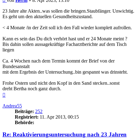
von
Herm
»
8. Apr 2023, 13:10
23 Jahre alte Akten..was sollen die bringen.Staubfänger. Unwichtig.
Es geht um den aktuellen Gesundheitszustand.
< 4 Monate /in der Zeit soll ich den Fall wieder komplett aufrollen.
Kann es sein das Du dich verhört hast und er 24 Monate meint ?
Bis dahin sollen aussagekräftige Facharztberichte auf dem Tisch
liegen
Ca. 4 Wochen nach dem Termin kommt der Brief von der
Bundesanstalt
mit dem Ergebnis der Untersuchung..bin gespannt was drinsteht.
Frohe Ostern und nicht den Kopf in den Sand stecken..sonst
dreht Bertha noch ganz durch.
Nach
oben
Andrea55
Beiträge:
252
Registriert:
11. Apr 2013, 00:15
Behörde:
Re: Reaktivierungsuntersuchung nach 23 Jahren