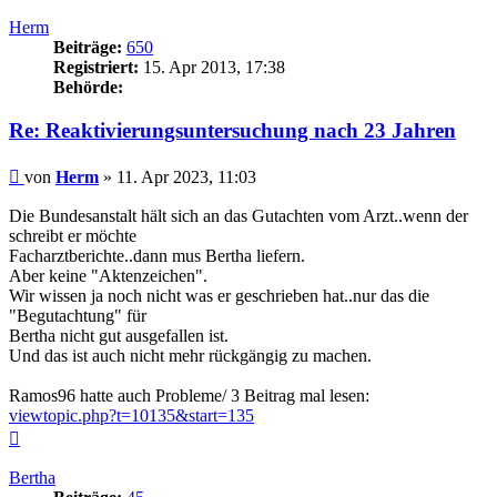
oben
Herm
Beiträge:
650
Registriert:
15. Apr 2013, 17:38
Behörde:
Re: Reaktivierungsuntersuchung nach 23 Jahren
Beitrag
von
Herm
»
11. Apr 2023, 11:03
Die Bundesanstalt hält sich an das Gutachten vom Arzt..wenn der
schreibt er möchte
Facharztberichte..dann mus Bertha liefern.
Aber keine "Aktenzeichen".
Wir wissen ja noch nicht was er geschrieben hat..nur das die
"Begutachtung" für
Bertha nicht gut ausgefallen ist.
Und das ist auch nicht mehr rückgängig zu machen.
Ramos96 hatte auch Probleme/ 3 Beitrag mal lesen:
viewtopic.php?t=10135&start=135
Nach
oben
Bertha