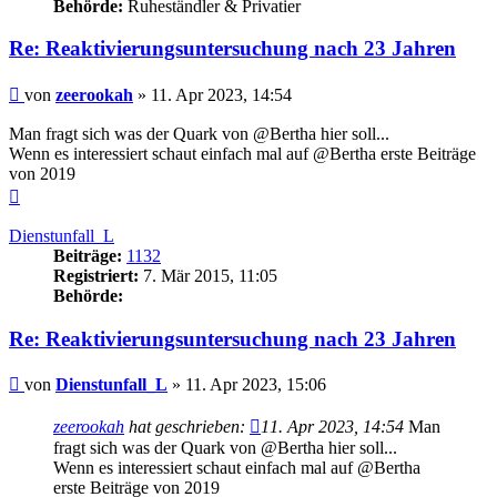
Behörde:
Ruheständler & Privatier
Re: Reaktivierungsuntersuchung nach 23 Jahren
Beitrag
von
zeerookah
»
11. Apr 2023, 14:54
Man fragt sich was der Quark von @Bertha hier soll...
Wenn es interessiert schaut einfach mal auf @Bertha erste Beiträge
von 2019
Nach
oben
Dienstunfall_L
Beiträge:
1132
Registriert:
7. Mär 2015, 11:05
Behörde:
Re: Reaktivierungsuntersuchung nach 23 Jahren
Beitrag
von
Dienstunfall_L
»
11. Apr 2023, 15:06
zeerookah
hat geschrieben:
11. Apr 2023, 14:54
Man
fragt sich was der Quark von @Bertha hier soll...
Wenn es interessiert schaut einfach mal auf @Bertha
erste Beiträge von 2019