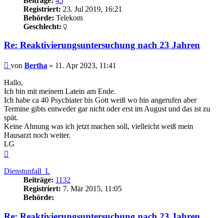
Beiträge:
45
Registriert:
23. Jul 2019, 16:21
Behörde:
Telekom
Geschlecht:
Re: Reaktivierungsuntersuchung nach 23 Jahren
Beitrag
von
Bertha
»
11. Apr 2023, 11:41
Hallo,
Ich bin mit meinem Latein am Ende.
Ich habe ca 40 Psychiater bis Gott weiß wo hin angerufen aber
Termine gibts entweder gar nicht oder erst im August und das ist zu
spät.
Keine Ahnung was ich jetzt machen soll, vielleicht weiß mein
Hausarzt noch weiter.
LG
Nach
oben
Dienstunfall_L
Beiträge:
1132
Registriert:
7. Mär 2015, 11:05
Behörde:
Re: Reaktivierungsuntersuchung nach 23 Jahren