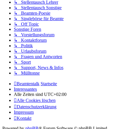
↳ Stellentausch Lehrer
↳ Stellentausch Sonstige
↳ Beamten-Poesie
↳ Singlebörse für Beamte
↳ Off Topic
Sonstige Foren
↳ Vorstellungsforum
↳ Kontaktforum
↳ Politik
↳ Urlaubsforum
↳ Fragen und Antworten
↳ Sport
↳ Support, News & Infos
↳ Mülltonne
Beamtentalk
Startseite
Interessantes
Alle Zeiten sind
UTC+02:00
Alle Cookies löschen
Datenschutzerklärung
Impressum
Kontakt
Powered by
phpBB
® Forum Software © phpBB Limited