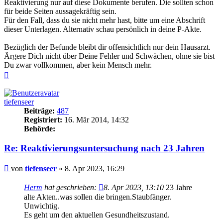
Reaktivierung nur auf diese Dokumente berufen. Die sollten schon
für beide Seiten aussagekräftig sein.
Für den Fall, dass du sie nicht mehr hast, bitte um eine Abschrift
dieser Unterlagen. Alternativ schau persönlich in deine P-Akte.
Bezüglich der Befunde bleibt dir offensichtlich nur dein Hausarzt.
Ärgere Dich nicht über Deine Fehler und Schwächen, ohne sie bist
Du zwar vollkommen, aber kein Mensch mehr.
Nach
oben
tiefenseer
Beiträge:
487
Registriert:
16. Mär 2014, 14:32
Behörde:
Re: Reaktivierungsuntersuchung nach 23 Jahren
Beitrag
von
tiefenseer
»
8. Apr 2023, 16:29
Herm
hat geschrieben:
8. Apr 2023, 13:10
23 Jahre
alte Akten..was sollen die bringen.Staubfänger.
Unwichtig.
Es geht um den aktuellen Gesundheitszustand.