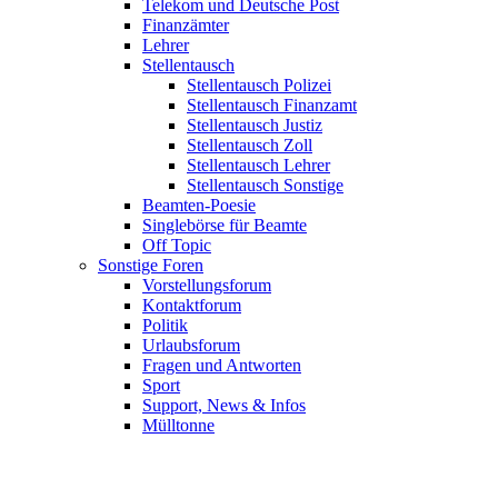
Telekom und Deutsche Post
Finanzämter
Lehrer
Stellentausch
Stellentausch Polizei
Stellentausch Finanzamt
Stellentausch Justiz
Stellentausch Zoll
Stellentausch Lehrer
Stellentausch Sonstige
Beamten-Poesie
Singlebörse für Beamte
Off Topic
Sonstige Foren
Vorstellungsforum
Kontaktforum
Politik
Urlaubsforum
Fragen und Antworten
Sport
Support, News & Infos
Mülltonne