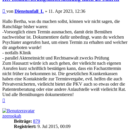
Beitrag
von
Dienstunfall_L
»
11. Apr 2023, 12:36
Hallo Bertha, was du machen sollst, können wir nicht sagen, die
Ratschläge bisher waren:
-Vorsorglich einen Termin ausmachen, damit dein Bemühen
nachweisbar ist. Dokumentiere dafür unbedingt, wann du welchen
Psychiater angerufen hast, um einen Termin zu erhalten und welcher
dir angeboten wurde!
- notfalls Klinik
- parallel Akteneinsicht und Rechtsanwalt zwecks Prüfung
Zum Hausarzt würde ich auch gehen, der vielleicht nach eigenen
Anrufen kurz schriftlich bestätigen kann, dass ein Facharzttermin
nicht früher zu bekommen ist. Die gesetzlichen Krankenkassen
haben eine Kontaktstelle zur Terminvergabe, evtl. helfen die auch
Privatversicherten, vielleicht bietet die PKV auch so etwas oder die
Patientenberatung oder eine andere Anlaufstelle weiß vielleicht Rat.
Und alle Bemühungen dokumentieren!
Nach
oben
zeerookah
Beiträge:
879
Registriert:
9. Jul 2015, 00:09