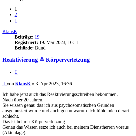
1
2
Nächste
KlausK
Beiträge:
19
Registriert:
19. Mär 2023, 16:11
Behörde:
Bund
Reaktivierung ≙ Körperverletzung
Zitieren
Beitrag
von
KlausK
»
3. Apr 2023, 16:36
Ich habe jetzt auch das Reaktivierungsschreiben bekommen.
Nach über 20 Jahren.
Sie wissen genau das ich aus psychosomatischen Gründen
ausgemustert wurde und auch genau warum. Ich fühle mich derart
schlecht.
Das ist bei mir Körperverletzung.
Genau das Wissen setze ich auch bei meinem Dienstherren voraus
(Aktenlage).