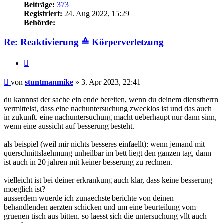
Beiträge:
373
Registriert:
24. Aug 2022, 15:29
Behörde:
Re: Reaktivierung ≙ Körperverletzung
Zitieren
Beitrag
von
stuntmanmike
»
3. Apr 2023, 22:41
du kannnst der sache ein ende bereiten, wenn du deinem dienstherrn
vermittelst, dass eine nachuntersuchung zwecklos ist und das auch
in zukunft. eine nachuntersuchung macht ueberhaupt nur dann sinn,
wenn eine aussicht auf besserung besteht.
als beispiel (weil mir nichts besseres einfaellt): wenn jemand mit
querschnittslaehmung unheilbar im bett liegt den ganzen tag, dann
ist auch in 20 jahren mit keiner besserung zu rechnen.
vielleicht ist bei deiner erkrankung auch klar, dass keine besserung
moeglich ist?
ausserdem wuerde ich zunaechste berichte von deinen
behandlenden aerzten schicken und um eine beurteilung vom
gruenen tisch aus bitten. so laesst sich die untersuchung vllt auch