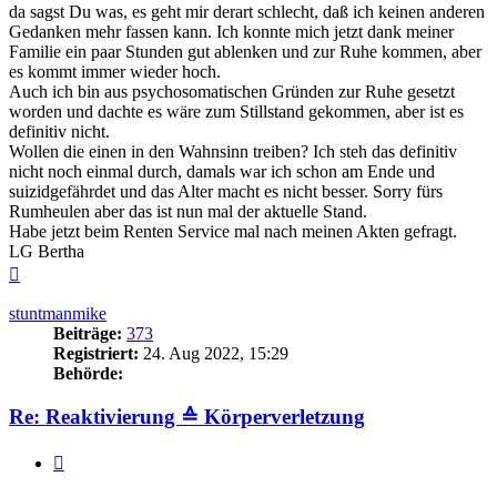
da sagst Du was, es geht mir derart schlecht, daß ich keinen anderen
Gedanken mehr fassen kann. Ich konnte mich jetzt dank meiner
Familie ein paar Stunden gut ablenken und zur Ruhe kommen, aber
es kommt immer wieder hoch.
Auch ich bin aus psychosomatischen Gründen zur Ruhe gesetzt
worden und dachte es wäre zum Stillstand gekommen, aber ist es
definitiv nicht.
Wollen die einen in den Wahnsinn treiben? Ich steh das definitiv
nicht noch einmal durch, damals war ich schon am Ende und
suizidgefährdet und das Alter macht es nicht besser. Sorry fürs
Rumheulen aber das ist nun mal der aktuelle Stand.
Habe jetzt beim Renten Service mal nach meinen Akten gefragt.
LG Bertha
Nach
oben
stuntmanmike
Beiträge:
373
Registriert:
24. Aug 2022, 15:29
Behörde:
Re: Reaktivierung ≙ Körperverletzung
Zitieren