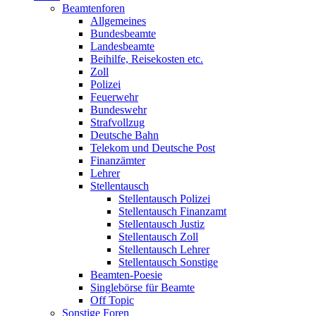
Beamtenforen
Allgemeines
Bundesbeamte
Landesbeamte
Beihilfe, Reisekosten etc.
Zoll
Polizei
Feuerwehr
Bundeswehr
Strafvollzug
Deutsche Bahn
Telekom und Deutsche Post
Finanzämter
Lehrer
Stellentausch
Stellentausch Polizei
Stellentausch Finanzamt
Stellentausch Justiz
Stellentausch Zoll
Stellentausch Lehrer
Stellentausch Sonstige
Beamten-Poesie
Singlebörse für Beamte
Off Topic
Sonstige Foren