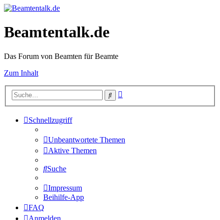
Beamtentalk.de
Das Forum von Beamten für Beamte
Zum Inhalt
Erweiterte
Suche
Suche
Schnellzugriff
Unbeantwortete Themen
Aktive Themen
Suche
Impressum
Beihilfe-App
FAQ
Anmelden