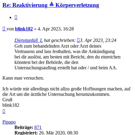
Re: Reaktivierung ≙ Körperverletzung
Zitieren
Beitrag
von
blink182
»
4. Apr 2023, 16:28
Dienstunfall_L
hat geschrieben:
3. Apr 2023, 23:24
Geh zum behandelnden Arzt oder Arzt deines
Vertrauens und lass festhalten, was die Ankündigung
bei dir auslöst, am besten mit Bericht, den du einreichen
könntest bei der Behörde, die den
Untersuchungsauftrag erstellt hat oder / und beim AA.
Kann man versuchen.
Ich würde mir allerdings nicht allzu große Hoffnungen machen, auf
die Art um die ärztliche Untersuchung herumzukommen.
Gruß
blink182
Nach
oben
Pipapo
Beiträge:
871
Registriert:
26. Mär 2020, 08:30