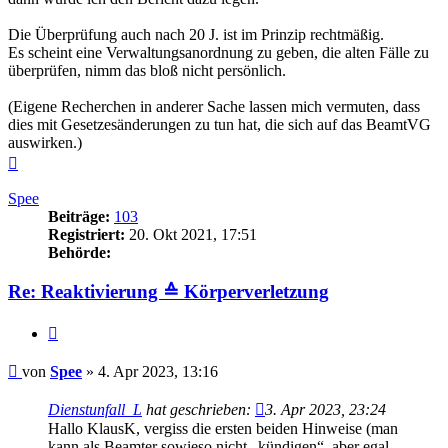
Die Überprüfung auch nach 20 J. ist im Prinzip rechtmäßig.
Es scheint eine Verwaltungsanordnung zu geben, die alten Fälle zu
überprüfen, nimm das bloß nicht persönlich.
(Eigene Recherchen in anderer Sache lassen mich vermuten, dass
dies mit Gesetzesänderungen zu tun hat, die sich auf das BeamtVG
auswirken.)
Nach
oben
Spee
Beiträge:
103
Registriert:
20. Okt 2021, 17:51
Behörde:
Re: Reaktivierung ≙ Körperverletzung
Zitieren
Beitrag
von
Spee
»
4. Apr 2023, 13:16
Dienstunfall_L
hat geschrieben:
3. Apr 2023, 23:24
Hallo KlausK, vergiss die ersten beiden Hinweise (man
kann als Beamter sowieso nicht „kündigen“, aber egal