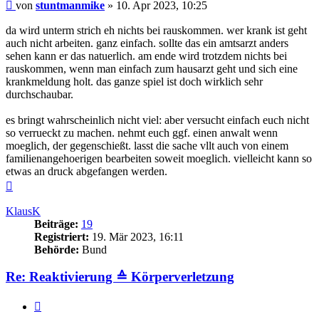
Beitrag
von
stuntmanmike
»
10. Apr 2023, 10:25
da wird unterm strich eh nichts bei rauskommen. wer krank ist geht
auch nicht arbeiten. ganz einfach. sollte das ein amtsarzt anders
sehen kann er das natuerlich. am ende wird trotzdem nichts bei
rauskommen, wenn man einfach zum hausarzt geht und sich eine
krankmeldung holt. das ganze spiel ist doch wirklich sehr
durchschaubar.
es bringt wahrscheinlich nicht viel: aber versucht einfach euch nicht
so verrueckt zu machen. nehmt euch ggf. einen anwalt wenn
moeglich, der gegenschießt. lasst die sache vllt auch von einem
familienangehoerigen bearbeiten soweit moeglich. vielleicht kann so
etwas an druck abgefangen werden.
Nach
oben
KlausK
Beiträge:
19
Registriert:
19. Mär 2023, 16:11
Behörde:
Bund
Re: Reaktivierung ≙ Körperverletzung
Zitieren