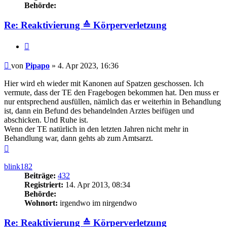
Behörde:
Re: Reaktivierung ≙ Körperverletzung
Zitieren
Beitrag
von
Pipapo
»
4. Apr 2023, 16:36
Hier wird eh wieder mit Kanonen auf Spatzen geschossen. Ich
vermute, dass der TE den Fragebogen bekommen hat. Den muss er
nur entsprechend ausfüllen, nämlich das er weiterhin in Behandlung
ist, dann ein Befund des behandelnden Arztes beifügen und
abschicken. Und Ruhe ist.
Wenn der TE natürlich in den letzten Jahren nicht mehr in
Behandlung war, dann gehts ab zum Amtsarzt.
Nach
oben
blink182
Beiträge:
432
Registriert:
14. Apr 2013, 08:34
Behörde:
Wohnort:
irgendwo im nirgendwo
Re: Reaktivierung ≙ Körperverletzung