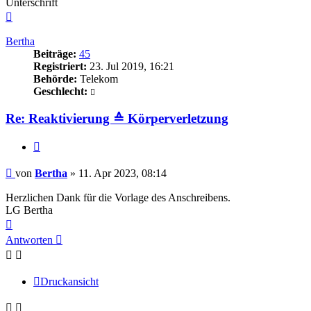
Unterschrift
Nach
oben
Bertha
Beiträge:
45
Registriert:
23. Jul 2019, 16:21
Behörde:
Telekom
Geschlecht:
Re: Reaktivierung ≙ Körperverletzung
Zitieren
Beitrag
von
Bertha
»
11. Apr 2023, 08:14
Herzlichen Dank für die Vorlage des Anschreibens.
LG Bertha
Nach
oben
Antworten
Druckansicht