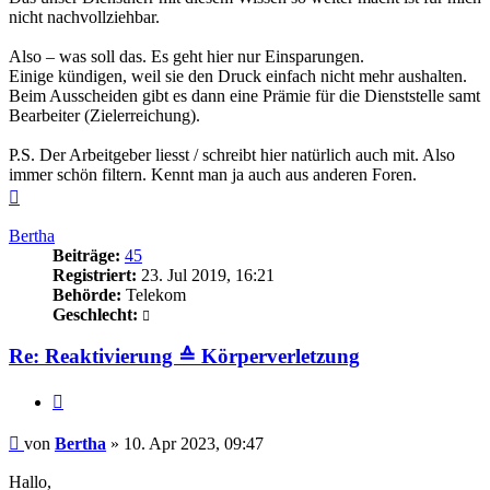
nicht nachvollziehbar.
Also – was soll das. Es geht hier nur Einsparungen.
Einige kündigen, weil sie den Druck einfach nicht mehr aushalten.
Beim Ausscheiden gibt es dann eine Prämie für die Dienststelle samt
Bearbeiter (Zielerreichung).
P.S. Der Arbeitgeber liesst / schreibt hier natürlich auch mit. Also
immer schön filtern. Kennt man ja auch aus anderen Foren.
Nach
oben
Bertha
Beiträge:
45
Registriert:
23. Jul 2019, 16:21
Behörde:
Telekom
Geschlecht:
Re: Reaktivierung ≙ Körperverletzung
Zitieren
Beitrag
von
Bertha
»
10. Apr 2023, 09:47
Hallo,