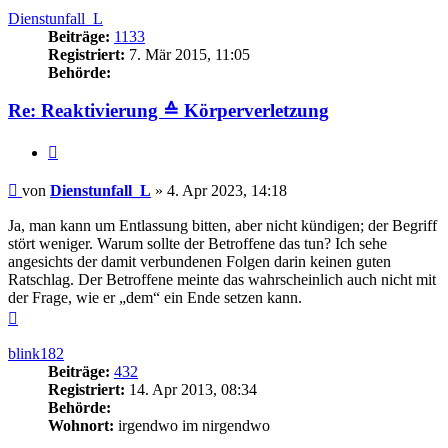
Dienstunfall_L
Beiträge:
1133
Registriert:
7. Mär 2015, 11:05
Behörde:
Re: Reaktivierung ≙ Körperverletzung
Zitieren
Beitrag
von
Dienstunfall_L
»
4. Apr 2023, 14:18
Ja, man kann um Entlassung bitten, aber nicht kündigen; der Begriff
stört weniger. Warum sollte der Betroffene das tun? Ich sehe
angesichts der damit verbundenen Folgen darin keinen guten
Ratschlag. Der Betroffene meinte das wahrscheinlich auch nicht mit
der Frage, wie er „dem“ ein Ende setzen kann.
Nach
oben
blink182
Beiträge:
432
Registriert:
14. Apr 2013, 08:34
Behörde:
Wohnort:
irgendwo im nirgendwo