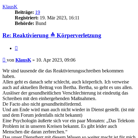
oben
KlausK
Beiträge:
19
Registriert:
19. Mär 2023, 16:11
Behörde:
Bund
Re: Reaktivierung ≙ Körperverletzung
Zitieren
Beitrag
von
KlausK
»
10. Apr 2023, 09:06
Wir sind tausende die das Reaktivierungsschreiben bekommen
haben.
Allen geht es danach sehr schlecht, auch körperlich. Ich verweise
auch auf aktuellen Beitrag von Bertha. Bertha, so geht es uns allen.
Auslöser der gesundheitlichen Verschlechterung ist eindeutig das
Schreiben mit den einhergehenden Maßnahmen.
De Facto also nicht gesundheitsfördernd.
Und am Ende wird man auch nicht wieder in Dienst gestellt. (ist mir
und dem Forum jedenfalls nicht bekannt)
Eine Psychologin äußerte sich vor ein paar Monaten: „Das Telekom
Problem ist in unseren Kreisen bekannt. Es gibt leider auch
Menschen die daran zerbrechen.“
Das unser Dienstherr mit diesem Wissen so weiter macht ist für mich