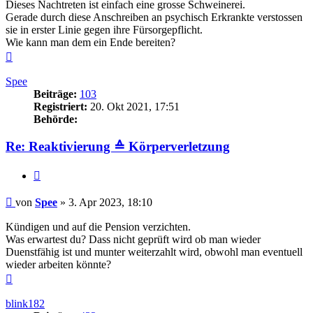
Dieses Nachtreten ist einfach eine grosse Schweinerei.
Gerade durch diese Anschreiben an psychisch Erkrankte verstossen
sie in erster Linie gegen ihre Fürsorgepflicht.
Wie kann man dem ein Ende bereiten?
Nach
oben
Spee
Beiträge:
103
Registriert:
20. Okt 2021, 17:51
Behörde:
Re: Reaktivierung ≙ Körperverletzung
Zitieren
Beitrag
von
Spee
»
3. Apr 2023, 18:10
Kündigen und auf die Pension verzichten.
Was erwartest du? Dass nicht geprüft wird ob man wieder
Duenstfähig ist und munter weiterzahlt wird, obwohl man eventuell
wieder arbeiten könnte?
Nach
oben
blink182