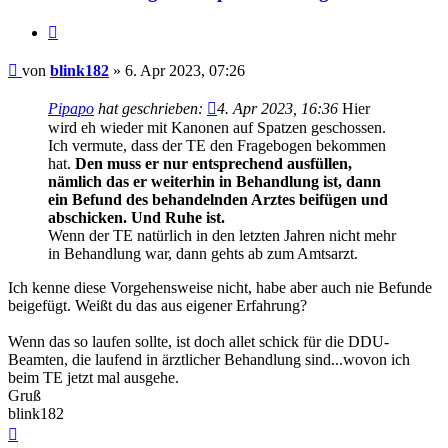
Zitieren
Beitrag
von
blink182
»
6. Apr 2023, 07:26
Pipapo
hat geschrieben:
4. Apr 2023, 16:36
Hier
wird eh wieder mit Kanonen auf Spatzen geschossen.
Ich vermute, dass der TE den Fragebogen bekommen
hat.
Den muss er nur entsprechend ausfüllen,
nämlich das er weiterhin in Behandlung ist, dann
ein Befund des behandelnden Arztes beifügen und
abschicken. Und Ruhe ist.
Wenn der TE natürlich in den letzten Jahren nicht mehr
in Behandlung war, dann gehts ab zum Amtsarzt.
Ich kenne diese Vorgehensweise nicht, habe aber auch nie Befunde
beigefügt. Weißt du das aus eigener Erfahrung?
Wenn das so laufen sollte, ist doch allet schick für die DDU-
Beamten, die laufend in ärztlicher Behandlung sind...wovon ich
beim TE jetzt mal ausgehe.
Gruß
blink182
Nach