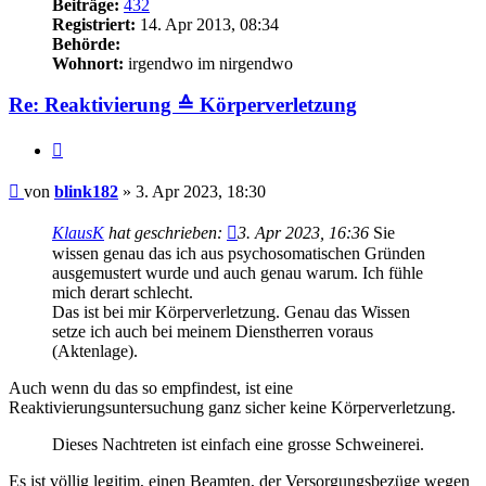
Beiträge:
432
Registriert:
14. Apr 2013, 08:34
Behörde:
Wohnort:
irgendwo im nirgendwo
Re: Reaktivierung ≙ Körperverletzung
Zitieren
Beitrag
von
blink182
»
3. Apr 2023, 18:30
KlausK
hat geschrieben:
3. Apr 2023, 16:36
Sie
wissen genau das ich aus psychosomatischen Gründen
ausgemustert wurde und auch genau warum. Ich fühle
mich derart schlecht.
Das ist bei mir Körperverletzung. Genau das Wissen
setze ich auch bei meinem Dienstherren voraus
(Aktenlage).
Auch wenn du das so empfindest, ist eine
Reaktivierungsuntersuchung ganz sicher keine Körperverletzung.
Dieses Nachtreten ist einfach eine grosse Schweinerei.
Es ist völlig legitim, einen Beamten, der Versorgungsbezüge wegen