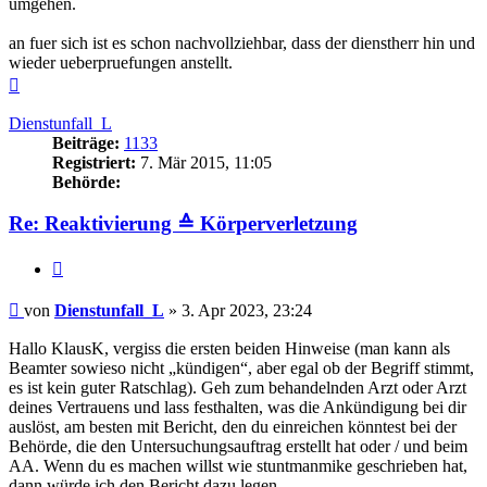
umgehen.
an fuer sich ist es schon nachvollziehbar, dass der dienstherr hin und
wieder ueberpruefungen anstellt.
Nach
oben
Dienstunfall_L
Beiträge:
1133
Registriert:
7. Mär 2015, 11:05
Behörde:
Re: Reaktivierung ≙ Körperverletzung
Zitieren
Beitrag
von
Dienstunfall_L
»
3. Apr 2023, 23:24
Hallo KlausK, vergiss die ersten beiden Hinweise (man kann als
Beamter sowieso nicht „kündigen“, aber egal ob der Begriff stimmt,
es ist kein guter Ratschlag). Geh zum behandelnden Arzt oder Arzt
deines Vertrauens und lass festhalten, was die Ankündigung bei dir
auslöst, am besten mit Bericht, den du einreichen könntest bei der
Behörde, die den Untersuchungsauftrag erstellt hat oder / und beim
AA. Wenn du es machen willst wie stuntmanmike geschrieben hat,
dann würde ich den Bericht dazu legen.