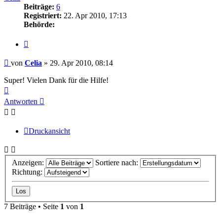
Beiträge:
6
Registriert:
22. Apr 2010, 17:13
Behörde:
Zitieren
Beitrag
von
Celia
»
29. Apr 2010, 08:14
Super! Vielen Dank für die Hilfe!
Nach
oben
Antworten
Druckansicht
Anzeigen:
Sortiere nach:
Richtung:
7 Beiträge • Seite
1
von
1