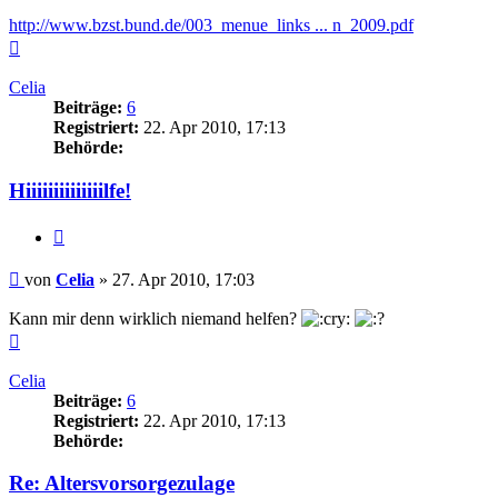
http://www.bzst.bund.de/003_menue_links ... n_2009.pdf
Nach
oben
Celia
Beiträge:
6
Registriert:
22. Apr 2010, 17:13
Behörde:
Hiiiiiiiiiiiiiilfe!
Zitieren
Beitrag
von
Celia
»
27. Apr 2010, 17:03
Kann mir denn wirklich niemand helfen?
Nach
oben
Celia
Beiträge:
6
Registriert:
22. Apr 2010, 17:13
Behörde:
Re: Altersvorsorgezulage