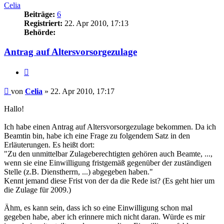
Celia
Beiträge:
6
Registriert:
22. Apr 2010, 17:13
Behörde:
Antrag auf Altersvorsorgezulage
Zitieren
Beitrag
von
Celia
»
22. Apr 2010, 17:17
Hallo!
Ich habe einen Antrag auf Altersvorsorgezulage bekommen. Da ich
Beamtin bin, habe ich eine Frage zu folgendem Satz in den
Erläuterungen. Es heißt dort:
"Zu den unmittelbar Zulageberechtigten gehören auch Beamte, ...,
wenn sie eine Einwilligung fristgemäß gegenüber der zuständigen
Stelle (z.B. Dienstherrn, ...) abgegeben haben."
Kennt jemand diese Frist von der da die Rede ist? (Es geht hier um
die Zulage für 2009.)
Ähm, es kann sein, dass ich so eine Einwilligung schon mal
gegeben habe, aber ich erinnere mich nicht daran. Würde es mir