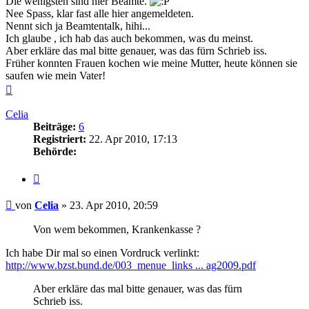
Die wenigsten sind hier Beamte.
Nee Spass, klar fast alle hier angemeldeten.
Nennt sich ja Beamtentalk, hihi...
Ich glaube , ich hab das auch bekommen, was du meinst.
Aber erkläre das mal bitte genauer, was das fürn Schrieb iss.
Früher konnten Frauen kochen wie meine Mutter, heute können sie
saufen wie mein Vater!
Nach
oben
Celia
Beiträge:
6
Registriert:
22. Apr 2010, 17:13
Behörde:
Zitieren
Beitrag
von
Celia
»
23. Apr 2010, 20:59
Von wem bekommen, Krankenkasse ?
Ich habe Dir mal so einen Vordruck verlinkt:
http://www.bzst.bund.de/003_menue_links ... ag2009.pdf
Aber erkläre das mal bitte genauer, was das fürn
Schrieb iss.