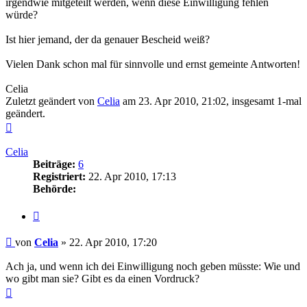
irgendwie mitgeteilt werden, wenn diese Einwilligung fehlen
würde?
Ist hier jemand, der da genauer Bescheid weiß?
Vielen Dank schon mal für sinnvolle und ernst gemeinte Antworten!
Celia
Zuletzt geändert von
Celia
am 23. Apr 2010, 21:02, insgesamt 1-mal
geändert.
Nach
oben
Celia
Beiträge:
6
Registriert:
22. Apr 2010, 17:13
Behörde:
Zitieren
Beitrag
von
Celia
»
22. Apr 2010, 17:20
Ach ja, und wenn ich dei Einwilligung noch geben müsste: Wie und
wo gibt man sie? Gibt es da einen Vordruck?
Nach
oben