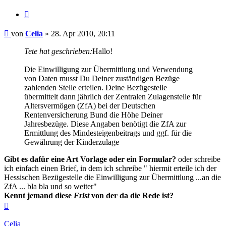
Zitieren
Beitrag
von
Celia
»
28. Apr 2010, 20:11
Tete hat geschrieben:
Hallo!
Die Einwilligung zur Übermittlung und Verwendung
von Daten musst Du Deiner zuständigen Bezüge
zahlenden Stelle erteilen. Deine Bezügestelle
übermittelt dann jährlich der Zentralen Zulagenstelle für
Altersvermögen (ZfA) bei der Deutschen
Rentenversicherung Bund die Höhe Deiner
Jahresbezüge. Diese Angaben benötigt die ZfA zur
Ermittlung des Mindesteigenbeitrags und ggf. für die
Gewährung der Kinderzulage
Gibt es dafür eine Art Vorlage oder ein Formular?
oder schreibe
ich einfach einen Brief, in dem ich schreibe " hiermit erteile ich der
Hessischen Bezügestelle die Einwilligung zur Übermittlung ...an die
ZfA ... bla bla und so weiter"
Kennt jemand diese
Frist
von der da die Rede ist?
Nach
oben
Celia