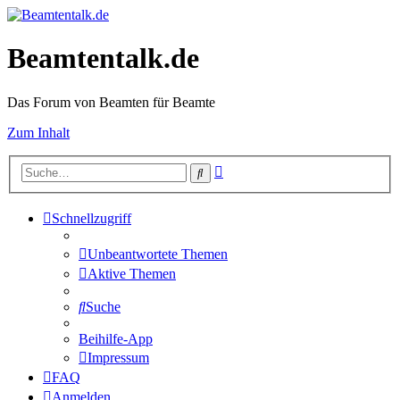
Beamtentalk.de
Das Forum von Beamten für Beamte
Zum Inhalt
Erweiterte
Suche
Suche
Schnellzugriff
Unbeantwortete Themen
Aktive Themen
Suche
Beihilfe-App
Impressum
FAQ
Anmelden