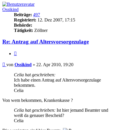
Ossikind
Beiträge:
497
Registriert:
12. Dez 2007, 17:15
Behörde:
Tätigkeit:
Zöllner
Re: Antrag auf Altersvorsorgezulage
Zitieren
Beitrag
von
Ossikind
»
22. Apr 2010, 19:20
Celia hat geschrieben:
Ich habe einen Antrag auf Altersvorsorgezulage
bekommen.
Celia
Von wem bekommen, Krankenkasse ?
Celia hat geschrieben:
Ist hier jemand Beamter und
weiß da genauer Bescheid?
Celia