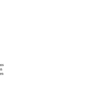
ass
en
ten