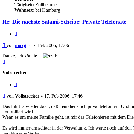
Tätigkeit:
Zollbeamter
Wohnort:
bei Hamburg
Re: Die nächste Salami-Scheibe: Private Telefonate
Zitieren
Beitrag
von
maxg
»
17. Feb 2006, 17:06
Danke, ich könnte ...
Nach
oben
Vollstrecker
Zitieren
Beitrag
von
Vollstrecker
»
17. Feb 2006, 17:46
Das führt ja wieder dazu, daß man dienstlich privat telefoniert. Und m
kontrolliert wird.
Wenn es um meine Familie geht, ist mir das Telefonieren mit dem Die
Es wird immer armseliger in der Verwaltung. Ich warte noch auf den
beschlossene Sache.