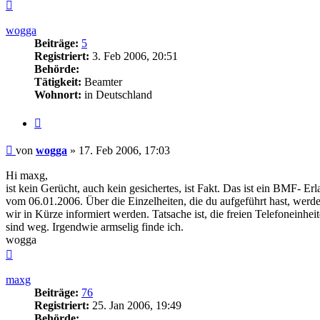
Nach
oben
wogga
Beiträge:
5
Registriert:
3. Feb 2006, 20:51
Behörde:
Tätigkeit:
Beamter
Wohnort:
in Deutschland
Zitieren
Beitrag
von
wogga
»
17. Feb 2006, 17:03
Hi maxg,
ist kein Gerücht, auch kein gesichertes, ist Fakt. Das ist ein BMF- Erl
vom 06.01.2006. Über die Einzelheiten, die du aufgeführt hast, werd
wir in Kürze informiert werden. Tatsache ist, die freien Telefoneinhei
sind weg. Irgendwie armselig finde ich.
wogga
Nach
oben
maxg
Beiträge:
76
Registriert:
25. Jan 2006, 19:49
Behörde: