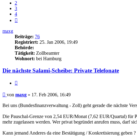
2
3
4
Nächste
maxg
Beiträge:
76
Registriert:
25. Jan 2006, 19:49
Behörde:
Tätigkeit:
Zollbeamter
Wohnort:
bei Hamburg
Die nächste Salami-Scheibe: Private Telefonate
Zitieren
Beitrag
von
maxg
»
17. Feb 2006, 16:49
Bei uns (Bundesfinanzverwaltung - Zoll) geht gerade die nächste Ver
Die Pauschal-Grenze von 2,54 EUR/Monat (7,62 EUR/Quartal) für Priva
mehr zugelassen werden. Wer privat begründet anrufen muss, darf si
Kann jemand Anderes da eine Bestätigung / Konkretisierung geben ?