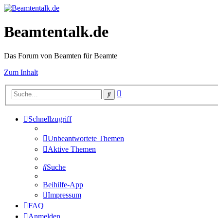
Beamtentalk.de
Das Forum von Beamten für Beamte
Zum Inhalt
Erweiterte
Suche
Suche
Schnellzugriff
Unbeantwortete Themen
Aktive Themen
Suche
Beihilfe-App
Impressum
FAQ
Anmelden