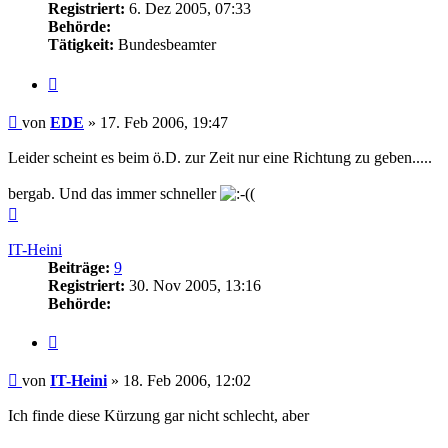
Registriert:
6. Dez 2005, 07:33
Behörde:
Tätigkeit:
Bundesbeamter
Zitieren
Beitrag
von
EDE
»
17. Feb 2006, 19:47
Leider scheint es beim ö.D. zur Zeit nur eine Richtung zu geben.....
bergab. Und das immer schneller
(
Nach
oben
IT-Heini
Beiträge:
9
Registriert:
30. Nov 2005, 13:16
Behörde:
Zitieren
Beitrag
von
IT-Heini
»
18. Feb 2006, 12:02
Ich finde diese Kürzung gar nicht schlecht, aber