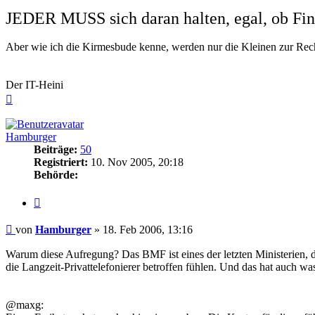
JEDER MUSS sich daran halten, egal, ob Fin
Aber wie ich die Kirmesbude kenne, werden nur die Kleinen zur Rec
Der IT-Heini
Nach
oben
Hamburger
Beiträge:
50
Registriert:
10. Nov 2005, 20:18
Behörde:
Zitieren
Beitrag
von
Hamburger
»
18. Feb 2006, 13:16
Warum diese Aufregung? Das BMF ist eines der letzten Ministerien, da
die Langzeit-Privattelefonierer betroffen fühlen. Und das hat auch w
@maxg: