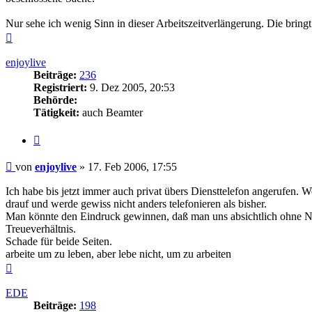
Nur sehe ich wenig Sinn in dieser Arbeitszeitverlängerung. Die bring
Nach
oben
enjoylive
Beiträge:
236
Registriert:
9. Dez 2005, 20:53
Behörde:
Tätigkeit:
auch Beamter
Zitieren
Beitrag
von
enjoylive
»
17. Feb 2006, 17:55
Ich habe bis jetzt immer auch privat übers Diensttelefon angerufen. W
drauf und werde gewiss nicht anders telefonieren als bisher.
Man könnte den Eindruck gewinnen, daß man uns absichtlich ohne Not
Treueverhältnis.
Schade für beide Seiten.
arbeite um zu leben, aber lebe nicht, um zu arbeiten
Nach
oben
EDE
Beiträge:
198