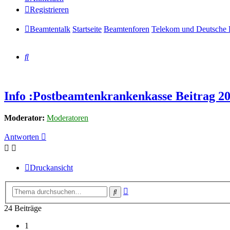
Registrieren
Beamtentalk
Startseite
Beamtenforen
Telekom und Deutsche 
Suche
Info :Postbeamtenkrankenkasse Beitrag 2
Moderator:
Moderatoren
Antworten
Druckansicht
Erweiterte
Suche
Suche
24 Beiträge
1