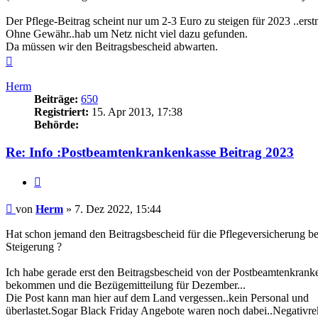
Der Pflege-Beitrag scheint nur um 2-3 Euro zu steigen für 2023 ..erst
Ohne Gewähr..hab um Netz nicht viel dazu gefunden.
Da müssen wir den Beitragsbescheid abwarten.
Nach
oben
Herm
Beiträge:
650
Registriert:
15. Apr 2013, 17:38
Behörde:
Re: Info :Postbeamtenkrankenkasse Beitrag 2023
Zitieren
Beitrag
von
Herm
»
7. Dez 2022, 15:44
Hat schon jemand den Beitragsbescheid für die Pflegeversicherung 
Steigerung ?
Ich habe gerade erst den Beitragsbescheid von der Postbeamtenkrank
bekommen und die Bezügemitteilung für Dezember...
Die Post kann man hier auf dem Land vergessen..kein Personal und
überlastet.Sogar Black Friday Angebote waren noch dabei..Negativre