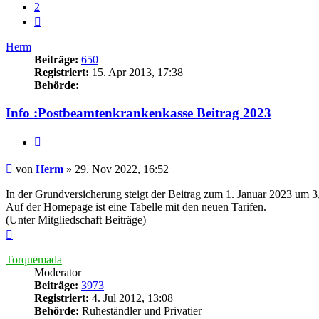
2
Nächste
Herm
Beiträge:
650
Registriert:
15. Apr 2013, 17:38
Behörde:
Info :Postbeamtenkrankenkasse Beitrag 2023
Zitieren
Beitrag
von
Herm
»
29. Nov 2022, 16:52
In der Grundversicherung steigt der Beitrag zum 1. Januar 2023 um 3
Auf der Homepage ist eine Tabelle mit den neuen Tarifen.
(Unter Mitgliedschaft Beiträge)
Nach
oben
Torquemada
Moderator
Beiträge:
3973
Registriert:
4. Jul 2012, 13:08
Behörde:
Ruheständler und Privatier