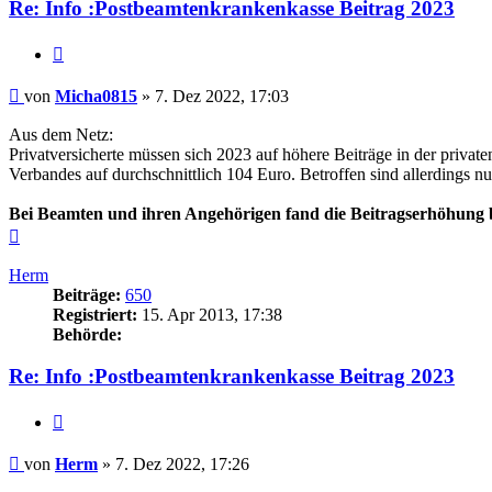
Re: Info :Postbeamtenkrankenkasse Beitrag 2023
Zitieren
Beitrag
von
Micha0815
»
7. Dez 2022, 17:03
Aus dem Netz:
Privatversicherte müssen sich 2023 auf höhere Beiträge in der priva
Verbandes auf durchschnittlich 104 Euro. Betroffen sind allerdings n
Bei Beamten und ihren Angehörigen fand die Beitragserhöhung bere
Nach
oben
Herm
Beiträge:
650
Registriert:
15. Apr 2013, 17:38
Behörde:
Re: Info :Postbeamtenkrankenkasse Beitrag 2023
Zitieren
Beitrag
von
Herm
»
7. Dez 2022, 17:26