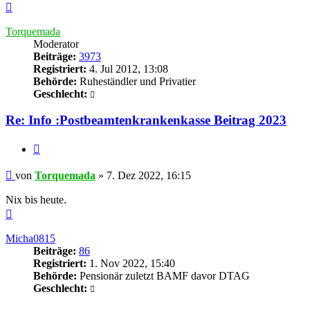
Nach
oben
Torquemada
Moderator
Beiträge:
3973
Registriert:
4. Jul 2012, 13:08
Behörde:
Ruheständler und Privatier
Geschlecht:
Re: Info :Postbeamtenkrankenkasse Beitrag 2023
Zitieren
Beitrag
von
Torquemada
»
7. Dez 2022, 16:15
Nix bis heute.
Nach
oben
Micha0815
Beiträge:
86
Registriert:
1. Nov 2022, 15:40
Behörde:
Pensionär zuletzt BAMF davor DTAG
Geschlecht: