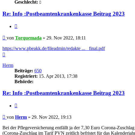
Geschlecht:
Re: Info :Postbeamtenkrankenkasse Beitrag 2023
Zitieren
Beitrag
von
Torquemada
»
29. Nov 2022, 18:11
https://www.pbeakk.de/fileadmin/redakte ... _final.pdf
Nach
oben
Herm
Beiträge:
650
Registriert:
15. Apr 2013, 17:38
Behörde:
Re: Info :Postbeamtenkrankenkasse Beitrag 2023
Zitieren
Beitrag
von
Herm
»
29. Nov 2022, 19:13
Bei der Pflegeversicherung entfällt ja der 7,30 Euro Corona-Zuschlag
(Corona-Zuschlag im Tarif PVN zeitlich befristet für das Kalenderjah