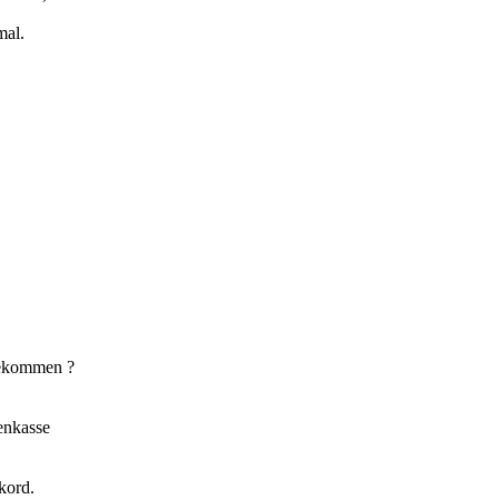
mal.
bekommen ?
enkasse
kord.