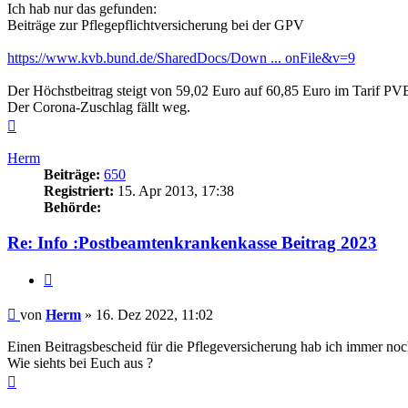
Ich hab nur das gefunden:
Beiträge zur Pflegepflichtversicherung bei der GPV
https://www.kvb.bund.de/SharedDocs/Down ... onFile&v=9
Der Höchstbeitrag steigt von 59,02 Euro auf 60,85 Euro im Tarif PV
Der Corona-Zuschlag fällt weg.
Nach
oben
Herm
Beiträge:
650
Registriert:
15. Apr 2013, 17:38
Behörde:
Re: Info :Postbeamtenkrankenkasse Beitrag 2023
Zitieren
Beitrag
von
Herm
»
16. Dez 2022, 11:02
Einen Beitragsbescheid für die Pflegeversicherung hab ich immer no
Wie siehts bei Euch aus ?
Nach
oben