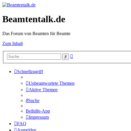
Beamtentalk.de
Das Forum von Beamten für Beamte
Zum Inhalt
Erweiterte
Suche
Suche
Schnellzugriff
Unbeantwortete Themen
Aktive Themen
Suche
Beihilfe-App
Impressum
FAQ
Anmelden