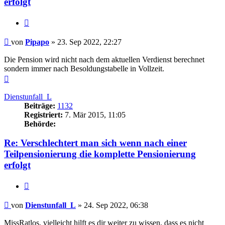
erfolgt
Zitieren
Beitrag
von
Pipapo
»
23. Sep 2022, 22:27
Die Pension wird nicht nach dem aktuellen Verdienst berechnet
sondern immer nach Besoldungstabelle in Vollzeit.
Nach
oben
Dienstunfall_L
Beiträge:
1132
Registriert:
7. Mär 2015, 11:05
Behörde:
Re: Verschlechtert man sich wenn nach einer
Teilpensionierung die komplette Pensionierung
erfolgt
Zitieren
Beitrag
von
Dienstunfall_L
»
24. Sep 2022, 06:38
MissRatlos, vielleicht hilft es dir weiter zu wissen, dass es nicht