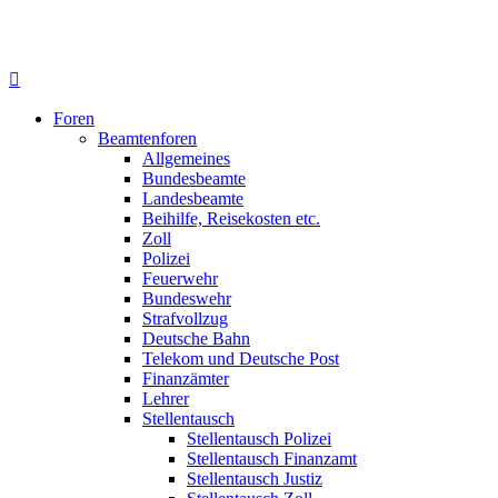
Foren
Beamtenforen
Allgemeines
Bundesbeamte
Landesbeamte
Beihilfe, Reisekosten etc.
Zoll
Polizei
Feuerwehr
Bundeswehr
Strafvollzug
Deutsche Bahn
Telekom und Deutsche Post
Finanzämter
Lehrer
Stellentausch
Stellentausch Polizei
Stellentausch Finanzamt
Stellentausch Justiz