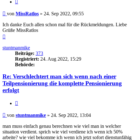
Zitieren
Beitrag
von
MissRatlos
»
24. Sep 2022, 09:55
Ich danke Euch allen schon mal für die Rückmeldungen. Liebe
Grüße MissRatlos
Nach
oben
stuntmanmike
Beiträge:
373
Registriert:
24. Aug 2022, 15:29
Behörde:
Re: Verschlechtert man sich wenn nach einer
Teilpensionierung die komplette Pensionierung
erfolgt
Zitieren
Beitrag
von
stuntmanmike
»
24. Sep 2022, 13:04
man muss einfach genau berechnen wie viel man in welcher
situation verdient. sprich wie viel verdiene ich wenn ich 50%
arbeite? wie viel bekomme ich wenn ich jetzt sofort dienstunfähig