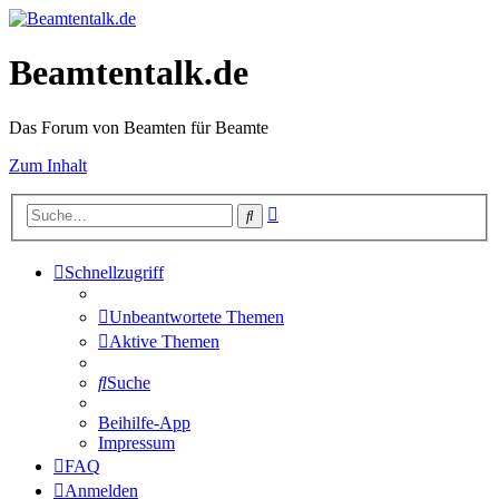
Beamtentalk.de
Das Forum von Beamten für Beamte
Zum Inhalt
Erweiterte
Suche
Suche
Schnellzugriff
Unbeantwortete Themen
Aktive Themen
Suche
Beihilfe-App
Impressum
FAQ
Anmelden