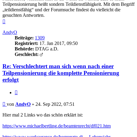
Teilpensionierung heißt sondern Teildienstfähigkeit. Mit dem Begriff
„teildienstfähig“ und der Forumsuche findest du vielleicht die
gesuchten Antworten.
Nach
oben
AndyO
Beiträge:
1309
Registriert:
17. Jan 2017, 09:50
Behörde:
DTAG a.D.
Geschlecht:
Re: Verschlechtert man sich wenn nach einer
Teilpensionierung die komplette Pensionierung
erfolgt
Zitieren
Beitrag
von
AndyO
»
24. Sep 2022, 07:51
Hier mal 2 Links wo das schön erklärt ist:
https://www.michaelbertling.de/beamtenrecht/df021.htm
https://www.worksurance.de/begrenzte-di ... Lebensjahr
.