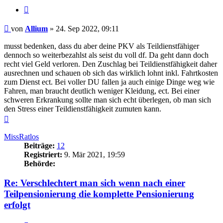
Zitieren
Beitrag
von
Allium
»
24. Sep 2022, 09:11
musst bedenken, dass du aber deine PKV als Teildienstfähiger
dennoch so weiterbezahlst als seist du voll df. Da geht dann doch
recht viel Geld verloren. Den Zuschlag bei Teildienstfähigkeit daher
ausrechnen und schauen ob sich das wirklich lohnt inkl. Fahrtkosten
zum Dienst ect. Bei voller DU fallen ja auch einige Dinge weg wie
Fahren, man braucht deutlich weniger Kleidung, ect. Bei einer
schweren Erkrankung sollte man sich echt überlegen, ob man sich
den Stress einer Teildienstfähigkeit zumuten kann.
Nach
oben
MissRatlos
Beiträge:
12
Registriert:
9. Mär 2021, 19:59
Behörde:
Re: Verschlechtert man sich wenn nach einer
Teilpensionierung die komplette Pensionierung
erfolgt