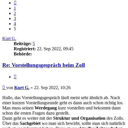
Vorherige
1
2
3
4
5
Kurt G.
Beiträge:
5
Registriert:
22. Sep 2022, 09:45
Behörde:
Re: Vorstellungsgespräch beim Zoll
Zitieren
Beitrag
von
Kurt G.
»
22. Sep 2022, 10:26
Hallo, das Vorstellungsgespräch läuft meist sehr ähnlich ab. Nach
einer kurzen Vorstellungsrunde geht es dann auch schon richtig los.
Man muss seinen
Werdegang
kurz vorstellen und bekommt dann
schon die ersten Fragen dazu gestellt.
Dann geht es weiter mit der
Struktur und Organisation
des Zolls.
Über das
Sachgebiet
wo man sich bewirbt, sollte man sich natürlich