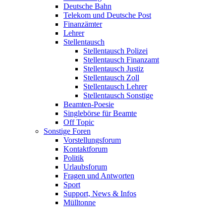
Deutsche Bahn
Telekom und Deutsche Post
Finanzämter
Lehrer
Stellentausch
Stellentausch Polizei
Stellentausch Finanzamt
Stellentausch Justiz
Stellentausch Zoll
Stellentausch Lehrer
Stellentausch Sonstige
Beamten-Poesie
Singlebörse für Beamte
Off Topic
Sonstige Foren
Vorstellungsforum
Kontaktforum
Politik
Urlaubsforum
Fragen und Antworten
Sport
Support, News & Infos
Mülltonne