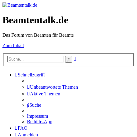
Beamtentalk.de
Das Forum von Beamten für Beamte
Zum Inhalt
Erweiterte
Suche
Suche
Schnellzugriff
Unbeantwortete Themen
Aktive Themen
Suche
Impressum
Beihilfe-App
FAQ
Anmelden