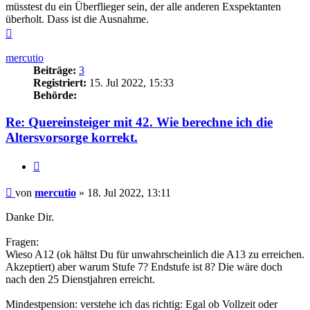
müsstest du ein Überflieger sein, der alle anderen Exspektanten
überholt. Dass ist die Ausnahme.
Nach
oben
mercutio
Beiträge:
3
Registriert:
15. Jul 2022, 15:33
Behörde:
Re: Quereinsteiger mit 42. Wie berechne ich die
Altersvorsorge korrekt.
Zitieren
Beitrag
von
mercutio
»
18. Jul 2022, 13:11
Danke Dir.
Fragen:
Wieso A12 (ok hältst Du für unwahrscheinlich die A13 zu erreichen.
Akzeptiert) aber warum Stufe 7? Endstufe ist 8? Die wäre doch
nach den 25 Dienstjahren erreicht.
Mindestpension: verstehe ich das richtig: Egal ob Vollzeit oder