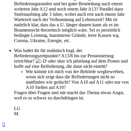
Beförderungsrunden und bei guter Beurteilung nach einem
weiteren Jahr A12 und noch einem Jahr A13? Parallel dazu
Stufenaufstieg alle 3 Jahre, wobei auch erst nach einem Jahr
Wartezeit nach der Verbeamtung auf Lebenszeit? Mir ist
natürlich klar, dass das u.U. länger dauern kann als es im
Beamtenrecht theoretisch möglich wäre. Sei es persönlich
bedingte Leistung, hausinterne Gründe, leere Kassen wg.
Corona, Ukraine, Energie, etc.
Was haltet ihr für realistisch bzgl. der
Beförderungszeitpunkte? A13/8 bis zur Pensionierung
erreichbar?
oder sitze ich jahrelang auf dem Posten und
hoffe auf eine Beförderung, die dann nicht eintritt?
Wie könnte ich mich von der Behörde wegbewerben,
wenn sich zeigt dass die Beförderungen nicht so
stattfinden wie gedacht? Von A10 auf A11 oder nur von
A10 Stellen auf A10?
Fragen über Fragen und mir macht das Thema etwas Angst,
weil es so schwer zu durchdringen ist.
LG
M.
Nach
oben