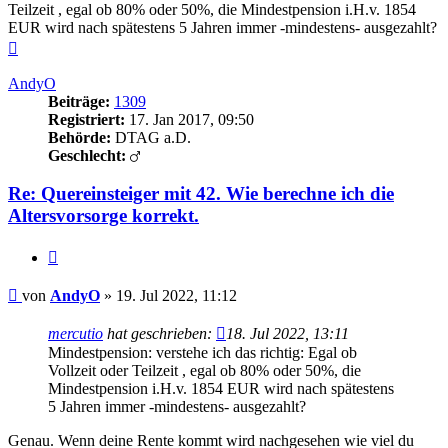
Teilzeit , egal ob 80% oder 50%, die Mindestpension i.H.v. 1854
EUR wird nach spätestens 5 Jahren immer -mindestens- ausgezahlt?
Nach
oben
AndyO
Beiträge:
1309
Registriert:
17. Jan 2017, 09:50
Behörde:
DTAG a.D.
Geschlecht:
Re: Quereinsteiger mit 42. Wie berechne ich die
Altersvorsorge korrekt.
Zitieren
Beitrag
von
AndyO
»
19. Jul 2022, 11:12
mercutio
hat geschrieben:
18. Jul 2022, 13:11
Mindestpension: verstehe ich das richtig: Egal ob
Vollzeit oder Teilzeit , egal ob 80% oder 50%, die
Mindestpension i.H.v. 1854 EUR wird nach spätestens
5 Jahren immer -mindestens- ausgezahlt?
Genau. Wenn deine Rente kommt wird nachgesehen wie viel du