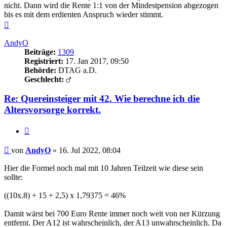
nicht. Dann wird die Rente 1:1 von der Mindestpension abgezogen
bis es mit dem erdienten Anspruch wieder stimmt.
Nach
oben
AndyO
Beiträge:
1309
Registriert:
17. Jan 2017, 09:50
Behörde:
DTAG a.D.
Geschlecht:
Re: Quereinsteiger mit 42. Wie berechne ich die
Altersvorsorge korrekt.
Zitieren
Beitrag
von
AndyO
»
16. Jul 2022, 08:04
Hier die Formel noch mal mit 10 Jahren Teilzeit wie diese sein
sollte:
((10x.8) + 15 + 2,5) x 1,79375 = 46%
Damit wärst bei 700 Euro Rente immer noch weit von ner Kürzung
entfernt. Der A12 ist wahrscheinlich, der A13 unwahrscheinlich. Da