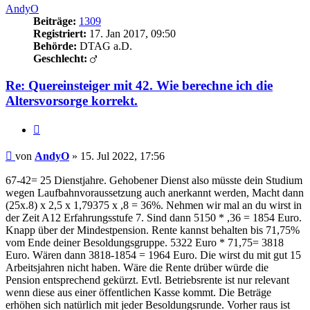
AndyO
Beiträge:
1309
Registriert:
17. Jan 2017, 09:50
Behörde:
DTAG a.D.
Geschlecht:
Re: Quereinsteiger mit 42. Wie berechne ich die
Altersvorsorge korrekt.
Zitieren
Beitrag
von
AndyO
»
15. Jul 2022, 17:56
67-42= 25 Dienstjahre. Gehobener Dienst also müsste dein Studium
wegen Laufbahnvoraussetzung auch anerkannt werden, Macht dann
(25x.8) x 2,5 x 1,79375 x ,8 = 36%. Nehmen wir mal an du wirst in
der Zeit A12 Erfahrungsstufe 7. Sind dann 5150 * ,36 = 1854 Euro.
Knapp über der Mindestpension. Rente kannst behalten bis 71,75%
vom Ende deiner Besoldungsgruppe. 5322 Euro * 71,75= 3818
Euro. Wären dann 3818-1854 = 1964 Euro. Die wirst du mit gut 15
Arbeitsjahren nicht haben. Wäre die Rente drüber würde die
Pension entsprechend gekürzt. Evtl. Betriebsrente ist nur relevant
wenn diese aus einer öffentlichen Kasse kommt. Die Beträge
erhöhen sich natürlich mit jeder Besoldungsrunde. Vorher raus ist