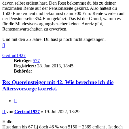
davon selbst erdient hast. Den Rest bekommst du bis zu deiner
maximalen Rente auf der Pensionsseite gekürzt. Also hättest du
1500 Euro erdient und bekommst dann 700 Euro Rente werden auf
der Pensionsseite 354 Euro gekürzt. Das ist der Grund, warum es
für die Mindestversorgungsbezieher keinen Anreiz gibt,
Rentenanwartschaften zu erwerben.
Und mit den 25 Jahre: Du hast ja noch nicht angefangen.
Nach
oben
Gertrud1927
Beiträge:
577
Registriert:
28. Jun 2013, 18:45
Behörde:
Re: Quereinsteiger mit 42. Wie berechne ich die
Altersvorsorge korrekt.
Zitieren
Beitrag
von
Gertrud1927
»
19. Jul 2022, 13:29
Hallo.
Hast dann bis 67 Lj doch 46 % von 5150 = 2369 erdient . Ist doch