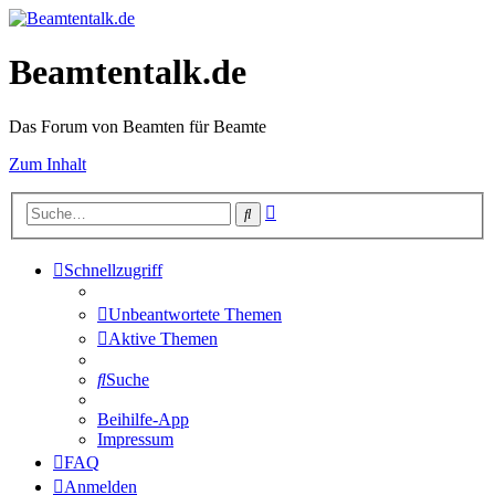
Beamtentalk.de
Das Forum von Beamten für Beamte
Zum Inhalt
Erweiterte
Suche
Suche
Schnellzugriff
Unbeantwortete Themen
Aktive Themen
Suche
Beihilfe-App
Impressum
FAQ
Anmelden