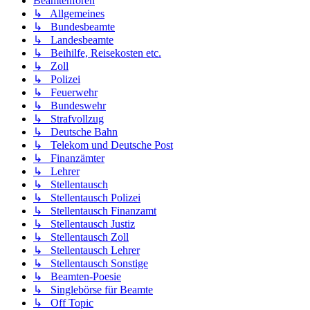
Beamtenforen
↳ Allgemeines
↳ Bundesbeamte
↳ Landesbeamte
↳ Beihilfe, Reisekosten etc.
↳ Zoll
↳ Polizei
↳ Feuerwehr
↳ Bundeswehr
↳ Strafvollzug
↳ Deutsche Bahn
↳ Telekom und Deutsche Post
↳ Finanzämter
↳ Lehrer
↳ Stellentausch
↳ Stellentausch Polizei
↳ Stellentausch Finanzamt
↳ Stellentausch Justiz
↳ Stellentausch Zoll
↳ Stellentausch Lehrer
↳ Stellentausch Sonstige
↳ Beamten-Poesie
↳ Singlebörse für Beamte
↳ Off Topic