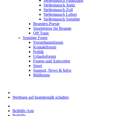
Stellentausch Finanzamt
Stellentausch Justiz
Stellentausch Zoll
Stellentausch Lehrer
Stellentausch Sonstige
Beamten-Poesie
Singlebörse für Beamte
Off Topic
Sonstige Foren
Vorstellungsforum
Kontaktforum
Politik
Urlaubsforum
Fragen und Antworten
Sport
Support, News & Infos
Mülltonne
Werbung auf beamtentalk schalten
Beihilfe-App
Beihilfe