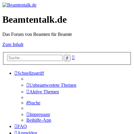
Beamtentalk.de
Das Forum von Beamten für Beamte
Zum Inhalt
Erweiterte
Suche
Suche
Schnellzugriff
Unbeantwortete Themen
Aktive Themen
Suche
Impressum
Beihilfe-App
FAQ
Anmelden