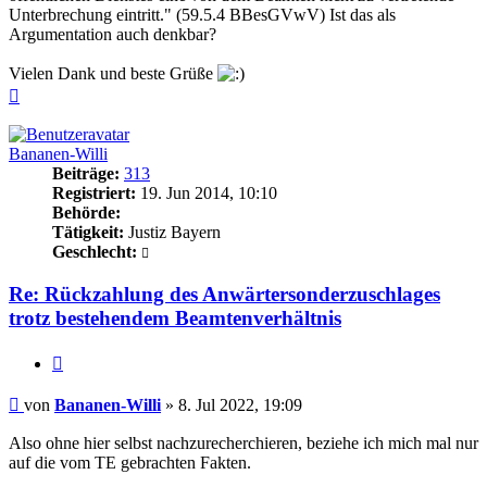
Unterbrechung eintritt." (59.5.4 BBesGVwV) Ist das als
Argumentation auch denkbar?
Vielen Dank und beste Grüße
Nach
oben
Bananen-Willi
Beiträge:
313
Registriert:
19. Jun 2014, 10:10
Behörde:
Tätigkeit:
Justiz Bayern
Geschlecht:
Re: Rückzahlung des Anwärtersonderzuschlages
trotz bestehendem Beamtenverhältnis
Zitieren
Beitrag
von
Bananen-Willi
»
8. Jul 2022, 19:09
Also ohne hier selbst nachzurecherchieren, beziehe ich mich mal nur
auf die vom TE gebrachten Fakten.