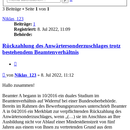
Suche
3 Beiträge • Seite
1
von
1
Niklas_123
Beiträge:
1
Registriert:
8. Jul 2022, 11:09
Behörde:
Rückzahlung des Anwärtersonderzuschlages trotz
bestehendem Beamtenverhältnis
Zitieren
Beitrag
von
Niklas_123
»
8. Jul 2022, 11:12
Hallo zusammen!
Beamter A begann in 10/2016 ein duales Studium im
Beamtenverhältnis auf Widerruf bei einer Bundesoberbehörde.
Bereits im Rahmen des Bewerbungsprozesses unterschrieb Beamter
A in 04/2016 ein Merkblatt zur verpflichtenden Rückzahlung des
Anwärtersonderzuschlages, wenn „(…) sie im Anschluss an Ihre
Ausbildung nicht vor Ablauf einer Mindestdienstzeit von fünf
Jahren aus einem von Ihnen zu vertretenden Grund aus dem