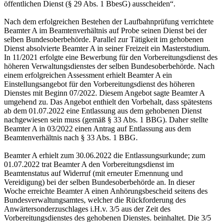
öffentlichen Dienst (§ 29 Abs. 1 BbesG) ausscheiden“.
Nach dem erfolgreichen Bestehen der Laufbahnprüfung verrichtete
Beamter A im Beamtenverhältnis auf Probe seinen Dienst bei der
selben Bundesoberbehörde. Parallel zur Tätigkeit im gehobenen
Dienst absolvierte Beamter A in seiner Freizeit ein Masterstudium.
In 11/2021 erfolgte eine Bewerbung für den Vorbereitungsdienst des
höheren Verwaltungsdienstes der selben Bundesoberbehörde. Nach
einem erfolgreichen Assessment erhielt Beamter A ein
Einstellungsangebot für den Vorbereitungsdienst des höheren
Dienstes mit Beginn 07/2022. Diesem Angebot sagte Beamter A
umgehend zu. Das Angebot enthielt den Vorbehalt, dass spätestens
ab dem 01.07.2022 eine Entlassung aus dem gehobenen Dienst
nachgewiesen sein muss (gemäß § 33 Abs. 1 BBG). Daher stellte
Beamter A in 03/2022 einen Antrag auf Entlassung aus dem
Beamtenverhältnis nach § 33 Abs. 1 BBG.
Beamter A erhielt zum 30.06.2022 die Entlassungsurkunde; zum
01.07.2022 trat Beamter A den Vorbereitungsdienst im
Beamtenstatus auf Widerruf (mit erneuter Ernennung und
Vereidigung) bei der selben Bundesoberbehörde an. In dieser
Woche erreichte Beamter A einen Anhörungsbescheid seitens des
Bundesverwaltungsamtes, welcher die Rückforderung des
Anwärtersonderzuschlages i.H.v. 3/5 aus der Zeit des
Vorbereitungsdienstes des gehobenen Dienstes. beinhaltet. Die 3/5