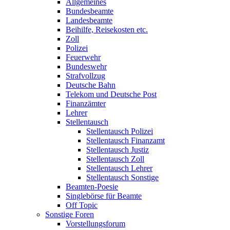
Allgemeines
Bundesbeamte
Landesbeamte
Beihilfe, Reisekosten etc.
Zoll
Polizei
Feuerwehr
Bundeswehr
Strafvollzug
Deutsche Bahn
Telekom und Deutsche Post
Finanzämter
Lehrer
Stellentausch
Stellentausch Polizei
Stellentausch Finanzamt
Stellentausch Justiz
Stellentausch Zoll
Stellentausch Lehrer
Stellentausch Sonstige
Beamten-Poesie
Singlebörse für Beamte
Off Topic
Sonstige Foren
Vorstellungsforum