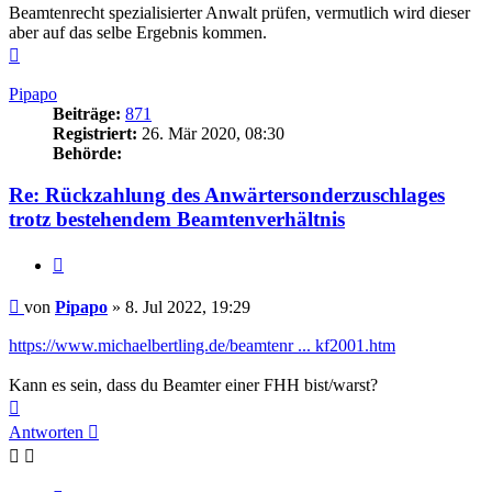
Beamtenrecht spezialisierter Anwalt prüfen, vermutlich wird dieser
aber auf das selbe Ergebnis kommen.
Nach
oben
Pipapo
Beiträge:
871
Registriert:
26. Mär 2020, 08:30
Behörde:
Re: Rückzahlung des Anwärtersonderzuschlages
trotz bestehendem Beamtenverhältnis
Zitieren
Beitrag
von
Pipapo
»
8. Jul 2022, 19:29
https://www.michaelbertling.de/beamtenr ... kf2001.htm
Kann es sein, dass du Beamter einer FHH bist/warst?
Nach
oben
Antworten