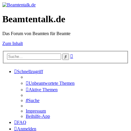
Beamtentalk.de
Das Forum von Beamten für Beamte
Zum Inhalt
Erweiterte
Suche
Suche
Schnellzugriff
Unbeantwortete Themen
Aktive Themen
Suche
Impressum
Beihilfe-App
FAQ
Anmelden