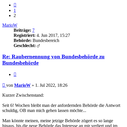
Vorherige
1
2
MarioW
Beiträge:
7
Registriert:
4. Jun 2017, 15:27
Behörde:
Bundesbereich
Geschlecht:
Re: Raubernennung von Bundesbehörde zu
Bundesbehörde
Zitieren
Beitrag
von
MarioW
»
1. Jul 2022, 18:26
Kurzer Zwischenstand:
Seit 6! Wochen bleibt man der anfordernden Behörde die Antwort
schuldig, OB man mich gehen lassen möchte...
Man könnte meinen, meine jetzige Behörde zögert es so lange
hinaus, bis die neue Behörde das Interesse an mir verliert und im