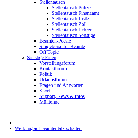
Stellentausch
Stellentausch Polizei
Stellentausch Finanzamt
Stellentausch Justiz
Stellentausch Zoll
Stellentausch Lehrer
Stellentausch Sonstige
Beamten-Poesie
Singlebörse für Beamte
Off Topic
Sonstige Foren
Vorstellungsforum
Kontaktforum
Politik
Urlaubsforum
Fragen und Antworten
Sport
Support, News & Infos
Mülltonne
Werbung auf beamtentalk schalten