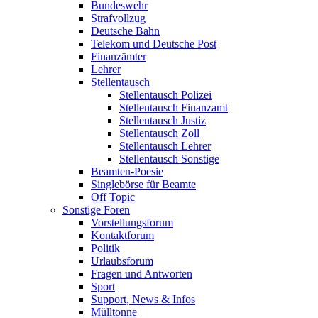
Bundeswehr
Strafvollzug
Deutsche Bahn
Telekom und Deutsche Post
Finanzämter
Lehrer
Stellentausch
Stellentausch Polizei
Stellentausch Finanzamt
Stellentausch Justiz
Stellentausch Zoll
Stellentausch Lehrer
Stellentausch Sonstige
Beamten-Poesie
Singlebörse für Beamte
Off Topic
Sonstige Foren
Vorstellungsforum
Kontaktforum
Politik
Urlaubsforum
Fragen und Antworten
Sport
Support, News & Infos
Mülltonne