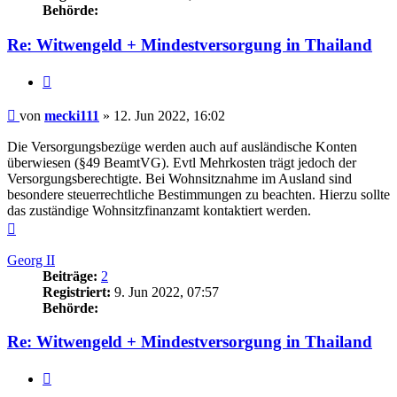
Behörde:
Re: Witwengeld + Mindestversorgung in Thailand
Zitieren
Beitrag
von
mecki111
»
12. Jun 2022, 16:02
Die Versorgungsbezüge werden auch auf ausländische Konten
überwiesen (§49 BeamtVG). Evtl Mehrkosten trägt jedoch der
Versorgungsberechtigte. Bei Wohnsitznahme im Ausland sind
besondere steuerrechtliche Bestimmungen zu beachten. Hierzu sollte
das zuständige Wohnsitzfinanzamt kontaktiert werden.
Nach
oben
Georg II
Beiträge:
2
Registriert:
9. Jun 2022, 07:57
Behörde:
Re: Witwengeld + Mindestversorgung in Thailand
Zitieren