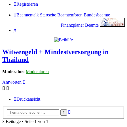
Registrieren
Beamtentalk
Startseite
Beamtenforen
Bundesbeamte
Finanzplaner Beamte
Suche
Witwengeld + Mindestversorgung in
Thailand
Moderator:
Moderatoren
Antworten
Druckansicht
Erweiterte
Suche
Suche
3 Beiträge • Seite
1
von
1