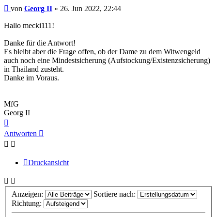
Beitrag
von
Georg II
»
26. Jun 2022, 22:44
Hallo mecki111!
Danke für die Antwort!
Es bleibt aber die Frage offen, ob der Dame zu dem Witwengeld
auch noch eine Mindestsicherung (Aufstockung/Existenzsicherung)
in Thailand zusteht.
Danke im Voraus.
MfG
Georg II
Nach
oben
Antworten
Druckansicht
Anzeigen:
Sortiere nach:
Richtung: