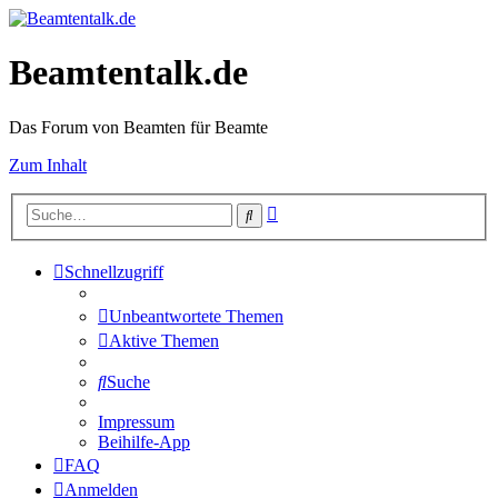
Beamtentalk.de
Das Forum von Beamten für Beamte
Zum Inhalt
Erweiterte
Suche
Suche
Schnellzugriff
Unbeantwortete Themen
Aktive Themen
Suche
Impressum
Beihilfe-App
FAQ
Anmelden