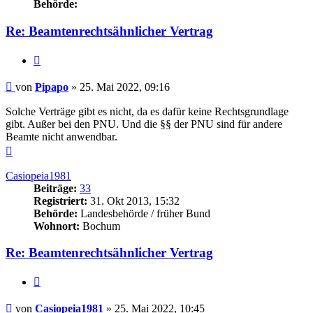
Behörde:
Re: Beamtenrechtsähnlicher Vertrag
Zitieren
Beitrag
von
Pipapo
»
25. Mai 2022, 09:16
Solche Verträge gibt es nicht, da es dafür keine Rechtsgrundlage
gibt. Außer bei den PNU. Und die §§ der PNU sind für andere
Beamte nicht anwendbar.
Nach
oben
Casiopeia1981
Beiträge:
33
Registriert:
31. Okt 2013, 15:32
Behörde:
Landesbehörde / früher Bund
Wohnort:
Bochum
Re: Beamtenrechtsähnlicher Vertrag
Zitieren
Beitrag
von
Casiopeia1981
»
25. Mai 2022, 10:45