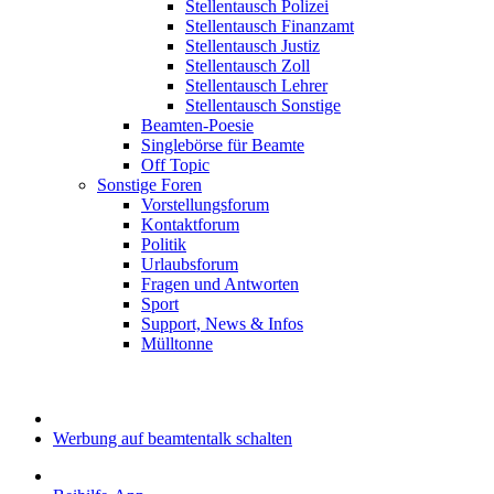
Stellentausch Polizei
Stellentausch Finanzamt
Stellentausch Justiz
Stellentausch Zoll
Stellentausch Lehrer
Stellentausch Sonstige
Beamten-Poesie
Singlebörse für Beamte
Off Topic
Sonstige Foren
Vorstellungsforum
Kontaktforum
Politik
Urlaubsforum
Fragen und Antworten
Sport
Support, News & Infos
Mülltonne
Werbung auf beamtentalk schalten