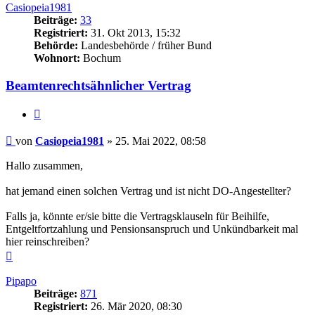
Casiopeia1981
Beiträge:
33
Registriert:
31. Okt 2013, 15:32
Behörde:
Landesbehörde / früher Bund
Wohnort:
Bochum
Beamtenrechtsähnlicher Vertrag
Zitieren
Beitrag
von
Casiopeia1981
»
25. Mai 2022, 08:58
Hallo zusammen,
hat jemand einen solchen Vertrag und ist nicht DO-Angestellter?
Falls ja, könnte er/sie bitte die Vertragsklauseln für Beihilfe,
Entgeltfortzahlung und Pensionsanspruch und Unkündbarkeit mal
hier reinschreiben?
Nach
oben
Pipapo
Beiträge:
871
Registriert:
26. Mär 2020, 08:30