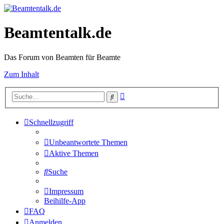
Beamtentalk.de
Das Forum von Beamten für Beamte
Zum Inhalt
Erweiterte
Suche
Suche
Schnellzugriff
Unbeantwortete Themen
Aktive Themen
Suche
Impressum
Beihilfe-App
FAQ
Anmelden