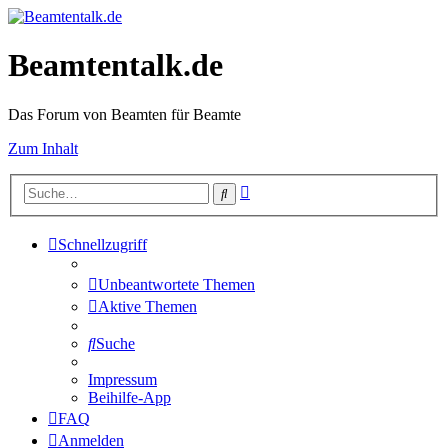
Beamtentalk.de
Das Forum von Beamten für Beamte
Zum Inhalt
Erweiterte
Suche
Suche
Schnellzugriff
Unbeantwortete Themen
Aktive Themen
Suche
Impressum
Beihilfe-App
FAQ
Anmelden