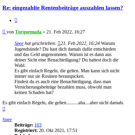
Re: eingezahlte Rentenbeiträge auszahlen lassen?
Zitieren
Beitrag
von
Torquemada
»
21. Feb 2022, 16:27
Spee
hat geschrieben:
21. Feb 2022, 16:24
Warum
Jugendsünde? Du hast dich damals dafür entschieden
und das Geld angenommen. Warum ist es dann aus
deiner Sicht eine Benachteiligung? Du hattest doch die
Wahl.
Es gibt einfach Regeln, die gelten. Man kann sich nicht
immer nur sie Rosinen herauspicken.
Findest du es auch eine Benachteiligung, dass man
Versicherungsbeiträge bezahlen muss, obwohl man
keinen Schaden hat?
Es gibt einfach Regeln, die gelten..........aha....aber nicht damals.
Nach
oben
Spee
Beiträge:
103
Registriert:
20. Okt 2021, 17:51