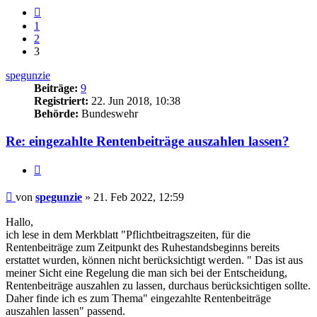
Vorherige
1
2
3
spegunzie
Beiträge:
9
Registriert:
22. Jun 2018, 10:38
Behörde:
Bundeswehr
Re: eingezahlte Rentenbeiträge auszahlen lassen?
Zitieren
Beitrag
von
spegunzie
»
21. Feb 2022, 12:59
Hallo,
ich lese in dem Merkblatt "Pflichtbeitragszeiten, für die
Rentenbeiträge zum Zeitpunkt des Ruhestandsbeginns bereits
erstattet wurden, können nicht berücksichtigt werden. " Das ist aus
meiner Sicht eine Regelung die man sich bei der Entscheidung,
Rentenbeiträge auszahlen zu lassen, durchaus berücksichtigen sollte.
Daher finde ich es zum Thema" eingezahlte Rentenbeiträge
auszahlen lassen" passend.