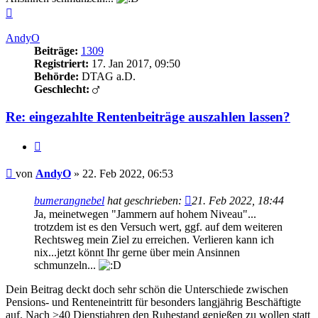
Nach
oben
AndyO
Beiträge:
1309
Registriert:
17. Jan 2017, 09:50
Behörde:
DTAG a.D.
Geschlecht:
Re: eingezahlte Rentenbeiträge auszahlen lassen?
Zitieren
Beitrag
von
AndyO
»
22. Feb 2022, 06:53
bumerangnebel
hat geschrieben:
21. Feb 2022, 18:44
Ja, meinetwegen "Jammern auf hohem Niveau"...
trotzdem ist es den Versuch wert, ggf. auf dem weiteren
Rechtsweg mein Ziel zu erreichen. Verlieren kann ich
nix...jetzt könnt Ihr gerne über mein Ansinnen
schmunzeln...
Dein Beitrag deckt doch sehr schön die Unterschiede zwischen
Pensions- und Renteneintritt für besonders langjährig Beschäftigte
auf. Nach >40 Dienstjahren den Ruhestand genießen zu wollen statt