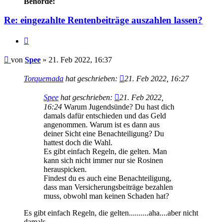
Behörde:
Re: eingezahlte Rentenbeiträge auszahlen lassen?
Zitieren
Beitrag
von
Spee
»
21. Feb 2022, 16:37
Torquemada
hat geschrieben:
21. Feb 2022, 16:27
Spee
hat geschrieben:
21. Feb 2022,
16:24
Warum Jugendsünde? Du hast dich
damals dafür entschieden und das Geld
angenommen. Warum ist es dann aus
deiner Sicht eine Benachteiligung? Du
hattest doch die Wahl.
Es gibt einfach Regeln, die gelten. Man
kann sich nicht immer nur sie Rosinen
herauspicken.
Findest du es auch eine Benachteiligung,
dass man Versicherungsbeiträge bezahlen
muss, obwohl man keinen Schaden hat?
Es gibt einfach Regeln, die gelten..........aha....aber nicht
damals.