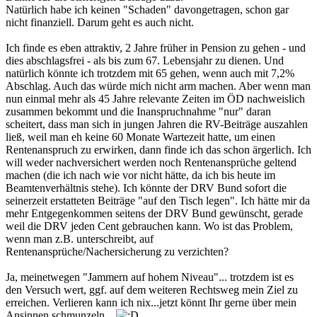
Natürlich habe ich keinen "Schaden" davongetragen, schon gar
nicht finanziell. Darum geht es auch nicht.
Ich finde es eben attraktiv, 2 Jahre früher in Pension zu gehen - und
dies abschlagsfrei - als bis zum 67. Lebensjahr zu dienen. Und
natürlich könnte ich trotzdem mit 65 gehen, wenn auch mit 7,2%
Abschlag. Auch das würde mich nicht arm machen. Aber wenn man
nun einmal mehr als 45 Jahre relevante Zeiten im ÖD nachweislich
zusammen bekommt und die Inanspruchnahme "nur" daran
scheitert, dass man sich in jungen Jahren die RV-Beiträge auszahlen
ließ, weil man eh keine 60 Monate Wartezeit hatte, um einen
Rentenanspruch zu erwirken, dann finde ich das schon ärgerlich. Ich
will weder nachversichert werden noch Rentenansprüche geltend
machen (die ich nach wie vor nicht hätte, da ich bis heute im
Beamtenverhältnis stehe). Ich könnte der DRV Bund sofort die
seinerzeit erstatteten Beiträge "auf den Tisch legen". Ich hätte mir da
mehr Entgegenkommen seitens der DRV Bund gewünscht, gerade
weil die DRV jeden Cent gebrauchen kann. Wo ist das Problem,
wenn man z.B. unterschreibt, auf
Rentenansprüche/Nachersicherung zu verzichten?
Ja, meinetwegen "Jammern auf hohem Niveau"... trotzdem ist es
den Versuch wert, ggf. auf dem weiteren Rechtsweg mein Ziel zu
erreichen. Verlieren kann ich nix...jetzt könnt Ihr gerne über mein
Ansinnen schmunzeln...