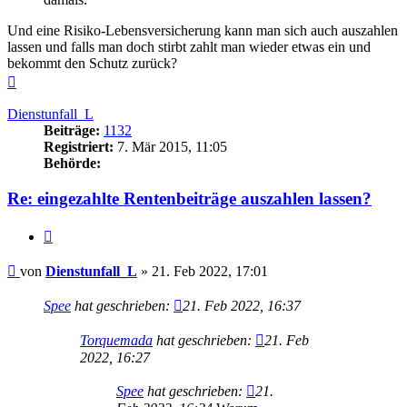
Und eine Risiko-Lebensversicherung kann man sich auch auszahlen
lassen und falls man doch stirbt zahlt man wieder etwas ein und
bekommt den Schutz zurück?
Nach
oben
Dienstunfall_L
Beiträge:
1132
Registriert:
7. Mär 2015, 11:05
Behörde:
Re: eingezahlte Rentenbeiträge auszahlen lassen?
Zitieren
Beitrag
von
Dienstunfall_L
»
21. Feb 2022, 17:01
Spee
hat geschrieben:
21. Feb 2022, 16:37
Torquemada
hat geschrieben:
21. Feb
2022, 16:27
Spee
hat geschrieben:
21.