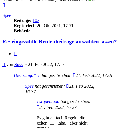
Nach
oben
Spee
Beiträge:
103
Registriert:
20. Okt 2021, 17:51
Behörde:
Re: eingezahlte Rentenbeiträge auszahlen lassen?
Zitieren
Beitrag
von
Spee
»
21. Feb 2022, 17:17
Dienstunfall_L
hat geschrieben:
21. Feb 2022, 17:01
Spee
hat geschrieben:
21. Feb 2022,
16:37
Torquemada
hat geschrieben:
21. Feb 2022, 16:27
Es gibt einfach Regeln, die
gelten..........aha....aber nicht