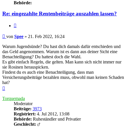
Behörde:
Re: eingezahlte Rentenbeiträge auszahlen lassen?
Zitieren
Beitrag
von
Spee
»
21. Feb 2022, 16:24
Warum Jugendsünde? Du hast dich damals dafür entschieden und
das Geld angenommen. Warum ist es dann aus deiner Sicht eine
Benachteiligung? Du hattest doch die Wahl.
Es gibt einfach Regeln, die gelten. Man kann sich nicht immer nur
sie Rosinen herauspicken.
Findest du es auch eine Benachteiligung, dass man
Versicherungsbeiträge bezahlen muss, obwohl man keinen Schaden
hat?
Nach
oben
Torquemada
Moderator
Beiträge:
3973
Registriert:
4. Jul 2012, 13:08
Behörde:
Ruheständler und Privatier
Geschlecht: