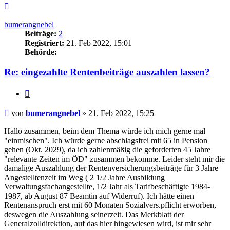
Nach
oben
bumerangnebel
Beiträge:
2
Registriert:
21. Feb 2022, 15:01
Behörde:
Re: eingezahlte Rentenbeiträge auszahlen lassen?
Zitieren
Beitrag
von
bumerangnebel
»
21. Feb 2022, 15:25
Hallo zusammen, beim dem Thema würde ich mich gerne mal
"einmischen". Ich würde gerne abschlagsfrei mit 65 in Pension
gehen (Okt. 2029), da ich zahlenmäßig die geforderten 45 Jahre
"relevante Zeiten im ÖD" zusammen bekomme. Leider steht mir die
damalige Auszahlung der Rentenversicherungsbeiträge für 3 Jahre
Angestelltenzeit im Weg ( 2 1/2 Jahre Ausbildung
Verwaltungsfachangestellte, 1/2 Jahr als Tarifbeschäftigte 1984-
1987, ab August 87 Beamtin auf Widerruf). Ich hätte einen
Rentenanspruch erst mit 60 Monaten Sozialvers.pflicht erworben,
deswegen die Auszahlung seinerzeit. Das Merkblatt der
Generalzolldirektion, auf das hier hingewiesen wird, ist mir sehr