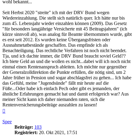
wohl bekannt...
Seit Herbst 2020 "streite" ich mit der DRV Bund wegen
Wiedereinzahlung. Die stellt sich natürlich quer. Ich hätte nur bis
zum 45. Lebensjahr wieder einzahlen können (2009). Das Gesetz
"für besonders langjährige Versicherte mit 45 Beitragsjahren" (ich
kürze sinnvoll ab), was analog für Beamte übernommen wurde, gibt
es erst seit 2012. Es wurden keine Übergangsfristen oder
Ausnahmetatbestände geschaffen. Das empfinde ich als
Benachteiligung. Das rechtliche Verfahren ist noch nicht beendet.
Tja, und ich dachte immer, die DRV Bund braucht soviel Geld??
Ich biete Geld an und die wollen es nicht...dabei will ich noch nicht
einmal einen Rentenanspruch ableiten. Ich möchte nur gegenüber
der Generalzolldirektion die Punkte erfüllen, die nötig sind, um 2
Jahre früher in Pension und sogar abschlagsfrei zu gehen... Ich habe
das Gefühl, meine "Jugendsünde" fällt mir heute auf die
Füße...Oder habe ich einfach Pech oder gibt es jemanden, der
ähnliche Erfahrungen gemacht hat und damit erfolgreich war? Aus
meiner Sicht kann ich daher niemanden raten, sich die
Rentenversicherungsbeiträge auszahlen zu lassen!
Nach
oben
Spee
Beiträge:
103
Registriert:
20. Okt 2021, 17:51