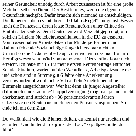
seiner Gesundheit unnötig durch Arbeit zuzusetzen ist für eine große
Mehrheit selbsterklärend. Der Rest lernt es, wenn die eigenen
Gesundheit nachgibt. Dafür braucht sich niemand zu entschuldigen.
Die Italiener haben es mit ihrer "100 Jahre-Regel" fair gelöst. Besser
noch die Franzosen, deren letzte Rentenreform unter Chirac das
Eintrittsalter senkte. Dem Deutschen wird Verzicht gepredigt, um
solchen Ländern Nettobeitragszahlungen in die EU zu ersparen.
Von massenhaften Arbeitsplätzen für Minderperformern und
dadurch fehlende Sozialbeiträge fange ich erst gar nicht an...
Um mit 65 die 45 Jahre überhaupt zu erreichen muss man früh im
Beruf gewesen sein. Wird vom gehobenen Dienst oftmals gar nicht
erreicht. Ich habe mit 15 1/2 meine ersten Rentenbeiträge entrichtet.
Schule, Studium, warten auf den Wehrdienst, Arbeitsplatzsuche etc.
und schon sind in Summe gut 6 Jahre ohne Anerkennung
verschwunden obwohl meine Vita auf ein Arbeitsleben ohne
Bummeln ausgerichtet war. Wer hat denn als junger Angestellter
dafür noch eine Garantie? Doppelversorgung mag man ja auch nicht
anerkennen und streicht ab >38 pensionsrelevanten Jahren
sukzessive den Rentenanspruch bei den Pensionsansprüchen. So
ende ich mit dem Zitat:
Du weißt nicht wie die Blumen duften, du kennst nur arbeiten und
schuften. Und hinter dir da grinst der Tod: "kaputtgeschuftet du
Idiot".
Nach