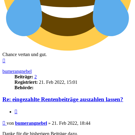
Chance vertan und gut.
Nach
oben
bumerangnebel
Beiträge:
2
Registriert:
21. Feb 2022, 15:01
Behörde:
Re: eingezahlte Rentenbeiträge auszahlen lassen?
Zitieren
Beitrag
von
bumerangnebel
»
21. Feb 2022, 18:44
Danke für die bisherigen Beiträge dazu.