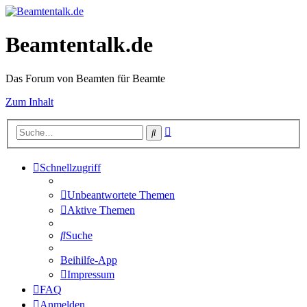
Beamtentalk.de
Das Forum von Beamten für Beamte
Zum Inhalt
Erweiterte
Suche
Suche
Schnellzugriff
Unbeantwortete Themen
Aktive Themen
Suche
Beihilfe-App
Impressum
FAQ
Anmelden