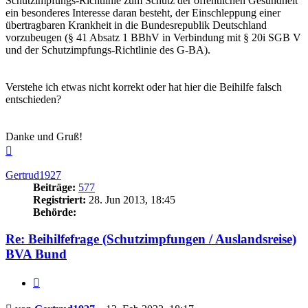
Schutzimpfungs-Richtlinie zum Schutz der öffentlichen Gesundheit
ein besonderes Interesse daran besteht, der Einschleppung einer
übertragbaren Krankheit in die Bundesrepublik Deutschland
vorzubeugen (§ 41 Absatz 1 BBhV in Verbindung mit § 20i SGB V
und der Schutzimpfungs-Richtlinie des G-BA).
Verstehe ich etwas nicht korrekt oder hat hier die Beihilfe falsch
entschieden?
Danke und Gruß!
Nach
oben
Gertrud1927
Beiträge:
577
Registriert:
28. Jun 2013, 18:45
Behörde:
Re: Beihilfefrage (Schutzimpfungen / Auslandsreise)
BVA Bund
Zitieren
Beitrag