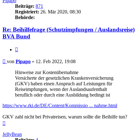
Pipapo
Beiträge:
871
Registriert:
26. Mär 2020, 08:30
Behörde:
Re: Beihilfefrage (Schutzimpfungen / Auslandsreise)
BVA Bund
Zitieren
Beitrag
von
Pipapo
»
12. Feb 2022, 19:08
Hinweise zur Kostenübernahme
Versicherte der gesetzlichen Krankenversicherung
(GKV) haben einen Anspruch auf Leistungen für
Reiseimpfungen, wenn der Auslandsaufenthalt
beruflich oder durch eine Ausbildung bedingt ist
https://www.rki.de/DE/Content/Kommissio ... nahme.html
GKV zahl nicht bei Privatreisen, warum sollte die Beihilfe tun?
Nach
oben
JellyBean
Beiträge:
4