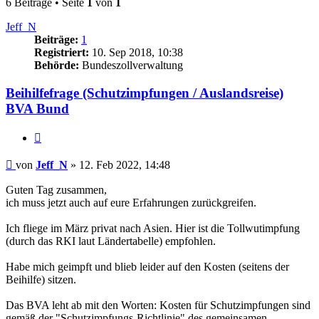
6 Beiträge • Seite
1
von
1
Jeff_N
Beiträge:
1
Registriert:
10. Sep 2018, 10:38
Behörde:
Bundeszollverwaltung
Beihilfefrage (Schutzimpfungen / Auslandsreise)
BVA Bund
Zitieren
Beitrag
von
Jeff_N
»
12. Feb 2022, 14:48
Guten Tag zusammen,
ich muss jetzt auch auf eure Erfahrungen zurückgreifen.
Ich fliege im März privat nach Asien. Hier ist die Tollwutimpfung
(durch das RKI laut Ländertabelle) empfohlen.
Habe mich geimpft und blieb leider auf den Kosten (seitens der
Beihilfe) sitzen.
Das BVA leht ab mit den Worten: Kosten für Schutzimpfungen sind
gemäß der "Schutzimpfungs-Richtlinie" des gemeinsamen