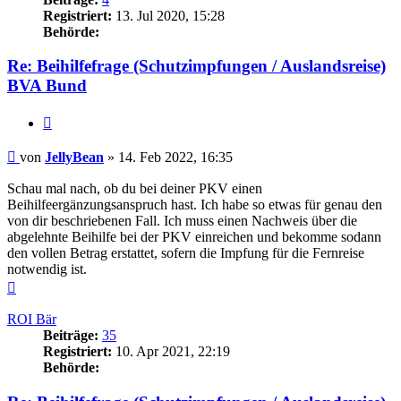
Registriert:
13. Jul 2020, 15:28
Behörde:
Re: Beihilfefrage (Schutzimpfungen / Auslandsreise)
BVA Bund
Zitieren
Beitrag
von
JellyBean
»
14. Feb 2022, 16:35
Schau mal nach, ob du bei deiner PKV einen
Beihilfeergänzungsanspruch hast. Ich habe so etwas für genau den
von dir beschriebenen Fall. Ich muss einen Nachweis über die
abgelehnte Beihilfe bei der PKV einreichen und bekomme sodann
den vollen Betrag erstattet, sofern die Impfung für die Fernreise
notwendig ist.
Nach
oben
ROI Bär
Beiträge:
35
Registriert:
10. Apr 2021, 22:19
Behörde: