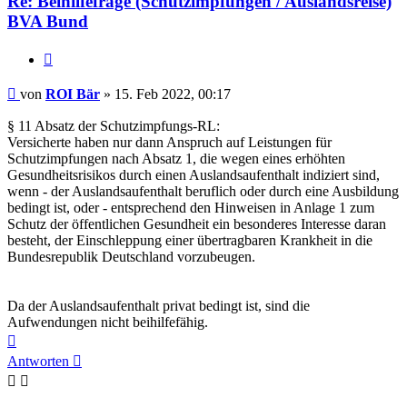
Re: Beihilfefrage (Schutzimpfungen / Auslandsreise)
BVA Bund
Zitieren
Beitrag
von
ROI Bär
»
15. Feb 2022, 00:17
§ 11 Absatz der Schutzimpfungs-RL:
Versicherte haben nur dann Anspruch auf Leistungen für
Schutzimpfungen nach Absatz 1, die wegen eines erhöhten
Gesundheitsrisikos durch einen Auslandsaufenthalt indiziert sind,
wenn - der Auslandsaufenthalt beruflich oder durch eine Ausbildung
bedingt ist, oder - entsprechend den Hinweisen in Anlage 1 zum
Schutz der öffentlichen Gesundheit ein besonderes Interesse daran
besteht, der Einschleppung einer übertragbaren Krankheit in die
Bundesrepublik Deutschland vorzubeugen.
Da der Auslandsaufenthalt privat bedingt ist, sind die
Aufwendungen nicht beihilfefähig.
Nach
oben
Antworten