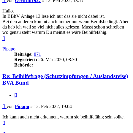
von
Gertrud1927
»
12. Feb 2022, 18:17
Hallo.
In BBhV Anlage 13 lese ich nur das sie nicht dabei ist.
Bei den anderen kommt auch immer nur wenn Berufsbedingt. Aber
da hab ich weil so viel nicht alles gelesen. Musst schon schreiben
wo genau steht warum Du meinst es wäre Beihilfefähig.
Nach
oben
Pipapo
Beiträge:
871
Registriert:
26. Mär 2020, 08:30
Behörde:
Re: Beihilfefrage (Schutzimpfungen / Auslandsreise)
BVA Bund
Zitieren
Beitrag
von
Pipapo
»
12. Feb 2022, 19:04
Ich kann auch nicht erkennen, warum sie beihilfefähig sein sollte.
Nach
oben