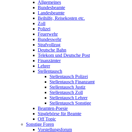
Allgemeines
Bundesbeamte
Landesbeamte
Beihilfe, Reisekosten etc.
Zoll
Polizei
Feuerwehr
Bundeswehr
Strafvollzug
Deutsche Bahn
Telekom und Deutsche Post
Finanzämter
Lehrer
Stellentausch
Stellentausch Polizei
Stellentausch Finanzamt
Stellentausch Justiz
Stellentausch Zoll
Stellentausch Lehrer
Stellentausch Sonstige
Beamten-Poesie
Singlebörse für Beamte
Off Topic
Sonstige Foren
Vorstellungsforum