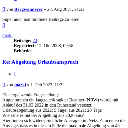
Beitrag
von
Bergwanderer
»
23. Aug 2021, 21:32
Super auch mal fundierte Beiträge zu lesen
Nach
oben
marki
Beiträge:
23
Registriert:
12. Okt 2008, 09:58
Behörde:
Re: Abgeltung Urlaubsanspruch
Zitieren
Beitrag
von
marki
»
1. Feb 2022, 11:22
Eine ergänzende Fragestellung:
Angenommen ein langzeiterkrankter Beamter (NRW) würde mit
Ablauf des 31.03.2022 in den Ruhestand versetzt.
Urlaubsabgeltung aus 2022: 5 Tage; aus 2021: 20 Tage
Wie sähe es mit der Abgeltung aus 2020 aus?
Hier finden sich widersprüchliche Aussagen im Netz. Zum einen die
Aussage, dass es in diesem Falle die maximale Abgeltung von 45