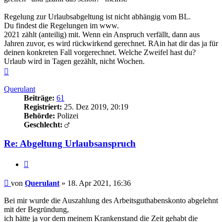
Regelung zur Urlaubsabgeltung ist nicht abhängig vom BL.
Du findest die Regelungen im www.
2021 zählt (anteilig) mit. Wenn ein Anspruch verfällt, dann aus
Jahren zuvor, es wird rückwirkend gerechnet. RAin hat dir das ja für
deinen konkreten Fall vorgerechnet. Welche Zweifel hast du?
Urlaub wird in Tagen gezählt, nicht Wochen.
Nach
oben
Querulant
Beiträge:
61
Registriert:
25. Dez 2019, 20:19
Behörde:
Polizei
Geschlecht:
Re: Abgeltung Urlaubsanspruch
Zitieren
Beitrag
von
Querulant
»
18. Apr 2021, 16:36
Bei mir wurde die Auszahlung des Arbeitsguthabenskonto abgelehnt
mit der Begründung,
ich hätte ja vor dem meinem Krankenstand die Zeit gehabt die