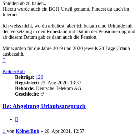
Stunden ab zu bauen..
Hierzu wurde auch ein BGH Urteil genannt. Findest du auch im
Internet.
Ich weiss nicht, wo du arbeitest, aber ich bekam eine Urkunde mit
der Versetzung in den Ruhestand mit Datum der Pensionierung und
ab diesem Datum gab es dann auch die Pension.
Mir wurden für die Jahre 2019 und 2020 jeweils 20 Tage Urlaub
ausbezahlt.
Nach
oben
KölnerBub
Beiträge:
126
Registriert:
25. Aug 2020, 13:37
Behörde:
Deutsche Telekom AG
Geschlecht:
Re: Abgeltung Urlaubsanspruch
Zitieren
Beitrag
von
KölnerBub
»
20. Apr 2021, 12:57