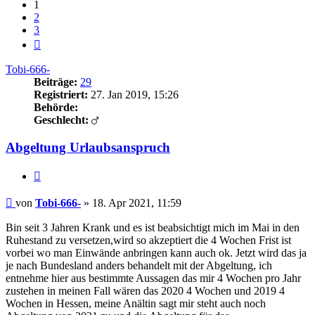
1
2
3
Nächste
Tobi-666-
Beiträge:
29
Registriert:
27. Jan 2019, 15:26
Behörde:
Geschlecht:
Abgeltung Urlaubsanspruch
Zitieren
Beitrag
von
Tobi-666-
»
18. Apr 2021, 11:59
Bin seit 3 Jahren Krank und es ist beabsichtigt mich im Mai in den
Ruhestand zu versetzen,wird so akzeptiert die 4 Wochen Frist ist
vorbei wo man Einwände anbringen kann auch ok. Jetzt wird das ja
je nach Bundesland anders behandelt mit der Abgeltung, ich
entnehme hier aus bestimmte Aussagen das mir 4 Wochen pro Jahr
zustehen in meinen Fall wären das 2020 4 Wochen und 2019 4
Wochen in Hessen, meine Anältin sagt mir steht auch noch