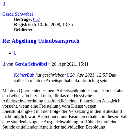
Nach
oben
Gerda Schwäbel
Beiträge:
657
Registriert:
10. Jul 2008, 13:35
Behörde:
Re: Abgeltung Urlaubsanspruch
Zitieren
Beitrag
von
Gerda Schwäbel
»
20. Apr 2021, 15:11
KölnerBub
hat geschrieben:
20. Apr 2021, 12:57
Das
sollte so mit dem Arbeitsguthabenkonto richtig sein.
Mit dem Querulanten seinem Arbeitszeitkonto schon, Tobi hat aber
ein Lebensarbeitszeitkonto, für das die Hessische
Arbeitszeitverordnung ausdrücklich einen finanziellen Ausgleich
vorsieht, wenn eine Freistellung vom Dienst wegen
Dienstunfähigkeit mit der Folge der Versetzung in den Ruhestand
nicht möglich war. Beamtinnen und Beamten erhalten in diesem Fall
eine stundenbezogene Ausgleichszahlung in Höhe des auf eine
Stunde entfallenden Anteils der individuellen Besoldung.