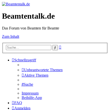
Beamtentalk.de
Das Forum von Beamten für Beamte
Zum Inhalt
Erweiterte
Suche
Suche
Schnellzugriff
Unbeantwortete Themen
Aktive Themen
Suche
Impressum
Beihilfe-App
FAQ
Anmelden