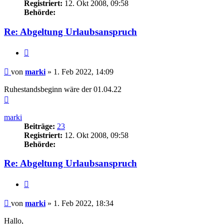
Registriert:
12. Okt 2008, 09:58
Behörde:
Re: Abgeltung Urlaubsanspruch
Zitieren
Beitrag
von
marki
»
1. Feb 2022, 14:09
Ruhestandsbeginn wäre der 01.04.22
Nach
oben
marki
Beiträge:
23
Registriert:
12. Okt 2008, 09:58
Behörde:
Re: Abgeltung Urlaubsanspruch
Zitieren
Beitrag
von
marki
»
1. Feb 2022, 18:34
Hallo,