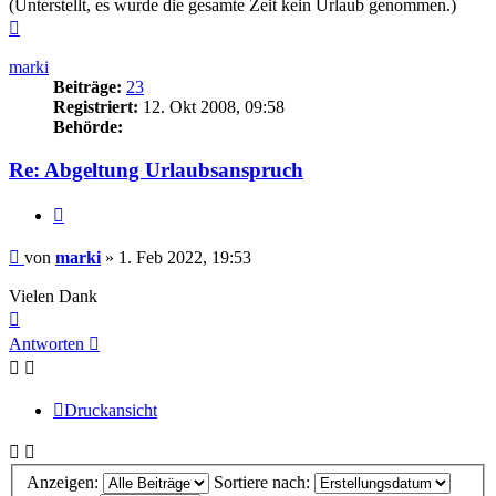
(Unterstellt, es wurde die gesamte Zeit kein Urlaub genommen.)
Nach
oben
marki
Beiträge:
23
Registriert:
12. Okt 2008, 09:58
Behörde:
Re: Abgeltung Urlaubsanspruch
Zitieren
Beitrag
von
marki
»
1. Feb 2022, 19:53
Vielen Dank
Nach
oben
Antworten
Druckansicht
Anzeigen:
Sortiere nach: