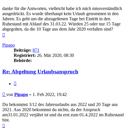
danke für die Antworten, vielleicht habe ich mich missverständlich
ausgedrückt. Es wurde überhaupt kein Urlaub genommen in den
Jahren. Es geht um die abzugeltenen Tage bei Eintritt in den
Ruhestand mit Ablauf des 31.03.22. Würden 25 oder nur 15 Tage
abgegolten, da die 10 Tage aus dem Jahr 2020 verfallen sind?
Nach
oben
Pipapo
Beiträge:
871
Registriert:
26. Mär 2020, 08:30
Behörde:
Re: Abgeltung Urlaubsanspruch
Zitieren
Beitrag
von
Pipapo
»
1. Feb 2022, 19:42
Du bekommst 3/12 des Jahresurlaubs aus 2022 und 20 Tage aus
2021. Aus 2020 bekommst du nichts, da der Anspruch
am31.01.2022 verjährt ist und du erst zum 01.4.2022 im Ruhestand
bist.
Nach