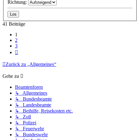
Richtung:
41 Beiträge
1
2
3
Nächste
Zurück zu „Allgemeines“
Gehe zu
Beamtenforen
↳ Allgemeines
↳ Bundesbeamte
↳ Landesbeamte
↳ Beihilfe, Reisekosten etc.
↳ Zoll
↳ Polizei
↳ Feuerwehr
↳ Bundeswehr