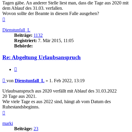
Tagen gäbe. An anderer Stelle liest man, dass die Tage aus 2020 mit
dem Ablauf des 31.03. verfallen.
Wovon sollte der Beamte in diesem Falle ausgehen?
Nach
oben
Dienstunfall_L
Beiträge:
1132
Registriert:
7. Mär 2015, 11:05
Behörde:
Re: Abgeltung Urlaubsanspruch
Zitieren
Beitrag
von
Dienstunfall_L
»
1. Feb 2022, 13:19
Urlaubsanspruch aus 2020 verfällt mit Ablauf des 31.03.2022
20 Tage aus 2021.
Wie viele Tage es aus 2022 sind, hängt ab vom Datum des
Ruhestandsbeginns.
Nach
oben
marki
Beiträge:
23