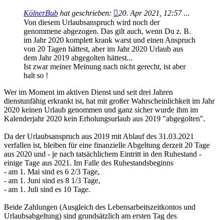
KölnerBub
hat geschrieben:
20. Apr 2021, 12:57
...
Von diesem Urlaubsanspruch wird noch der
genommene abgezogen. Das gilt auch, wenn Du z. B.
im Jahr 2020 komplett krank warst und einen Anspruch
von 20 Tagen hättest, aber im Jahr 2020 Urlaub aus
dem Jahr 2019 abgegolten hättest...
Ist zwar meiner Meinung nach nicht gerecht, ist aber
halt so !
Wer im Moment im aktiven Dienst und seit drei Jahren
dienstunfähig erkrankt ist, hat mit großer Wahrscheinlichkeit im Jahr
2020 keinen Urlaub genommen und ganz sicher wurde ihm im
Kalenderjahr 2020 kein Erholungsurlaub aus 2019 "abgegolten".
Da der Urlaubsanspruch aus 2019 mit Ablauf des 31.03.2021
verfallen ist, bleiben für eine finanzielle Abgeltung derzeit 20 Tage
aus 2020 und - je nach tatsächlichem Eintritt in den Ruhestand -
einige Tage aus 2021. Im Falle des Ruhestandsbeginns
- am 1. Mai sind es 6 2/3 Tage,
- am 1. Juni sind es 8 1/3 Tage,
- am 1. Juli sind es 10 Tage.
Beide Zahlungen (Ausgleich des Lebensarbeitszeitkontos und
Urlaubsabgeltung) sind grundsätzlich am ersten Tag des