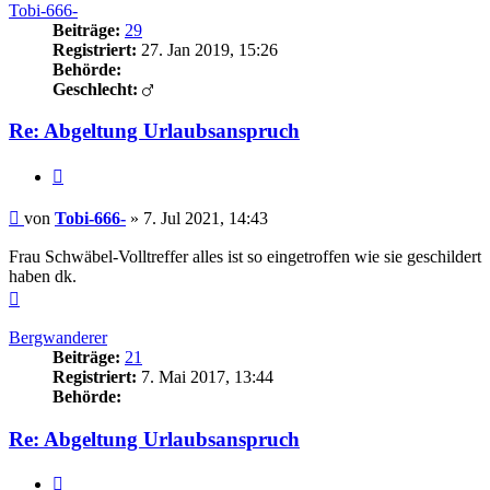
Tobi-666-
Beiträge:
29
Registriert:
27. Jan 2019, 15:26
Behörde:
Geschlecht:
Re: Abgeltung Urlaubsanspruch
Zitieren
Beitrag
von
Tobi-666-
»
7. Jul 2021, 14:43
Frau Schwäbel-Volltreffer alles ist so eingetroffen wie sie geschildert
haben dk.
Nach
oben
Bergwanderer
Beiträge:
21
Registriert:
7. Mai 2017, 13:44
Behörde:
Re: Abgeltung Urlaubsanspruch
Zitieren