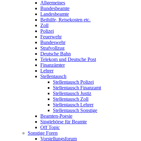
Allgemeines
Bundesbeamte
Landesbeamte
Beihilfe, Reisekosten etc.
Zoll
Polizei
Feuerwehr
Bundeswehr
Strafvollzug
Deutsche Bahn
Telekom und Deutsche Post
Finanzämter
Lehrer
Stellentausch
Stellentausch Polizei
Stellentausch Finanzamt
Stellentausch Justiz
Stellentausch Zoll
Stellentausch Lehrer
Stellentausch Sonstige
Beamten-Poesie
Singlebörse für Beamte
Off Topic
Sonstige Foren
Vorstellungsforum