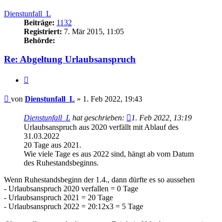
oben
Dienstunfall_L
Beiträge:
1132
Registriert:
7. Mär 2015, 11:05
Behörde:
Re: Abgeltung Urlaubsanspruch
Zitieren
Beitrag
von
Dienstunfall_L
»
1. Feb 2022, 19:43
Dienstunfall_L
hat geschrieben:
1. Feb 2022, 13:19
Urlaubsanspruch aus 2020 verfällt mit Ablauf des
31.03.2022
20 Tage aus 2021.
Wie viele Tage es aus 2022 sind, hängt ab vom Datum
des Ruhestandsbeginns.
Wenn Ruhestandsbeginn der 1.4., dann dürfte es so aussehen
- Urlaubsanspruch 2020 verfallen = 0 Tage
- Urlaubsanspruch 2021 = 20 Tage
- Urlaubsanspruch 2022 = 20:12x3 = 5 Tage