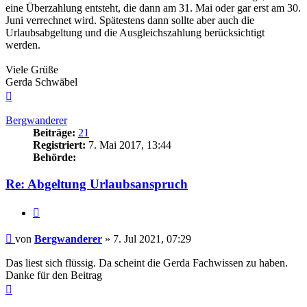
eine Überzahlung entsteht, die dann am 31. Mai oder gar erst am 30.
Juni verrechnet wird. Spätestens dann sollte aber auch die
Urlaubsabgeltung und die Ausgleichszahlung berücksichtigt
werden.
Viele Grüße
Gerda Schwäbel
Nach
oben
Bergwanderer
Beiträge:
21
Registriert:
7. Mai 2017, 13:44
Behörde:
Re: Abgeltung Urlaubsanspruch
Zitieren
Beitrag
von
Bergwanderer
»
7. Jul 2021, 07:29
Das liest sich flüssig. Da scheint die Gerda Fachwissen zu haben.
Danke für den Beitrag
Nach
oben