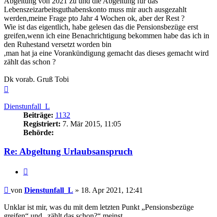
Abgeltung von 2021 zu und die Abgeltung für das
Lebenszeizarbeitsguthabenskonto muss mir auch ausgezahlt
werden,meine Frage pto Jahr 4 Wochen ok, aber der Rest ?
Wie ist das eigentlich, habe gelesen das die Pensionsbezüge erst
greifen,wenn ich eine Benachrichtigung bekommen habe das ich in
den Ruhestand versetzt worden bin
,man hat ja eine Vorankündigung gemacht das dieses gemacht wird
zählt das schon ?
Dk vorab. Gruß Tobi
Nach
oben
Dienstunfall_L
Beiträge:
1132
Registriert:
7. Mär 2015, 11:05
Behörde:
Re: Abgeltung Urlaubsanspruch
Zitieren
Beitrag
von
Dienstunfall_L
»
18. Apr 2021, 12:41
Unklar ist mir, was du mit dem letzten Punkt „Pensionsbezüge
greifen“ und „zählt das schon?“ meinst.