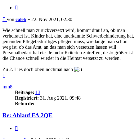
Zitieren
Beitrag
von
caleb
»
22. Nov 2021, 02:30
Wie schnell man zurückversetzt wird, kommt drauf an, ob man
verheiratet ist, Kinder hat, eine anerkannte Schwerbehinderung hat,
jemanden Pflegebedürftiges pflegen muss, wie lange man schon
weg ist, ob das Amt, an das man sich versetzen lassen will
Personalbedarf hat etc. Je mehr Kriterien zutreffen, desto größer ist
die Chance schnell wieder in die Heimat versetzt zu werden.
Zu 2. Lies doch oben nochmal nach
Nach
oben
mm8
Beiträge:
13
Registriert:
31. Aug 2021, 09:48
Behörde:
Re: Ablauf FA 2QE
Zitieren
Beitrag