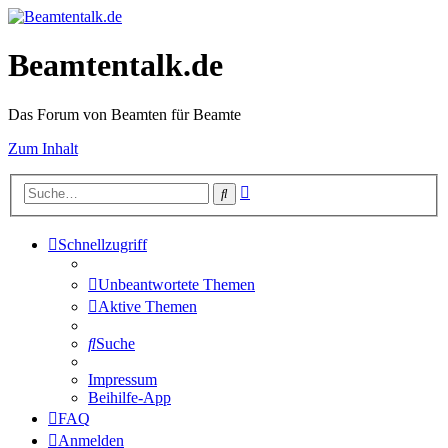
Beamtentalk.de
Das Forum von Beamten für Beamte
Zum Inhalt
Erweiterte
Suche
Suche
Schnellzugriff
Unbeantwortete Themen
Aktive Themen
Suche
Impressum
Beihilfe-App
FAQ
Anmelden