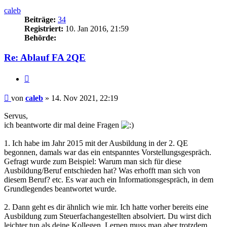
caleb
Beiträge:
34
Registriert:
10. Jan 2016, 21:59
Behörde:
Re: Ablauf FA 2QE
Zitieren
Beitrag
von
caleb
»
14. Nov 2021, 22:19
Servus,
ich beantworte dir mal deine Fragen
1. Ich habe im Jahr 2015 mit der Ausbildung in der 2. QE
begonnen, damals war das ein entspanntes Vorstellungsgespräch.
Gefragt wurde zum Beispiel: Warum man sich für diese
Ausbildung/Beruf entschieden hat? Was erhofft man sich von
diesem Beruf? etc. Es war auch ein Informationsgespräch, in dem
Grundlegendes beantwortet wurde.
2. Dann geht es dir ähnlich wie mir. Ich hatte vorher bereits eine
Ausbildung zum Steuerfachangestellten absolviert. Du wirst dich
leichter tun als deine Kollegen. Lernen muss man aber trotzdem