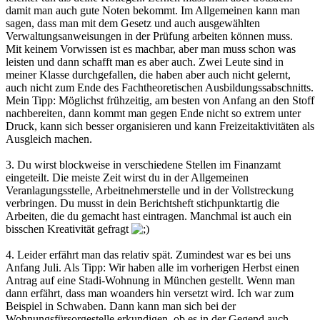
damit man auch gute Noten bekommt. Im Allgemeinen kann man
sagen, dass man mit dem Gesetz und auch ausgewählten
Verwaltungsanweisungen in der Prüfung arbeiten können muss.
Mit keinem Vorwissen ist es machbar, aber man muss schon was
leisten und dann schafft man es aber auch. Zwei Leute sind in
meiner Klasse durchgefallen, die haben aber auch nicht gelernt,
auch nicht zum Ende des Fachtheoretischen Ausbildungssabschnitts.
Mein Tipp: Möglichst frühzeitig, am besten von Anfang an den Stoff
nachbereiten, dann kommt man gegen Ende nicht so extrem unter
Druck, kann sich besser organisieren und kann Freizeitaktivitäten als
Ausgleich machen.
3. Du wirst blockweise in verschiedene Stellen im Finanzamt
eingeteilt. Die meiste Zeit wirst du in der Allgemeinen
Veranlagungsstelle, Arbeitnehmerstelle und in der Vollstreckung
verbringen. Du musst in dein Berichtsheft stichpunktartig die
Arbeiten, die du gemacht hast eintragen. Manchmal ist auch ein
bisschen Kreativität gefragt
4. Leider erfährt man das relativ spät. Zumindest war es bei uns
Anfang Juli. Als Tipp: Wir haben alle im vorherigen Herbst einen
Antrag auf eine Stadi-Wohnung in München gestellt. Wenn man
dann erfährt, dass man woanders hin versetzt wird. Ich war zum
Beispiel in Schwaben. Dann kann man sich bei der
Wohnungsfürsorgestelle erkundigen, ob es in der Gegend auch