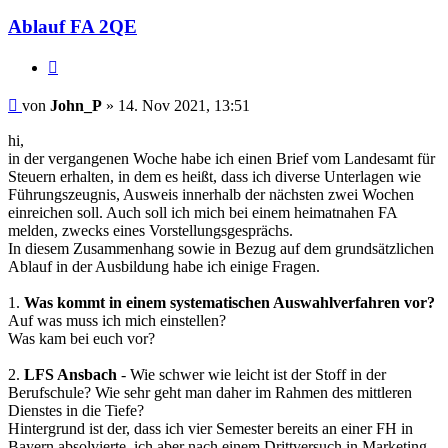
Ablauf FA 2QE
Zitieren
Beitrag
von
John_P
»
14. Nov 2021, 13:51
hi,
in der vergangenen Woche habe ich einen Brief vom Landesamt für
Steuern erhalten, in dem es heißt, dass ich diverse Unterlagen wie
Führungszeugnis, Ausweis innerhalb der nächsten zwei Wochen
einreichen soll. Auch soll ich mich bei einem heimatnahen FA
melden, zwecks eines Vorstellungsgesprächs.
In diesem Zusammenhang sowie in Bezug auf dem grundsätzlichen
Ablauf in der Ausbildung habe ich einige Fragen.
1.
Was kommt in einem systematischen Auswahlverfahren vor?
Auf was muss ich mich einstellen?
Was kam bei euch vor?
2.
LFS Ansbach
- Wie schwer wie leicht ist der Stoff in der
Berufschule? Wie sehr geht man daher im Rahmen des mittleren
Dienstes in die Tiefe?
Hintergrund ist der, dass ich vier Semester bereits an einer FH in
Bayern absolvierte, ich aber nach einem Drittversuch in Marketing