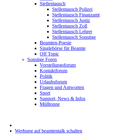
Stellentausch
Stellentausch Polizei
Stellentausch Finanzamt
Stellentausch Justiz
Stellentausch Zoll
Stellentausch Lehrer
Stellentausch Sonstige
Beamten-Poesie
Singlebörse für Beamte
Off Topic
Sonstige Foren
Vorstellungsforum
Kontaktforum
Politik
Urlaubsforum
Fragen und Antworten
Sport
Support, News & Infos
Mülltonne
Werbung auf beamtentalk schalten