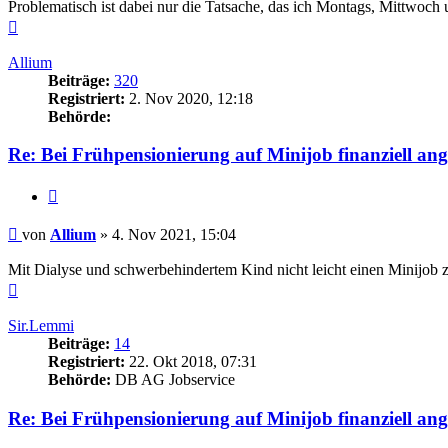
Problematisch ist dabei nur die Tatsache, das ich Montags, Mittwoch
Nach
oben
Allium
Beiträge:
320
Registriert:
2. Nov 2020, 12:18
Behörde:
Re: Bei Frühpensionierung auf Minijob finanziell an
Zitieren
Beitrag
von
Allium
»
4. Nov 2021, 15:04
Mit Dialyse und schwerbehindertem Kind nicht leicht einen Minijob z
Nach
oben
Sir.Lemmi
Beiträge:
14
Registriert:
22. Okt 2018, 07:31
Behörde:
DB AG Jobservice
Re: Bei Frühpensionierung auf Minijob finanziell an