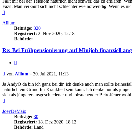
Fällt mir bei der Telekom natürlich nicht schwer, das zu erklären. Wenn
Fazit: Man verkäuft sich nicht schlechter wie notwendig. Wenn es nic
Nach
oben
Allium
Beiträge:
320
Registriert:
2. Nov 2020, 12:18
Behörde:
Re: Bei Frühpensionierung auf Minijob finanziell an
Zitieren
Beitrag
von
Allium
»
30. Jul 2021, 11:13
Ja AndyO da bin ich ganz bei dir, ich denke auch man sollte keinesf
natürlich ein Grund für Krankheit sein kann. Ich denke nur als jung
sich als jüngerer ausgeschiedener und jobsuchender Betroffener woh
Nach
oben
JoeyDeMaio
Beiträge:
30
Registriert:
18. Dez 2020, 18:12
Behörde:
Land