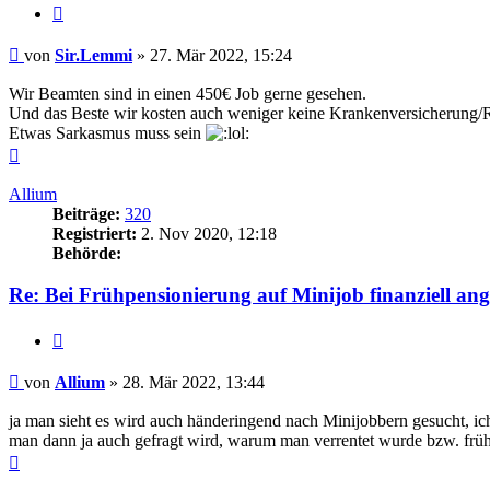
Zitieren
Beitrag
von
Sir.Lemmi
»
27. Mär 2022, 15:24
Wir Beamten sind in einen 450€ Job gerne gesehen.
Und das Beste wir kosten auch weniger keine Krankenversicherung/R
Etwas Sarkasmus muss sein
Nach
oben
Allium
Beiträge:
320
Registriert:
2. Nov 2020, 12:18
Behörde:
Re: Bei Frühpensionierung auf Minijob finanziell an
Zitieren
Beitrag
von
Allium
»
28. Mär 2022, 13:44
ja man sieht es wird auch händeringend nach Minijobbern gesucht, ich 
man dann ja auch gefragt wird, warum man verrentet wurde bzw. früh
Nach
oben