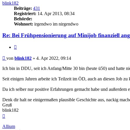
blink182
Beiträge:
431
Registriert:
14. Apr 2013, 08:34
Behörde:
Wohnort:
irgendwo im nirgendwo
Re: Bei Frühpensionierung auf Minijob finanziell an
Zitieren
Beitrag
von
blink182
»
4. Apr 2022, 09:14
Ich bin in DDU, seit ich Anfang/Mitte 30 bin (heute ü50) und hatte ni
Seit einigen Jahren arbeite ich Teilzeit im ÖD, auch an diesen Job 
Da ich selber nur positive Erfahrungen gemacht habe und außerdem ei
Denk dir halt ne einigermaßen plausible Geschichte aus, nackig mache
Gruß
blink182
Nach
oben
Allium