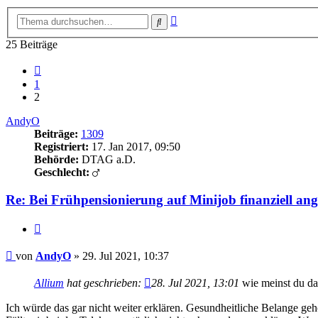
Erweiterte
Suche
Suche
25 Beiträge
Vorherige
1
2
AndyO
Beiträge:
1309
Registriert:
17. Jan 2017, 09:50
Behörde:
DTAG a.D.
Geschlecht:
Re: Bei Frühpensionierung auf Minijob finanziell an
Zitieren
Beitrag
von
AndyO
»
29. Jul 2021, 10:37
Allium
hat geschrieben:
28. Jul 2021, 13:01
wie meinst du da
Ich würde das gar nicht weiter erklären. Gesundheitliche Belange ge