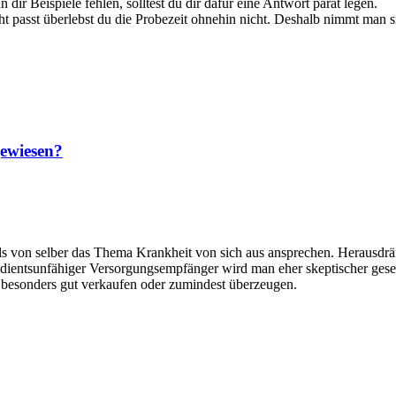
 dir Beispiele fehlen, solltest du dir dafür eine Antwort parat legen.
ht passt überlebst du die Probezeit ohnehin nicht. Deshalb nimmt man s
gewiesen?
alls von selber das Thema Krankheit von sich aus ansprechen. Herausd
er dientsunfähiger Versorgungsempfänger wird man eher skeptischer ges
l besonders gut verkaufen oder zumindest überzeugen.