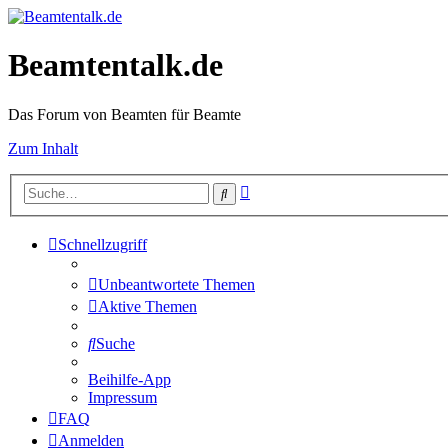
Beamtentalk.de
Das Forum von Beamten für Beamte
Zum Inhalt
Erweiterte
Suche
Suche
Schnellzugriff
Unbeantwortete Themen
Aktive Themen
Suche
Beihilfe-App
Impressum
FAQ
Anmelden