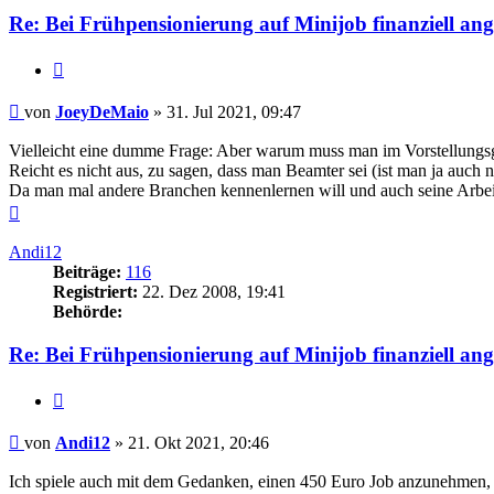
Re: Bei Frühpensionierung auf Minijob finanziell an
Zitieren
Beitrag
von
JoeyDeMaio
»
31. Jul 2021, 09:47
Vielleicht eine dumme Frage: Aber warum muss man im Vorstellungsg
Reicht es nicht aus, zu sagen, dass man Beamter sei (ist man ja auc
Da man mal andere Branchen kennenlernen will und auch seine Arbeitsz
Nach
oben
Andi12
Beiträge:
116
Registriert:
22. Dez 2008, 19:41
Behörde:
Re: Bei Frühpensionierung auf Minijob finanziell an
Zitieren
Beitrag
von
Andi12
»
21. Okt 2021, 20:46
Ich spiele auch mit dem Gedanken, einen 450 Euro Job anzunehmen, 