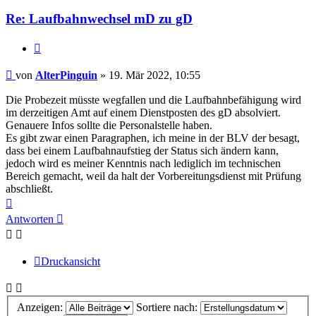
Re: Laufbahnwechsel mD zu gD
Zitieren
Beitrag
von
AlterPinguin
»
19. Mär 2022, 10:55
Die Probezeit müsste wegfallen und die Laufbahnbefähigung wird
im derzeitigen Amt auf einem Dienstposten des gD absolviert.
Genauere Infos sollte die Personalstelle haben.
Es gibt zwar einen Paragraphen, ich meine in der BLV der besagt,
dass bei einem Laufbahnaufstieg der Status sich ändern kann,
jedoch wird es meiner Kenntnis nach lediglich im technischen
Bereich gemacht, weil da halt der Vorbereitungsdienst mit Prüfung
abschließt.
Nach
oben
Antworten
Druckansicht
Anzeigen:
Sortiere nach: