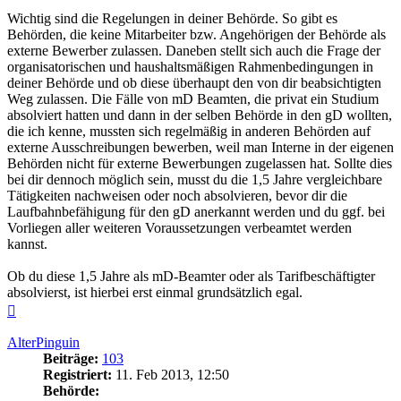
Wichtig sind die Regelungen in deiner Behörde. So gibt es
Behörden, die keine Mitarbeiter bzw. Angehörigen der Behörde als
externe Bewerber zulassen. Daneben stellt sich auch die Frage der
organisatorischen und haushaltsmäßigen Rahmenbedingungen in
deiner Behörde und ob diese überhaupt den von dir beabsichtigten
Weg zulassen. Die Fälle von mD Beamten, die privat ein Studium
absolviert hatten und dann in der selben Behörde in den gD wollten,
die ich kenne, mussten sich regelmäßig in anderen Behörden auf
externe Ausschreibungen bewerben, weil man Interne in der eigenen
Behörden nicht für externe Bewerbungen zugelassen hat. Sollte dies
bei dir dennoch möglich sein, musst du die 1,5 Jahre vergleichbare
Tätigkeiten nachweisen oder noch absolvieren, bevor dir die
Laufbahnbefähigung für den gD anerkannt werden und du ggf. bei
Vorliegen aller weiteren Voraussetzungen verbeamtet werden
kannst.
Ob du diese 1,5 Jahre als mD-Beamter oder als Tarifbeschäftigter
absolvierst, ist hierbei erst einmal grundsätzlich egal.
Nach
oben
AlterPinguin
Beiträge:
103
Registriert:
11. Feb 2013, 12:50
Behörde: