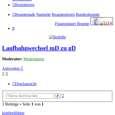
Registrieren
Beamtentalk
Startseite
Beamtenforen
Bundesbeamte
Finanzplaner Beamte
Suche
Laufbahnwechsel mD zu gD
Moderator:
Moderatoren
Antworten
Druckansicht
Erweiterte
Suche
Suche
3 Beiträge • Seite
1
von
1
kopfgeldjäger