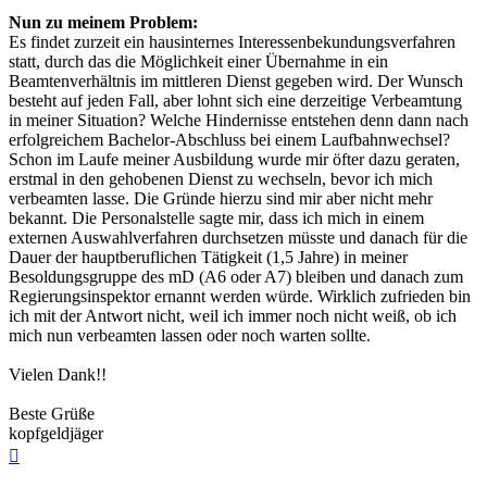
Nun zu meinem Problem:
Es findet zurzeit ein hausinternes Interessenbekundungsverfahren
statt, durch das die Möglichkeit einer Übernahme in ein
Beamtenverhältnis im mittleren Dienst gegeben wird. Der Wunsch
besteht auf jeden Fall, aber lohnt sich eine derzeitige Verbeamtung
in meiner Situation? Welche Hindernisse entstehen denn dann nach
erfolgreichem Bachelor-Abschluss bei einem Laufbahnwechsel?
Schon im Laufe meiner Ausbildung wurde mir öfter dazu geraten,
erstmal in den gehobenen Dienst zu wechseln, bevor ich mich
verbeamten lasse. Die Gründe hierzu sind mir aber nicht mehr
bekannt. Die Personalstelle sagte mir, dass ich mich in einem
externen Auswahlverfahren durchsetzen müsste und danach für die
Dauer der hauptberuflichen Tätigkeit (1,5 Jahre) in meiner
Besoldungsgruppe des mD (A6 oder A7) bleiben und danach zum
Regierungsinspektor ernannt werden würde. Wirklich zufrieden bin
ich mit der Antwort nicht, weil ich immer noch nicht weiß, ob ich
mich nun verbeamten lassen oder noch warten sollte.
Vielen Dank!!
Beste Grüße
kopfgeldjäger
Nach
oben