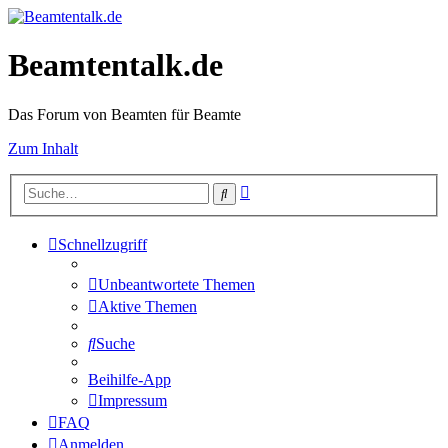
Beamtentalk.de
Das Forum von Beamten für Beamte
Zum Inhalt
Erweiterte
Suche
Suche
Schnellzugriff
Unbeantwortete Themen
Aktive Themen
Suche
Beihilfe-App
Impressum
FAQ
Anmelden