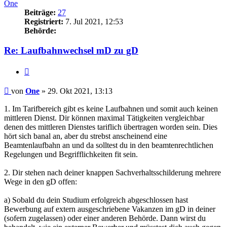
One
Beiträge:
27
Registriert:
7. Jul 2021, 12:53
Behörde:
Re: Laufbahnwechsel mD zu gD
Zitieren
Beitrag
von
One
»
29. Okt 2021, 13:13
1. Im Tarifbereich gibt es keine Laufbahnen und somit auch keinen
mittleren Dienst. Dir können maximal Tätigkeiten vergleichbar
denen des mittleren Dienstes tariflich übertragen worden sein. Dies
hört sich banal an, aber du strebst anscheinend eine
Beamtenlaufbahn an und da solltest du in den beamtenrechtlichen
Regelungen und Begrifflichkeiten fit sein.
2. Dir stehen nach deiner knappen Sachverhaltsschilderung mehrere
Wege in den gD offen:
a) Sobald du dein Studium erfolgreich abgeschlossen hast
Bewerbung auf extern ausgeschriebene Vakanzen im gD in deiner
(sofern zugelassen) oder einer anderen Behörde. Dann wirst du