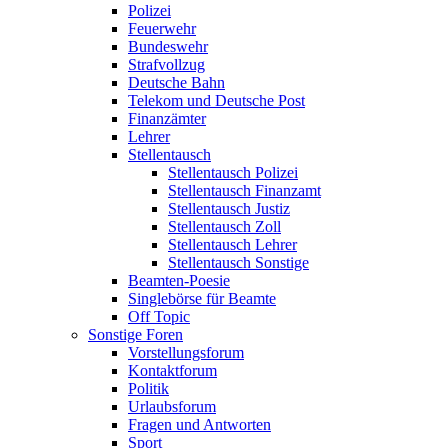
Polizei
Feuerwehr
Bundeswehr
Strafvollzug
Deutsche Bahn
Telekom und Deutsche Post
Finanzämter
Lehrer
Stellentausch
Stellentausch Polizei
Stellentausch Finanzamt
Stellentausch Justiz
Stellentausch Zoll
Stellentausch Lehrer
Stellentausch Sonstige
Beamten-Poesie
Singlebörse für Beamte
Off Topic
Sonstige Foren
Vorstellungsforum
Kontaktforum
Politik
Urlaubsforum
Fragen und Antworten
Sport