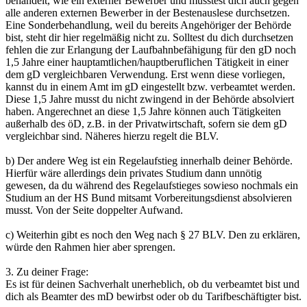
behandelt, wie ein externer Bewerber und müsstest dich auch gegen
alle anderen externen Bewerber in der Bestenauslese durchsetzen.
Eine Sonderbehandlung, weil du bereits Angehöriger der Behörde
bist, steht dir hier regelmäßig nicht zu. Solltest du dich durchsetzen
fehlen die zur Erlangung der Laufbahnbefähigung für den gD noch
1,5 Jahre einer hauptamtlichen/hauptberuflichen Tätigkeit in einer
dem gD vergleichbaren Verwendung. Erst wenn diese vorliegen,
kannst du in einem Amt im gD eingestellt bzw. verbeamtet werden.
Diese 1,5 Jahre musst du nicht zwingend in der Behörde absolviert
haben. Angerechnet an diese 1,5 Jahre können auch Tätigkeiten
außerhalb des öD, z.B. in der Privatwirtschaft, sofern sie dem gD
vergleichbar sind. Näheres hierzu regelt die BLV.
b) Der andere Weg ist ein Regelaufstieg innerhalb deiner Behörde.
Hierfür wäre allerdings dein privates Studium dann unnötig
gewesen, da du während des Regelaufstieges sowieso nochmals ein
Studium an der HS Bund mitsamt Vorbereitungsdienst absolvieren
musst. Von der Seite doppelter Aufwand.
c) Weiterhin gibt es noch den Weg nach § 27 BLV. Den zu erklären,
würde den Rahmen hier aber sprengen.
3. Zu deiner Frage:
Es ist für deinen Sachverhalt unerheblich, ob du verbeamtet bist und
dich als Beamter des mD bewirbst oder ob du Tarifbeschäftigter bist.