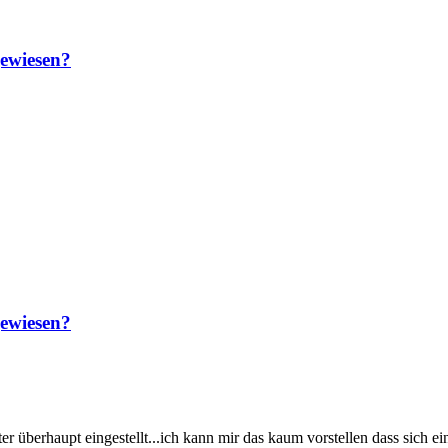
gewiesen?
gewiesen?
r überhaupt eingestellt...ich kann mir das kaum vorstellen dass sich ei