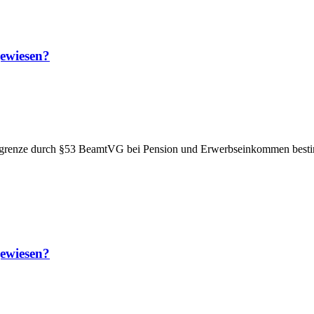
gewiesen?
tgrenze durch §53 BeamtVG bei Pension und Erwerbseinkommen best
gewiesen?