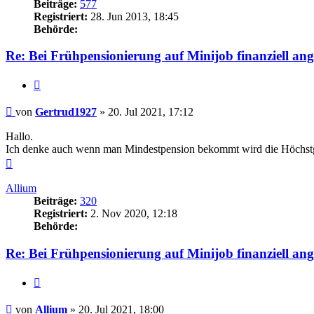
Beiträge:
577
Registriert:
28. Jun 2013, 18:45
Behörde:
Re: Bei Frühpensionierung auf Minijob finanziell an
Zitieren
Beitrag
von
Gertrud1927
»
20. Jul 2021, 17:12
Hallo.
Ich denke auch wenn man Mindestpension bekommt wird die Höchs
Nach
oben
Allium
Beiträge:
320
Registriert:
2. Nov 2020, 12:18
Behörde:
Re: Bei Frühpensionierung auf Minijob finanziell an
Zitieren
Beitrag
von
Allium
»
20. Jul 2021, 18:00