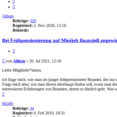
2
Nächste
Allium
Beiträge:
320
Registriert:
2. Nov 2020, 12:18
Behörde:
Bei Frühpensionierung auf Minijob finanziell angewi
Zitieren
Beitrag
von
Allium
»
20. Jul 2021, 12:18
Liebe Mitglieder*innen,
ich frage mich, wie man als junger frühpensionierte Beamter, der nur
Frage mich aber, wie man diesen überhaupt finden soll, wenn man d
interessieren Erfahrungen von Beamten, denen es ähnlich geht. Was 
Nach
oben
M240i
Beiträge:
34
Registriert:
6. Feb 2019, 18:31