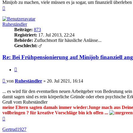
Minijob zu machen, viele müssen es ja sogar, um finanziell überleben 
Nach
oben
Ruheständler
Beiträge:
873
Registriert:
17. Jul 2013, 22:24
Behörde:
Zufluchtsort für häusliche Anlässe...
Geschlecht:
Re: Bei Frühpensionierung auf Minijob finanziell an
Zitieren
Beitrag
von
Ruheständler
»
20. Jul 2021, 16:14
... es wird für den eventuellen neuen Arbeitgeber von Bedeutung sei
damit sagen sind es rein körperliche Gründe oder eben psychische Er
Gruß vom Ruheständler
meine Eltern sagten damals immer wieder:Junge mach aus Deinem
vollbringen ? für kreative Vorschläge bin ich offen ...
Nach
oben
Gertrud1927