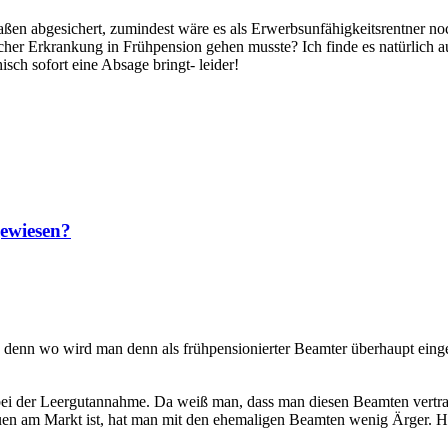
aßen abgesichert, zumindest wäre es als Erwerbsunfähigkeitsrentner n
her Erkrankung in Frühpension gehen musste? Ich finde es natürlich auch
isch sofort eine Absage bringt- leider!
gewiesen?
- denn wo wird man denn als frühpensionierter Beamter überhaupt eingest
ei der Leergutannahme. Da weiß man, dass man diesen Beamten vertraue
uen am Markt ist, hat man mit den ehemaligen Beamten wenig Ärger. H