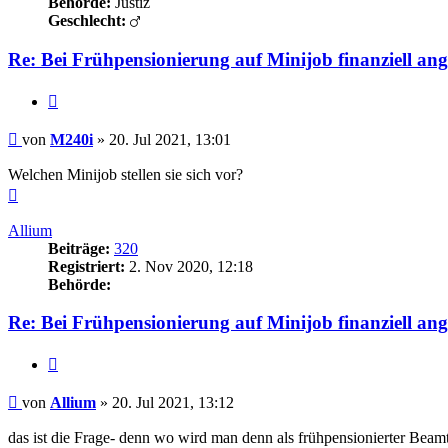
Behörde:
Justiz
Geschlecht:
Re: Bei Frühpensionierung auf Minijob finanziell an
Zitieren
Beitrag
von
M240i
»
20. Jul 2021, 13:01
Welchen Minijob stellen sie sich vor?
Nach
oben
Allium
Beiträge:
320
Registriert:
2. Nov 2020, 12:18
Behörde:
Re: Bei Frühpensionierung auf Minijob finanziell an
Zitieren
Beitrag
von
Allium
»
20. Jul 2021, 13:12
das ist die Frage- denn wo wird man denn als frühpensionierter Beamte