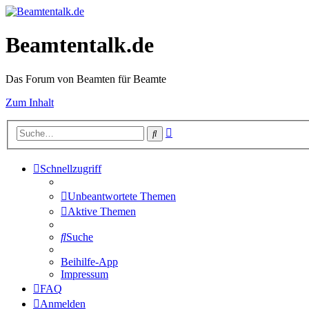
Beamtentalk.de
Das Forum von Beamten für Beamte
Zum Inhalt
Erweiterte
Suche
Suche
Schnellzugriff
Unbeantwortete Themen
Aktive Themen
Suche
Beihilfe-App
Impressum
FAQ
Anmelden