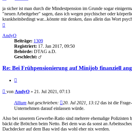
ja sicher ist man durch die Mindestpension im Grunde sogar einigerm
"neuen Arbeitgeber" sagen, dass ich wegen psychischer oder körperlic
krankheitsbedingt war...könnte mir denken, dass allein das Wort psych
Nach
oben
AndyO
Beiträge:
1309
Registriert:
17. Jan 2017, 09:50
Behörde:
DTAG a.D.
Geschlecht:
Re: Bei Frühpensionierung auf Minijob finanziell an
Zitieren
Beitrag
von
AndyO
»
21. Jul 2021, 07:13
Allium
hat geschrieben:
20. Jul 2021, 13:12
das ist die Frage
Unternehmen darauf einlassen würde.
Also bei unserem Gewerbe-Ratio sind mehrere ehemalige Polizisten b
bäckt die Brötchen beim Netto. Bei dem was da sonst an Arbeitssche
Dachdecker auf dem Bau wird das wohl eher nix werden.