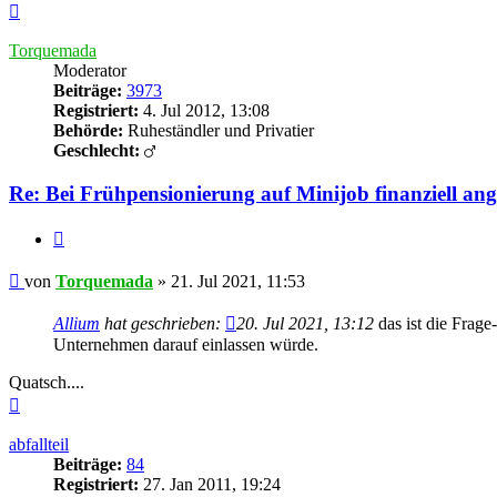
Nach
oben
Torquemada
Moderator
Beiträge:
3973
Registriert:
4. Jul 2012, 13:08
Behörde:
Ruheständler und Privatier
Geschlecht:
Re: Bei Frühpensionierung auf Minijob finanziell an
Zitieren
Beitrag
von
Torquemada
»
21. Jul 2021, 11:53
Allium
hat geschrieben:
20. Jul 2021, 13:12
das ist die Frage
Unternehmen darauf einlassen würde.
Quatsch....
Nach
oben
abfallteil
Beiträge:
84
Registriert:
27. Jan 2011, 19:24