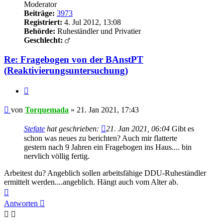
Moderator
Beiträge:
3973
Registriert:
4. Jul 2012, 13:08
Behörde:
Ruheständler und Privatier
Geschlecht:
Re: Fragebogen von der BAnstPT
(Reaktivierungsuntersuchung)
Zitieren
Beitrag
von
Torquemada
»
21. Jan 2021, 17:43
Stefate
hat geschrieben:
21. Jan 2021, 06:04
Gibt es
schon was neues zu berichten? Auch mir flatterte
gestern nach 9 Jahren ein Fragebogen ins Haus.... bin
nervlich völlig fertig.
Arbeitest du? Angeblich sollen arbeitsfähige DDU-Ruheständler
ermittelt werden....angeblich. Hängt auch vom Alter ab.
Nach
oben
Antworten