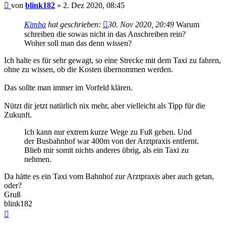
Beitrag
von
blink182
»
2. Dez 2020, 08:45
Kimba
hat geschrieben:
30. Nov 2020, 20:49
Warum
schreiben die sowas nicht in das Anschreiben rein?
Woher soll man das denn wissen?
Ich halte es für sehr gewagt, so eine Strecke mit dem Taxi zu fahren,
ohne zu wissen, ob die Kosten übernommen werden.
Das sollte man immer im Vorfeld klären.
Nützt dir jetzt natürlich nix mehr, aber vielleicht als Tipp für die
Zukunft.
Ich kann nur extrem kurze Wege zu Fuß gehen. Und
der Busbahnhof war 400m von der Arztpraxis entfernt.
Blieb mir somit nichts anderes übrig, als ein Taxi zu
nehmen.
Da hätte es ein Taxi vom Bahnhof zur Arztpraxis aber auch getan,
oder?
Gruß
blink182
Nach
oben