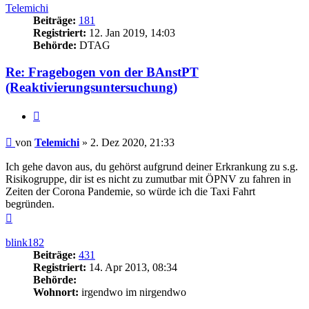
Telemichi
Beiträge:
181
Registriert:
12. Jan 2019, 14:03
Behörde:
DTAG
Re: Fragebogen von der BAnstPT
(Reaktivierungsuntersuchung)
Zitieren
Beitrag
von
Telemichi
»
2. Dez 2020, 21:33
Ich gehe davon aus, du gehörst aufgrund deiner Erkrankung zu s.g.
Risikogruppe, dir ist es nicht zu zumutbar mit ÖPNV zu fahren in
Zeiten der Corona Pandemie, so würde ich die Taxi Fahrt
begründen.
Nach
oben
blink182
Beiträge:
431
Registriert:
14. Apr 2013, 08:34
Behörde:
Wohnort:
irgendwo im nirgendwo