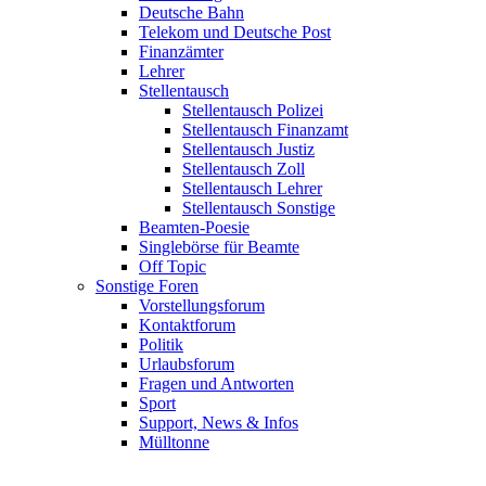
Deutsche Bahn
Telekom und Deutsche Post
Finanzämter
Lehrer
Stellentausch
Stellentausch Polizei
Stellentausch Finanzamt
Stellentausch Justiz
Stellentausch Zoll
Stellentausch Lehrer
Stellentausch Sonstige
Beamten-Poesie
Singlebörse für Beamte
Off Topic
Sonstige Foren
Vorstellungsforum
Kontaktforum
Politik
Urlaubsforum
Fragen und Antworten
Sport
Support, News & Infos
Mülltonne