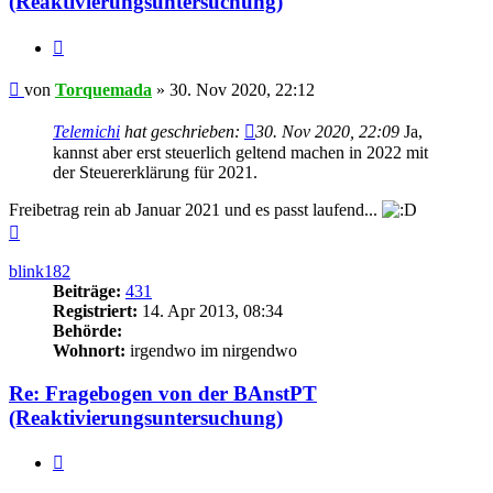
(Reaktivierungsuntersuchung)
Zitieren
Beitrag
von
Torquemada
»
30. Nov 2020, 22:12
Telemichi
hat geschrieben:
30. Nov 2020, 22:09
Ja,
kannst aber erst steuerlich geltend machen in 2022 mit
der Steuererklärung für 2021.
Freibetrag rein ab Januar 2021 und es passt laufend...
Nach
oben
blink182
Beiträge:
431
Registriert:
14. Apr 2013, 08:34
Behörde:
Wohnort:
irgendwo im nirgendwo
Re: Fragebogen von der BAnstPT
(Reaktivierungsuntersuchung)
Zitieren