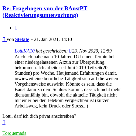
Re: Fragebogen von der BAnstPT
(Reaktivierungsuntersuchung)
Zitieren
Beitrag
von
Stefate
»
21. Jan 2021, 14:10
LottiKA10
hat geschrieben:
23. Nov 2020, 12:59
Auch ich habe nach 10 Jahren DU einen Termin bei
einer niedergelassenen Ärztin zur Überprüfung
bekommen. Ich arbeite seit Juni 2019 Teilzeit(20
Stunden) pro Woche. Hat jemand Erfahrungen damit,
inwieweit eine berufliche Tätigkeit sich auf die weitere
Vorgehensweise auswirkt. Könnte es sein, dass die
Banst dann zu dem Schluss kommt, dass ich nicht mehr
dienstunfähig bin, obwohl die aktuelle Tätigkeit nicht
mit einer bei der Telekom vergleichbar ist (kurzer
Arbeitsweg, kein Druck oder Stress...)
Lotti, darf ich dich privat anschreiben?
Nach
oben
Torquemada