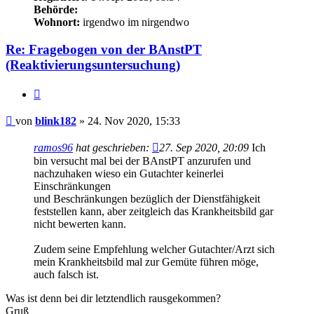
Behörde:
Wohnort:
irgendwo im nirgendwo
Re: Fragebogen von der BAnstPT
(Reaktivierungsuntersuchung)
Zitieren
Beitrag
von
blink182
»
24. Nov 2020, 15:33
ramos96
hat geschrieben:
27. Sep 2020, 20:09
Ich
bin versucht mal bei der BAnstPT anzurufen und
nachzuhaken wieso ein Gutachter keinerlei
Einschränkungen
und Beschränkungen bezüglich der Dienstfähigkeit
feststellen kann, aber zeitgleich das Krankheitsbild gar
nicht bewerten kann.
Zudem seine Empfehlung welcher Gutachter/Arzt sich
mein Krankheitsbild mal zur Gemüte führen möge,
auch falsch ist.
Was ist denn bei dir letztendlich rausgekommen?
Gruß