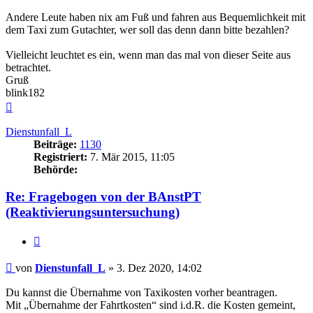
Andere Leute haben nix am Fuß und fahren aus Bequemlichkeit mit
dem Taxi zum Gutachter, wer soll das denn dann bitte bezahlen?
Vielleicht leuchtet es ein, wenn man das mal von dieser Seite aus
betrachtet.
Gruß
blink182
Nach
oben
Dienstunfall_L
Beiträge:
1130
Registriert:
7. Mär 2015, 11:05
Behörde:
Re: Fragebogen von der BAnstPT
(Reaktivierungsuntersuchung)
Zitieren
Beitrag
von
Dienstunfall_L
»
3. Dez 2020, 14:02
Du kannst die Übernahme von Taxikosten vorher beantragen.
Mit „Übernahme der Fahrtkosten“ sind i.d.R. die Kosten gemeint,