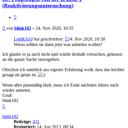
(Reaktivierungsuntersuchung)
Zitieren
Beitrag
von
blink182
»
24. Nov 2020, 10:35
LottiKA10
hat geschrieben:
24. Nov 2020, 10:30
Wieso sollten sie dann jetzt was anbieten wollen?
Ich glaube es ja auch nicht und würde deshalb versuchen, gelassen
an die ganze Sache ranzugehen.
Obschon ich natürlich aus eigener Erfahrung weiß, dass das leichter
gesagt als getan ist.
Wenn alles planmäßig läuft, muss ich Ende nächsten Jahres auch
wieder antreten.
Gruß
blink182
Nach
oben
blink182
Beiträge:
431
Registriert:
14. Apr 2013, 08:34