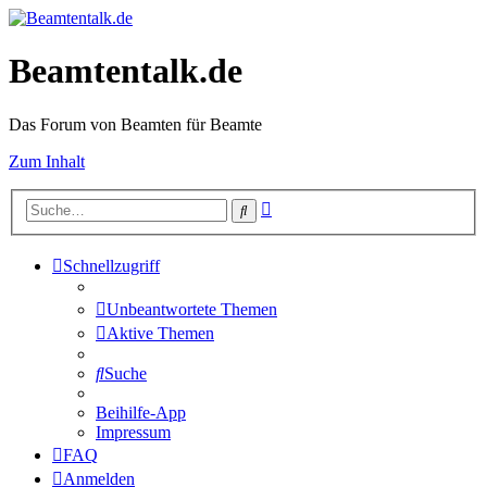
Beamtentalk.de
Das Forum von Beamten für Beamte
Zum Inhalt
Erweiterte
Suche
Suche
Schnellzugriff
Unbeantwortete Themen
Aktive Themen
Suche
Beihilfe-App
Impressum
FAQ
Anmelden