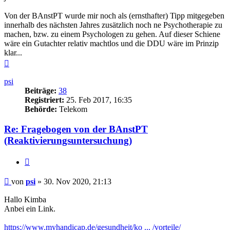
Von der BAnstPT wurde mir noch als (ernsthafter) Tipp mitgegeben
innerhalb des nächsten Jahres zusätzlich noch ne Psychotherapie zu
machen, bzw. zu einem Psychologen zu gehen. Auf dieser Schiene
wäre ein Gutachter relativ machtlos und die DDU wäre im Prinzip
klar...
Nach
oben
psi
Beiträge:
38
Registriert:
25. Feb 2017, 16:35
Behörde:
Telekom
Re: Fragebogen von der BAnstPT
(Reaktivierungsuntersuchung)
Zitieren
Beitrag
von
psi
»
30. Nov 2020, 21:13
Hallo Kimba
Anbei ein Link.
https://www.myhandicap.de/gesundheit/ko ... /vorteile/