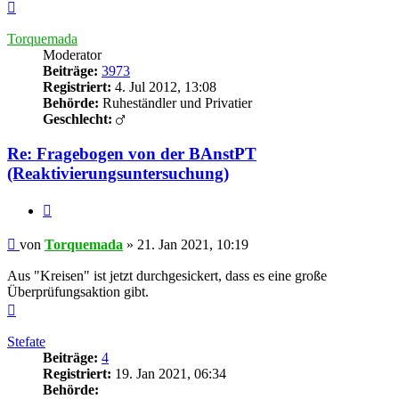
Nach
oben
Torquemada
Moderator
Beiträge:
3973
Registriert:
4. Jul 2012, 13:08
Behörde:
Ruheständler und Privatier
Geschlecht:
Re: Fragebogen von der BAnstPT
(Reaktivierungsuntersuchung)
Zitieren
Beitrag
von
Torquemada
»
21. Jan 2021, 10:19
Aus "Kreisen" ist jetzt durchgesickert, dass es eine große
Überprüfungsaktion gibt.
Nach
oben
Stefate
Beiträge:
4
Registriert:
19. Jan 2021, 06:34
Behörde: