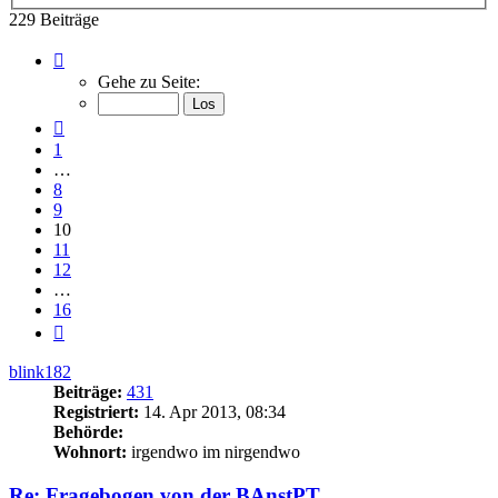
229 Beiträge
Seite
10
Gehe zu Seite:
von
16
Vorherige
1
…
8
9
10
11
12
…
16
Nächste
blink182
Beiträge:
431
Registriert:
14. Apr 2013, 08:34
Behörde:
Wohnort:
irgendwo im nirgendwo
Re: Fragebogen von der BAnstPT