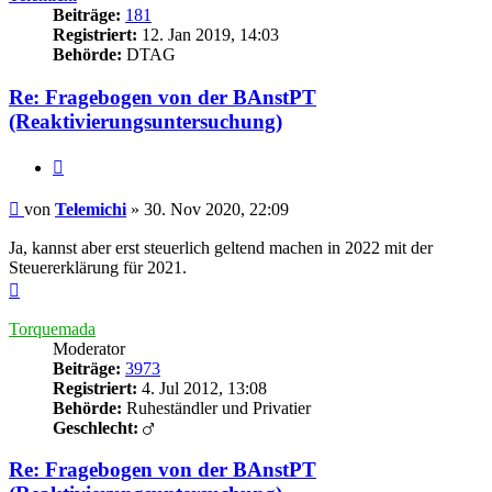
Beiträge:
181
Registriert:
12. Jan 2019, 14:03
Behörde:
DTAG
Re: Fragebogen von der BAnstPT
(Reaktivierungsuntersuchung)
Zitieren
Beitrag
von
Telemichi
»
30. Nov 2020, 22:09
Ja, kannst aber erst steuerlich geltend machen in 2022 mit der
Steuererklärung für 2021.
Nach
oben
Torquemada
Moderator
Beiträge:
3973
Registriert:
4. Jul 2012, 13:08
Behörde:
Ruheständler und Privatier
Geschlecht:
Re: Fragebogen von der BAnstPT