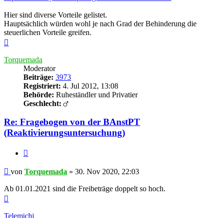
Hier sind diverse Vorteile gelistet.
Hauptsächlich würden wohl je nach Grad der Behinderung die
steuerlichen Vorteile greifen.
Nach
oben
Torquemada
Moderator
Beiträge:
3973
Registriert:
4. Jul 2012, 13:08
Behörde:
Ruheständler und Privatier
Geschlecht:
Re: Fragebogen von der BAnstPT
(Reaktivierungsuntersuchung)
Zitieren
Beitrag
von
Torquemada
»
30. Nov 2020, 22:03
Ab 01.01.2021 sind die Freibeträge doppelt so hoch.
Nach
oben
Telemichi