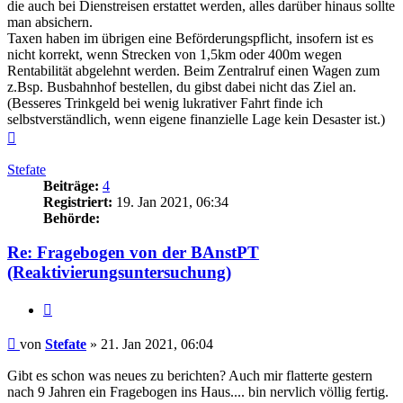
die auch bei Dienstreisen erstattet werden, alles darüber hinaus sollte
man absichern.
Taxen haben im übrigen eine Beförderungspflicht, insofern ist es
nicht korrekt, wenn Strecken von 1,5km oder 400m wegen
Rentabilität abgelehnt werden. Beim Zentralruf einen Wagen zum
z.Bsp. Busbahnhof bestellen, du gibst dabei nicht das Ziel an.
(Besseres Trinkgeld bei wenig lukrativer Fahrt finde ich
selbstverständlich, wenn eigene finanzielle Lage kein Desaster ist.)
Nach
oben
Stefate
Beiträge:
4
Registriert:
19. Jan 2021, 06:34
Behörde:
Re: Fragebogen von der BAnstPT
(Reaktivierungsuntersuchung)
Zitieren
Beitrag
von
Stefate
»
21. Jan 2021, 06:04
Gibt es schon was neues zu berichten? Auch mir flatterte gestern
nach 9 Jahren ein Fragebogen ins Haus.... bin nervlich völlig fertig.