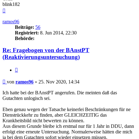
blink182
Nach
oben
ramos96
Beiträge:
56
Registriert:
8. Jun 2014, 22:30
Behörde:
Re: Fragebogen von der BAnstPT
(Reaktivierungsuntersuchung)
Zitieren
Beitrag
von
ramos96
»
25. Nov 2020, 14:34
Ich hatte bei der BAnstPT angerufen. Die meinten daß das
Gutachten unlogisch sei.
Eben genau wegen der Tatsache keinerlei Beschränkungen für ne
Dienstrückkehr zu finden, aber GLEICHZEITIG das
Krankheitsbild nicht bewerten zu können.
Aus diesem Grunde bleibe ich erstmal nur für 1 Jahr in DDU, dann
erfolgt eine erneute Untersuchung. Normalerweise hätten die mich
ja bei dem Gutachten sofort wieder einsetzen müssen.