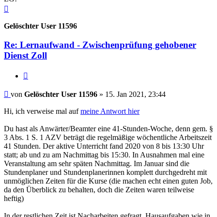
Nach
oben
Gelöschter User 11596
Re: Lernaufwand - Zwischenprüfung gehobener
Dienst Zoll
Zitieren
Beitrag
von
Gelöschter User 11596
»
15. Jan 2021, 23:44
Hi, ich verweise mal auf
meine Antwort hier
Du hast als Anwärter/Beamter eine 41-Stunden-Woche, denn gem. §
3 Abs. 1 S. 1 AZV beträgt die regelmäßige wöchentliche Arbeitszeit
41 Stunden. Der aktive Unterricht fand 2020 von 8 bis 13:30 Uhr
statt; ab und zu am Nachmittag bis 15:30. In Ausnahmen mal eine
Veranstaltung am sehr späten Nachmittag. Im Januar sind die
Stundenplaner und Stundenplanerinnen komplett durchgedreht mit
unmöglichen Zeiten für die Kurse (die machen echt einen guten Job,
da den Überblick zu behalten, doch die Zeiten waren teilweise
heftig)
In der restlichen Zeit ist Nacharbeiten gefragt. Hausaufgaben wie in