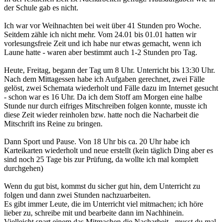
der Schule gab es nicht.
Ich war vor Weihnachten bei weit über 41 Stunden pro Woche.
Seitdem zähle ich nicht mehr. Vom 24.01 bis 01.01 hatten wir
vorlesungsfreie Zeit und ich habe nur etwas gemacht, wenn ich
Laune hatte - waren aber bestimmt auch 1-2 Stunden pro Tag.
Heute, Freitag, begann der Tag um 8 Uhr. Unterricht bis 13:30 Uhr.
Nach dem Mittagessen habe ich Aufgaben gerechnet, zwei Fälle
gelöst, zwei Schemata wiederholt und Fälle dazu im Internet gesucht
- schon war es 16 Uhr. Da ich dem Stoff am Morgen eine halbe
Stunde nur durch eifriges Mitschreiben folgen konnte, musste ich
diese Zeit wieder reinholen bzw. hatte noch die Nacharbeit die
Mitschrift ins Reine zu bringen.
Dann Sport und Pause. Von 18 Uhr bis ca. 20 Uhr habe ich
Karteikarten wiederholt und neue erstellt (kein täglich Ding aber es
sind noch 25 Tage bis zur Prüfung, da wollte ich mal komplett
durchgehen)
Wenn du gut bist, kommst du sicher gut hin, dem Unterricht zu
folgen und dann zwei Stunden nachzuarbeiten.
Es gibt immer Leute, die im Unterricht viel mitmachen; ich höre
lieber zu, schreibe mit und bearbeite dann im Nachhinein.
Vielleicht spart einem das Mitmachen die Nacharbeit - musst du mal