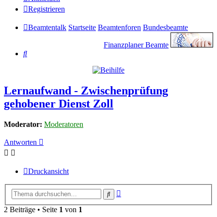
Registrieren
Beamtentalk
Startseite
Beamtenforen
Bundesbeamte
Finanzplaner Beamte
Suche
Lernaufwand - Zwischenprüfung
gehobener Dienst Zoll
Moderator:
Moderatoren
Antworten
Druckansicht
Erweiterte
Suche
Suche
2 Beiträge • Seite
1
von
1