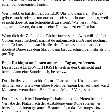
einen von denjenigen Fragen.
Wer glaubt, er hat den Tag bis 13:30 Uhr und dann frei - Respekt
(gibt es auch, oder sie tun nur so, als ob sie nicht nachbereiten, weil
es nicht dope ist, am Schreibtisch zu sitzen). Wie gesagt: Mal
abgesehen davon, dass man seine Dienstzeit zu erfüllen hat.
Wenn dich der Zoll und die Fächer interessieren (was willst du bei
Corona sonst machen), machst du automatisch am Abend nochmal
einen Exkurs in ein paar Urteile, den Gesetzeskommentar oder
googelst Dinge aus dem Skript, dann bist du schnell bei mehr als 8 h
pro Tag.
Ergo:
Du fängst am besten am ersten Tag an, zu lernen.
Das ist das ALLERWICHTIGSTE. Geh in den Unterricht und
bereite dann eine Stunde nach, besser zwei.
Du schreibst von "machbar" - machbar ist alles. Knapp bestehen
geht genauso, wie zweistellige Noten bei einem Lernaufwand von 2
Monaten - wenn du ein Brain bist - 1 Monat? Vergiss es.
Du solltest auch im Hinterkopf behalten, dass die Noten bei der
Vergabe der Plätze nach der Ausbildung eine Rolle spielen - es
herrscht in deinem gesamten Beamtenleben das Leistungsprinzip.