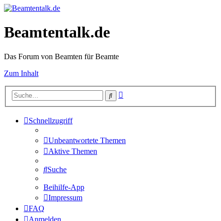
Beamtentalk.de
Das Forum von Beamten für Beamte
Zum Inhalt
Erweiterte
Suche
Suche
Schnellzugriff
Unbeantwortete Themen
Aktive Themen
Suche
Beihilfe-App
Impressum
FAQ
Anmelden