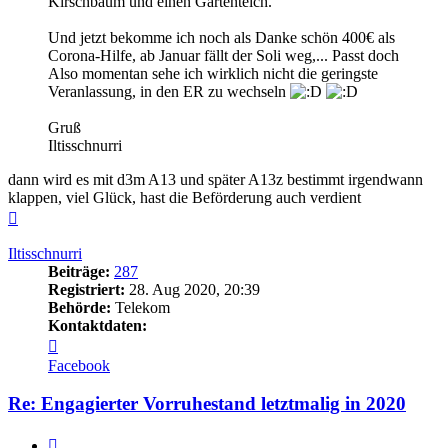
Kirschbaum und einen Gartenteich.
Und jetzt bekomme ich noch als Danke schön 400€ als
Corona-Hilfe, ab Januar fällt der Soli weg,... Passt doch
Also momentan sehe ich wirklich nicht die geringste
Veranlassung, in den ER zu wechseln
Gruß
Iltisschnurri
dann wird es mit d3m A13 und später A13z bestimmt irgendwann
klappen, viel Glück, hast die Beförderung auch verdient
Nach
oben
Iltisschnurri
Beiträge:
287
Registriert:
28. Aug 2020, 20:39
Behörde:
Telekom
Kontaktdaten:
Kontaktdaten
von
Facebook
Iltisschnurri
Re: Engagierter Vorruhestand letztmalig in 2020
Zitieren