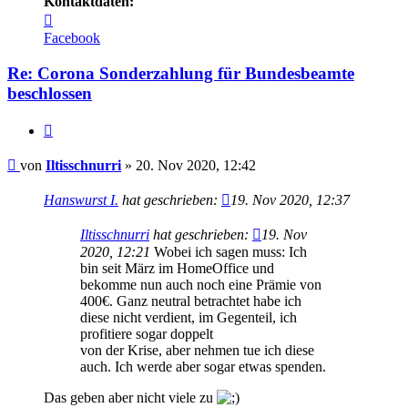
Kontaktdaten:
Kontaktdaten
von
Facebook
Iltisschnurri
Re: Corona Sonderzahlung für Bundesbeamte
beschlossen
Zitieren
Beitrag
von
Iltisschnurri
»
20. Nov 2020, 12:42
Hanswurst I.
hat geschrieben:
19. Nov 2020, 12:37
Iltisschnurri
hat geschrieben:
19. Nov
2020, 12:21
Wobei ich sagen muss: Ich
bin seit März im HomeOffice und
bekomme nun auch noch eine Prämie von
400€. Ganz neutral betrachtet habe ich
diese nicht verdient, im Gegenteil, ich
profitiere sogar doppelt
von der Krise, aber nehmen tue ich diese
auch. Ich werde aber sogar etwas spenden.
Das geben aber nicht viele zu