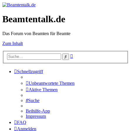
Beamtentalk.de
Das Forum von Beamten für Beamte
Zum Inhalt
Erweiterte
Suche
Suche
Schnellzugriff
Unbeantwortete Themen
Aktive Themen
Suche
Beihilfe-App
Impressum
FAQ
Anmelden