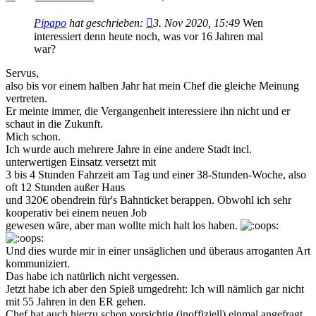
Pipapo
hat geschrieben:
3. Nov 2020, 15:49
Wen
interessiert denn heute noch, was vor 16 Jahren mal
war?
Servus,
also bis vor einem halben Jahr hat mein Chef die gleiche Meinung
vertreten.
Er meinte immer, die Vergangenheit interessiere ihn nicht und er
schaut in die Zukunft.
Mich schon.
Ich wurde auch mehrere Jahre in eine andere Stadt incl.
unterwertigen Einsatz versetzt mit
3 bis 4 Stunden Fahrzeit am Tag und einer 38-Stunden-Woche, also
oft 12 Stunden außer Haus
und 320€ obendrein für's Bahnticket berappen. Obwohl ich sehr
kooperativ bei einem neuen Job
gewesen wäre, aber man wollte mich halt los haben.
Und dies wurde mir in einer unsäglichen und überaus arroganten Art
kommuniziert.
Das habe ich natürlich nicht vergessen.
Jetzt habe ich aber den Spieß umgedreht: Ich will nämlich gar nicht
mit 55 Jahren in den ER gehen.
Chef hat auch hierzu schon vorsichtig (inoffiziell) einmal angefragt,