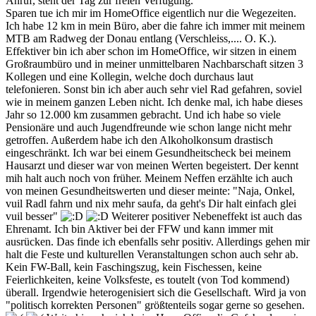
Anruf, steht der Tag zur freien Verfügung.
Sparen tue ich mir im HomeOffice eigentlich nur die Wegezeiten.
Ich habe 12 km in mein Büro, aber die fahre ich immer mit meinem
MTB am Radweg der Donau entlang (Verschleiss,.... O. K.).
Effektiver bin ich aber schon im HomeOffice, wir sitzen in einem
Großraumbüro und in meiner unmittelbaren Nachbarschaft sitzen 3
Kollegen und eine Kollegin, welche doch durchaus laut
telefonieren. Sonst bin ich aber auch sehr viel Rad gefahren, soviel
wie in meinem ganzen Leben nicht. Ich denke mal, ich habe dieses
Jahr so 12.000 km zusammen gebracht. Und ich habe so viele
Pensionäre und auch Jugendfreunde wie schon lange nicht mehr
getroffen. Außerdem habe ich den Alkoholkonsum drastisch
eingeschränkt. Ich war bei einem Gesundheitscheck bei meinem
Hausarzt und dieser war von meinen Werten begeistert. Der kennt
mih halt auch noch von früher. Meinem Neffen erzählte ich auch
von meinen Gesundheitswerten und dieser meinte: "Naja, Onkel,
vuil Radl fahrn und nix mehr saufa, da geht's Dir halt einfach glei
vuil besser"
Weiterer positiver Nebeneffekt ist auch das
Ehrenamt. Ich bin Aktiver bei der FFW und kann immer mit
ausrücken. Das finde ich ebenfalls sehr positiv. Allerdings gehen mir
halt die Feste und kulturellen Veranstaltungen schon auch sehr ab.
Kein FW-Ball, kein Faschingszug, kein Fischessen, keine
Feierlichkeiten, keine Volksfeste, es toutelt (von Tod kommend)
überall. Irgendwie heterogenisiert sich die Gesellschaft. Wird ja von
"politisch korrekten Personen" größtenteils sogar gerne so gesehen.