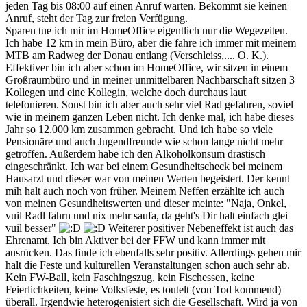
jeden Tag bis 08:00 auf einen Anruf warten. Bekommt sie keinen
Anruf, steht der Tag zur freien Verfügung.
Sparen tue ich mir im HomeOffice eigentlich nur die Wegezeiten.
Ich habe 12 km in mein Büro, aber die fahre ich immer mit meinem
MTB am Radweg der Donau entlang (Verschleiss,.... O. K.).
Effektiver bin ich aber schon im HomeOffice, wir sitzen in einem
Großraumbüro und in meiner unmittelbaren Nachbarschaft sitzen 3
Kollegen und eine Kollegin, welche doch durchaus laut
telefonieren. Sonst bin ich aber auch sehr viel Rad gefahren, soviel
wie in meinem ganzen Leben nicht. Ich denke mal, ich habe dieses
Jahr so 12.000 km zusammen gebracht. Und ich habe so viele
Pensionäre und auch Jugendfreunde wie schon lange nicht mehr
getroffen. Außerdem habe ich den Alkoholkonsum drastisch
eingeschränkt. Ich war bei einem Gesundheitscheck bei meinem
Hausarzt und dieser war von meinen Werten begeistert. Der kennt
mih halt auch noch von früher. Meinem Neffen erzählte ich auch
von meinen Gesundheitswerten und dieser meinte: "Naja, Onkel,
vuil Radl fahrn und nix mehr saufa, da geht's Dir halt einfach glei
vuil besser"
Weiterer positiver Nebeneffekt ist auch das
Ehrenamt. Ich bin Aktiver bei der FFW und kann immer mit
ausrücken. Das finde ich ebenfalls sehr positiv. Allerdings gehen mir
halt die Feste und kulturellen Veranstaltungen schon auch sehr ab.
Kein FW-Ball, kein Faschingszug, kein Fischessen, keine
Feierlichkeiten, keine Volksfeste, es toutelt (von Tod kommend)
überall. Irgendwie heterogenisiert sich die Gesellschaft. Wird ja von