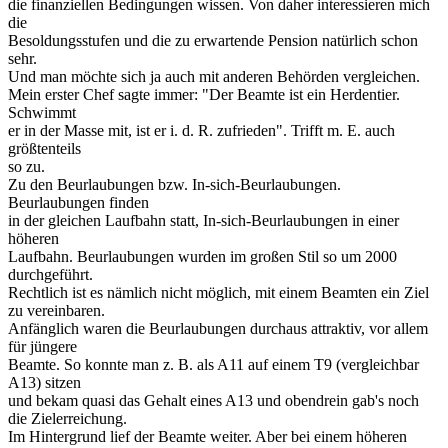
die finanziellen Bedingungen wissen. Von daher interessieren mich
die
Besoldungsstufen und die zu erwartende Pension natürlich schon
sehr.
Und man möchte sich ja auch mit anderen Behörden vergleichen.
Mein erster Chef sagte immer: "Der Beamte ist ein Herdentier.
Schwimmt
er in der Masse mit, ist er i. d. R. zufrieden". Trifft m. E. auch
größtenteils
so zu.
Zu den Beurlaubungen bzw. In-sich-Beurlaubungen.
Beurlaubungen finden
in der gleichen Laufbahn statt, In-sich-Beurlaubungen in einer
höheren
Laufbahn. Beurlaubungen wurden im großen Stil so um 2000
durchgeführt.
Rechtlich ist es nämlich nicht möglich, mit einem Beamten ein Ziel
zu vereinbaren.
Anfänglich waren die Beurlaubungen durchaus attraktiv, vor allem
für jüngere
Beamte. So konnte man z. B. als A11 auf einem T9 (vergleichbar
A13) sitzen
und bekam quasi das Gehalt eines A13 und obendrein gab's noch
die Zielerreichung.
Im Hintergrund lief der Beamte weiter. Aber bei einem höheren