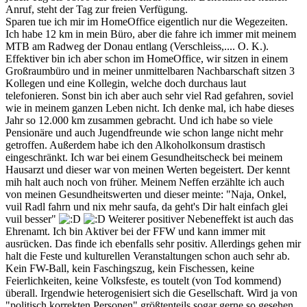
Anruf, steht der Tag zur freien Verfügung.
Sparen tue ich mir im HomeOffice eigentlich nur die Wegezeiten.
Ich habe 12 km in mein Büro, aber die fahre ich immer mit meinem
MTB am Radweg der Donau entlang (Verschleiss,.... O. K.).
Effektiver bin ich aber schon im HomeOffice, wir sitzen in einem
Großraumbüro und in meiner unmittelbaren Nachbarschaft sitzen 3
Kollegen und eine Kollegin, welche doch durchaus laut
telefonieren. Sonst bin ich aber auch sehr viel Rad gefahren, soviel
wie in meinem ganzen Leben nicht. Ich denke mal, ich habe dieses
Jahr so 12.000 km zusammen gebracht. Und ich habe so viele
Pensionäre und auch Jugendfreunde wie schon lange nicht mehr
getroffen. Außerdem habe ich den Alkoholkonsum drastisch
eingeschränkt. Ich war bei einem Gesundheitscheck bei meinem
Hausarzt und dieser war von meinen Werten begeistert. Der kennt
mih halt auch noch von früher. Meinem Neffen erzählte ich auch
von meinen Gesundheitswerten und dieser meinte: "Naja, Onkel,
vuil Radl fahrn und nix mehr saufa, da geht's Dir halt einfach glei
vuil besser"
Weiterer positiver Nebeneffekt ist auch das
Ehrenamt. Ich bin Aktiver bei der FFW und kann immer mit
ausrücken. Das finde ich ebenfalls sehr positiv. Allerdings gehen mir
halt die Feste und kulturellen Veranstaltungen schon auch sehr ab.
Kein FW-Ball, kein Faschingszug, kein Fischessen, keine
Feierlichkeiten, keine Volksfeste, es toutelt (von Tod kommend)
überall. Irgendwie heterogenisiert sich die Gesellschaft. Wird ja von
"politisch korrekten Personen" größtenteils sogar gerne so gesehen.