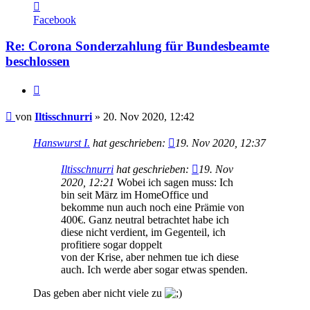
Kontaktdaten
von
Facebook
Iltisschnurri
Re: Corona Sonderzahlung für Bundesbeamte
beschlossen
Zitieren
Beitrag
von
Iltisschnurri
»
20. Nov 2020, 12:42
Hanswurst I.
hat geschrieben:
19. Nov 2020, 12:37
Iltisschnurri
hat geschrieben:
19. Nov
2020, 12:21
Wobei ich sagen muss: Ich
bin seit März im HomeOffice und
bekomme nun auch noch eine Prämie von
400€. Ganz neutral betrachtet habe ich
diese nicht verdient, im Gegenteil, ich
profitiere sogar doppelt
von der Krise, aber nehmen tue ich diese
auch. Ich werde aber sogar etwas spenden.
Das geben aber nicht viele zu