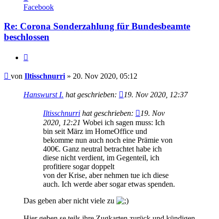
von
Facebook
Iltisschnurri
Re: Corona Sonderzahlung für Bundesbeamte
beschlossen
Zitieren
Beitrag
von
Iltisschnurri
»
20. Nov 2020, 05:12
Hanswurst I.
hat geschrieben:
19. Nov 2020, 12:37
Iltisschnurri
hat geschrieben:
19. Nov
2020, 12:21
Wobei ich sagen muss: Ich
bin seit März im HomeOffice und
bekomme nun auch noch eine Prämie von
400€. Ganz neutral betrachtet habe ich
diese nicht verdient, im Gegenteil, ich
profitiere sogar doppelt
von der Krise, aber nehmen tue ich diese
auch. Ich werde aber sogar etwas spenden.
Das geben aber nicht viele zu
Hier geben se teils ihre Zugkarten zurück und kündigen