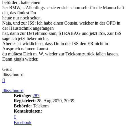
befördert, hatte einen
5er BMW,... Allerdings setzte er sich schon sehr für die Mannschaft
ein, das findest Du
heute nur noch selten.
Naja, und zur ISS: Ich habe einen Cousin, welcher in der OPD in
der Haustechnik angefangen
hat, dann zur DeTeImmo kam, STRABAG und jetzt ISS. Zur ISS
sage ich jetzt lieber nichts.
Aber es ist wirklich so, dass Du in der ISS den ER nicht in
Anspruch nehmen kannst.
du müßtest Dich m. W. wieder zur Telekom zurück fallen lassen.
Dann ging's wieder.
Gruß
Iltisschnurri
Nach
oben
Iltisschnurri
Beiträge:
287
Registriert:
28. Aug 2020, 20:39
Behörde:
Telekom
Kontaktdaten:
Kontaktdaten
von
Facebook
Iltisschnurri