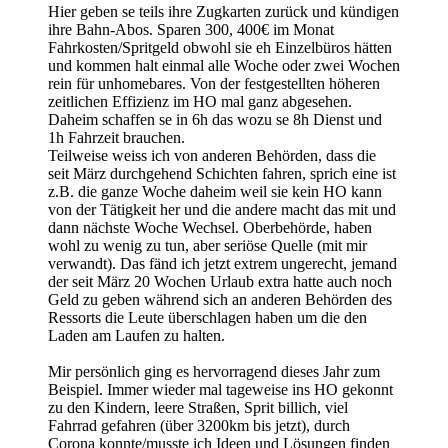
Hier geben se teils ihre Zugkarten zurück und kündigen
ihre Bahn-Abos. Sparen 300, 400€ im Monat
Fahrkosten/Spritgeld obwohl sie eh Einzelbüros hätten
und kommen halt einmal alle Woche oder zwei Wochen
rein für unhomebares. Von der festgestellten höheren
zeitlichen Effizienz im HO mal ganz abgesehen.
Daheim schaffen se in 6h das wozu se 8h Dienst und
1h Fahrzeit brauchen.
Teilweise weiss ich von anderen Behörden, dass die
seit März durchgehend Schichten fahren, sprich eine ist
z.B. die ganze Woche daheim weil sie kein HO kann
von der Tätigkeit her und die andere macht das mit und
dann nächste Woche Wechsel. Oberbehörde, haben
wohl zu wenig zu tun, aber seriöse Quelle (mit mir
verwandt). Das fänd ich jetzt extrem ungerecht, jemand
der seit März 20 Wochen Urlaub extra hatte auch noch
Geld zu geben während sich an anderen Behörden des
Ressorts die Leute überschlagen haben um die den
Laden am Laufen zu halten.
Mir persönlich ging es hervorragend dieses Jahr zum
Beispiel. Immer wieder mal tageweise ins HO gekonnt
zu den Kindern, leere Straßen, Sprit billich, viel
Fahrrad gefahren (über 3200km bis jetzt), durch
Corona konnte/musste ich Ideen und Lösungen finden