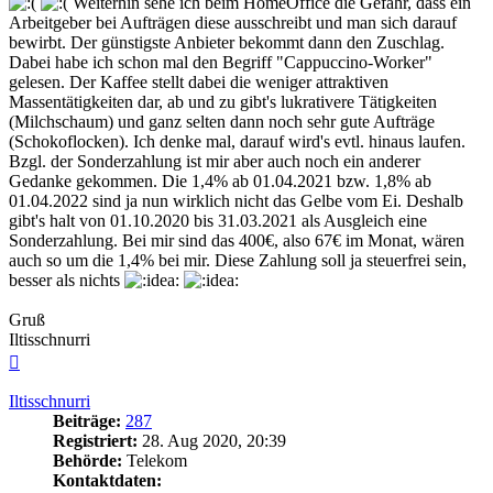
Weiterhin sehe ich beim HomeOffice die Gefahr, dass ein
Arbeitgeber bei Aufträgen diese ausschreibt und man sich darauf
bewirbt. Der günstigste Anbieter bekommt dann den Zuschlag.
Dabei habe ich schon mal den Begriff "Cappuccino-Worker"
gelesen. Der Kaffee stellt dabei die weniger attraktiven
Massentätigkeiten dar, ab und zu gibt's lukrativere Tätigkeiten
(Milchschaum) und ganz selten dann noch sehr gute Aufträge
(Schokoflocken). Ich denke mal, darauf wird's evtl. hinaus laufen.
Bzgl. der Sonderzahlung ist mir aber auch noch ein anderer
Gedanke gekommen. Die 1,4% ab 01.04.2021 bzw. 1,8% ab
01.04.2022 sind ja nun wirklich nicht das Gelbe vom Ei. Deshalb
gibt's halt von 01.10.2020 bis 31.03.2021 als Ausgleich eine
Sonderzahlung. Bei mir sind das 400€, also 67€ im Monat, wären
auch so um die 1,4% bei mir. Diese Zahlung soll ja steuerfrei sein,
besser als nichts
Gruß
Iltisschnurri
Nach
oben
Iltisschnurri
Beiträge:
287
Registriert:
28. Aug 2020, 20:39
Behörde:
Telekom
Kontaktdaten: