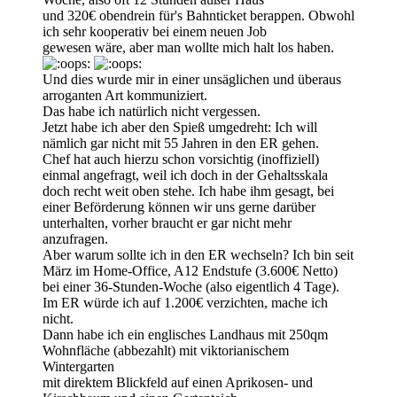
und 320€ obendrein für's Bahnticket berappen. Obwohl
ich sehr kooperativ bei einem neuen Job
gewesen wäre, aber man wollte mich halt los haben.
Und dies wurde mir in einer unsäglichen und überaus
arroganten Art kommuniziert.
Das habe ich natürlich nicht vergessen.
Jetzt habe ich aber den Spieß umgedreht: Ich will
nämlich gar nicht mit 55 Jahren in den ER gehen.
Chef hat auch hierzu schon vorsichtig (inoffiziell)
einmal angefragt, weil ich doch in der Gehaltsskala
doch recht weit oben stehe. Ich habe ihm gesagt, bei
einer Beförderung können wir uns gerne darüber
unterhalten, vorher braucht er gar nicht mehr
anzufragen.
Aber warum sollte ich in den ER wechseln? Ich bin seit
März im Home-Office, A12 Endstufe (3.600€ Netto)
bei einer 36-Stunden-Woche (also eigentlich 4 Tage).
Im ER würde ich auf 1.200€ verzichten, mache ich
nicht.
Dann habe ich ein englisches Landhaus mit 250qm
Wohnfläche (abbezahlt) mit viktorianischem
Wintergarten
mit direktem Blickfeld auf einen Aprikosen- und