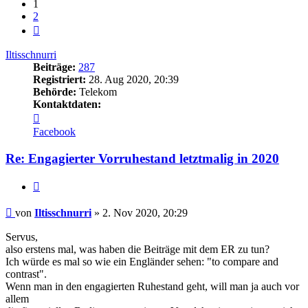
1
2
Nächste
Iltisschnurri
Beiträge:
287
Registriert:
28. Aug 2020, 20:39
Behörde:
Telekom
Kontaktdaten:
Kontaktdaten
von
Facebook
Iltisschnurri
Re: Engagierter Vorruhestand letztmalig in 2020
Zitieren
Beitrag
von
Iltisschnurri
»
2. Nov 2020, 20:29
Servus,
also erstens mal, was haben die Beiträge mit dem ER zu tun?
Ich würde es mal so wie ein Engländer sehen: "to compare and
contrast".
Wenn man in den engagierten Ruhestand geht, will man ja auch vor
allem