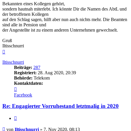
Bekannten eines Kollegen gehört,
sondern hautnah miterlebt. Ich könnte Dir die Namen des AbtL und
der betroffenen Kollegen
auf den Schlag sagen, hilft aber nun auch nichts mehr. Die Beamten
sind alle in Pension und
der Angestellte ist zu einem anderen Unternehmen gewechselt.
Gruß
Iltisschnurri
Nach
oben
Iltisschnurri
Beiträge:
287
Registriert:
28. Aug 2020, 20:39
Behörde:
Telekom
Kontaktdaten:
Kontaktdaten
von
Facebook
Iltisschnurri
Re: Engagierter Vorruhestand letztmalig in 2020
Zitieren
Beitrag
von
Iltisschnurri
»
7. Nov 2020, 08:13