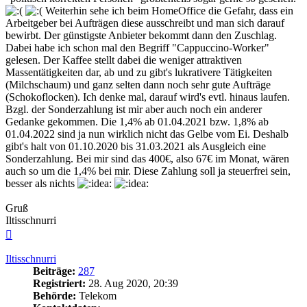
Weiterhin sehe ich beim HomeOffice die Gefahr, dass ein
Arbeitgeber bei Aufträgen diese ausschreibt und man sich darauf
bewirbt. Der günstigste Anbieter bekommt dann den Zuschlag.
Dabei habe ich schon mal den Begriff "Cappuccino-Worker"
gelesen. Der Kaffee stellt dabei die weniger attraktiven
Massentätigkeiten dar, ab und zu gibt's lukrativere Tätigkeiten
(Milchschaum) und ganz selten dann noch sehr gute Aufträge
(Schokoflocken). Ich denke mal, darauf wird's evtl. hinaus laufen.
Bzgl. der Sonderzahlung ist mir aber auch noch ein anderer
Gedanke gekommen. Die 1,4% ab 01.04.2021 bzw. 1,8% ab
01.04.2022 sind ja nun wirklich nicht das Gelbe vom Ei. Deshalb
gibt's halt von 01.10.2020 bis 31.03.2021 als Ausgleich eine
Sonderzahlung. Bei mir sind das 400€, also 67€ im Monat, wären
auch so um die 1,4% bei mir. Diese Zahlung soll ja steuerfrei sein,
besser als nichts
Gruß
Iltisschnurri
Nach
oben
Iltisschnurri
Beiträge:
287
Registriert:
28. Aug 2020, 20:39
Behörde:
Telekom