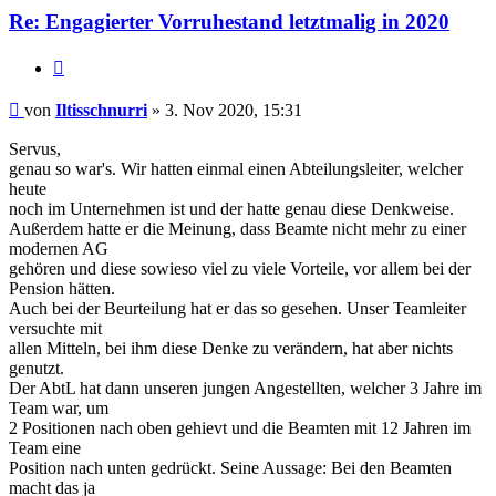
Re: Engagierter Vorruhestand letztmalig in 2020
Zitieren
Beitrag
von
Iltisschnurri
»
3. Nov 2020, 15:31
Servus,
genau so war's. Wir hatten einmal einen Abteilungsleiter, welcher
heute
noch im Unternehmen ist und der hatte genau diese Denkweise.
Außerdem hatte er die Meinung, dass Beamte nicht mehr zu einer
modernen AG
gehören und diese sowieso viel zu viele Vorteile, vor allem bei der
Pension hätten.
Auch bei der Beurteilung hat er das so gesehen. Unser Teamleiter
versuchte mit
allen Mitteln, bei ihm diese Denke zu verändern, hat aber nichts
genutzt.
Der AbtL hat dann unseren jungen Angestellten, welcher 3 Jahre im
Team war, um
2 Positionen nach oben gehievt und die Beamten mit 12 Jahren im
Team eine
Position nach unten gedrückt. Seine Aussage: Bei den Beamten
macht das ja