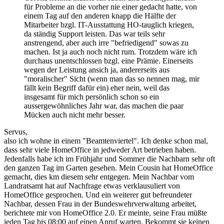
für Probleme an die vorher nie einer gedacht hatte, von
einem Tag auf den anderen knapp die Hälfte der
Mitarbeiter bzgl. IT-Ausstattung HO-tauglich kriegen,
da ständig Support leisten. Das war teils sehr
anstrengend, aber auch irre "befriedigend" sowas zu
machen. Ist ja auch noch nicht rum. Trotzdem wäre ich
durchaus unentschlossen bzgl. eine Prämie. Einerseits
wegen der Leistung ansich ja, andererseits aus
"moralischer" Sicht (wenn man das so nennen mag, mir
fällt kein Begriff dafür ein) eher nein, weil das
insgesamt für mich persönlich schon so ein
aussergewöhnliches Jahr war, das machen die paar
Mücken auch nicht mehr besser.
Servus,
also ich wohne in einem "Beamtenviertel". Ich denke schon mal,
dass sehr viele HomeOffice in jedweder Art betrieben haben.
Jedenfalls habe ich im Frühjahr und Sommer die Nachbarn sehr oft
den ganzen Tag im Garten gesehen. Mein Cousin hat HomeOffice
gemacht, dies km diesem sehr entgegen. Mein Nachbar vom
Landratsamt hat auf Nachfrage etwas verklausuliert von
HomeOffice gesprochen. Und ein weiterer gut befreundeter
Nachbar, dessen Frau in der Bundeswehrverwaltung arbeitet,
berichtete mir von HomeOffice 2.0. Er meinte, seine Frau müßte
jeden Tag bis 08:00 auf einen Anruf warten. Bekommt sie keinen