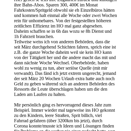
ihre Bahn-Abos. Sparen 300, 400€ im Monat
Fahrkosten/Spritgeld obwohl sie eh Einzelbüros hätten
und kommen halt einmal alle Woche oder zwei Wochen
rein für unhomebares. Von der festgestellten höheren
zeitlichen Effizienz im HO mal ganz abgesehen.
Daheim schaffen se in 6h das wozu se 8h Dienst und
1h Fahrzeit brauchen.
Teilweise weiss ich von anderen Behörden, dass die
seit März durchgehend Schichten fahren, sprich eine ist
z.B. die ganze Woche daheim weil sie kein HO kann
von der Tätigkeit her und die andere macht das mit und
dann nächste Woche Wechsel. Oberbehörde, haben
wohl zu wenig zu tun, aber seriöse Quelle (mit mir
verwandt). Das fänd ich jetzt extrem ungerecht, jemand
der seit März 20 Wochen Urlaub extra hatte auch noch
Geld zu geben während sich an anderen Behörden des
Ressorts die Leute überschlagen haben um die den
Laden am Laufen zu halten.
Mir persönlich ging es hervorragend dieses Jahr zum
Beispiel. Immer wieder mal tageweise ins HO gekonnt
zu den Kindern, leere Straßen, Sprit billich, viel
Fahrrad gefahren (über 3200km bis jetzt), durch
Corona konnte/musste ich Ideen und Lösungen finden