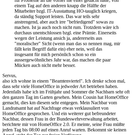
für Probleme an die vorher nie einer gedacht hatte, von
einem Tag auf den anderen knapp die Hälfte der
Mitarbeiter bzgl. IT-Ausstattung HO-tauglich kriegen,
da ständig Support leisten. Das war teils sehr
anstrengend, aber auch irre "befriedigend" sowas zu
machen. Ist ja auch noch nicht rum. Trotzdem wäre ich
durchaus unentschlossen bzgl. eine Prämie. Einerseits
wegen der Leistung ansich ja, andererseits aus
"moralischer" Sicht (wenn man das so nennen mag, mir
fällt kein Begriff dafür ein) eher nein, weil das
insgesamt für mich persönlich schon so ein
aussergewöhnliches Jahr war, das machen die paar
Mücken auch nicht mehr besser.
Servus,
also ich wohne in einem "Beamtenviertel". Ich denke schon mal,
dass sehr viele HomeOffice in jedweder Art betrieben haben.
Jedenfalls habe ich im Frühjahr und Sommer die Nachbarn sehr oft
den ganzen Tag im Garten gesehen. Mein Cousin hat HomeOffice
gemacht, dies km diesem sehr entgegen. Mein Nachbar vom
Landratsamt hat auf Nachfrage etwas verklausuliert von
HomeOffice gesprochen. Und ein weiterer gut befreundeter
Nachbar, dessen Frau in der Bundeswehrverwaltung arbeitet,
berichtete mir von HomeOffice 2.0. Er meinte, seine Frau müßte
jeden Tag bis 08:00 auf einen Anruf warten. Bekommt sie keinen