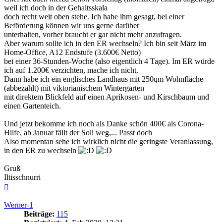
weil ich doch in der Gehaltsskala
doch recht weit oben stehe. Ich habe ihm gesagt, bei einer
Beförderung können wir uns gerne darüber
unterhalten, vorher braucht er gar nicht mehr anzufragen.
Aber warum sollte ich in den ER wechseln? Ich bin seit März im
Home-Office, A12 Endstufe (3.600€ Netto)
bei einer 36-Stunden-Woche (also eigentlich 4 Tage). Im ER würde
ich auf 1.200€ verzichten, mache ich nicht.
Dann habe ich ein englisches Landhaus mit 250qm Wohnfläche
(abbezahlt) mit viktorianischem Wintergarten
mit direktem Blickfeld auf einen Aprikosen- und Kirschbaum und
einen Gartenteich.
Und jetzt bekomme ich noch als Danke schön 400€ als Corona-
Hilfe, ab Januar fällt der Soli weg,... Passt doch
Also momentan sehe ich wirklich nicht die geringste Veranlassung,
in den ER zu wechseln
Gruß
Iltisschnurri
Nach
oben
Werner-1
Beiträge:
115