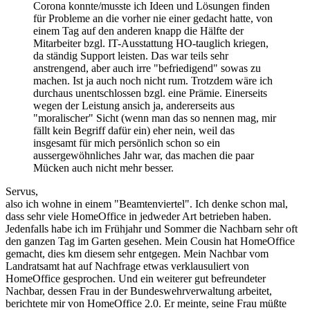
Corona konnte/musste ich Ideen und Lösungen finden
für Probleme an die vorher nie einer gedacht hatte, von
einem Tag auf den anderen knapp die Hälfte der
Mitarbeiter bzgl. IT-Ausstattung HO-tauglich kriegen,
da ständig Support leisten. Das war teils sehr
anstrengend, aber auch irre "befriedigend" sowas zu
machen. Ist ja auch noch nicht rum. Trotzdem wäre ich
durchaus unentschlossen bzgl. eine Prämie. Einerseits
wegen der Leistung ansich ja, andererseits aus
"moralischer" Sicht (wenn man das so nennen mag, mir
fällt kein Begriff dafür ein) eher nein, weil das
insgesamt für mich persönlich schon so ein
aussergewöhnliches Jahr war, das machen die paar
Mücken auch nicht mehr besser.
Servus,
also ich wohne in einem "Beamtenviertel". Ich denke schon mal,
dass sehr viele HomeOffice in jedweder Art betrieben haben.
Jedenfalls habe ich im Frühjahr und Sommer die Nachbarn sehr oft
den ganzen Tag im Garten gesehen. Mein Cousin hat HomeOffice
gemacht, dies km diesem sehr entgegen. Mein Nachbar vom
Landratsamt hat auf Nachfrage etwas verklausuliert von
HomeOffice gesprochen. Und ein weiterer gut befreundeter
Nachbar, dessen Frau in der Bundeswehrverwaltung arbeitet,
berichtete mir von HomeOffice 2.0. Er meinte, seine Frau müßte