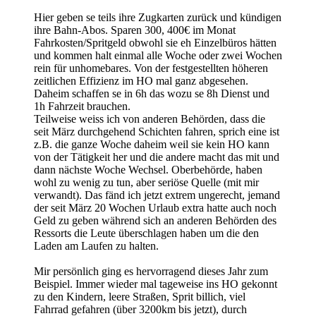
Hier geben se teils ihre Zugkarten zurück und kündigen
ihre Bahn-Abos. Sparen 300, 400€ im Monat
Fahrkosten/Spritgeld obwohl sie eh Einzelbüros hätten
und kommen halt einmal alle Woche oder zwei Wochen
rein für unhomebares. Von der festgestellten höheren
zeitlichen Effizienz im HO mal ganz abgesehen.
Daheim schaffen se in 6h das wozu se 8h Dienst und
1h Fahrzeit brauchen.
Teilweise weiss ich von anderen Behörden, dass die
seit März durchgehend Schichten fahren, sprich eine ist
z.B. die ganze Woche daheim weil sie kein HO kann
von der Tätigkeit her und die andere macht das mit und
dann nächste Woche Wechsel. Oberbehörde, haben
wohl zu wenig zu tun, aber seriöse Quelle (mit mir
verwandt). Das fänd ich jetzt extrem ungerecht, jemand
der seit März 20 Wochen Urlaub extra hatte auch noch
Geld zu geben während sich an anderen Behörden des
Ressorts die Leute überschlagen haben um die den
Laden am Laufen zu halten.
Mir persönlich ging es hervorragend dieses Jahr zum
Beispiel. Immer wieder mal tageweise ins HO gekonnt
zu den Kindern, leere Straßen, Sprit billich, viel
Fahrrad gefahren (über 3200km bis jetzt), durch