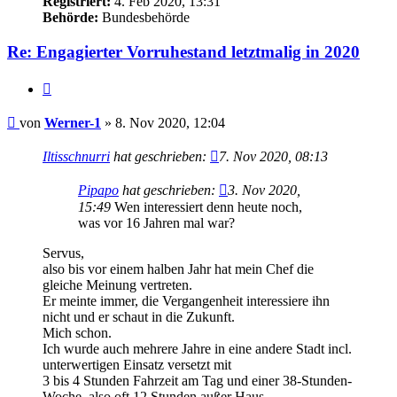
Registriert:
4. Feb 2020, 13:31
Behörde:
Bundesbehörde
Re: Engagierter Vorruhestand letztmalig in 2020
Zitieren
Beitrag
von
Werner-1
»
8. Nov 2020, 12:04
Iltisschnurri
hat geschrieben:
7. Nov 2020, 08:13
Pipapo
hat geschrieben:
3. Nov 2020,
15:49
Wen interessiert denn heute noch,
was vor 16 Jahren mal war?
Servus,
also bis vor einem halben Jahr hat mein Chef die
gleiche Meinung vertreten.
Er meinte immer, die Vergangenheit interessiere ihn
nicht und er schaut in die Zukunft.
Mich schon.
Ich wurde auch mehrere Jahre in eine andere Stadt incl.
unterwertigen Einsatz versetzt mit
3 bis 4 Stunden Fahrzeit am Tag und einer 38-Stunden-
Woche, also oft 12 Stunden außer Haus