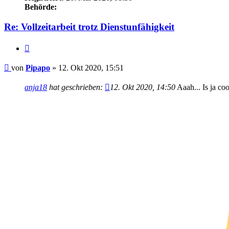
Behörde:
Re: Vollzeitarbeit trotz Dienstunfähigkeit
Zitieren
Beitrag
von
Pipapo
»
12. Okt 2020, 15:51
anja18
hat geschrieben:
12. Okt 2020, 14:50
Aaah... Is ja coo