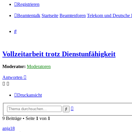
Registrieren
Beamtentalk
Startseite
Beamtenforen
Telekom und Deutsche 
Suche
Vollzeitarbeit trotz Dienstunfähigkeit
Moderator:
Moderatoren
Antworten
Druckansicht
Erweiterte
Suche
Suche
9 Beiträge • Seite
1
von
1
anja18