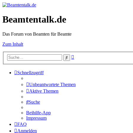
Beamtentalk.de
Das Forum von Beamten für Beamte
Zum Inhalt
Erweiterte
Suche
Suche
Schnellzugriff
Unbeantwortete Themen
Aktive Themen
Suche
Beihilfe-App
Impressum
FAQ
Anmelden