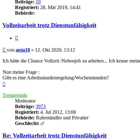
Beiträge:
10
Registriert:
28. Mär 2019, 14:41
Behörde:
Vollzeitarbeit trotz Dienstunfähigkeit
Zitieren
Beitrag
von
anja18
»
12. Okt 2020, 13:12
Ich hätte die Chance Vollzeit /Nebenjob zu arbeiten... Ich kenne mein
Nun meine Frage :
Gibt es eine Arbeitsstundenregelung/Wochenstunden?
Nach
oben
Torquemada
Moderator
Beiträge:
3973
Registriert:
4. Jul 2012, 13:08
Behörde:
Ruheständler und Privatier
Geschlecht:
Re: Vollzeitarbeit trotz Dienstunfähigkeit