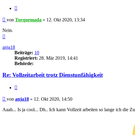
Zitieren
Beitrag
von
Torquemada
»
12. Okt 2020, 13:34
Nein.
Nach
oben
anja18
Beiträge:
10
Registriert:
28. Mär 2019, 14:41
Behörde:
Re: Vollzeitarbeit trotz Dienstunfähigkeit
Zitieren
Beitrag
von
anja18
»
12. Okt 2020, 14:50
Aaah... Is ja cool... Dh.. Ich kann Vollzeit arbeiten so lange ich die 