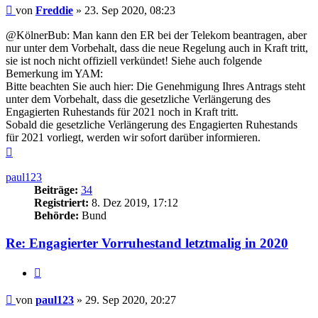
Beitrag
von
Freddie
»
23. Sep 2020, 08:23
@KölnerBub: Man kann den ER bei der Telekom beantragen, aber
nur unter dem Vorbehalt, dass die neue Regelung auch in Kraft tritt,
sie ist noch nicht offiziell verkündet! Siehe auch folgende
Bemerkung im YAM:
Bitte beachten Sie auch hier: Die Genehmigung Ihres Antrags steht
unter dem Vorbehalt, dass die gesetzliche Verlängerung des
Engagierten Ruhestands für 2021 noch in Kraft tritt.
Sobald die gesetzliche Verlängerung des Engagierten Ruhestands
für 2021 vorliegt, werden wir sofort darüber informieren.
Nach
oben
paul123
Beiträge:
34
Registriert:
8. Dez 2019, 17:12
Behörde:
Bund
Re: Engagierter Vorruhestand letztmalig in 2020
Zitieren
Beitrag
von
paul123
»
29. Sep 2020, 20:27