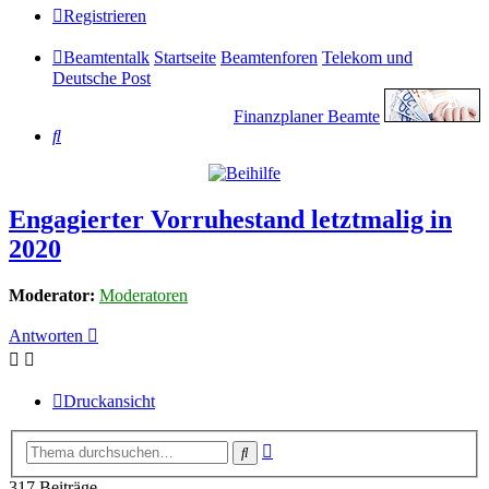
Registrieren
Beamtentalk
Startseite
Beamtenforen
Telekom und
Deutsche Post
Finanzplaner Beamte
Suche
Engagierter Vorruhestand letztmalig in
2020
Moderator:
Moderatoren
Antworten
Druckansicht
Erweiterte
Suche
Suche
317 Beiträge