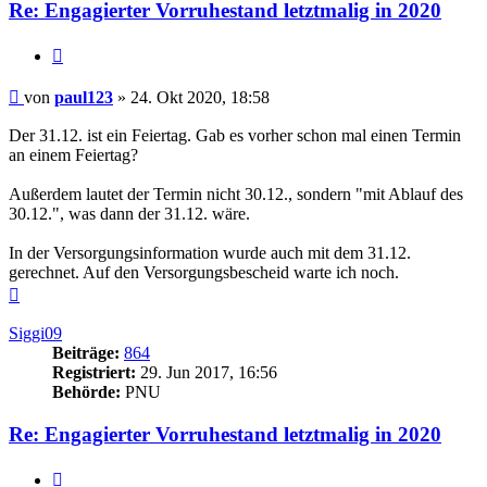
Re: Engagierter Vorruhestand letztmalig in 2020
Zitieren
Beitrag
von
paul123
»
24. Okt 2020, 18:58
Der 31.12. ist ein Feiertag. Gab es vorher schon mal einen Termin
an einem Feiertag?
Außerdem lautet der Termin nicht 30.12., sondern "mit Ablauf des
30.12.", was dann der 31.12. wäre.
In der Versorgungsinformation wurde auch mit dem 31.12.
gerechnet. Auf den Versorgungsbescheid warte ich noch.
Nach
oben
Siggi09
Beiträge:
864
Registriert:
29. Jun 2017, 16:56
Behörde:
PNU
Re: Engagierter Vorruhestand letztmalig in 2020
Zitieren