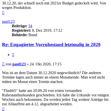
30.12.20, der schnell noch mit 2021er Budget gedeckelt wird. Von
wegen Produktion.
Nach
oben
paul123
Beiträge:
34
Registriert:
8. Dez 2019, 17:12
Behörde:
Bund
Re: Engagierter Vorruhestand letztmalig in 2020
Zitieren
Beitrag
von
paul123
»
24. Okt 2020, 17:15
Was ist an dem Datum 30.12.2020 ungewöhnlich? Die anderen
Termine lagen auch immer an einem Monatsende. Man wird nicht
mitten im Monat einen Termin machen.
"Flash65" hatte am 20.09.20 von ersten versandten
Ruhestandsurkunden geschrieben. Ich habe die Urkunde vor einigen
Wochen auch bekommen. Da werden jeden Tag weitere Anträge bis
zur Ablauffrist am 4.12. abgearbeitet werden.
Nach