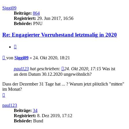
oben
Siggi09
Beiträge:
864
Registriert:
29. Jun 2017, 16:56
Behörde:
PNU
Re: Engagierter Vorruhestand letztmalig in 2020
Zitieren
Beitrag
von
Siggi09
»
24. Okt 2020, 18:21
paul123
hat geschrieben:
24. Okt 2020, 17:15
Was ist
an dem Datum 30.12.2020 ungewöhnlich?
Dass der Dezember 31 Tage hat ... ? Warum jetzt plötzlich "mitten"
im Monat?
Nach
oben
paul123
Beiträge:
34
Registriert:
8. Dez 2019, 17:12
Behörde:
Bund