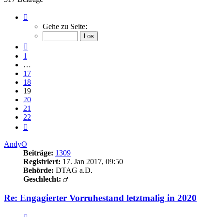
Seite
19
Gehe zu Seite:
von
22
Vorherige
1
…
17
18
19
20
21
22
Nächste
AndyO
Beiträge:
1309
Registriert:
17. Jan 2017, 09:50
Behörde:
DTAG a.D.
Geschlecht:
Re: Engagierter Vorruhestand letztmalig in 2020
Zitieren