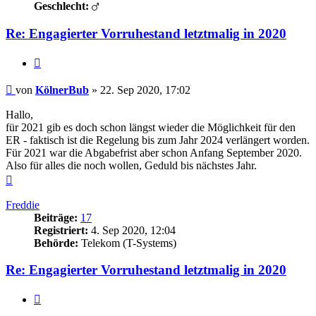
Geschlecht:
Re: Engagierter Vorruhestand letztmalig in 2020
Zitieren
Beitrag
von
KölnerBub
»
22. Sep 2020, 17:02
Hallo,
für 2021 gib es doch schon längst wieder die Möglichkeit für den
ER - faktisch ist die Regelung bis zum Jahr 2024 verlängert worden.
Für 2021 war die Abgabefrist aber schon Anfang September 2020.
Also für alles die noch wollen, Geduld bis nächstes Jahr.
Nach
oben
Freddie
Beiträge:
17
Registriert:
4. Sep 2020, 12:04
Behörde:
Telekom (T-Systems)
Re: Engagierter Vorruhestand letztmalig in 2020
Zitieren