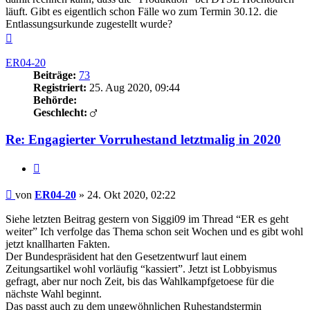
läuft. Gibt es eigentlich schon Fälle wo zum Termin 30.12. die
Entlassungsurkunde zugestellt wurde?
Nach
oben
ER04-20
Beiträge:
73
Registriert:
25. Aug 2020, 09:44
Behörde:
Geschlecht:
Re: Engagierter Vorruhestand letztmalig in 2020
Zitieren
Beitrag
von
ER04-20
»
24. Okt 2020, 02:22
Siehe letzten Beitrag gestern von Siggi09 im Thread “ER es geht
weiter” Ich verfolge das Thema schon seit Wochen und es gibt wohl
jetzt knallharten Fakten.
Der Bundespräsident hat den Gesetzentwurf laut einem
Zeitungsartikel wohl vorläufig “kassiert”. Jetzt ist Lobbyismus
gefragt, aber nur noch Zeit, bis das Wahlkampfgetoese für die
nächste Wahl beginnt.
Das passt auch zu dem ungewöhnlichen Ruhestandstermin