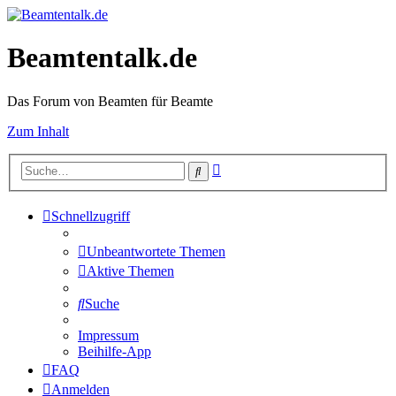
Beamtentalk.de
Das Forum von Beamten für Beamte
Zum Inhalt
Erweiterte
Suche
Suche
Schnellzugriff
Unbeantwortete Themen
Aktive Themen
Suche
Impressum
Beihilfe-App
FAQ
Anmelden