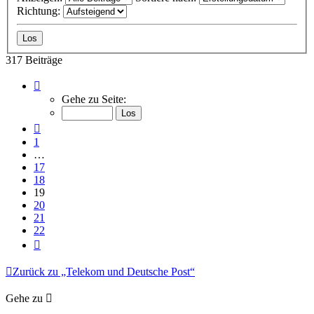
Richtung:
317 Beiträge
Seite
19
Gehe zu Seite:
von
22
Vorherige
1
…
17
18
19
20
21
22
Nächste
Zurück zu „Telekom und Deutsche Post“
Gehe zu