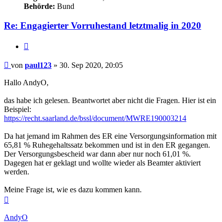
Behörde:
Bund
Re: Engagierter Vorruhestand letztmalig in 2020
Zitieren
Beitrag
von
paul123
»
30. Sep 2020, 20:05
Hallo AndyO,
das habe ich gelesen. Beantwortet aber nicht die Fragen. Hier ist ein
Beispiel:
https://recht.saarland.de/bssl/document/MWRE190003214
Da hat jemand im Rahmen des ER eine Versorgungsinformation mit
65,81 % Ruhegehaltssatz bekommen und ist in den ER gegangen.
Der Versorgungsbescheid war dann aber nur noch 61,01 %.
Dagegen hat er geklagt und wollte wieder als Beamter aktiviert
werden.
Meine Frage ist, wie es dazu kommen kann.
Nach
oben
AndyO