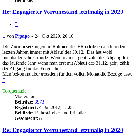
Behörde:
Re: Engagierter Vorruhestand letztmalig in 2020
Zitieren
Beitrag
von
Pipapo
»
24. Okt 2020, 20:10
Die Zurruhesetzungen im Rahmen des ER erfolgten auch in den
letzten Jahren immer mit Ablauf des 30.12.. Das hat wohl
buchhalterische Gründe. Wenn man da geht, zählt der Abgang für
das laufende Jahr, wenn man erst mit Ablauf des 31.12. geht, zählt
der Abgang für das Folgejahr.
Man bekommt aber trotzdem für den vollen Monat die Bezüge usw.
Nach
oben
Torquemada
Moderator
Beiträge:
3973
Registriert:
4. Jul 2012, 13:08
Behörde:
Ruheständler und Privatier
Geschlecht:
Re: Engagierter Vorruhestand letztmalig in 2020