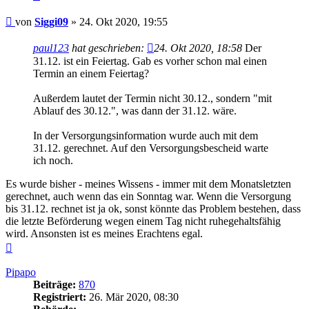
Beitrag
von
Siggi09
»
24. Okt 2020, 19:55
paul123
hat geschrieben:
24. Okt 2020, 18:58
Der
31.12. ist ein Feiertag. Gab es vorher schon mal einen
Termin an einem Feiertag?
Außerdem lautet der Termin nicht 30.12., sondern "mit
Ablauf des 30.12.", was dann der 31.12. wäre.
In der Versorgungsinformation wurde auch mit dem
31.12. gerechnet. Auf den Versorgungsbescheid warte
ich noch.
Es wurde bisher - meines Wissens - immer mit dem Monatsletzten
gerechnet, auch wenn das ein Sonntag war. Wenn die Versorgung
bis 31.12. rechnet ist ja ok, sonst könnte das Problem bestehen, dass
die letzte Beförderung wegen einem Tag nicht ruhegehaltsfähig
wird. Ansonsten ist es meines Erachtens egal.
Nach
oben
Pipapo
Beiträge:
870
Registriert:
26. Mär 2020, 08:30