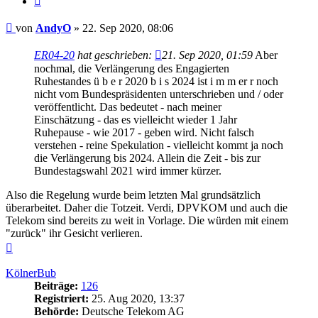
Beitrag
von
AndyO
»
22. Sep 2020, 08:06
ER04-20
hat geschrieben:
21. Sep 2020, 01:59
Aber
nochmal, die Verlängerung des Engagierten
Ruhestandes ü b e r 2020 b i s 2024 ist i m m er r noch
nicht vom Bundespräsidenten unterschrieben und / oder
veröffentlicht. Das bedeutet - nach meiner
Einschätzung - das es vielleicht wieder 1 Jahr
Ruhepause - wie 2017 - geben wird. Nicht falsch
verstehen - reine Spekulation - vielleicht kommt ja noch
die Verlängerung bis 2024. Allein die Zeit - bis zur
Bundestagswahl 2021 wird immer kürzer.
Also die Regelung wurde beim letzten Mal grundsätzlich
überarbeitet. Daher die Totzeit. Verdi, DPVKOM und auch die
Telekom sind bereits zu weit in Vorlage. Die würden mit einem
"zurück" ihr Gesicht verlieren.
Nach
oben
KölnerBub
Beiträge:
126
Registriert:
25. Aug 2020, 13:37
Behörde:
Deutsche Telekom AG