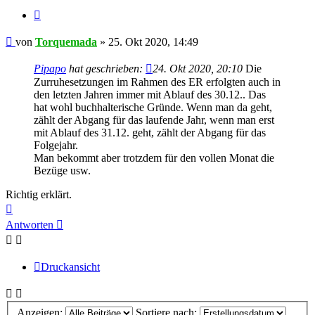
Zitieren
Beitrag
von
Torquemada
»
25. Okt 2020, 14:49
Pipapo
hat geschrieben:
24. Okt 2020, 20:10
Die
Zurruhesetzungen im Rahmen des ER erfolgten auch in
den letzten Jahren immer mit Ablauf des 30.12.. Das
hat wohl buchhalterische Gründe. Wenn man da geht,
zählt der Abgang für das laufende Jahr, wenn man erst
mit Ablauf des 31.12. geht, zählt der Abgang für das
Folgejahr.
Man bekommt aber trotzdem für den vollen Monat die
Bezüge usw.
Richtig erklärt.
Nach
oben
Antworten
Druckansicht
Anzeigen:
Sortiere nach: