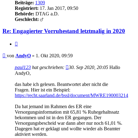
Beiträge:
1309
Registriert:
17. Jan 2017, 09:50
Behörde:
DTAG a.D.
Geschlecht:
Re: Engagierter Vorruhestand letztmalig in 2020
Zitieren
Beitrag
von
AndyO
»
1. Okt 2020, 09:59
paul123
hat geschrieben:
30. Sep 2020, 20:05
Hallo
AndyO,
das habe ich gelesen. Beantwortet aber nicht die
Fragen. Hier ist ein Beispiel:
https://recht.saarland.de/bssl/document/MWRE190003214
Da hat jemand im Rahmen des ER eine
Versorgungsinformation mit 65,81 % Ruhegehaltssatz
bekommen und ist in den ER gegangen. Der
Versorgungsbescheid war dann aber nur noch 61,01 %.
Dagegen hat er geklagt und wollte wieder als Beamter
aktiviert werden.