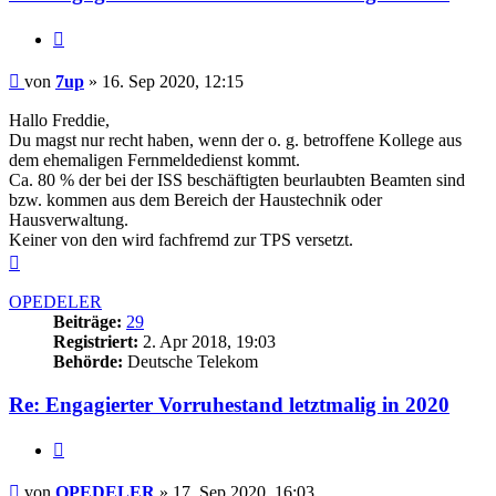
Zitieren
Beitrag
von
7up
»
16. Sep 2020, 12:15
Hallo Freddie,
Du magst nur recht haben, wenn der o. g. betroffene Kollege aus
dem ehemaligen Fernmeldedienst kommt.
Ca. 80 % der bei der ISS beschäftigten beurlaubten Beamten sind
bzw. kommen aus dem Bereich der Haustechnik oder
Hausverwaltung.
Keiner von den wird fachfremd zur TPS versetzt.
Nach
oben
OPEDELER
Beiträge:
29
Registriert:
2. Apr 2018, 19:03
Behörde:
Deutsche Telekom
Re: Engagierter Vorruhestand letztmalig in 2020
Zitieren
Beitrag
von
OPEDELER
»
17. Sep 2020, 16:03