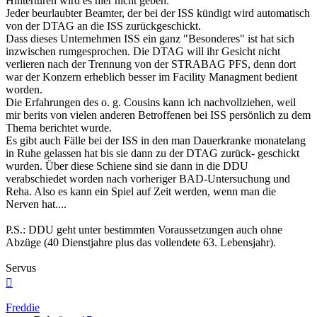
Hintertüren wird es hier nicht geben.
Jeder beurlaubter Beamter, der bei der ISS kündigt wird automatisch
von der DTAG an die ISS zurückgeschickt.
Dass dieses Unternehmen ISS ein ganz "Besonderes" ist hat sich
inzwischen rumgesprochen. Die DTAG will ihr Gesicht nicht
verlieren nach der Trennung von der STRABAG PFS, denn dort
war der Konzern erheblich besser im Facility Managment bedient
worden.
Die Erfahrungen des o. g. Cousins kann ich nachvollziehen, weil
mir berits von vielen anderen Betroffenen bei ISS persönlich zu dem
Thema berichtet wurde.
Es gibt auch Fälle bei der ISS in den man Dauerkranke monatelang
in Ruhe gelassen hat bis sie dann zu der DTAG zurück- geschickt
wurden. Über diese Schiene sind sie dann in die DDU
verabschiedet worden nach vorheriger BAD-Untersuchung und
Reha. Also es kann ein Spiel auf Zeit werden, wenn man die
Nerven hat....
P.S.: DDU geht unter bestimmten Voraussetzungen auch ohne
Abzüge (40 Dienstjahre plus das vollendete 63. Lebensjahr).
Servus
Nach
oben
Freddie