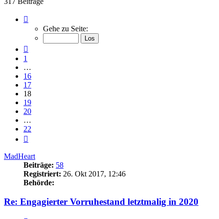
317 Beiträge
Seite
18
Gehe zu Seite:
von
22
Vorherige
1
…
16
17
18
19
20
…
22
Nächste
MadHeart
Beiträge:
58
Registriert:
26. Okt 2017, 12:46
Behörde:
Re: Engagierter Vorruhestand letztmalig in 2020