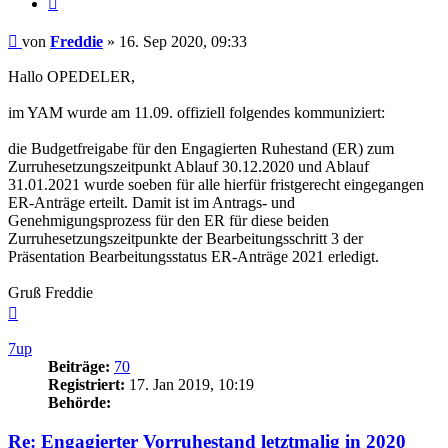
Beitrag
von
Freddie
»
16. Sep 2020, 09:33
Hallo OPEDELER,
im YAM wurde am 11.09. offiziell folgendes kommuniziert:
die Budgetfreigabe für den Engagierten Ruhestand (ER) zum
Zurruhesetzungszeitpunkt Ablauf 30.12.2020 und Ablauf
31.01.2021 wurde soeben für alle hierfür fristgerecht eingegangen
ER-Anträge erteilt. Damit ist im Antrags- und
Genehmigungsprozess für den ER für diese beiden
Zurruhesetzungszeitpunkte der Bearbeitungsschritt 3 der
Präsentation Bearbeitungsstatus ER-Anträge 2021 erledigt.
Gruß Freddie
Nach
oben
7up
Beiträge:
70
Registriert:
17. Jan 2019, 10:19
Behörde:
Re: Engagierter Vorruhestand letztmalig in 2020