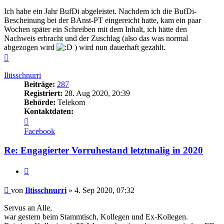
Ich habe ein Jahr BufDi abgeleistet. Nachdem ich die BufDi-
Bescheinung bei der BAnst-PT eingereicht hatte, kam ein paar
Wochen später ein Schreiben mit dem Inhalt, ich hätte den
Nachweis erbracht und der Zuschlag (also das was normal
abgezogen wird
) wird nun dauerhaft gezahlt.
Nach
oben
Iltisschnurri
Beiträge:
287
Registriert:
28. Aug 2020, 20:39
Behörde:
Telekom
Kontaktdaten:
Kontaktdaten
von
Facebook
Iltisschnurri
Re: Engagierter Vorruhestand letztmalig in 2020
Zitieren
Beitrag
von
Iltisschnurri
»
4. Sep 2020, 07:32
Servus an Alle,
war gestern beim Stammtisch, Kollegen und Ex-Kollegen.