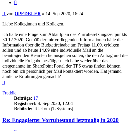
Zitieren
Beitrag
von
OPEDELER
»
14. Sep 2020, 16:24
Liebe Kolleginnen und Kollegen,
ich hätte eine Frage zum Ablaufplan des Zurruhesetzungszeitpunkts
30.12.2020. Gemäß der mir vorliegenden Informationen hätte die
Information über die Budgetfreigabe am Freitag 11.09. erfolgen
sollen und ab heute 14.09 eine individuelle Mail an die
beantragenden Beamten herausgehen sollen, die den Antrag und die
individuelle Freigabe bestätigen. Ich habe weder über das
erstgenannte im SharePoint Portal der TPS etwas finden können
noch bin ich persönlich per Mail kontaktiert worden. Hat jemand
ähnliche Erfahrungen gemacht?
Nach
oben
Freddie
Beiträge:
17
Registriert:
4. Sep 2020, 12:04
Behörde:
Telekom (T-Systems)
Re: Engagierter Vorruhestand letztmalig in 2020
Zitieren