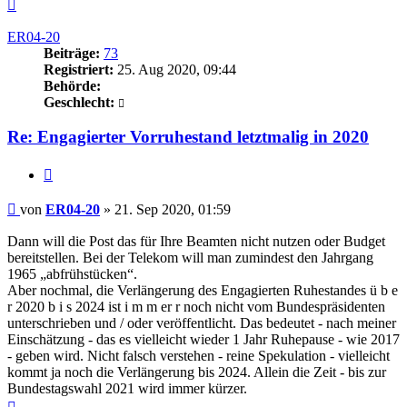
Nach
oben
ER04-20
Beiträge:
73
Registriert:
25. Aug 2020, 09:44
Behörde:
Geschlecht:
Re: Engagierter Vorruhestand letztmalig in 2020
Zitieren
Beitrag
von
ER04-20
»
21. Sep 2020, 01:59
Dann will die Post das für Ihre Beamten nicht nutzen oder Budget
bereitstellen. Bei der Telekom will man zumindest den Jahrgang
1965 „abfrühstücken“.
Aber nochmal, die Verlängerung des Engagierten Ruhestandes ü b e
r 2020 b i s 2024 ist i m m er r noch nicht vom Bundespräsidenten
unterschrieben und / oder veröffentlicht. Das bedeutet - nach meiner
Einschätzung - das es vielleicht wieder 1 Jahr Ruhepause - wie 2017
- geben wird. Nicht falsch verstehen - reine Spekulation - vielleicht
kommt ja noch die Verlängerung bis 2024. Allein die Zeit - bis zur
Bundestagswahl 2021 wird immer kürzer.
Nach