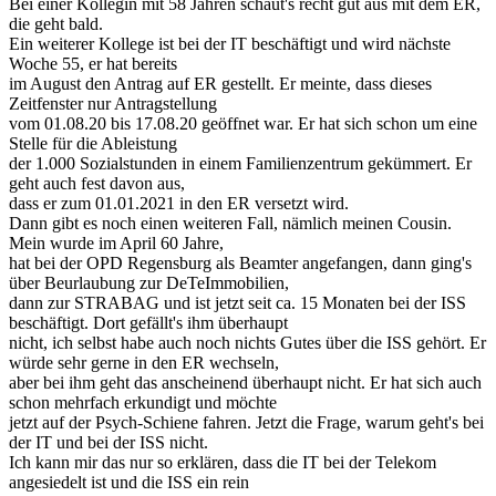
Bei einer Kollegin mit 58 Jahren schaut's recht gut aus mit dem ER,
die geht bald.
Ein weiterer Kollege ist bei der IT beschäftigt und wird nächste
Woche 55, er hat bereits
im August den Antrag auf ER gestellt. Er meinte, dass dieses
Zeitfenster nur Antragstellung
vom 01.08.20 bis 17.08.20 geöffnet war. Er hat sich schon um eine
Stelle für die Ableistung
der 1.000 Sozialstunden in einem Familienzentrum gekümmert. Er
geht auch fest davon aus,
dass er zum 01.01.2021 in den ER versetzt wird.
Dann gibt es noch einen weiteren Fall, nämlich meinen Cousin.
Mein wurde im April 60 Jahre,
hat bei der OPD Regensburg als Beamter angefangen, dann ging's
über Beurlaubung zur DeTeImmobilien,
dann zur STRABAG und ist jetzt seit ca. 15 Monaten bei der ISS
beschäftigt. Dort gefällt's ihm überhaupt
nicht, ich selbst habe auch noch nichts Gutes über die ISS gehört. Er
würde sehr gerne in den ER wechseln,
aber bei ihm geht das anscheinend überhaupt nicht. Er hat sich auch
schon mehrfach erkundigt und möchte
jetzt auf der Psych-Schiene fahren. Jetzt die Frage, warum geht's bei
der IT und bei der ISS nicht.
Ich kann mir das nur so erklären, dass die IT bei der Telekom
angesiedelt ist und die ISS ein rein