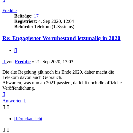
oben
Freddie
Beiträge:
17
Registriert:
4. Sep 2020, 12:04
Behörde:
Telekom (T-Systems)
Re: Engagierter Vorruhestand letztmalig in 2020
Zitieren
Beitrag
von
Freddie
»
21. Sep 2020, 13:03
Die alte Regelung gilt noch bis Ende 2020, daher macht die
Telekom davon auch Gebrauch.
Abwarten, was nun ab 2021 passiert, da fehlt noch die offizielle
Veröffentlichung.
Nach
oben
Antworten
Druckansicht