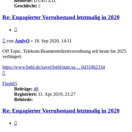
Behörde:
DTAG a.D.
Geschlecht:
Re: Engagierter Vorruhestand letztmalig in 2020
Zitieren
Beitrag
von
AndyO
»
18. Sep 2020, 14:11
Off Topic, Telekom-Beamtenteilzeitverordnung seit heute bis 2025
verlängert.
https://www.bgbl.de/xaver/bgbl/start.xa ... 0431062334
Nach
oben
Flash65
Beiträge:
48
Registriert:
11. Apr 2019, 21:27
Behörde:
Re: Engagierter Vorruhestand letztmalig in 2020
Zitieren