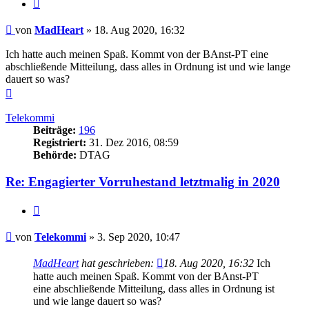
Zitieren
Beitrag
von
MadHeart
»
18. Aug 2020, 16:32
Ich hatte auch meinen Spaß. Kommt von der BAnst-PT eine
abschließende Mitteilung, dass alles in Ordnung ist und wie lange
dauert so was?
Nach
oben
Telekommi
Beiträge:
196
Registriert:
31. Dez 2016, 08:59
Behörde:
DTAG
Re: Engagierter Vorruhestand letztmalig in 2020
Zitieren
Beitrag
von
Telekommi
»
3. Sep 2020, 10:47
MadHeart
hat geschrieben:
18. Aug 2020, 16:32
Ich
hatte auch meinen Spaß. Kommt von der BAnst-PT
eine abschließende Mitteilung, dass alles in Ordnung ist
und wie lange dauert so was?