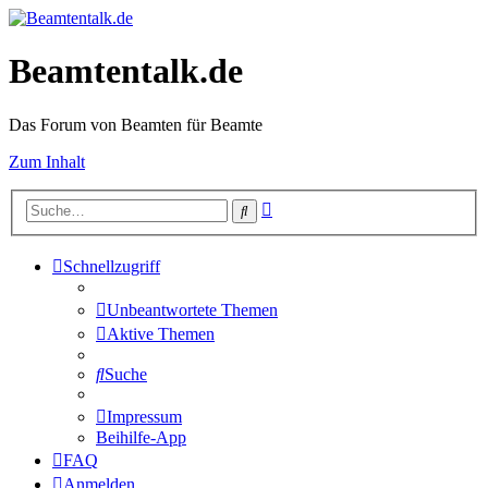
Beamtentalk.de
Das Forum von Beamten für Beamte
Zum Inhalt
Erweiterte
Suche
Suche
Schnellzugriff
Unbeantwortete Themen
Aktive Themen
Suche
Impressum
Beihilfe-App
FAQ
Anmelden