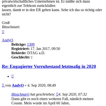
privatwirtschaftliches Unternehmen ist. Er müßte sich dann
eigentlich zur Telekom zurückfallen
lassen, damit er in den ER gehen kann. Sehe ich das so richtig oder
nicht?
Gruß
Iltisschnurri
Nach
oben
AndyO
Beiträge:
1309
Registriert:
17. Jan 2017, 09:50
Behörde:
DTAG a.D.
Geschlecht:
Re: Engagierter Vorruhestand letztmalig in 2020
Zitieren
Beitrag
von
AndyO
»
4. Sep 2020, 08:49
Iltisschnurri
hat geschrieben:
4. Sep 2020, 07:32
Dann gibt es noch einen weiteren Fall, nämlich meinen
Cousin. Mein wurde im April 60 Jahre,