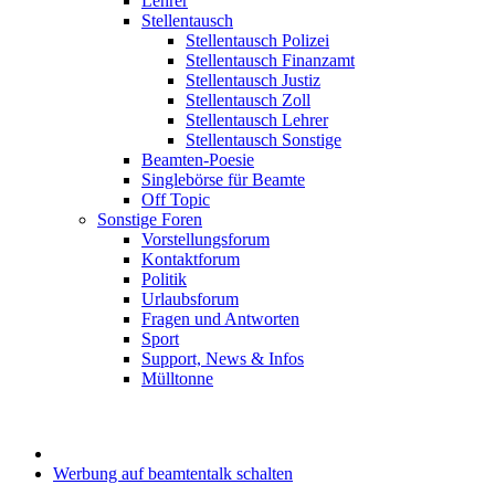
Lehrer
Stellentausch
Stellentausch Polizei
Stellentausch Finanzamt
Stellentausch Justiz
Stellentausch Zoll
Stellentausch Lehrer
Stellentausch Sonstige
Beamten-Poesie
Singlebörse für Beamte
Off Topic
Sonstige Foren
Vorstellungsforum
Kontaktforum
Politik
Urlaubsforum
Fragen und Antworten
Sport
Support, News & Infos
Mülltonne
Werbung auf beamtentalk schalten