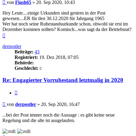
Beitrag
von
Flash65
»
20. Sep 2020, 10:43
Hey Leute....einige Urkunden sind gestern in der Post
gewesen....ER für den 30.12.2020 für Jahrgang 1965
Wer hat noch seine Ruhestandsurkunde schon, obwohl sie erst im
Dezember kommen sollten? Komisch...was sagt da der Betriebsrat?
Nach
oben
derpostler
Beiträge:
43
Registriert:
19. Dez 2018, 07:05
Behörde:
Geschlecht:
Re: Engagierter Vorruhestand letztmalig in 2020
Zitieren
Beitrag
von
derpostler
»
20. Sep 2020, 16:47
...bei der Post immer noch die Aussage : es gibt keine neue
Regelung und die alte ist ausgelaufen.