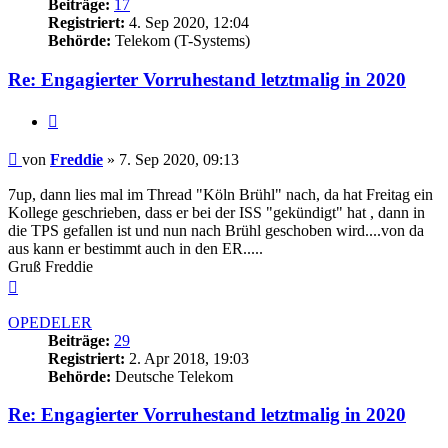
Beiträge:
17
Registriert:
4. Sep 2020, 12:04
Behörde:
Telekom (T-Systems)
Re: Engagierter Vorruhestand letztmalig in 2020
Zitieren
Beitrag
von
Freddie
»
7. Sep 2020, 09:13
7up, dann lies mal im Thread "Köln Brühl" nach, da hat Freitag ein
Kollege geschrieben, dass er bei der ISS "gekündigt" hat , dann in
die TPS gefallen ist und nun nach Brühl geschoben wird....von da
aus kann er bestimmt auch in den ER.....
Gruß Freddie
Nach
oben
OPEDELER
Beiträge:
29
Registriert:
2. Apr 2018, 19:03
Behörde:
Deutsche Telekom
Re: Engagierter Vorruhestand letztmalig in 2020