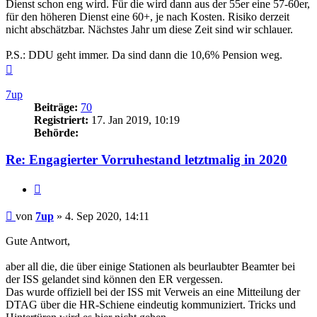
Dienst schon eng wird. Für die wird dann aus der 55er eine 57-60er,
für den höheren Dienst eine 60+, je nach Kosten. Risiko derzeit
nicht abschätzbar. Nächstes Jahr um diese Zeit sind wir schlauer.
P.S.: DDU geht immer. Da sind dann die 10,6% Pension weg.
Nach
oben
7up
Beiträge:
70
Registriert:
17. Jan 2019, 10:19
Behörde:
Re: Engagierter Vorruhestand letztmalig in 2020
Zitieren
Beitrag
von
7up
»
4. Sep 2020, 14:11
Gute Antwort,
aber all die, die über einige Stationen als beurlaubter Beamter bei
der ISS gelandet sind können den ER vergessen.
Das wurde offiziell bei der ISS mit Verweis an eine Mitteilung der
DTAG über die HR-Schiene eindeutig kommuniziert. Tricks und