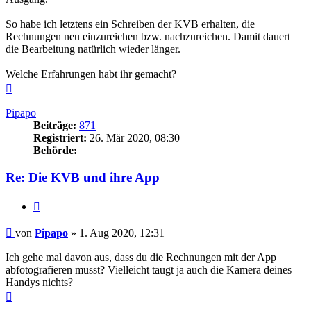
So habe ich letztens ein Schreiben der KVB erhalten, die
Rechnungen neu einzureichen bzw. nachzureichen. Damit dauert
die Bearbeitung natürlich wieder länger.
Welche Erfahrungen habt ihr gemacht?
Nach
oben
Pipapo
Beiträge:
871
Registriert:
26. Mär 2020, 08:30
Behörde:
Re: Die KVB und ihre App
Zitieren
Beitrag
von
Pipapo
»
1. Aug 2020, 12:31
Ich gehe mal davon aus, dass du die Rechnungen mit der App
abfotografieren musst? Vielleicht taugt ja auch die Kamera deines
Handys nichts?
Nach
oben