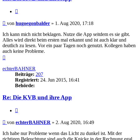
Zitieren
Beitrag
von
hugoegonbalder
»
1. Aug 2020, 17:18
Ich kann mich nicht beklagen. Nutze die App seitdem es sie gibt.
Alles wird direkt beim ersten mal erkannt und ist auch klar und
deutlich zu lesen. Vor ein paar Tagen noch genutzt. Kollegen haben
auch keine Probleme.
Nach
oben
echterBAHNER
Beiträge:
207
Registriert:
24. Jun 2015, 16:41
Behörde:
Re: Die KVB und ihre App
Zitieren
Beitrag
von
echterBAHNER
»
2. Aug 2020, 16:49
Ich habe nur Probleme wenn das Licht zu dunkel ist. Mit der
richtigen Beleuchtung sind auch die Knicke in der Rechnung egal