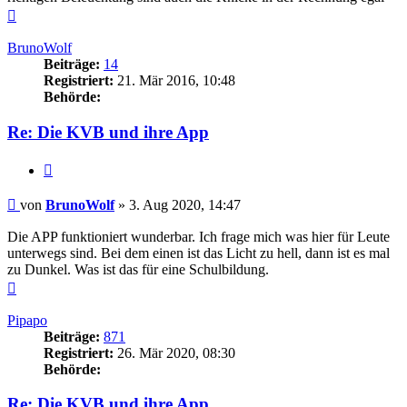
Nach
oben
BrunoWolf
Beiträge:
14
Registriert:
21. Mär 2016, 10:48
Behörde:
Re: Die KVB und ihre App
Zitieren
Beitrag
von
BrunoWolf
»
3. Aug 2020, 14:47
Die APP funktioniert wunderbar. Ich frage mich was hier für Leute
unterwegs sind. Bei dem einen ist das Licht zu hell, dann ist es mal
zu Dunkel. Was ist das für eine Schulbildung.
Nach
oben
Pipapo
Beiträge:
871
Registriert:
26. Mär 2020, 08:30
Behörde:
Re: Die KVB und ihre App