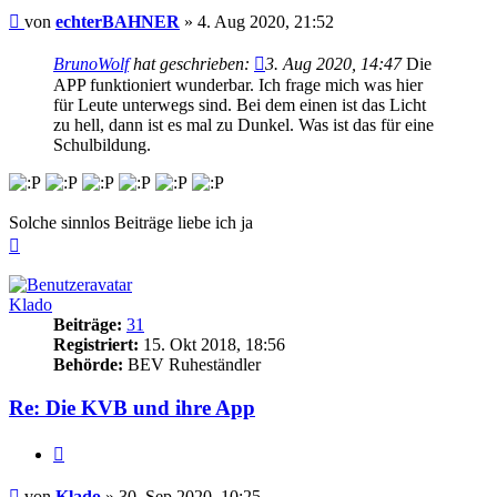
Beitrag
von
echterBAHNER
»
4. Aug 2020, 21:52
BrunoWolf
hat geschrieben:
3. Aug 2020, 14:47
Die
APP funktioniert wunderbar. Ich frage mich was hier
für Leute unterwegs sind. Bei dem einen ist das Licht
zu hell, dann ist es mal zu Dunkel. Was ist das für eine
Schulbildung.
Solche sinnlos Beiträge liebe ich ja
Nach
oben
Klado
Beiträge:
31
Registriert:
15. Okt 2018, 18:56
Behörde:
BEV Ruheständler
Re: Die KVB und ihre App
Zitieren
Beitrag
von
Klado
»
30. Sep 2020, 10:25