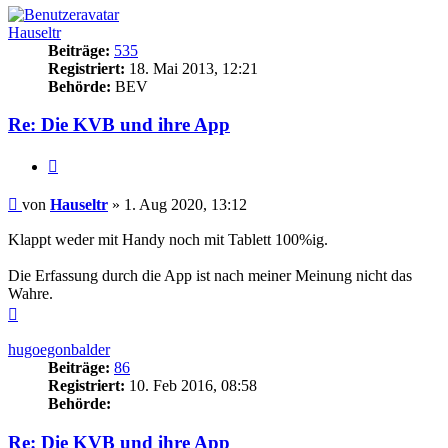
Hauseltr
Beiträge:
535
Registriert:
18. Mai 2013, 12:21
Behörde:
BEV
Re: Die KVB und ihre App
Zitieren
Beitrag
von
Hauseltr
»
1. Aug 2020, 13:12
Klappt weder mit Handy noch mit Tablett 100%ig.
Die Erfassung durch die App ist nach meiner Meinung nicht das
Wahre.
Nach
oben
hugoegonbalder
Beiträge:
86
Registriert:
10. Feb 2016, 08:58
Behörde:
Re: Die KVB und ihre App