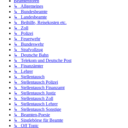
Beamtenforen
↳ Allgemeines
↳ Bundesbeamte
↳ Landesbeamte
↳ Beihilfe, Reisekosten etc.
↳ Zoll
↳ Polizei
↳ Feuerwehr
↳ Bundeswehr
↳ Strafvollzug
↳ Deutsche Bahn
↳ Telekom und Deutsche Post
↳ Finanzämter
↳ Lehrer
↳ Stellentausch
↳ Stellentausch Polizei
↳ Stellentausch Finanzamt
↳ Stellentausch Justiz
↳ Stellentausch Zoll
↳ Stellentausch Lehrer
↳ Stellentausch Sonstige
↳ Beamten-Poesie
↳ Singlebörse für Beamte
↳ Off Topic