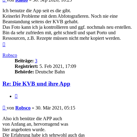
Ich benutze die App seit es die gibt.
Keinerlei Probleme mit dem Abfotografieren. Noch nie eine
Beanstandung seitens der KVB gehabt.
Das Foto kann ich ja kontrollieren und ggf. nochmals neu erstellen.
Bin da sehr zufrieden mit, geht schnell und spart Porto und
Ressourcen, z.B. Rezepte müssen nicht mehr kopiert werden.
Nach
oben
Robsco
Beiträge:
3
Registriert:
5. Feb 2021, 17:09
Behörde:
Deutsche Bahn
Re: Die KVB und ihre App
Zitieren
Beitrag
von
Robsco
»
30. Mär 2021, 05:15
Also ich benütze die APP auch
von Anfang an, hervorragend was
hier angeboten wurde.
Die Erfahrung habe ich sehrwohl auch das