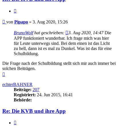
Zitieren
Beitrag
von
Pipapo
»
3. Aug 2020, 15:26
BrunoWolf
hat geschrieben:
3. Aug 2020, 14:47
Die
APP funktioniert wunderbar. Ich frage mich was hier
für Leute unterwegs sind. Bei dem einen ist das Licht
zu hell, dann ist es mal zu Dunkel. Was ist das für eine
Schulbildung.
Die Frage nach der Schulbildung stellt sich mir auch immer bei
solchen Beiträgen.
Nach
oben
echterBAHNER
Beiträge:
207
Registriert:
24. Jun 2015, 16:41
Behörde:
Re: Die KVB und ihre App
Zitieren