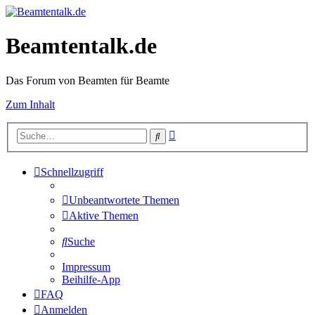
Beamtentalk.de
Das Forum von Beamten für Beamte
Zum Inhalt
Erweiterte
Suche
Suche
Schnellzugriff
Unbeantwortete Themen
Aktive Themen
Suche
Impressum
Beihilfe-App
FAQ
Anmelden