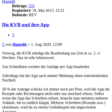
Hauseltr
Beiträge:
535
Registriert:
18. Mai 2013, 12:21
Behörde:
BEV
Die KVB und ihre App
Zitieren
Beitrag
von
Hauseltr
»
1. Aug 2020, 12:09
Vorweg, die KVB erledigt die Bearbeitung zur Zeit in ca. 2 -3
Wochen. Das ist sehr lobenswert.
Am Schnellsten werden die Anträge per App bearbeitet.
Allerdings hat die App nach meiner Meinung einen entscheidenden
Nachteil.
50 % der Anträge schicke ich immer noch per Post, weil die App die
Rezepte oder Rechnungen nicht oder nur unscharf erfasst. Selbst
wenn die App das Schreiben erfasst, braucht man meistens mehrere
Anläufe, bis es endlich klappt. Mehrere Schreiben (Rezepte usw.)
einzulesen, wird da zu einem Geduldsspiel mit ungewissem
Ausgang.