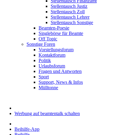
Stellentausch Finanzamt
Stellentausch Justiz
Stellentausch Zoll
Stellentausch Lehrer
Stellentausch Sonstige
Beamten-Poesie
Singlebörse für Beamte
Off Topic
Sonstige Foren
Vorstellungsforum
Kontaktforum
Politik
Urlaubsforum
Fragen und Antworten
Sport
Support, News & Infos
Mülltonne
Werbung auf beamtentalk schalten
Beihilfe-App
Beihilfe