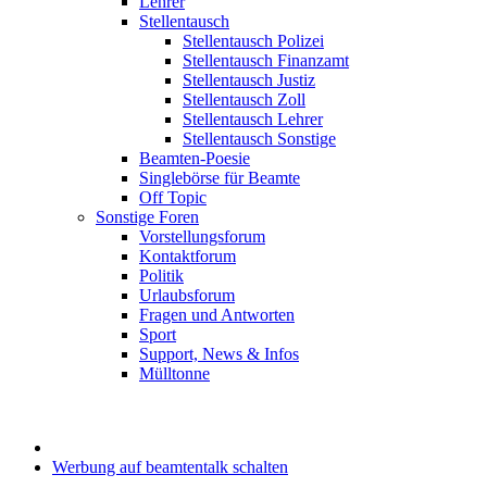
Lehrer
Stellentausch
Stellentausch Polizei
Stellentausch Finanzamt
Stellentausch Justiz
Stellentausch Zoll
Stellentausch Lehrer
Stellentausch Sonstige
Beamten-Poesie
Singlebörse für Beamte
Off Topic
Sonstige Foren
Vorstellungsforum
Kontaktforum
Politik
Urlaubsforum
Fragen und Antworten
Sport
Support, News & Infos
Mülltonne
Werbung auf beamtentalk schalten