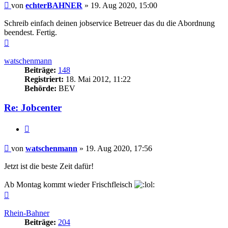
Beitrag
von
echterBAHNER
»
19. Aug 2020, 15:00
Schreib einfach deinen jobservice Betreuer das du die Abordnung
beendest. Fertig.
Nach
oben
watschenmann
Beiträge:
148
Registriert:
18. Mai 2012, 11:22
Behörde:
BEV
Re: Jobcenter
Zitieren
Beitrag
von
watschenmann
»
19. Aug 2020, 17:56
Jetzt ist die beste Zeit dafür!
Ab Montag kommt wieder Frischfleisch
Nach
oben
Rhein-Bahner
Beiträge:
204