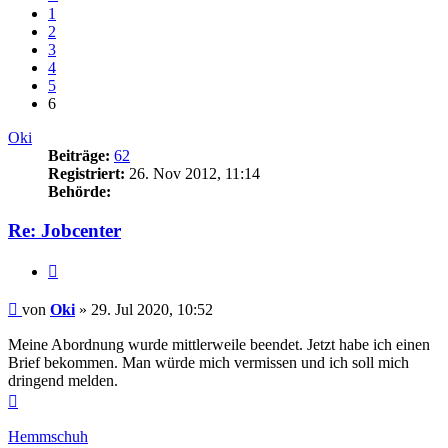
1
2
3
4
5
6
Oki
Beiträge:
62
Registriert:
26. Nov 2012, 11:14
Behörde:
Re: Jobcenter
Zitieren
Beitrag
von
Oki
»
29. Jul 2020, 10:52
Meine Abordnung wurde mittlerweile beendet. Jetzt habe ich einen
Brief bekommen. Man würde mich vermissen und ich soll mich
dringend melden.
Nach
oben
Hemmschuh