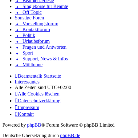
↳ Beamten-Poesie
↳ Singlebörse für Beamte
↳ Off Topic
Sonstige Foren
↳ Vorstellungsforum
↳ Kontaktforum
↳ Politik
↳ Urlaubsforum
↳ Fragen und Antworten
↳ Sport
↳ Support, News & Infos
↳ Mülltonne
Beamtentalk
Startseite
Interessantes
Alle Zeiten sind
UTC+02:00
Alle Cookies löschen
Datenschutzerklärung
Impressum
Kontakt
Powered by
phpBB
® Forum Software © phpBB Limited
Deutsche Übersetzung durch
phpBB.de