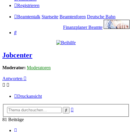
Registrieren
Beamtentalk
Startseite
Beamtenforen
Deutsche Bahn
Finanzplaner Beamte
Suche
Jobcenter
Moderator:
Moderatoren
Antworten
Druckansicht
Erweiterte
Suche
Suche
81 Beiträge
Vorherige