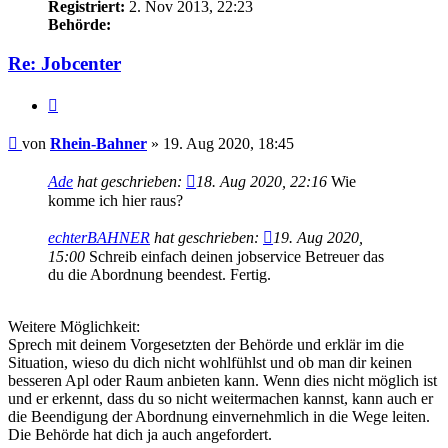
Registriert:
2. Nov 2013, 22:23
Behörde:
Re: Jobcenter
Zitieren
Beitrag
von
Rhein-Bahner
»
19. Aug 2020, 18:45
Ade
hat geschrieben:
18. Aug 2020, 22:16
Wie
komme ich hier raus?
echterBAHNER
hat geschrieben:
19. Aug 2020,
15:00
Schreib einfach deinen jobservice Betreuer das
du die Abordnung beendest. Fertig.
Weitere Möglichkeit:
Sprech mit deinem Vorgesetzten der Behörde und erklär im die
Situation, wieso du dich nicht wohlfühlst und ob man dir keinen
besseren Apl oder Raum anbieten kann. Wenn dies nicht möglich ist
und er erkennt, dass du so nicht weitermachen kannst, kann auch er
die Beendigung der Abordnung einvernehmlich in die Wege leiten.
Die Behörde hat dich ja auch angefordert.