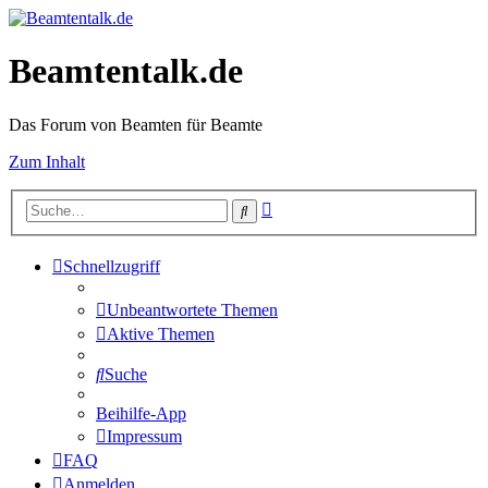
Beamtentalk.de
Das Forum von Beamten für Beamte
Zum Inhalt
Erweiterte
Suche
Suche
Schnellzugriff
Unbeantwortete Themen
Aktive Themen
Suche
Beihilfe-App
Impressum
FAQ
Anmelden