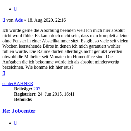
Zitieren
Beitrag
von
Ade
»
18. Aug 2020, 22:16
Ich würde gerne die Aborbung beenden weil Ich mich hier absolut
nicht wohl fühle. Es kann doch nicht sein, dass man komplett alleine
ohne Fenster in einer Abstellkammer sitzt. Es gibt so viele seit vielen
Wochen leerstehende Büros in denen ich mich garantiert wohler
fühlen würde. Die Räume dürfen allerdings nicht genutzt werden
obwohl die Mitbeiter seit Monaten im Homeoffice sind. Die
Aufgaben die ich bekomme würde ich als absolut minderwertig
bezeichnen. Wie komme ich hier raus?
Nach
oben
echterBAHNER
Beiträge:
207
Registriert:
24. Jun 2015, 16:41
Behörde:
Re: Jobcenter
Zitieren