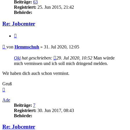
Beiträge:
63
Registriert:
25. Jun 2015, 21:42
Behörde:
Re: Jobcenter
Zitieren
Beitrag
von
Hemmschuh
»
31. Jul 2020, 12:05
Oki
hat geschrieben:
29. Jul 2020, 10:52
Man würde
mich vermissen und ich soll mich dringend melden.
Wir haben dich auch schon vermisst.
Gruß
Nach
oben
Ade
Beiträge:
7
Registriert:
30. Jun 2017, 08:43
Behörde:
Re: Jobcenter