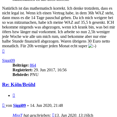
Natürlich ist das mathematisch korrekt. Ich denke trotzdem, dass es
nicht legal ist. Wenn ich einen Vertrag habe, in dem 36h WAZ steht,
dann muss es die 14 Tage pauschal geben. Da ich mich weigere bei
so was mitzumachen, habe ich meine WAZ auf 35,5 h gesenkt. ICH
bekomme nirgends was abgezogen, wenn ich krank bin, was bei mir
öfters bzw länger mal vorkommt. Ich arbeite so nun 2,5h weniger
jede Woche wie alle um mich rum, und bekomme aber nur eine
halbe Stunde finanziell abgezogen. Waren übrigens 30 Euro netto
monatlich. Für 20h weniger jeden Monat echt super
Nach
oben
Siggi09
Beiträge:
864
Registriert:
29. Jun 2017, 16:56
Behörde:
PNU
Re: Köln/Brühl
Zitieren
Beitrag
von
Siggi09
»
14. Jun 2020, 21:48
MissT
hat geschrieben:
13. Jun 2020, 13:16
Ich