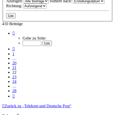
Anzeigen:
Sortiere nach:
Richtung:
410 Beiträge
Seite
22
Gehe zu Seite:
von
28
Vorherige
1
…
20
21
22
23
24
…
28
Nächste
Zurück zu „Telekom und Deutsche Post“