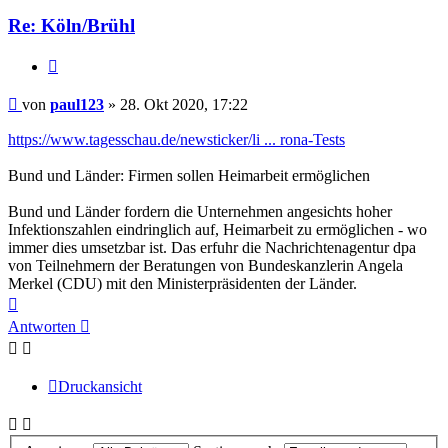
Re: Köln/Brühl
Zitieren
Beitrag
von
paul123
»
28. Okt 2020, 17:22
https://www.tagesschau.de/newsticker/li ... rona-Tests
Bund und Länder: Firmen sollen Heimarbeit ermöglichen
Bund und Länder fordern die Unternehmen angesichts hoher
Infektionszahlen eindringlich auf, Heimarbeit zu ermöglichen - wo
immer dies umsetzbar ist. Das erfuhr die Nachrichtenagentur dpa
von Teilnehmern der Beratungen von Bundeskanzlerin Angela
Merkel (CDU) mit den Ministerpräsidenten der Länder.
Nach
oben
Antworten
Druckansicht