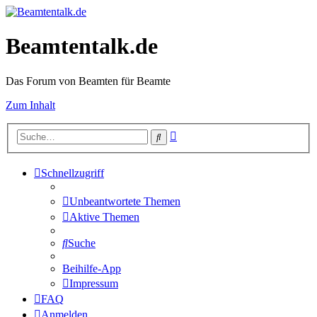
Beamtentalk.de
Das Forum von Beamten für Beamte
Zum Inhalt
Erweiterte
Suche
Suche
Schnellzugriff
Unbeantwortete Themen
Aktive Themen
Suche
Beihilfe-App
Impressum
FAQ
Anmelden