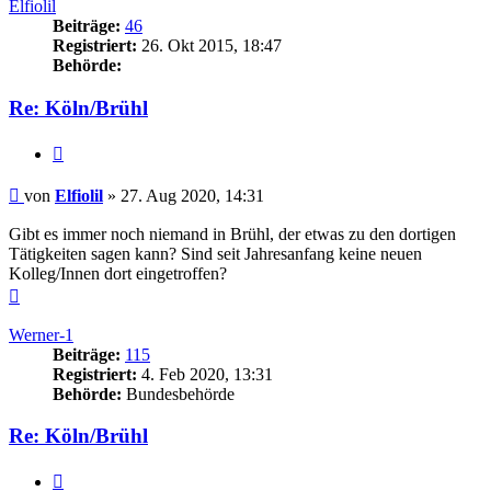
Elfiolil
Beiträge:
46
Registriert:
26. Okt 2015, 18:47
Behörde:
Re: Köln/Brühl
Zitieren
Beitrag
von
Elfiolil
»
27. Aug 2020, 14:31
Gibt es immer noch niemand in Brühl, der etwas zu den dortigen
Tätigkeiten sagen kann? Sind seit Jahresanfang keine neuen
Kolleg/Innen dort eingetroffen?
Nach
oben
Werner-1
Beiträge:
115
Registriert:
4. Feb 2020, 13:31
Behörde:
Bundesbehörde
Re: Köln/Brühl
Zitieren