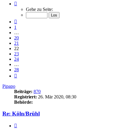
Seite
22
Gehe zu Seite:
von
28
Vorherige
1
…
20
21
22
23
24
…
28
Nächste
Pipapo
Beiträge:
870
Registriert:
26. Mär 2020, 08:30
Behörde:
Re: Köln/Brühl
Zitieren