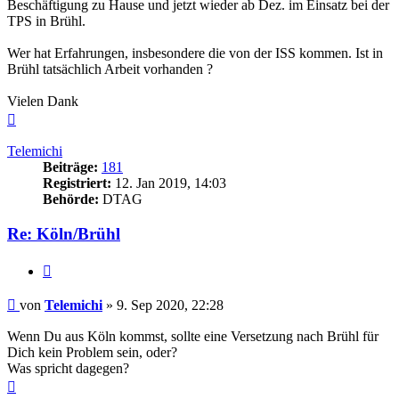
Beschäftigung zu Hause und jetzt wieder ab Dez. im Einsatz bei der
TPS in Brühl.
Wer hat Erfahrungen, insbesondere die von der ISS kommen. Ist in
Brühl tatsächlich Arbeit vorhanden ?
Vielen Dank
Nach
oben
Telemichi
Beiträge:
181
Registriert:
12. Jan 2019, 14:03
Behörde:
DTAG
Re: Köln/Brühl
Zitieren
Beitrag
von
Telemichi
»
9. Sep 2020, 22:28
Wenn Du aus Köln kommst, sollte eine Versetzung nach Brühl für
Dich kein Problem sein, oder?
Was spricht dagegen?
Nach