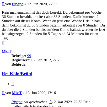
Beitrag
von
Pipapo
»
12. Jun 2020, 22:53
Rein mathematisch ist das doch korrekt. Du bekommst pro Woche
36 Stunden bezahlt, arbeitest aber 38 Stunden. Dafür kommen 2
Stunden auf dieses Konto. Wenn du jetzt eine Woche Urlaub hast,
dann bekommst du 36 Stunden bezahlt, arbeitest aber 0 Stunden. Da
du aber die 2 Stunden bereits auf dem Konto hattest, werden sie jetzt
halt abgezogen. 2 Stunden für 5 Tage sind 24 Minuten für einen
Tag.
Nach
oben
MissT
Beiträge:
99
Registriert:
13. Sep 2012, 22:23
Behörde:
Re: Köln/Brühl
Zitieren
Beitrag
von
MissT
»
13. Jun 2020, 13:16
Pipapo
hat geschrieben:
12. Jun 2020, 22:53
Rein
mathematisch ist das doch korrekt.