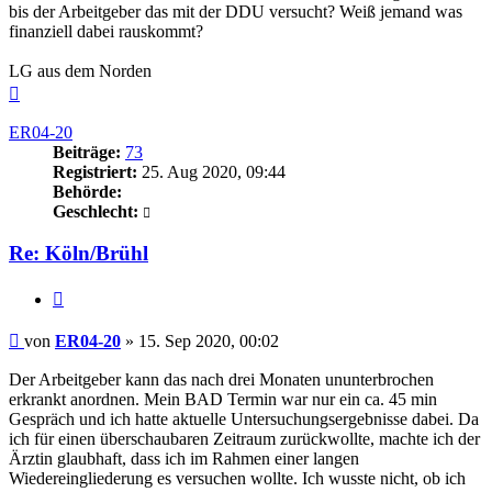
bis der Arbeitgeber das mit der DDU versucht? Weiß jemand was
finanziell dabei rauskommt?
LG aus dem Norden
Nach
oben
ER04-20
Beiträge:
73
Registriert:
25. Aug 2020, 09:44
Behörde:
Geschlecht:
Re: Köln/Brühl
Zitieren
Beitrag
von
ER04-20
»
15. Sep 2020, 00:02
Der Arbeitgeber kann das nach drei Monaten ununterbrochen
erkrankt anordnen. Mein BAD Termin war nur ein ca. 45 min
Gespräch und ich hatte aktuelle Untersuchungsergebnisse dabei. Da
ich für einen überschaubaren Zeitraum zurückwollte, machte ich der
Ärztin glaubhaft, dass ich im Rahmen einer langen
Wiedereingliederung es versuchen wollte. Ich wusste nicht, ob ich