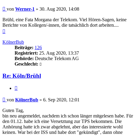
Beitrag
von
Werner-1
»
30. Aug 2020, 14:08
Brühl, eine Fata Morgana der Telekom. Viel Hören-Sagen, keine
Berichte von Kollegen/-innen, die tatsächlich dort arbeiten....
Nach
oben
KölnerBub
Beiträge:
126
Registriert:
25. Aug 2020, 13:37
Behörde:
Deutsche Telekom AG
Geschlecht:
Re: Köln/Brühl
Zitieren
Beitrag
von
KölnerBub
»
6. Sep 2020, 12:01
Guten Tag,
bin neu angemeldet, nachdem ich schon länger mitgelesen habe. Für
den 01.12. habe ich eine Versetztung zur TPS bekommen. Die
Anhörung hatte ich zwar abgelehnt, aber das interessierte wohl
keinen. War bei der ISS und habe dort "gekündigt", dann ohne