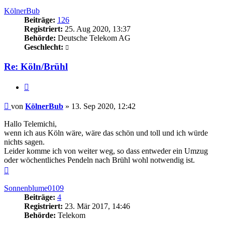
oben
KölnerBub
Beiträge:
126
Registriert:
25. Aug 2020, 13:37
Behörde:
Deutsche Telekom AG
Geschlecht:
Re: Köln/Brühl
Zitieren
Beitrag
von
KölnerBub
»
13. Sep 2020, 12:42
Hallo Telemichi,
wenn ich aus Köln wäre, wäre das schön und toll und ich würde
nichts sagen.
Leider komme ich von weiter weg, so dass entweder ein Umzug
oder wöchentliches Pendeln nach Brühl wohl notwendig ist.
Nach
oben
Sonnenblume0109
Beiträge:
4
Registriert:
23. Mär 2017, 14:46
Behörde:
Telekom