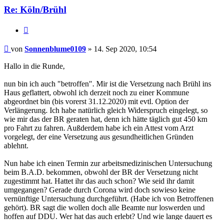
Re: Köln/Brühl
Zitieren
Beitrag
von
Sonnenblume0109
»
14. Sep 2020, 10:54
Hallo in die Runde,
nun bin ich auch "betroffen". Mir ist die Versetzung nach Brühl ins
Haus geflattert, obwohl ich derzeit noch zu einer Kommune
abgeordnet bin (bis vorerst 31.12.2020) mit evtl. Option der
Verlängerung. Ich habe natürlich gleich Widerspruch eingelegt, so
wie mir das der BR geraten hat, denn ich hätte täglich gut 450 km
pro Fahrt zu fahren. Außderdem habe ich ein Attest vom Arzt
vorgelegt, der eine Versetzung aus gesundheitlichen Gründen
ablehnt.
Nun habe ich einen Termin zur arbeitsmedizinischen Untersuchung
beim B.A.D. bekommen, obwohl der BR der Versetzung nicht
zugestimmt hat. Hattet ihr das auch schon? Wie seid ihr damit
umgegangen? Gerade durch Corona wird doch sowieso keine
vernünftige Untersuchung durchgeführt. (Habe ich von Betroffenen
gehört). BR sagt die wollen doch alle Beamte nur loswerden und
hoffen auf DDU. Wer hat das auch erlebt? Und wie lange dauert es