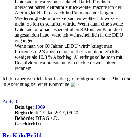
Untersuchungsergebnisse dabei. Da ich für einen
überschaubaren Zeitraum zurückwollte, machte ich der
Ärztin glaubhaft, dass ich im Rahmen einer langen
Wiedereingliederung es versuchen wollte. Ich wusste
nicht, ob ich es schaffen würde. Wenn dann eine zweite
Untersuchung nach wiederholten 3 Monaten Krankheit
angestanden hätte, wäre ich wahrscheinlich in die DDU
gegangen.
Wenn man vor 60 Jahren „DDU wird“ kriegt man
Prozente zu 2/3 angerechnet und es sind dann effektiv
weniger als 10,8 % Abschlag. Allerdings sollte man mit
Reaktivierungsuntersuchungen nach ca. zwei Jahren
rechnem
Ich bin aber gar nicht krank oder gar krankgeschrieben. Bin ja noch
in Abordnung bei einer Kommune
Nach
oben
AndyO
Beiträge:
1309
Registriert:
17. Jan 2017, 09:50
Behörde:
DTAG a.D.
Geschlecht:
Re: Köln/Brühl