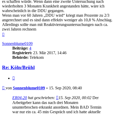
es schaffen würde. Wenn dann eine zweite Untersuchung nach
wiederholten 3 Monaten Krankheit angestanden hätte, wäre ich
wahrscheinlich in die DDU gegangen.
Wenn man vor 60 Jahren „DDU wird“ kriegt man Prozente zu 2/3
angerechnet und es sind dann effektiv weniger als 10,8 % Abschlag.
Allerdings sollte man mit Reaktivierungsuntersuchungen nach ca.
zwei Jahren rechnem
Nach
oben
Sonnenblume0109
Beiträge:
4
Registriert:
23. Mär 2017, 14:46
Behörde:
Telekom
Re: Köln/Brühl
Zitieren
Beitrag
von
Sonnenblume0109
»
15. Sep 2020, 08:40
ER04-20
hat geschrieben:
15. Sep 2020, 00:02
Der
Arbeitgeber kann das nach drei Monaten
ununterbrochen erkrankt anordnen. Mein BAD Termin
war nur ein ca. 45 min Gespräch und ich hatte aktuelle