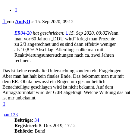
Zitieren
Beitrag
von
AndyO
»
15. Sep 2020, 09:12
ER04-20
hat geschrieben:
15. Sep 2020, 00:02
Wenn
man vor 60 Jahren „DDU wird“ kriegt man Prozente
zu 2/3 angerechnet und es sind dann effektiv weniger
als 10,8 % Abschlag. Allerdings sollte man mit
Reaktivierungsuntersuchungen nach ca. zwei Jahren
rechnen.
Das ist keine ernsthafte Untersuchung sondern ein Fragebogen.
Aber man hat halt kein finales Ende. Das bekommt man nur mit
dem ER. Ob da bewusst ein Bogen um gesundheitlich
Benachteiligte geschlagen wird ist nicht bekannt. Auf dem
Antragsformblatt wird der GdB abgefragt. Welche Wirkung das hat
ist mir unbekannt.
Nach
oben
paul123
Beiträge:
34
Registriert:
8. Dez 2019, 17:12
Behörde:
Bund