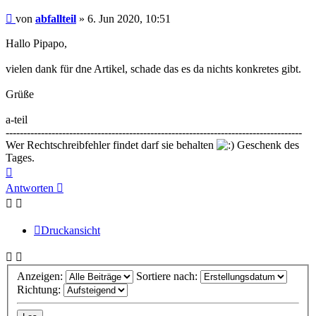
Beitrag
von
abfallteil
»
6. Jun 2020, 10:51
Hallo Pipapo,
vielen dank für dne Artikel, schade das es da nichts konkretes gibt.
Grüße
a-teil
------------------------------------------------------------------------------------
Wer Rechtschreibfehler findet darf sie behalten
Geschenk des
Tages.
Nach
oben
Antworten
Druckansicht
Anzeigen:
Sortiere nach:
Richtung: