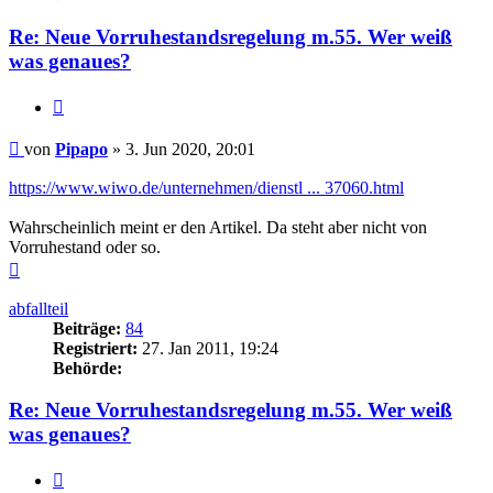
Re: Neue Vorruhestandsregelung m.55. Wer weiß
was genaues?
Zitieren
Beitrag
von
Pipapo
»
3. Jun 2020, 20:01
https://www.wiwo.de/unternehmen/dienstl ... 37060.html
Wahrscheinlich meint er den Artikel. Da steht aber nicht von
Vorruhestand oder so.
Nach
oben
abfallteil
Beiträge:
84
Registriert:
27. Jan 2011, 19:24
Behörde:
Re: Neue Vorruhestandsregelung m.55. Wer weiß
was genaues?
Zitieren