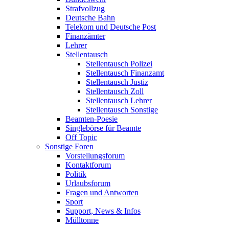
Strafvollzug
Deutsche Bahn
Telekom und Deutsche Post
Finanzämter
Lehrer
Stellentausch
Stellentausch Polizei
Stellentausch Finanzamt
Stellentausch Justiz
Stellentausch Zoll
Stellentausch Lehrer
Stellentausch Sonstige
Beamten-Poesie
Singlebörse für Beamte
Off Topic
Sonstige Foren
Vorstellungsforum
Kontaktforum
Politik
Urlaubsforum
Fragen und Antworten
Sport
Support, News & Infos
Mülltonne