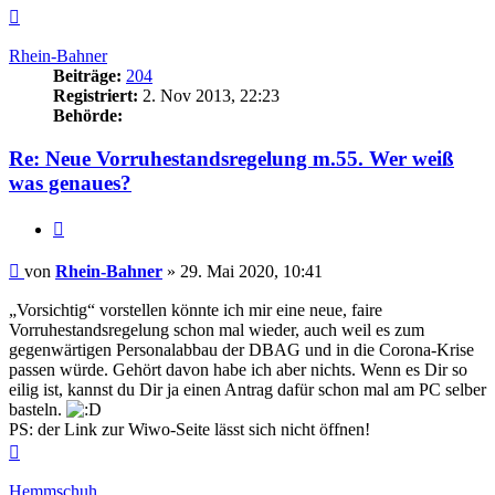
Nach
oben
Rhein-Bahner
Beiträge:
204
Registriert:
2. Nov 2013, 22:23
Behörde:
Re: Neue Vorruhestandsregelung m.55. Wer weiß
was genaues?
Zitieren
Beitrag
von
Rhein-Bahner
»
29. Mai 2020, 10:41
„Vorsichtig“ vorstellen könnte ich mir eine neue, faire
Vorruhestandsregelung schon mal wieder, auch weil es zum
gegenwärtigen Personalabbau der DBAG und in die Corona-Krise
passen würde. Gehört davon habe ich aber nichts. Wenn es Dir so
eilig ist, kannst du Dir ja einen Antrag dafür schon mal am PC selber
basteln.
PS: der Link zur Wiwo-Seite lässt sich nicht öffnen!
Nach
oben
Hemmschuh