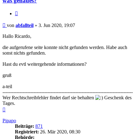
was genaues?
Zitieren
Beitrag
von
abfallteil
»
3. Jun 2020, 19:07
Hallo Ricardo,
die aufgerufene seite konnte nicht gefunden werden. Habe auch
sonst nichts gefunden.
Hast du evtl weitergehende informationen?
gruß
a-teil
------------------------------------------------------------------------------------
Wer Rechtschreibfehler findet darf sie behalten
Geschenk des
Tages.
Nach
oben
Pipapo
Beiträge:
871
Registriert:
26. Mär 2020, 08:30
Behörde: