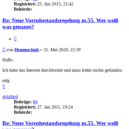
Registriert:
25. Jun 2015, 21:42
Behörde:
Re: Neue Vorruhestandsregelung m.55. Wer weiß
was genaues?
Zitieren
Beitrag
von
Hemmschuh
»
31. Mai 2020, 22:39
Hallo.
Ich habe das Internet durchforstet und dazu leider nichts gefunden.
mfg
Nach
oben
abfallteil
Beiträge:
84
Registriert:
27. Jan 2011, 19:24
Behörde:
Re: Neue Vorruhestandsregelung m.55. Wer weiß