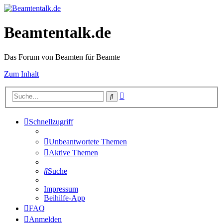
Beamtentalk.de
Das Forum von Beamten für Beamte
Zum Inhalt
Erweiterte
Suche
Suche
Schnellzugriff
Unbeantwortete Themen
Aktive Themen
Suche
Impressum
Beihilfe-App
FAQ
Anmelden