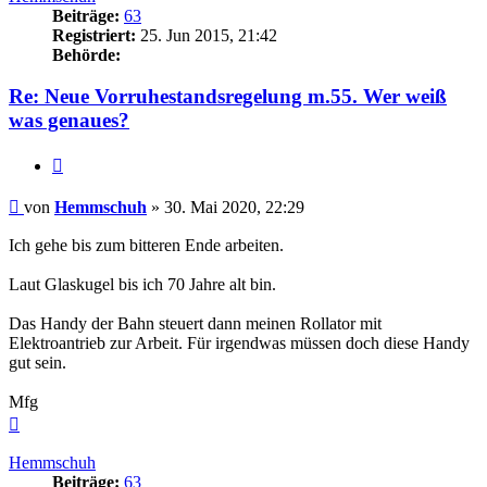
Beiträge:
63
Registriert:
25. Jun 2015, 21:42
Behörde:
Re: Neue Vorruhestandsregelung m.55. Wer weiß
was genaues?
Zitieren
Beitrag
von
Hemmschuh
»
30. Mai 2020, 22:29
Ich gehe bis zum bitteren Ende arbeiten.
Laut Glaskugel bis ich 70 Jahre alt bin.
Das Handy der Bahn steuert dann meinen Rollator mit
Elektroantrieb zur Arbeit. Für irgendwas müssen doch diese Handy
gut sein.
Mfg
Nach
oben
Hemmschuh
Beiträge:
63