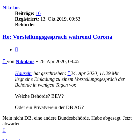
oben
Nikolaus
Beiträge:
16
Registriert:
13. Okt 2019, 09:53
Behörde:
Re: Vorstellungsgespräch während Corona
Zitieren
Beitrag
von
Nikolaus
»
26. Apr 2020, 09:45
Hauseltr
hat geschrieben:
24. Apr 2020, 11:29
Mir
liegt eine Einladung zu einem Vorstellungsgespräch der
Behörde in wenigen Tagen vor.
Welche Behörde? BEV?
Oder ein Privatverein der DB AG?
Nein nicht DB, eine andere Bundesbehörde. Habe abgesagt. Jetzt
abwarten.
Nach
oben