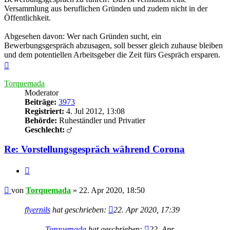
Versammlung aus beruflichen Gründen und zudem nicht in der
Öffentlichkeit.
Abgesehen davon: Wer nach Gründen sucht, ein
Bewerbungsgespräch abzusagen, soll besser gleich zuhause bleiben
und dem potentiellen Arbeitsgeber die Zeit fürs Gespräch ersparen.
Nach
oben
Torquemada
Moderator
Beiträge:
3973
Registriert:
4. Jul 2012, 13:08
Behörde:
Ruheständler und Privatier
Geschlecht:
Re: Vorstellungsgespräch während Corona
Zitieren
Beitrag
von
Torquemada
»
22. Apr 2020, 18:50
flyernils
hat geschrieben:
22. Apr 2020, 17:39
Torquemada
hat geschrieben:
22. Apr