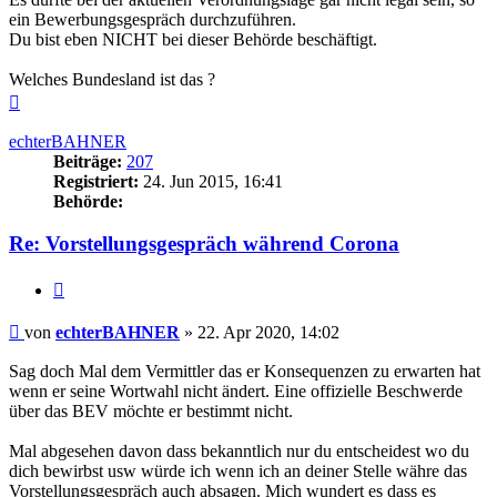
ein Bewerbungsgespräch durchzuführen.
Du bist eben NICHT bei dieser Behörde beschäftigt.
Welches Bundesland ist das ?
Nach
oben
echterBAHNER
Beiträge:
207
Registriert:
24. Jun 2015, 16:41
Behörde:
Re: Vorstellungsgespräch während Corona
Zitieren
Beitrag
von
echterBAHNER
»
22. Apr 2020, 14:02
Sag doch Mal dem Vermittler das er Konsequenzen zu erwarten hat
wenn er seine Wortwahl nicht ändert. Eine offizielle Beschwerde
über das BEV möchte er bestimmt nicht.
Mal abgesehen davon dass bekanntlich nur du entscheidest wo du
dich bewirbst usw würde ich wenn ich an deiner Stelle währe das
Vorstellungsgespräch auch absagen. Mich wundert es dass es