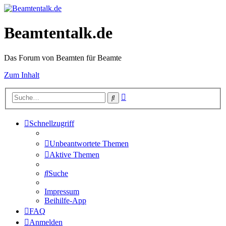
Beamtentalk.de
Das Forum von Beamten für Beamte
Zum Inhalt
Erweiterte
Suche
Suche
Schnellzugriff
Unbeantwortete Themen
Aktive Themen
Suche
Impressum
Beihilfe-App
FAQ
Anmelden