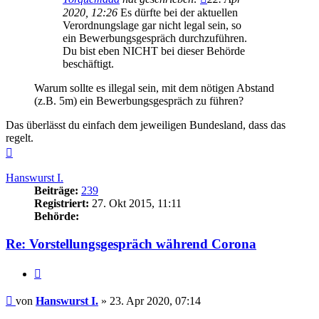
2020, 12:26
Es dürfte bei der aktuellen
Verordnungslage gar nicht legal sein, so
ein Bewerbungsgespräch durchzuführen.
Du bist eben NICHT bei dieser Behörde
beschäftigt.
Warum sollte es illegal sein, mit dem nötigen Abstand
(z.B. 5m) ein Bewerbungsgespräch zu führen?
Das überlässt du einfach dem jeweiligen Bundesland, dass das
regelt.
Nach
oben
Hanswurst I.
Beiträge:
239
Registriert:
27. Okt 2015, 11:11
Behörde:
Re: Vorstellungsgespräch während Corona
Zitieren
Beitrag
von
Hanswurst I.
»
23. Apr 2020, 07:14