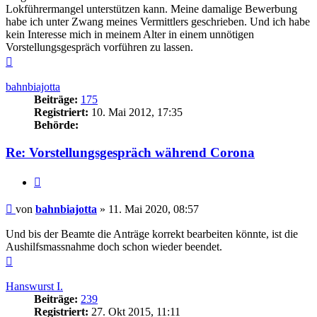
Lokführermangel unterstützen kann. Meine damalige Bewerbung
habe ich unter Zwang meines Vermittlers geschrieben. Und ich habe
kein Interesse mich in meinem Alter in einem unnötigen
Vorstellungsgespräch vorführen zu lassen.
Nach
oben
bahnbiajotta
Beiträge:
175
Registriert:
10. Mai 2012, 17:35
Behörde:
Re: Vorstellungsgespräch während Corona
Zitieren
Beitrag
von
bahnbiajotta
»
11. Mai 2020, 08:57
Und bis der Beamte die Anträge korrekt bearbeiten könnte, ist die
Aushilfsmassnahme doch schon wieder beendet.
Nach
oben
Hanswurst I.
Beiträge:
239
Registriert:
27. Okt 2015, 11:11