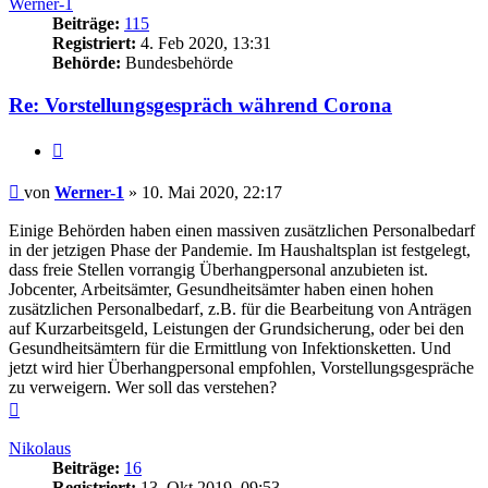
Werner-1
Beiträge:
115
Registriert:
4. Feb 2020, 13:31
Behörde:
Bundesbehörde
Re: Vorstellungsgespräch während Corona
Zitieren
Beitrag
von
Werner-1
»
10. Mai 2020, 22:17
Einige Behörden haben einen massiven zusätzlichen Personalbedarf
in der jetzigen Phase der Pandemie. Im Haushaltsplan ist festgelegt,
dass freie Stellen vorrangig Überhangpersonal anzubieten ist.
Jobcenter, Arbeitsämter, Gesundheitsämter haben einen hohen
zusätzlichen Personalbedarf, z.B. für die Bearbeitung von Anträgen
auf Kurzarbeitsgeld, Leistungen der Grundsicherung, oder bei den
Gesundheitsämtern für die Ermittlung von Infektionsketten. Und
jetzt wird hier Überhangpersonal empfohlen, Vorstellungsgespräche
zu verweigern. Wer soll das verstehen?
Nach
oben
Nikolaus
Beiträge:
16
Registriert:
13. Okt 2019, 09:53