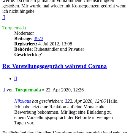
werde. Da bin ich ja mal auf vollkommene Uneinsichtigkeit
gestoßen. Mir wurde mal wieder mit Konsequenzen gedroht wenn
ich nicht hingehe.
Nach
oben
Torquemada
Moderator
Beiträge:
3973
Registriert:
4. Jul 2012, 13:08
Behörde:
Ruheständler und Privatier
Geschlecht:
Re: Vorstellungsgespräch während Corona
Zitieren
Beitrag
von
Torquemada
»
22. Apr 2020, 12:26
Nikolaus
hat geschrieben:
22. Apr 2020, 12:06
Hallo.
Ich habe jetzt eine Reaktion auf eine Monate alte
Bewerbung bekommen. Mir liegt eine Einladung zu
einem Vorstellungsgespräch der Behörde in wenigen
Tagen vor.
Es dürfte bei der aktuellen Verordnungslage gar nicht legal sein, so