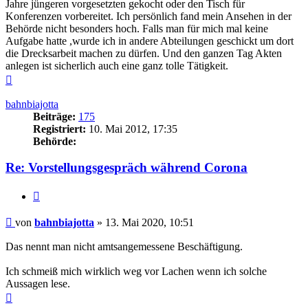
Jahre jüngeren vorgesetzten gekocht oder den Tisch für
Konferenzen vorbereitet. Ich persönlich fand mein Ansehen in der
Behörde nicht besonders hoch. Falls man für mich mal keine
Aufgabe hatte ,wurde ich in andere Abteilungen geschickt um dort
die Drecksarbeit machen zu dürfen. Und den ganzen Tag Akten
anlegen ist sicherlich auch eine ganz tolle Tätigkeit.
Nach
oben
bahnbiajotta
Beiträge:
175
Registriert:
10. Mai 2012, 17:35
Behörde:
Re: Vorstellungsgespräch während Corona
Zitieren
Beitrag
von
bahnbiajotta
»
13. Mai 2020, 10:51
Das nennt man nicht amtsangemessene Beschäftigung.
Ich schmeiß mich wirklich weg vor Lachen wenn ich solche
Aussagen lese.
Nach
oben