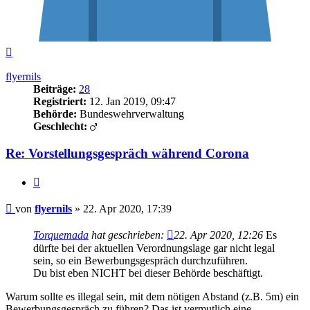
Nach
oben
flyernils
Beiträge:
28
Registriert:
12. Jan 2019, 09:47
Behörde:
Bundeswehrverwaltung
Geschlecht:
Re: Vorstellungsgespräch während Corona
Zitieren
Beitrag
von
flyernils
»
22. Apr 2020, 17:39
Torquemada
hat geschrieben:
22. Apr 2020, 12:26
Es
dürfte bei der aktuellen Verordnungslage gar nicht legal
sein, so ein Bewerbungsgespräch durchzuführen.
Du bist eben NICHT bei dieser Behörde beschäftigt.
Warum sollte es illegal sein, mit dem nötigen Abstand (z.B. 5m) ein
Bewerbungsgespräch zu führen? Das ist vermutlich eine