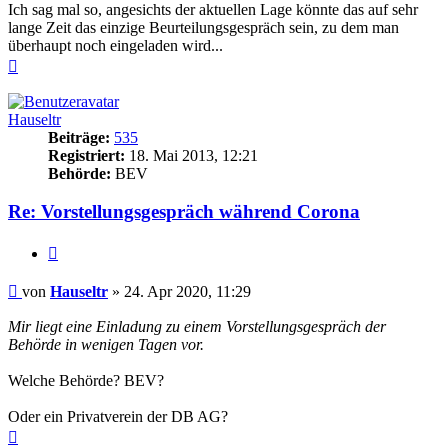
Ich sag mal so, angesichts der aktuellen Lage könnte das auf sehr
lange Zeit das einzige Beurteilungsgespräch sein, zu dem man
überhaupt noch eingeladen wird...
Nach
oben
Hauseltr
Beiträge:
535
Registriert:
18. Mai 2013, 12:21
Behörde:
BEV
Re: Vorstellungsgespräch während Corona
Zitieren
Beitrag
von
Hauseltr
»
24. Apr 2020, 11:29
Mir liegt eine Einladung zu einem Vorstellungsgespräch der
Behörde in wenigen Tagen vor.
Welche Behörde? BEV?
Oder ein Privatverein der DB AG?
Nach