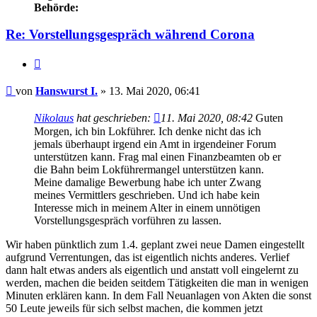
Behörde:
Re: Vorstellungsgespräch während Corona
Zitieren
Beitrag
von
Hanswurst I.
»
13. Mai 2020, 06:41
Nikolaus
hat geschrieben:
11. Mai 2020, 08:42
Guten
Morgen, ich bin Lokführer. Ich denke nicht das ich
jemals überhaupt irgend ein Amt in irgendeiner Forum
unterstützen kann. Frag mal einen Finanzbeamten ob er
die Bahn beim Lokführermangel unterstützen kann.
Meine damalige Bewerbung habe ich unter Zwang
meines Vermittlers geschrieben. Und ich habe kein
Interesse mich in meinem Alter in einem unnötigen
Vorstellungsgespräch vorführen zu lassen.
Wir haben pünktlich zum 1.4. geplant zwei neue Damen eingestellt
aufgrund Verrentungen, das ist eigentlich nichts anderes. Verlief
dann halt etwas anders als eigentlich und anstatt voll eingelernt zu
werden, machen die beiden seitdem Tätigkeiten die man in wenigen
Minuten erklären kann. In dem Fall Neuanlagen von Akten die sonst
50 Leute jeweils für sich selbst machen, die kommen jetzt