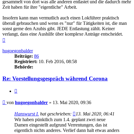
gesammelt von dort was alle anderen entlastet und die dadurch mehr
Zeit haben für ihre "eigentliche" Arbeit.
Insofern kann man vermutlich auch einen Lokführer praktisch
überall gebrauchen und wenn es "nur" für Tätigkeiten ist, die man
sonst gerne den Azubis gibt. JEDE Entlastung zählt. Keiner
verlangt, dass eine Aushilfe über komplexe Anträge entscheidet.
Nach
oben
hugoegonbalder
Beiträge:
86
Registriert:
10. Feb 2016, 08:58
Behörde:
Re: Vorstellungsgespräch während Corona
Zitieren
Beitrag
von
hugoegonbalder
»
13. Mai 2020, 09:36
Hanswurst I.
hat geschrieben:
13. Mai 2020, 06:41
Wir haben pünktlich zum 1.4. geplant zwei neue
Damen eingestellt aufgrund Verrentungen, das ist
eigentlich nichts anderes. Verlief dann halt etwas anders