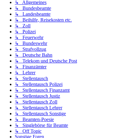
↳ Allgemeines
↳ Bundesbeamte
↳ Landesbeamte
↳ Beihilfe, Reisekosten etc.
↳ Zoll
↳ Polizei
↳ Feuerwehr
↳ Bundeswehr
↳ Strafvollzug
↳ Deutsche Bahn
↳ Telekom und Deutsche Post
↳ Finanzämter
↳ Lehrer
↳ Stellentausch
↳ Stellentausch Polizei
↳ Stellentausch Finanzamt
↳ Stellentausch Justiz
↳ Stellentausch Zoll
↳ Stellentausch Lehrer
↳ Stellentausch Sonstige
↳ Beamten-Poesie
↳ Singlebörse für Beamte
↳ Off Topic
Sonstige Foren