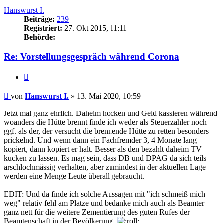
Hanswurst I.
Beiträge:
239
Registriert:
27. Okt 2015, 11:11
Behörde:
Re: Vorstellungsgespräch während Corona
Zitieren
Beitrag
von
Hanswurst I.
»
13. Mai 2020, 10:59
Jetzt mal ganz ehrlich. Daheim hocken und Geld kassieren während
woanders die Hütte brennt finde ich weder als Steuerzahler noch
ggf. als der, der versucht die brennende Hütte zu retten besonders
prickelnd. Und wenn dann ein Fachfremder 3, 4 Monate lang
kopiert, dann kopiert er halt. Besser als den bezahlt daheim TV
kucken zu lassen. Es mag sein, dass DB und DPAG da sich teils
arschlochmässig verhalten, aber zumindest in der aktuellen Lage
werden eine Menge Leute überall gebraucht.
EDIT: Und da finde ich solche Aussagen mit "ich schmeiß mich
weg" relativ fehl am Platze und bedanke mich auch als Beamter
ganz nett für die weitere Zementierung des guten Rufes der
Beamtenschaft in der Bevölkerung.