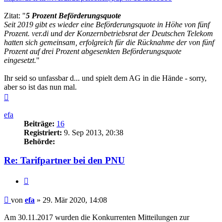
Zitat: "
5 Prozent Beförderungsquote
Seit 2019 gibt es wieder eine Beförderungsquote in Höhe von fünf
Prozent. ver.di und der Konzernbetriebsrat der Deutschen Telekom
hatten sich gemeinsam, erfolgreich für die Rücknahme der von fünf
Prozent auf drei Prozent abgesenkten Beförderungsquote
eingesetzt.
"
Ihr seid so unfassbar d... und spielt dem AG in die Hände - sorry,
aber so ist das nun mal.
Nach
oben
efa
Beiträge:
16
Registriert:
9. Sep 2013, 20:38
Behörde:
Re: Tarifpartner bei den PNU
Zitieren
Beitrag
von
efa
»
29. Mär 2020, 14:08
Am 30.11.2017 wurden die Konkurrenten Mitteilungen zur