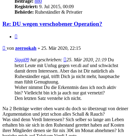
Beiträge:
880
Registriert:
9. Jul 2015, 00:09
Behörde:
Ruheständler & Privatier
Re: DU wegen verschobener Operation?
Zitieren
Beitrag
von
zeerookah
»
25. Mär 2020, 22:15
Siggi09
hat geschrieben:
25. Mär 2020, 21:19
Du
hetzt Leute mit Unfug gegen ver.di auf und schwächst
damit deren Interessen. Aber das ist Dir natürlich als
Ruheständler egal, trifft Dich ja nicht mehr, hauptsache
man fühlt Genugtuung.
Woher nimmst Du die Erkenntnis dass ich noch aktiv
bin? Vielleicht bin ich ja auch nur gut vernetzt?
Den letzten Satz verstehe ich nicht.
Na 2 Beiträge weiter oben warst du doch so überzeugt von deiner
Argumentation und jetzt schon alles Schall & Rauch?
Was sind denn Verdi Interessen? Sich selber so lange am Leben
erhalten bis sie sich in den Ruhestand gerettet haben auf Kosten
ihrer Mitglieder denen sie für nix 30€ im Monat abnehmen? Ich
beziehe mich auf Telekom Verdi Leute.