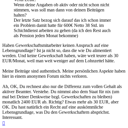
Wenn deine Angaben ob aktiv oder nicht schon nicht
stimmen, was soll man dann von deinen Beiträgen
halten?
Der letzte Satz bezog sich darauf das ich schon immer
ein Problem damit hatte für 600€ Netto 38 Std. im
Schichtdienst arbeiten zu gehen (da ich den Rest auch
als Pension jeden Monat bekomme)
Haben Gewerkschaftsmitarbeiter keinen Anspruch auf eine
Lebensgrundlage? Ist ja nicht so, dass die wie Du alimentiert
werden. Und keine Gewerkschaft haben, wäre weit teurer als 30
EUR/Monat, weil man weit weniger auf dem Lohnzettel hätte.
Meine Beiträge sind authentisch. Meine persönlichen Aspekte haben
hier in einem anonymen Forum nichts verloren.
Ah, OK, Du rechnest also nur die Differenz zum vollen Gehalt als
aktiver Beamter. Verstehe. Du nimmst also dem Staat für nix (um
mal bei Deiner Denkweise bzgl. Gewerkschaften zu bleiben)
monatlich 2400 EUR ab. Richtig? Etwas mehr als 30 EUR, aber
OK. Du hast natürlich ein Recht auf eine auskömmliche
Lebensgrundlage, was Du den Gewerkschaftern absprichst.
Interessant.
Nach
oben