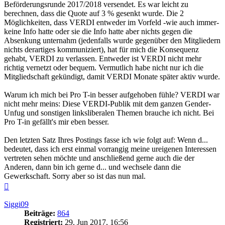
Beförderungsrunde 2017/2018 versendet. Es war leicht zu
berechnen, dass die Quote auf 3 % gesenkt wurde. Die 2
Möglichkeiten, dass VERDI entweder im Vorfeld -wie auch immer-
keine Info hatte oder sie die Info hatte aber nichts gegen die
Absenkung unternahm (jedenfalls wurde gegenüber den Mitgliedern
nichts derartiges kommuniziert), hat für mich die Konsequenz
gehabt, VERDI zu verlassen. Entweder ist VERDI nicht mehr
richtig vernetzt oder bequem. Vermutlich habe nicht nur ich die
Mitgliedschaft gekündigt, damit VERDI Monate später aktiv wurde.
Warum ich mich bei Pro T-in besser aufgehoben fühle? VERDI war
nicht mehr meins: Diese VERDI-Publik mit dem ganzen Gender-
Unfug und sonstigen linksliberalen Themen brauche ich nicht. Bei
Pro T-in gefällt's mir eben besser.
Den letzten Satz Ihres Postings fasse ich wie folgt auf: Wenn d...
bedeutet, dass ich erst einmal vorrangig meine ureigenen Interessen
vertreten sehen möchte und anschließend gerne auch die der
Anderen, dann bin ich gerne d... und wechsele dann die
Gewerkschaft. Sorry aber so ist das nun mal.
Nach
oben
Siggi09
Beiträge:
864
Registriert:
29. Jun 2017, 16:56