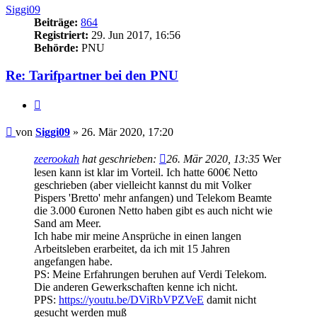
Siggi09
Beiträge:
864
Registriert:
29. Jun 2017, 16:56
Behörde:
PNU
Re: Tarifpartner bei den PNU
Zitieren
Beitrag
von
Siggi09
»
26. Mär 2020, 17:20
zeerookah
hat geschrieben:
26. Mär 2020, 13:35
Wer
lesen kann ist klar im Vorteil. Ich hatte 600€ Netto
geschrieben (aber vielleicht kannst du mit Volker
Pispers 'Bretto' mehr anfangen) und Telekom Beamte
die 3.000 €uronen Netto haben gibt es auch nicht wie
Sand am Meer.
Ich habe mir meine Ansprüche in einen langen
Arbeitsleben erarbeitet, da ich mit 15 Jahren
angefangen habe.
PS: Meine Erfahrungen beruhen auf Verdi Telekom.
Die anderen Gewerkschaften kenne ich nicht.
PPS:
https://youtu.be/DViRbVPZVeE
damit nicht
gesucht werden muß