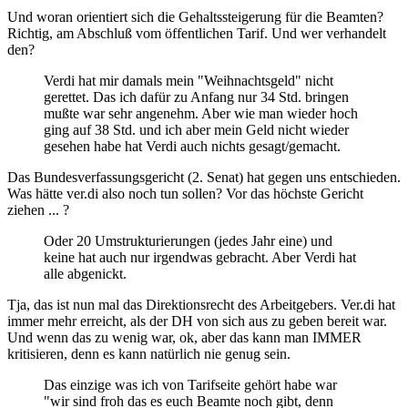
Und woran orientiert sich die Gehaltssteigerung für die Beamten?
Richtig, am Abschluß vom öffentlichen Tarif. Und wer verhandelt
den?
Verdi hat mir damals mein "Weihnachtsgeld" nicht
gerettet. Das ich dafür zu Anfang nur 34 Std. bringen
mußte war sehr angenehm. Aber wie man wieder hoch
ging auf 38 Std. und ich aber mein Geld nicht wieder
gesehen habe hat Verdi auch nichts gesagt/gemacht.
Das Bundesverfassungsgericht (2. Senat) hat gegen uns entschieden.
Was hätte ver.di also noch tun sollen? Vor das höchste Gericht
ziehen ... ?
Oder 20 Umstrukturierungen (jedes Jahr eine) und
keine hat auch nur irgendwas gebracht. Aber Verdi hat
alle abgenickt.
Tja, das ist nun mal das Direktionsrecht des Arbeitgebers. Ver.di hat
immer mehr erreicht, als der DH von sich aus zu geben bereit war.
Und wenn das zu wenig war, ok, aber das kann man IMMER
kritisieren, denn es kann natürlich nie genug sein.
Das einzige was ich von Tarifseite gehört habe war
"wir sind froh das es euch Beamte noch gibt, denn