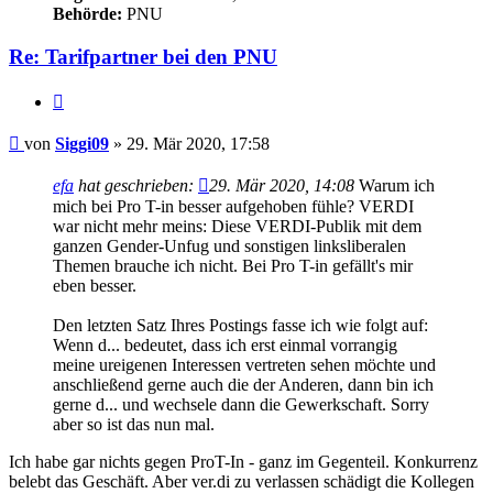
Behörde:
PNU
Re: Tarifpartner bei den PNU
Zitieren
Beitrag
von
Siggi09
»
29. Mär 2020, 17:58
efa
hat geschrieben:
29. Mär 2020, 14:08
Warum ich
mich bei Pro T-in besser aufgehoben fühle? VERDI
war nicht mehr meins: Diese VERDI-Publik mit dem
ganzen Gender-Unfug und sonstigen linksliberalen
Themen brauche ich nicht. Bei Pro T-in gefällt's mir
eben besser.
Den letzten Satz Ihres Postings fasse ich wie folgt auf:
Wenn d... bedeutet, dass ich erst einmal vorrangig
meine ureigenen Interessen vertreten sehen möchte und
anschließend gerne auch die der Anderen, dann bin ich
gerne d... und wechsele dann die Gewerkschaft. Sorry
aber so ist das nun mal.
Ich habe gar nichts gegen ProT-In - ganz im Gegenteil. Konkurrenz
belebt das Geschäft. Aber ver.di zu verlassen schädigt die Kollegen