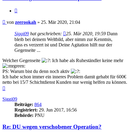
Zitieren
Beitrag
von
zeerookah
»
25. Mär 2020, 21:04
Siggi09
hat geschrieben:
25. Mär 2020, 19:59
Dann
bleib bei deinem Weltbild, aber nimm zur Kenntnis,
dass es verzerrt ist und Deine Agitation hilft nur der
Gegenseite ...
Welcher Gegenseite
Ich habe als Ruheständler keine mehr
PS: Warum bist du denn noch aktiv
Ich habe schon immer ein inneres Problem damit gehabt für 600€
netto bei 15/7 Schichtdienst Kunden nur wenig helfen zu können.
Nach
oben
Siggi09
Beiträge:
864
Registriert:
29. Jun 2017, 16:56
Behörde:
PNU
Re: DU wegen verschobener Operation?