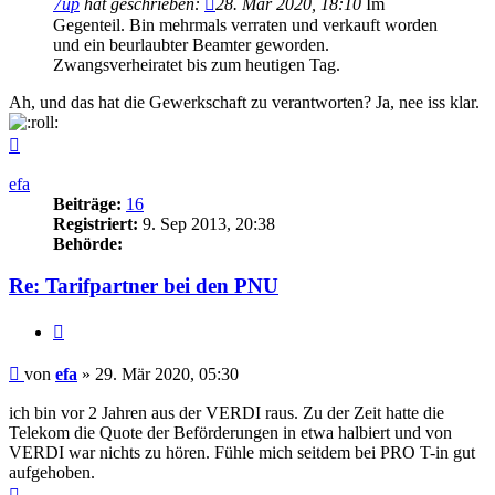
7up
hat geschrieben:
28. Mär 2020, 18:10
Im
Gegenteil. Bin mehrmals verraten und verkauft worden
und ein beurlaubter Beamter geworden.
Zwangsverheiratet bis zum heutigen Tag.
Ah, und das hat die Gewerkschaft zu verantworten? Ja, nee iss klar.
Nach
oben
efa
Beiträge:
16
Registriert:
9. Sep 2013, 20:38
Behörde:
Re: Tarifpartner bei den PNU
Zitieren
Beitrag
von
efa
»
29. Mär 2020, 05:30
ich bin vor 2 Jahren aus der VERDI raus. Zu der Zeit hatte die
Telekom die Quote der Beförderungen in etwa halbiert und von
VERDI war nichts zu hören. Fühle mich seitdem bei PRO T-in gut
aufgehoben.
Nach