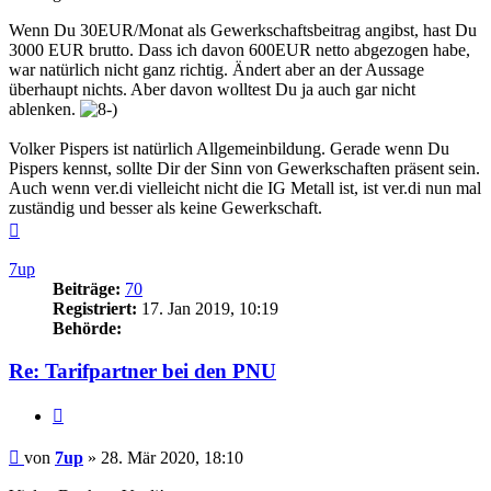
Wenn Du 30EUR/Monat als Gewerkschaftsbeitrag angibst, hast Du
3000 EUR brutto. Dass ich davon 600EUR netto abgezogen habe,
war natürlich nicht ganz richtig. Ändert aber an der Aussage
überhaupt nichts. Aber davon wolltest Du ja auch gar nicht
ablenken.
Volker Pispers ist natürlich Allgemeinbildung. Gerade wenn Du
Pispers kennst, sollte Dir der Sinn von Gewerkschaften präsent sein.
Auch wenn ver.di vielleicht nicht die IG Metall ist, ist ver.di nun mal
zuständig und besser als keine Gewerkschaft.
Nach
oben
7up
Beiträge:
70
Registriert:
17. Jan 2019, 10:19
Behörde:
Re: Tarifpartner bei den PNU
Zitieren
Beitrag
von
7up
»
28. Mär 2020, 18:10