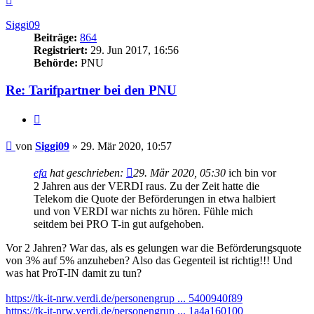
oben
Siggi09
Beiträge:
864
Registriert:
29. Jun 2017, 16:56
Behörde:
PNU
Re: Tarifpartner bei den PNU
Zitieren
Beitrag
von
Siggi09
»
29. Mär 2020, 10:57
efa
hat geschrieben:
29. Mär 2020, 05:30
ich bin vor
2 Jahren aus der VERDI raus. Zu der Zeit hatte die
Telekom die Quote der Beförderungen in etwa halbiert
und von VERDI war nichts zu hören. Fühle mich
seitdem bei PRO T-in gut aufgehoben.
Vor 2 Jahren? War das, als es gelungen war die Beförderungsquote
von 3% auf 5% anzuheben? Also das Gegenteil ist richtig!!! Und
was hat ProT-IN damit zu tun?
https://tk-it-nrw.verdi.de/personengrup ... 5400940f89
https://tk-it-nrw.verdi.de/personengrup ... 1a4a160100