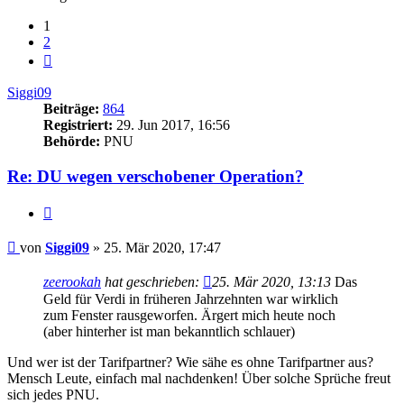
1
2
Nächste
Siggi09
Beiträge:
864
Registriert:
29. Jun 2017, 16:56
Behörde:
PNU
Re: DU wegen verschobener Operation?
Zitieren
Beitrag
von
Siggi09
»
25. Mär 2020, 17:47
zeerookah
hat geschrieben:
25. Mär 2020, 13:13
Das
Geld für Verdi in früheren Jahrzehnten war wirklich
zum Fenster rausgeworfen. Ärgert mich heute noch
(aber hinterher ist man bekanntlich schlauer)
Und wer ist der Tarifpartner? Wie sähe es ohne Tarifpartner aus?
Mensch Leute, einfach mal nachdenken! Über solche Sprüche freut
sich jedes PNU.