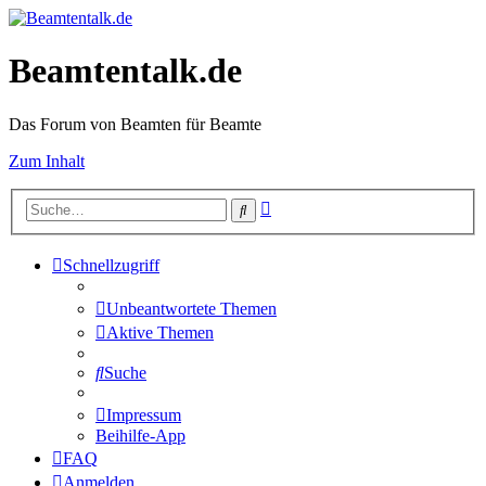
Beamtentalk.de
Das Forum von Beamten für Beamte
Zum Inhalt
Erweiterte
Suche
Suche
Schnellzugriff
Unbeantwortete Themen
Aktive Themen
Suche
Impressum
Beihilfe-App
FAQ
Anmelden