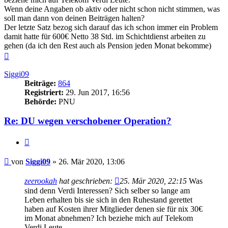
Wenn deine Angaben ob aktiv oder nicht schon nicht stimmen, was
soll man dann von deinen Beiträgen halten?
Der letzte Satz bezog sich darauf das ich schon immer ein Problem
damit hatte für 600€ Netto 38 Std. im Schichtdienst arbeiten zu
gehen (da ich den Rest auch als Pension jeden Monat bekomme)
Nach
oben
Siggi09
Beiträge:
864
Registriert:
29. Jun 2017, 16:56
Behörde:
PNU
Re: DU wegen verschobener Operation?
Zitieren
Beitrag
von
Siggi09
»
26. Mär 2020, 13:06
zeerookah
hat geschrieben:
25. Mär 2020, 22:15
Was
sind denn Verdi Interessen? Sich selber so lange am
Leben erhalten bis sie sich in den Ruhestand gerettet
haben auf Kosten ihrer Mitglieder denen sie für nix 30€
im Monat abnehmen? Ich beziehe mich auf Telekom
Verdi Leute.