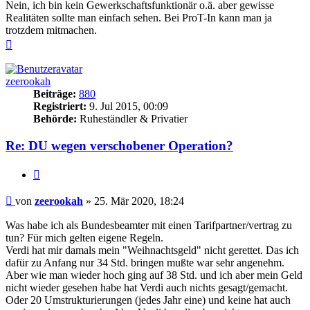
Nein, ich bin kein Gewerkschaftsfunktionär o.ä. aber gewisse
Realitäten sollte man einfach sehen. Bei ProT-In kann man ja
trotzdem mitmachen.
Nach
oben
zeerookah
Beiträge:
880
Registriert:
9. Jul 2015, 00:09
Behörde:
Ruheständler & Privatier
Re: DU wegen verschobener Operation?
Zitieren
Beitrag
von
zeerookah
»
25. Mär 2020, 18:24
Was habe ich als Bundesbeamter mit einen Tarifpartner/vertrag zu
tun? Für mich gelten eigene Regeln.
Verdi hat mir damals mein "Weihnachtsgeld" nicht gerettet. Das ich
dafür zu Anfang nur 34 Std. bringen mußte war sehr angenehm.
Aber wie man wieder hoch ging auf 38 Std. und ich aber mein Geld
nicht wieder gesehen habe hat Verdi auch nichts gesagt/gemacht.
Oder 20 Umstrukturierungen (jedes Jahr eine) und keine hat auch