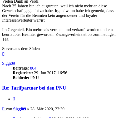
Vielen Dank an Verdi!
Nach 25 Jahren bin ich ausgtreten, weil ich nicht mehr an diese
Gewrkschaft geglaubt zu habe. Irgendwann habe ich gemerkt, dass
der Verein für die Beamten kein angemssener und loyaler
Interessenverterter war/ist.
Im Gegenteil. Bin mehrmals verraten und verkauft worden und ein
beurlaubter Beamter geworden. Zwangsverheiratet bis zum heutigen
Tag.
Servus aus dem Süden
Nach
oben
Siggi09
Beiträge:
864
Registriert:
29. Jun 2017, 16:56
Behörde:
PNU
Re: Tarifpartner bei den PNU
Zitieren
Beitrag
von
Siggi09
»
28. Mär 2020, 22:39