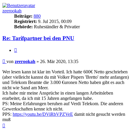
zeerookah
Beiträge:
880
Registriert:
9. Jul 2015, 00:09
Behörde:
Ruheständler & Privatier
Re: Tarifpartner bei den PNU
Zitieren
Beitrag
von
zeerookah
»
26. Mär 2020, 13:35
Wer lesen kann ist klar im Vorteil. Ich hatte 600€ Netto geschrieben
(aber vielleicht kannst du mit Volker Pispers 'Bretto' mehr anfangen)
und Telekom Beamte die 3.000 €uronen Netto haben gibt es auch
nicht wie Sand am Meer.
Ich habe mir meine Ansprüche in einen langen Arbeitsleben
erarbeitet, da ich mit 15 Jahren angefangen habe.
PS: Meine Erfahrungen beruhen auf Verdi Telekom. Die anderen
Gewerkschaften kenne ich nicht.
PPS:
https://youtu.be/DViRbVPZVeE
damit nicht gesucht werden
muß
Nach
oben