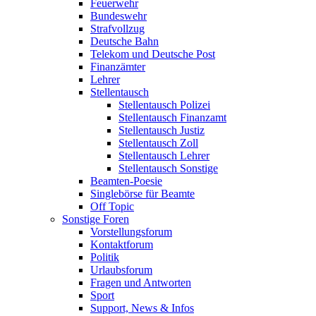
Feuerwehr
Bundeswehr
Strafvollzug
Deutsche Bahn
Telekom und Deutsche Post
Finanzämter
Lehrer
Stellentausch
Stellentausch Polizei
Stellentausch Finanzamt
Stellentausch Justiz
Stellentausch Zoll
Stellentausch Lehrer
Stellentausch Sonstige
Beamten-Poesie
Singlebörse für Beamte
Off Topic
Sonstige Foren
Vorstellungsforum
Kontaktforum
Politik
Urlaubsforum
Fragen und Antworten
Sport
Support, News & Infos