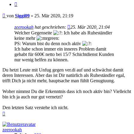
Zitieren
Beitrag
von
Siggi09
»
25. Mär 2020, 21:19
zeerookah
hat geschrieben:
25. Mär 2020, 21:04
Welcher Gegenseite
Ich habe als Ruheständler
keine mehr
PS: Warum bist du denn noch aktiv
Ich habe schon immer ein inneres Problem damit
gehabt für 600€ netto bei 15/7 Schichtdienst Kunden
nur wenig helfen zu können.
Du hetzt Leute mit Unfug gegen ver.di auf und schwächst damit
deren Interessen. Aber das ist Dir natürlich als Ruheständler egal,
trifft Dich ja nicht mehr, hauptsache man fühlt Genugtuung.
Woher nimmst Du die Erkenntnis dass ich noch aktiv bin? Vielleicht
bin ich ja auch nur gut vernetzt?
Den letzten Satz verstehe ich nicht.
Nach
oben
zeerookah