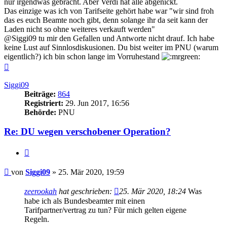
nur irgendwas gebracht. Aber Verdi hat alle abgenickt.
Das einzige was ich von Tarifseite gehört habe war "wir sind froh
das es euch Beamte noch gibt, denn solange ihr da seit kann der
Laden nicht so ohne weiteres verkauft werden"
@Siggi09 tu mir den Gefallen und Antworte nicht drauf. Ich habe
keine Lust auf Sinnlosdiskusionen. Du bist weiter im PNU (warum
eigentlich?) ich bin schon lange im Vorruhestand
Nach
oben
Siggi09
Beiträge:
864
Registriert:
29. Jun 2017, 16:56
Behörde:
PNU
Re: DU wegen verschobener Operation?
Zitieren
Beitrag
von
Siggi09
»
25. Mär 2020, 19:59
zeerookah
hat geschrieben:
25. Mär 2020, 18:24
Was
habe ich als Bundesbeamter mit einen
Tarifpartner/vertrag zu tun? Für mich gelten eigene
Regeln.