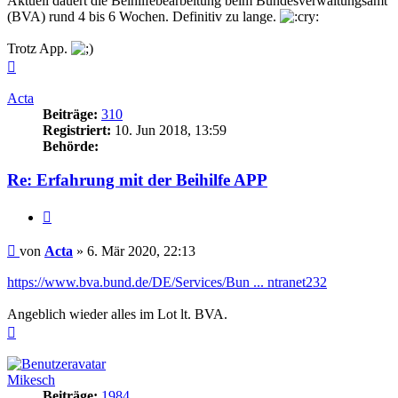
Aktuell dauert die Beihilfebearbeitung beim Bundesverwaltungsamt
(BVA) rund 4 bis 6 Wochen. Definitiv zu lange.
Trotz App.
Nach
oben
Acta
Beiträge:
310
Registriert:
10. Jun 2018, 13:59
Behörde:
Re: Erfahrung mit der Beihilfe APP
Zitieren
Beitrag
von
Acta
»
6. Mär 2020, 22:13
https://www.bva.bund.de/DE/Services/Bun ... ntranet232
Angeblich wieder alles im Lot lt. BVA.
Nach
oben
Mikesch
Beiträge:
1984