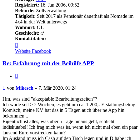
Registriert:
16. Jan 2006, 09:52
Behörde:
Zollverwaltung
Tätigkeit:
Seit 2017 als Pensionär dauerhaft als Nomade im
4x4 in der Welt unterwegs
Wohnort:
OL
Geschlecht:
Kontaktdaten:
Kontaktdaten
von
Website
Facebook
Mikesch
Re: Erfahrung mit der Beihilfe APP
Zitieren
Beitrag
von
Mikesch
»
7. Mär 2020, 01:24
Hm, was sind "akzeptable Bearbeitungszeiten"?
Ich warte seit > 2 Wochen, es geht um ca. 1.200,- Erstattungsbetrag.
Komisch, meine KV hat das in 5 Tagen auch über ne App hin
bekommen...
Eigentlich ist alles, was über 5 Tage hinaus geht, schlicht
indiskutabel! Ich frag mich was ist, wenn ich nicht mal eben ein paar
tausend Euro vorstrecken kann?
Im Ausland muss ich Cash auf den Tisch legen und in D habe ich