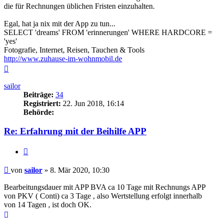
die für Rechnungen üblichen Fristen einzuhalten.
Egal, hat ja nix mit der App zu tun...
SELECT 'dreams' FROM 'erinnerungen' WHERE HARDCORE =
'yes'
Fotografie, Internet, Reisen, Tauchen & Tools
http://www.zuhause-im-wohnmobil.de
Nach
oben
sailor
Beiträge:
34
Registriert:
22. Jun 2018, 16:14
Behörde:
Re: Erfahrung mit der Beihilfe APP
Zitieren
Beitrag
von
sailor
»
8. Mär 2020, 10:30
Bearbeitungsdauer mit APP BVA ca 10 Tage mit Rechnungs APP
von PKV ( Conti) ca 3 Tage , also Wertstellung erfolgt innerhalb
von 14 Tagen , ist doch OK.
Nach