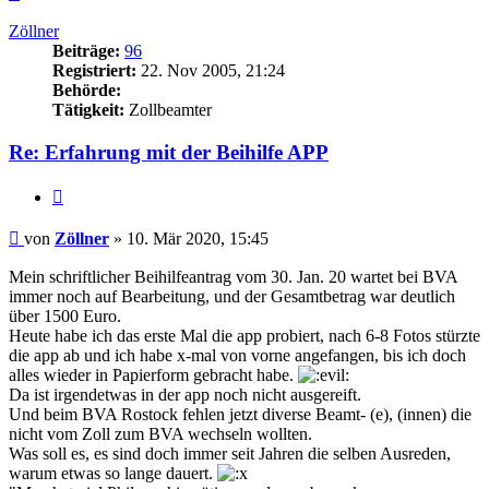
oben
Zöllner
Beiträge:
96
Registriert:
22. Nov 2005, 21:24
Behörde:
Tätigkeit:
Zollbeamter
Re: Erfahrung mit der Beihilfe APP
Zitieren
Beitrag
von
Zöllner
»
10. Mär 2020, 15:45
Mein schriftlicher Beihilfeantrag vom 30. Jan. 20 wartet bei BVA
immer noch auf Bearbeitung, und der Gesamtbetrag war deutlich
über 1500 Euro.
Heute habe ich das erste Mal die app probiert, nach 6-8 Fotos stürzte
die app ab und ich habe x-mal von vorne angefangen, bis ich doch
alles wieder in Papierform gebracht habe.
Da ist irgendetwas in der app noch nicht ausgereift.
Und beim BVA Rostock fehlen jetzt diverse Beamt- (e), (innen) die
nicht vom Zoll zum BVA wechseln wollten.
Was soll es, es sind doch immer seit Jahren die selben Ausreden,
warum etwas so lange dauert.