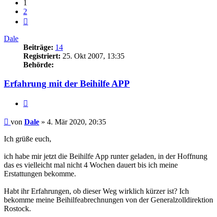
1
2
Nächste
Dale
Beiträge:
14
Registriert:
25. Okt 2007, 13:35
Behörde:
Erfahrung mit der Beihilfe APP
Zitieren
Beitrag
von
Dale
»
4. Mär 2020, 20:35
Ich grüße euch,
ich habe mir jetzt die Beihilfe App runter geladen, in der Hoffnung
das es vielleicht mal nicht 4 Wochen dauert bis ich meine
Erstattungen bekomme.
Habt ihr Erfahrungen, ob dieser Weg wirklich kürzer ist? Ich
bekomme meine Beihilfeabrechnungen von der Generalzolldirektion
Rostock.