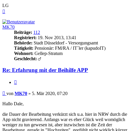
LG
Nach
oben
MK70
Beiträge:
112
Registriert:
19. Nov 2013, 13:41
Behörde:
Stadt Düsseldorf - Versorgungsamt
Tätigkeit:
Pensionär: FM/RA / IT´ler (kapudoIT)
Wohnort:
Gellep-Stratum
Geschlecht:
Re: Erfahrung mit der Beihilfe APP
Zitieren
Beitrag
von
MK70
»
5. Mär 2020, 07:20
Hallo Dale,
die Dauer der Bearbeitung verkürzt sich u.a. hier in NRW durch die
App nicht gravierend. Anfangs war es eher Glück weil womöglich
weniger zu tun gewesen ist, aber inzwischen ist die Zeit der
Bearbeitung, gerade in "Hochzeiten", geefühlt nicht wirklich kürzer.