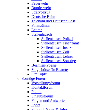
Feuerwehr
Bundeswehr
Strafvollzug
Deutsche Bahn
Telekom und Deutsche Post
Finanzämter
Lehrer
Stellentausch
Stellentausch Polizei
Stellentausch Finanzamt
Stellentausch Justiz
Stellentausch Zoll
Stellentausch Lehrer
Stellentausch Sonstige
Beamten-Poesie
Singlebörse für Beamte
Off Topic
Sonstige Foren
Vorstellungsforum
Kontaktforum
Politik
Urlaubsforum
Fragen und Antworten
Sport
Support, News & Infos