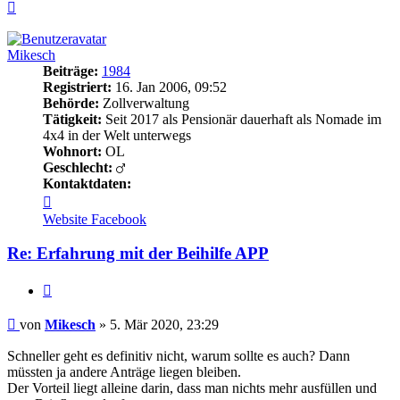
Nach
oben
Mikesch
Beiträge:
1984
Registriert:
16. Jan 2006, 09:52
Behörde:
Zollverwaltung
Tätigkeit:
Seit 2017 als Pensionär dauerhaft als Nomade im
4x4 in der Welt unterwegs
Wohnort:
OL
Geschlecht:
Kontaktdaten:
Kontaktdaten
von
Website
Facebook
Mikesch
Re: Erfahrung mit der Beihilfe APP
Zitieren
Beitrag
von
Mikesch
»
5. Mär 2020, 23:29
Schneller geht es definitiv nicht, warum sollte es auch? Dann
müssten ja andere Anträge liegen bleiben.
Der Vorteil liegt alleine darin, dass man nichts mehr ausfüllen und