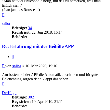
"Man hat viel Philosophie nötig, um das zu bemerken, was man
täglich sieht"
(Jean jacques Rousseau)
Nach
oben
sailor
Beiträge:
34
Registriert:
22. Jun 2018, 16:14
Behörde:
Re: Erfahrung mit der Beihilfe APP
Zitieren
Beitrag
von
sailor
»
10. Mär 2020, 19:10
Am besten bei der APP die Automatik abschalten und für gute
Beleuchtung sorgen dann klappt das schon.
Nach
oben
DerHagn
Beiträge:
382
Registriert:
10. Apr 2010, 21:11
Behörde: