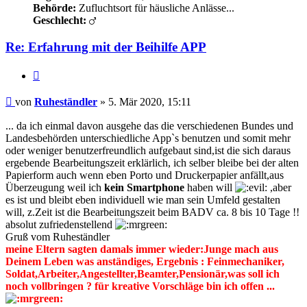
Behörde:
Zufluchtsort für häusliche Anlässe...
Geschlecht:
Re: Erfahrung mit der Beihilfe APP
Zitieren
Beitrag
von
Ruheständler
»
5. Mär 2020, 15:11
... da ich einmal davon ausgehe das die verschiedenen Bundes und
Landesbehörden unterschiedliche App`s benutzen und somit mehr
oder weniger benutzerfreundlich aufgebaut sind,ist die sich daraus
ergebende Bearbeitungszeit erklärlich, ich selber bleibe bei der alten
Papierform auch wenn eben Porto und Druckerpapier anfällt,aus
Überzeugung weil ich
kein Smartphone
haben will
,aber
es ist und bleibt eben individuell wie man sein Umfeld gestalten
will, z.Zeit ist die Bearbeitungszeit beim BADV ca. 8 bis 10 Tage !!
absolut zufriedenstellend
Gruß vom Ruheständler
meine Eltern sagten damals immer wieder:Junge mach aus
Deinem Leben was anständiges, Ergebnis : Feinmechaniker,
Soldat,Arbeiter,Angestellter,Beamter,Pensionär,was soll ich
noch vollbringen ? für kreative Vorschläge bin ich offen ...