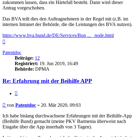
zukommen lassen, dass ein Härtefall besteht. Dann wird dieser
Antrag vorgeschoben.
Das BVA teilt dies den Auftragnehmern in der Regel mit (z.B. im
internen Intranet der Behörde, die die Leistungen des BVA nutzen).
https://www.bva.bund.de/DE/Services/Bun ... _node.html
Nach
oben
Patentdoc
Beiträge:
12
Registriert:
19. Jun 2019, 16:49
Behörde:
DPMA
Re: Erfahrung mit der Beihilfe APP
Zitieren
Beitrag
von
Patentdoc
»
20. Mär 2020, 09:03
Ich habe bislang durchwachsene Erfahrungen mit der Beihilfe-App
(Beihilfe Bund) gemacht (meine PKV Barmenia überweist nach
Eingabe über die App innerhalb von 3 Tagen).