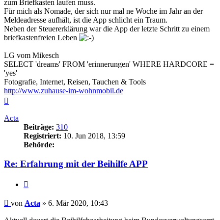
zum Briefkasten laufen muss.
Für mich als Nomade, der sich nur mal ne Woche im Jahr an der
Meldeadresse aufhält, ist die App schlicht ein Traum.
Neben der Steuererklärung war die App der letzte Schritt zu einem
briefkastenfreien Leben
LG vom Mikesch
SELECT 'dreams' FROM 'erinnerungen' WHERE HARDCORE =
'yes'
Fotografie, Internet, Reisen, Tauchen & Tools
http://www.zuhause-im-wohnmobil.de
Nach
oben
Acta
Beiträge:
310
Registriert:
10. Jun 2018, 13:59
Behörde:
Re: Erfahrung mit der Beihilfe APP
Zitieren
Beitrag
von
Acta
»
6. Mär 2020, 10:43