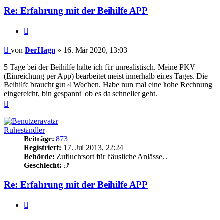
Re: Erfahrung mit der Beihilfe APP
Zitieren
Beitrag
von
DerHagn
»
16. Mär 2020, 13:03
5 Tage bei der Beihilfe halte ich für unrealistisch. Meine PKV
(Einreichung per App) bearbeitet meist innerhalb eines Tages. Die
Beihilfe braucht gut 4 Wochen. Habe nun mal eine hohe Rechnung
eingereicht, bin gespannt, ob es da schneller geht.
Nach
oben
Ruheständler
Beiträge:
873
Registriert:
17. Jul 2013, 22:24
Behörde:
Zufluchtsort für häusliche Anlässe...
Geschlecht:
Re: Erfahrung mit der Beihilfe APP
Zitieren