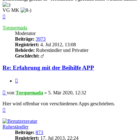
VG MK
Nach
oben
Torquemada
Moderator
Beiträge:
3973
Registriert:
4. Jul 2012, 13:08
Behörde:
Ruheständler und Privatier
Geschlecht:
Re: Erfahrung mit der Beihilfe APP
Zitieren
Beitrag
von
Torquemada
»
5. Mär 2020, 12:32
Hier wird offenbar von verschiedenen Apps geschrieben.
Nach
oben
Ruheständler
Beiträge:
873
Registriert:
17. Jul 2013, 22:24