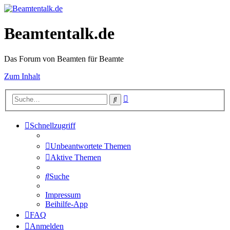
Beamtentalk.de
Das Forum von Beamten für Beamte
Zum Inhalt
Erweiterte
Suche
Suche
Schnellzugriff
Unbeantwortete Themen
Aktive Themen
Suche
Impressum
Beihilfe-App
FAQ
Anmelden