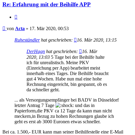
Re: Erfahrung mit der Beihilfe APP
Zitieren
Beitrag
von
Acta
»
17. Mär 2020, 00:53
Ruheständler
hat geschrieben:
16. Mär 2020, 13:15
DerHagn
hat geschrieben:
16. Mär
2020, 13:03
5 Tage bei der Beihilfe halte
ich für unrealistisch. Meine PKV
(Einreichung per App) bearbeitet meist
innerhalb eines Tages. Die Beihilfe braucht
gut 4 Wochen. Habe nun mal eine hohe
Rechnung eingereicht, bin gespannt, ob es
da schneller geht.
... als Versorgungsempfänger bei BADV in Düsseldorf
letzter Antrag 7 Tage
und das in
Papierform,die PKV ca 12 Tage da kann man nicht
meckern,in Bezug zu hohen Rechnungen glaube ich
geht es erst ab 3000 Euronen etwas schneller.
Bei ca. 1.500,- EUR kann man seiner Beihilfestelle eine E-Mail