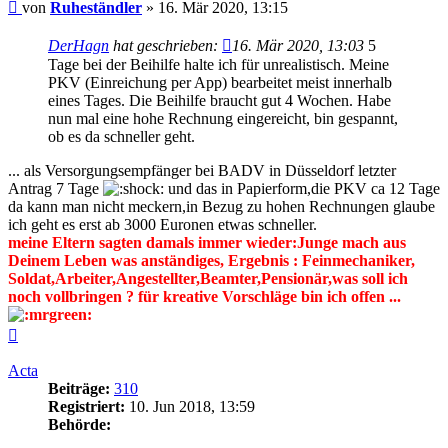
Beitrag
von
Ruheständler
»
16. Mär 2020, 13:15
DerHagn
hat geschrieben:
16. Mär 2020, 13:03
5
Tage bei der Beihilfe halte ich für unrealistisch. Meine
PKV (Einreichung per App) bearbeitet meist innerhalb
eines Tages. Die Beihilfe braucht gut 4 Wochen. Habe
nun mal eine hohe Rechnung eingereicht, bin gespannt,
ob es da schneller geht.
... als Versorgungsempfänger bei BADV in Düsseldorf letzter
Antrag 7 Tage
und das in Papierform,die PKV ca 12 Tage
da kann man nicht meckern,in Bezug zu hohen Rechnungen glaube
ich geht es erst ab 3000 Euronen etwas schneller.
meine Eltern sagten damals immer wieder:Junge mach aus
Deinem Leben was anständiges, Ergebnis : Feinmechaniker,
Soldat,Arbeiter,Angestellter,Beamter,Pensionär,was soll ich
noch vollbringen ? für kreative Vorschläge bin ich offen ...
Nach
oben
Acta
Beiträge:
310
Registriert:
10. Jun 2018, 13:59
Behörde: