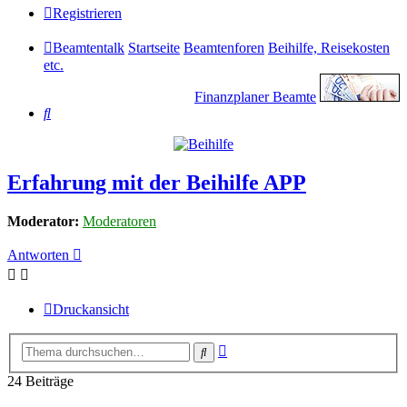
Registrieren
Beamtentalk
Startseite
Beamtenforen
Beihilfe, Reisekosten
etc.
Finanzplaner Beamte
Suche
Erfahrung mit der Beihilfe APP
Moderator:
Moderatoren
Antworten
Druckansicht
Erweiterte
Suche
Suche
24 Beiträge