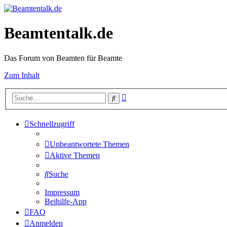
Beamtentalk.de
Das Forum von Beamten für Beamte
Zum Inhalt
Erweiterte
Suche
Suche
Schnellzugriff
Unbeantwortete Themen
Aktive Themen
Suche
Impressum
Beihilfe-App
FAQ
Anmelden