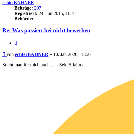
echterBAHNER
Beiträge:
207
Registriert:
24. Jun 2015, 16:41
Behörde:
Re: Was passiert bei nicht bewerben
Zitieren
Beitrag
von
echterBAHNER
»
10. Jan 2020, 18:56
Sucht man für mich auch....... Seid 5 Jahren