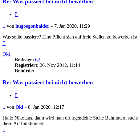
Re: Was passiert bei nicht bewerben
Zitieren
Beitrag
von
hugoegonbalder
»
7. Jan 2020, 11:29
Was sollte passiere? Eine Pflicht sich auf freie Stellen zu bewerben
Nach
oben
Oki
Beiträge:
62
Registriert:
26. Nov 2012, 11:14
Behörde:
Re: Was passiert bei nicht bewerben
Zitieren
Beitrag
von
Oki
»
8. Jan 2020, 12:17
Hallo Nikolaus, dann wird man dir irgendeine Stelle Bahnintern suchen
diese Art funktioniert.
Nach
oben