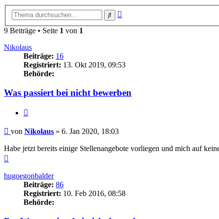
Erweiterte
Suche
Suche
9 Beiträge • Seite
1
von
1
Nikolaus
Beiträge:
16
Registriert:
13. Okt 2019, 09:53
Behörde:
Was passiert bei nicht bewerben
Zitieren
Beitrag
von
Nikolaus
»
6. Jan 2020, 18:03
Habe jetzt bereits einige Stellenangebote vorliegen und mich auf k
Nach
oben
hugoegonbalder
Beiträge:
86
Registriert:
10. Feb 2016, 08:58
Behörde: