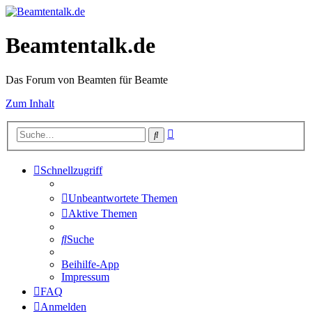
Beamtentalk.de
Das Forum von Beamten für Beamte
Zum Inhalt
Erweiterte
Suche
Suche
Schnellzugriff
Unbeantwortete Themen
Aktive Themen
Suche
Beihilfe-App
Impressum
FAQ
Anmelden