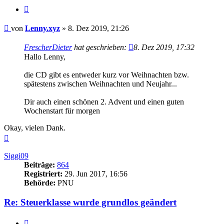
Zitieren
Beitrag
von
Lenny.xyz
»
8. Dez 2019, 21:26
FrescherDieter
hat geschrieben:
8. Dez 2019, 17:32
Hallo Lenny,
die CD gibt es entweder kurz vor Weihnachten bzw.
spätestens zwischen Weihnachten und Neujahr...
Dir auch einen schönen 2. Advent und einen guten
Wochenstart für morgen
Okay, vielen Dank.
Nach
oben
Siggi09
Beiträge:
864
Registriert:
29. Jun 2017, 16:56
Behörde:
PNU
Re: Steuerklasse wurde grundlos geändert
Zitieren