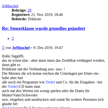
oben
JoMuschel
Beiträge:
20
Registriert:
21. Nov 2019, 18:46
Behörde:
Telekom
Re: Steuerklasse wurde grundlos geändert
Zitieren
Beitrag
von
JoMuschel
»
9. Dez 2019, 19:47
Hallo Siggi09,
das ist schon klar - aber dann muss das Zertifikat verlängert werden,
dann gibt es
Probleme mit der Verbindung usw. usw. !
Die Meisten die ich kenne reichen die Unterlagen per Elster ein -
habe aber fast
alle noch ein Programm wie
Dödel
und Co. für die Eingaben - bei
der
Trödel
-CD kann man
auch mit den Werten ein wenig spielen oder die Daten für
Mutter/Vater/Schwester
usw. eingeben und ausdrucken und somit für weitere Personen (ich
glaube bei