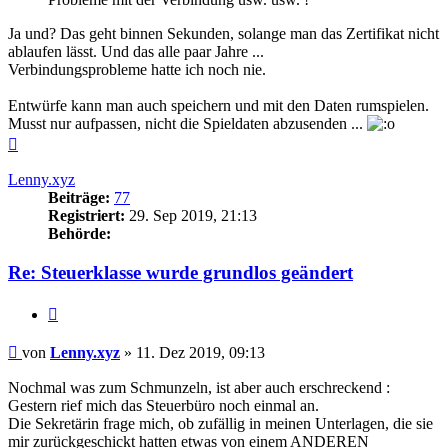
Ja und? Das geht binnen Sekunden, solange man das Zertifikat nicht
ablaufen lässt. Und das alle paar Jahre ...
Verbindungsprobleme hatte ich noch nie.
Entwürfe kann man auch speichern und mit den Daten rumspielen.
Musst nur aufpassen, nicht die Spieldaten abzusenden ...
Nach
oben
Lenny.xyz
Beiträge:
77
Registriert:
29. Sep 2019, 21:13
Behörde:
Re: Steuerklasse wurde grundlos geändert
Zitieren
Beitrag
von
Lenny.xyz
»
11. Dez 2019, 09:13
Nochmal was zum Schmunzeln, ist aber auch erschreckend :
Gestern rief mich das Steuerbüro noch einmal an.
Die Sekretärin frage mich, ob zufällig in meinen Unterlagen, die sie
mir zurückgeschickt hatten etwas von einem ANDEREN