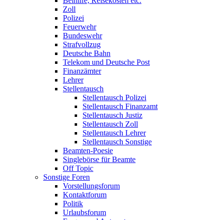
Beihilfe, Reisekosten etc.
Zoll
Polizei
Feuerwehr
Bundeswehr
Strafvollzug
Deutsche Bahn
Telekom und Deutsche Post
Finanzämter
Lehrer
Stellentausch
Stellentausch Polizei
Stellentausch Finanzamt
Stellentausch Justiz
Stellentausch Zoll
Stellentausch Lehrer
Stellentausch Sonstige
Beamten-Poesie
Singlebörse für Beamte
Off Topic
Sonstige Foren
Vorstellungsforum
Kontaktforum
Politik
Urlaubsforum