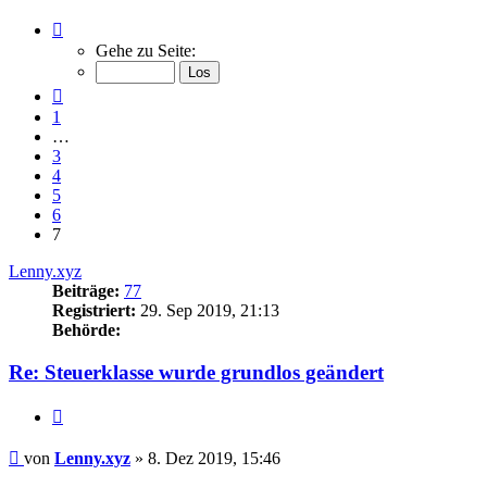
Seite
7
Gehe zu Seite:
von
7
Vorherige
1
…
3
4
5
6
7
Lenny.xyz
Beiträge:
77
Registriert:
29. Sep 2019, 21:13
Behörde:
Re: Steuerklasse wurde grundlos geändert
Zitieren
Beitrag
von
Lenny.xyz
»
8. Dez 2019, 15:46