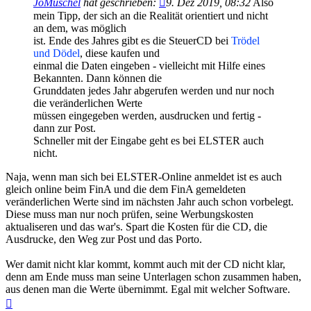
JoMuschel
hat geschrieben:
9. Dez 2019, 08:32
Also
mein Tipp, der sich an die Realität orientiert und nicht
an dem, was möglich
ist. Ende des Jahres gibt es die SteuerCD bei
Trödel
und Dödel
, diese kaufen und
einmal die Daten eingeben - vielleicht mit Hilfe eines
Bekannten. Dann können die
Grunddaten jedes Jahr abgerufen werden und nur noch
die veränderlichen Werte
müssen eingegeben werden, ausdrucken und fertig -
dann zur Post.
Schneller mit der Eingabe geht es bei ELSTER auch
nicht.
Naja, wenn man sich bei ELSTER-Online anmeldet ist es auch
gleich online beim FinA und die dem FinA gemeldeten
veränderlichen Werte sind im nächsten Jahr auch schon vorbelegt.
Diese muss man nur noch prüfen, seine Werbungskosten
aktualiseren und das war's. Spart die Kosten für die CD, die
Ausdrucke, den Weg zur Post und das Porto.
Wer damit nicht klar kommt, kommt auch mit der CD nicht klar,
denn am Ende muss man seine Unterlagen schon zusammen haben,
aus denen man die Werte übernimmt. Egal mit welcher Software.
Nach