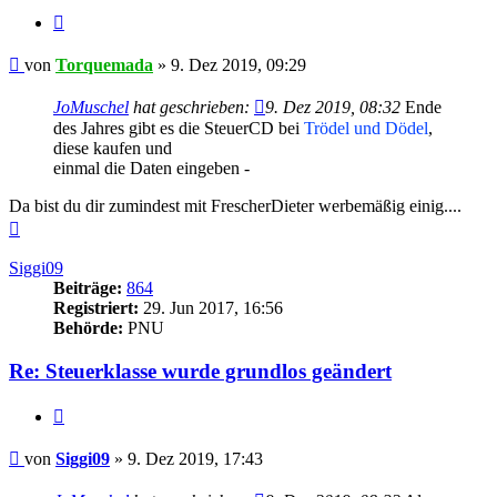
Zitieren
Beitrag
von
Torquemada
»
9. Dez 2019, 09:29
JoMuschel
hat geschrieben:
9. Dez 2019, 08:32
Ende
des Jahres gibt es die SteuerCD bei
Trödel und Dödel
,
diese kaufen und
einmal die Daten eingeben -
Da bist du dir zumindest mit FrescherDieter werbemäßig einig....
Nach
oben
Siggi09
Beiträge:
864
Registriert:
29. Jun 2017, 16:56
Behörde:
PNU
Re: Steuerklasse wurde grundlos geändert
Zitieren
Beitrag
von
Siggi09
»
9. Dez 2019, 17:43