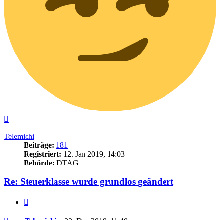
Nach
oben
Telemichi
Beiträge:
181
Registriert:
12. Jan 2019, 14:03
Behörde:
DTAG
Re: Steuerklasse wurde grundlos geändert
Zitieren
Beitrag