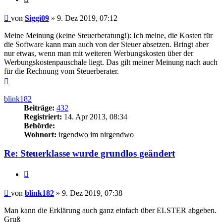
Beitrag
von
Siggi09
»
9. Dez 2019, 07:12
Meine Meinung (keine Steuerberatung!): Ich meine, die Kosten für
die Software kann man auch von der Steuer absetzen. Bringt aber
nur etwas, wenn man mit weiteren Werbungskosten über der
Werbungskostenpauschale liegt. Das gilt meiner Meinung nach auch
für die Rechnung vom Steuerberater.
Nach
oben
blink182
Beiträge:
432
Registriert:
14. Apr 2013, 08:34
Behörde:
Wohnort:
irgendwo im nirgendwo
Re: Steuerklasse wurde grundlos geändert
Zitieren
Beitrag
von
blink182
»
9. Dez 2019, 07:38
Man kann die Erklärung auch ganz einfach über ELSTER abgeben.
Gruß