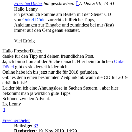
FrescherDieter
hat geschrieben:
7. Dez 2019, 14:41
Hallo Lenny,
ich persönlich komme am Besten mit der Steuer-CD
von
Onkel Dödel
zurecht - hilfreiche Tipps,
Anleitungen zur Eingabe und zumindest bei mir (fast)
immer auf den Cent genau erstattet.
Viel Erfolg
Hallo FrescherDieter,
danke für den Tipp und deinen freundlichen Post.
Ja, ich bin schon auf der Suche danach. Hier beim örtlichen
Onkel
Dödel
gibt es sie derzeit leider nicht.
Online habe ich bis jetzt nur die für 2018 gefunden.
Gibt es denn einen bestimmten Zeitpunkt ab wann die CD für 2019
erhältlich ist?
Leider bin ich eine Ahnungslose in Sachen Steuern... aber hier
bekommt man ja wirklich gute Tipps.
Schönen zweiten Advent.
Lg Lenny
Nach
oben
FrescherDieter
Beiträge:
33
Registriert:
19. Nov 2019, 14:29