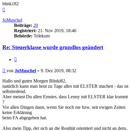
blink182
Nach
oben
JoMuschel
Beiträge:
20
Registriert:
21. Nov 2019, 18:46
Behörde:
Telekom
Re: Steuerklasse wurde grundlos geändert
Zitieren
Beitrag
von
JoMuschel
»
9. Dez 2019, 08:32
Hallo und guten Morgen Blinki82,
natürlich kann man heut zu Tage alles mit ELSTER machen - das ist
selbstredend.
Aber meinst Du allen Ernstes, dass Lenny mit ELSTER klar kommt
?
Vor allen Dingen dann, wenn Sie noch nie bzw. seit ewigen Zeiten
keine Erklärung
beim FA abgegeben hat.
Also mein Tipp, der sich an die Realität orientiert und nicht an dem,