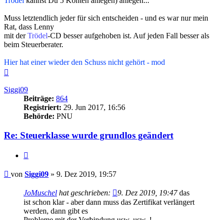
Trödel
kannst Du 5 Konten anlegen) anlegen...
Muss letztendlich jeder für sich entscheiden - und es war nur mein
Rat, dass Lenny
mit der
Trödel
-CD besser aufgehoben ist. Auf jeden Fall besser als
beim Steuerberater.
Hier hat einer wieder den Schuss nicht gehört - mod
Nach
oben
Siggi09
Beiträge:
864
Registriert:
29. Jun 2017, 16:56
Behörde:
PNU
Re: Steuerklasse wurde grundlos geändert
Zitieren
Beitrag
von
Siggi09
»
9. Dez 2019, 19:57
JoMuschel
hat geschrieben:
9. Dez 2019, 19:47
das
ist schon klar - aber dann muss das Zertifikat verlängert
werden, dann gibt es
Probleme mit der Verbindung usw. usw. !