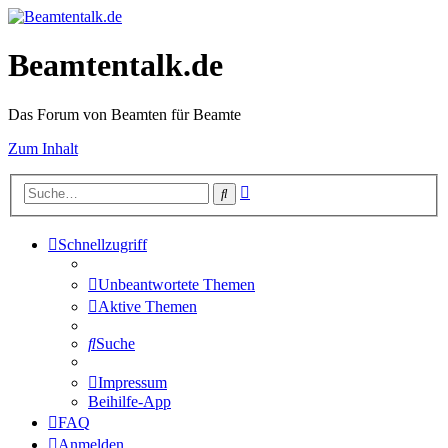
Beamtentalk.de
Das Forum von Beamten für Beamte
Zum Inhalt
Erweiterte
Suche
Suche
Schnellzugriff
Unbeantwortete Themen
Aktive Themen
Suche
Impressum
Beihilfe-App
FAQ
Anmelden