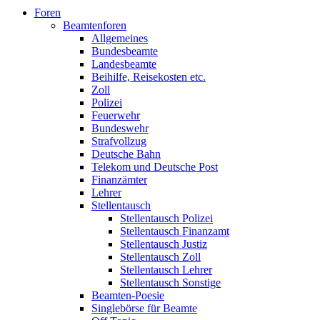
Foren
Beamtenforen
Allgemeines
Bundesbeamte
Landesbeamte
Beihilfe, Reisekosten etc.
Zoll
Polizei
Feuerwehr
Bundeswehr
Strafvollzug
Deutsche Bahn
Telekom und Deutsche Post
Finanzämter
Lehrer
Stellentausch
Stellentausch Polizei
Stellentausch Finanzamt
Stellentausch Justiz
Stellentausch Zoll
Stellentausch Lehrer
Stellentausch Sonstige
Beamten-Poesie
Singlebörse für Beamte