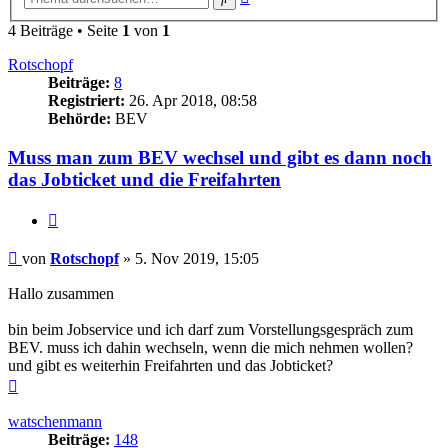
Suche
4 Beiträge • Seite
1
von
1
Rotschopf
Beiträge:
8
Registriert:
26. Apr 2018, 08:58
Behörde:
BEV
Muss man zum BEV wechsel und gibt es dann noch
das Jobticket und die Freifahrten
Zitieren
Beitrag
von
Rotschopf
»
5. Nov 2019, 15:05
Hallo zusammen
bin beim Jobservice und ich darf zum Vorstellungsgespräch zum
BEV. muss ich dahin wechseln, wenn die mich nehmen wollen?
und gibt es weiterhin Freifahrten und das Jobticket?
Nach
oben
watschenmann
Beiträge:
148