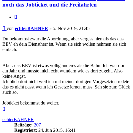
noch das Jobticket und die Freifahrten
Zitieren
Beitrag
von
echterBAHNER
»
5. Nov 2019, 21:45
Du bekommst zwar die Abordnung, aber vergiss niemals das das
BEV eh dein Dienstherr ist. Wenn sie sich wollen nehmen sie sich
einfach.
Aber: das BEV ist etwas völlig anderes als die Bahn. Ich war dort
ein Jahr und musste mich echt wundern wie es dort zugeht. Also
keine Angst.
Ich blieb dort nicht weil ich mit meiner dortigen Vorgesetzten redete
das es nicht passt wenn ich Gesetze lernen muss. Sah sie zum Glück
auch so.
Jobticket bekommst du weiter.
Nach
oben
echterBAHNER
Beiträge:
207
Registriert:
24. Jun 2015, 16:41