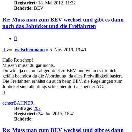
Registriert:
18. Mai 2012, 11:22
Behörde:
BEV
Re: Muss man zum BEV wechsel und gibt es dann
noch das Jobticket und die Freifahrten
Zitieren
Beitrag
von
watschenmann
»
5. Nov 2019, 19:40
Hallo Rotschopf
Müssen musst du gar nichts.
Du wirst ja erst nur abgeordnet zu BEV und wenn es dir nicht
gefällt beendest du die Abordnung, da alles Freiwilligkeit basiert.
Die Freifahrten erhältst du auch beim BEV, die Regelungen zum
Jobticket sind allerdings schlechter dort als bei der AG.
Nach
oben
echterBAHNER
Beiträge:
207
Registriert:
24. Jun 2015, 16:41
Behörde:
Re: Muss man zum BEV wechsel und gibt es dann