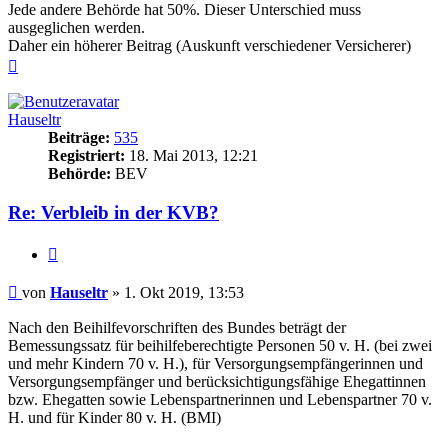
Jede andere Behörde hat 50%. Dieser Unterschied muss
ausgeglichen werden.
Daher ein höherer Beitrag (Auskunft verschiedener Versicherer)
Nach
oben
Hauseltr
Beiträge:
535
Registriert:
18. Mai 2013, 12:21
Behörde:
BEV
Re: Verbleib in der KVB?
Zitieren
Beitrag
von
Hauseltr
»
1. Okt 2019, 13:53
Nach den Beihilfevorschriften des Bundes beträgt der
Bemessungssatz für beihilfeberechtigte Personen 50 v. H. (bei zwei
und mehr Kindern 70 v. H.), für Versorgungsempfängerinnen und
Versorgungsempfänger und berücksichtigungsfähige Ehegattinnen
bzw. Ehegatten sowie Lebenspartnerinnen und Lebenspartner 70 v.
H. und für Kinder 80 v. H. (BMI)