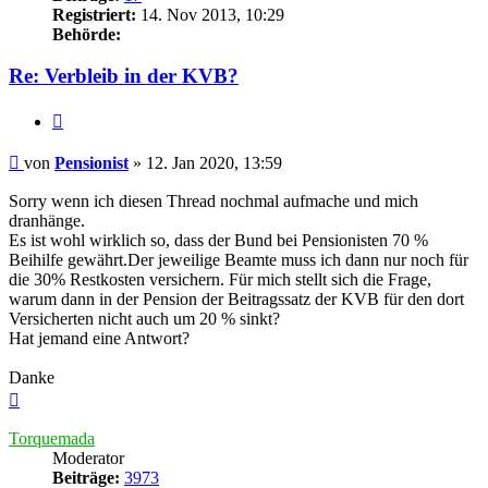
Registriert:
14. Nov 2013, 10:29
Behörde:
Re: Verbleib in der KVB?
Zitieren
Beitrag
von
Pensionist
»
12. Jan 2020, 13:59
Sorry wenn ich diesen Thread nochmal aufmache und mich
dranhänge.
Es ist wohl wirklich so, dass der Bund bei Pensionisten 70 %
Beihilfe gewährt.Der jeweilige Beamte muss ich dann nur noch für
die 30% Restkosten versichern. Für mich stellt sich die Frage,
warum dann in der Pension der Beitragssatz der KVB für den dort
Versicherten nicht auch um 20 % sinkt?
Hat jemand eine Antwort?
Danke
Nach
oben
Torquemada
Moderator
Beiträge:
3973