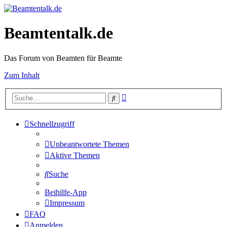
Beamtentalk.de
Das Forum von Beamten für Beamte
Zum Inhalt
Erweiterte
Suche
Suche
Schnellzugriff
Unbeantwortete Themen
Aktive Themen
Suche
Beihilfe-App
Impressum
FAQ
Anmelden