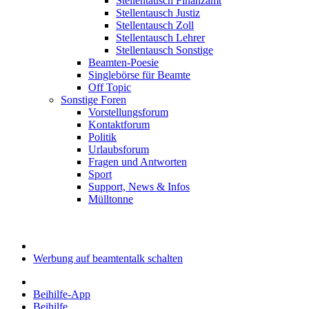
Stellentausch Finanzamt
Stellentausch Justiz
Stellentausch Zoll
Stellentausch Lehrer
Stellentausch Sonstige
Beamten-Poesie
Singlebörse für Beamte
Off Topic
Sonstige Foren
Vorstellungsforum
Kontaktforum
Politik
Urlaubsforum
Fragen und Antworten
Sport
Support, News & Infos
Mülltonne
Werbung auf beamtentalk schalten
Beihilfe-App
Beihilfe