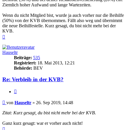
Ziemlich hoher Aufwand und lange Wartezeiten.
Wenn du nicht Mitglied bist, wurde ja auch vorher nur die Beihilfe
(50%) von der KVB übernommen. Fällt also weg und übernimmt
die neue Beihilfestelle. Kurz gesagt, du bist nicht mehr bei der
KVB.
Nach
oben
Hauseltr
Beiträge:
535
Registriert:
18. Mai 2013, 12:21
Behörde:
BEV
Re: Verbleib in der KVB?
Zitieren
Beitrag
von
Hauseltr
»
26. Sep 2019, 14:48
Zitat: Kurz gesagt, du bist nicht mehr bei der KVB.
Ganz kurz gesagt: war er vorher auch nicht!
Nach