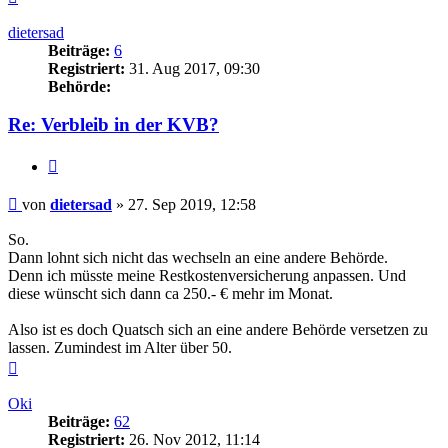
oben
dietersad
Beiträge:
6
Registriert:
31. Aug 2017, 09:30
Behörde:
Re: Verbleib in der KVB?
Zitieren
Beitrag
von
dietersad
»
27. Sep 2019, 12:58
So.
Dann lohnt sich nicht das wechseln an eine andere Behörde.
Denn ich müsste meine Restkostenversicherung anpassen. Und
diese wünscht sich dann ca 250.- € mehr im Monat.
Also ist es doch Quatsch sich an eine andere Behörde versetzen zu
lassen. Zumindest im Alter über 50.
Nach
oben
Oki
Beiträge:
62
Registriert:
26. Nov 2012, 11:14