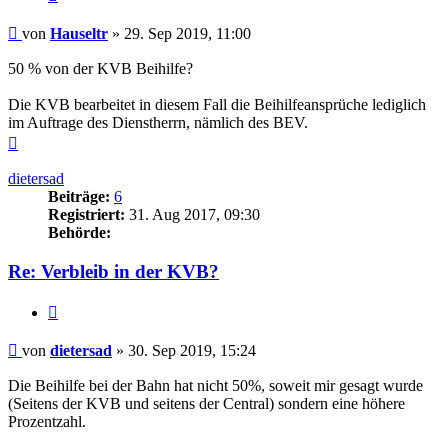
Beitrag
von
Hauseltr
»
29. Sep 2019, 11:00
50 % von der KVB Beihilfe?
Die KVB bearbeitet in diesem Fall die Beihilfeansprüche lediglich
im Auftrage des Dienstherrn, nämlich des BEV.
Nach
oben
dietersad
Beiträge:
6
Registriert:
31. Aug 2017, 09:30
Behörde:
Re: Verbleib in der KVB?
Zitieren
Beitrag
von
dietersad
»
30. Sep 2019, 15:24
Die Beihilfe bei der Bahn hat nicht 50%, soweit mir gesagt wurde
(Seitens der KVB und seitens der Central) sondern eine höhere
Prozentzahl.