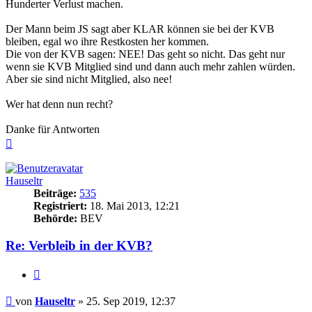
Hunderter Verlust machen.
Der Mann beim JS sagt aber KLAR können sie bei der KVB
bleiben, egal wo ihre Restkosten her kommen.
Die von der KVB sagen: NEE! Das geht so nicht. Das geht nur
wenn sie KVB Mitglied sind und dann auch mehr zahlen würden.
Aber sie sind nicht Mitglied, also nee!
Wer hat denn nun recht?
Danke für Antworten
Nach
oben
Hauseltr
Beiträge:
535
Registriert:
18. Mai 2013, 12:21
Behörde:
BEV
Re: Verbleib in der KVB?
Zitieren
Beitrag
von
Hauseltr
»
25. Sep 2019, 12:37