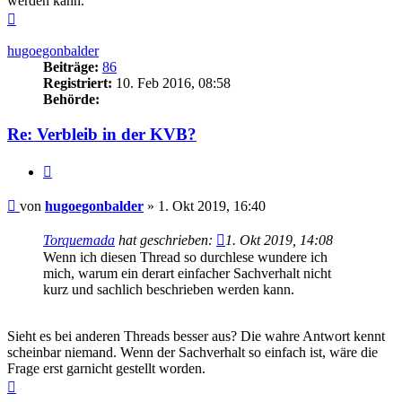
werden kann.
Nach
oben
hugoegonbalder
Beiträge:
86
Registriert:
10. Feb 2016, 08:58
Behörde:
Re: Verbleib in der KVB?
Zitieren
Beitrag
von
hugoegonbalder
»
1. Okt 2019, 16:40
Torquemada
hat geschrieben:
1. Okt 2019, 14:08
Wenn ich diesen Thread so durchlese wundere ich
mich, warum ein derart einfacher Sachverhalt nicht
kurz und sachlich beschrieben werden kann.
Sieht es bei anderen Threads besser aus? Die wahre Antwort kennt
scheinbar niemand. Wenn der Sachverhalt so einfach ist, wäre die
Frage erst garnicht gestellt worden.
Nach
oben