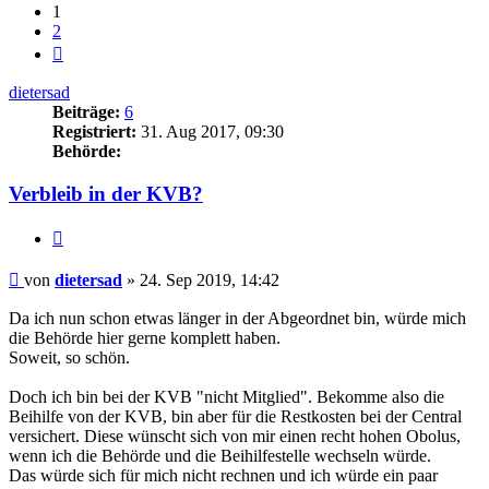
1
2
Nächste
dietersad
Beiträge:
6
Registriert:
31. Aug 2017, 09:30
Behörde:
Verbleib in der KVB?
Zitieren
Beitrag
von
dietersad
»
24. Sep 2019, 14:42
Da ich nun schon etwas länger in der Abgeordnet bin, würde mich
die Behörde hier gerne komplett haben.
Soweit, so schön.
Doch ich bin bei der KVB "nicht Mitglied". Bekomme also die
Beihilfe von der KVB, bin aber für die Restkosten bei der Central
versichert. Diese wünscht sich von mir einen recht hohen Obolus,
wenn ich die Behörde und die Beihilfestelle wechseln würde.
Das würde sich für mich nicht rechnen und ich würde ein paar