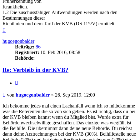
Früherkennung von
Krankheiten.
1.2 Die zuschussfähigen Aufwendungen werden nach den
Bestimmungen dieser
Richtlinien und dem Tarif der KVB (DS 115/V) ermittelt
Nach
oben
hugoegonbalder
Beiträge:
86
Registriert:
10. Feb 2016, 08:58
Behörde:
Re: Verbleib in der KVB?
Zitieren
Beitrag
von
hugoegonbalder
»
26. Sep 2019, 12:00
Ich bekomme jedes mal einen Lachanfall wenn ich so mitbekomme
was die Referenten die so von sich geben. Es ist richtig, dass du bei
der KVB bleiben kannst wenn du Mitglied bist. Wurde extra für
Behördenwechselwillige geschaffen. Das einzige was wegfällt ist
die Beihilfe. Die übernimmt dann deine neue Behörde. Du reichst
dann deine Arztrechnungen bei der KVB (30%), Beihilfestelle neue
Behörde (50%) und bei deiner Restkostenversicherung (20%) ein.