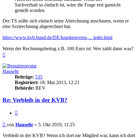
Sachverhalt so einfach ist, wäre die Frage erst garnicht
gestellt worden.
Der TS sollte sich einfach seine Abrechnung anschauen, wenn er
eine Arztrechnung abgerechnet hat.
https://www.kvb.bund.de/DE/krankenverso ... ieder.html
Wenn der Rechnungsbetrag z.B. 100 Euro ist: Wer zahlt dann was?
Nach
oben
Hauseltr
Beiträge:
535
Registriert:
18. Mai 2013, 12:21
Behörde:
BEV
Re: Verbleib in der KVB?
Zitieren
Beitrag
von
Hauseltr
»
5. Okt 2019, 11:25
Verbleib in der KVB? Wenn ich dort nie Mitglied war, kann ich dort