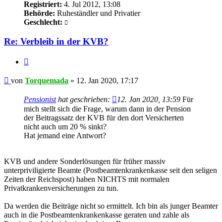
Registriert:
4. Jul 2012, 13:08
Behörde:
Ruheständler und Privatier
Geschlecht:
Re: Verbleib in der KVB?
Zitieren
Beitrag
von
Torquemada
»
12. Jan 2020, 17:17
Pensionist
hat geschrieben:
12. Jan 2020, 13:59
Für
mich stellt sich die Frage, warum dann in der Pension
der Beitragssatz der KVB für den dort Versicherten
nicht auch um 20 % sinkt?
Hat jemand eine Antwort?
KVB und andere Sonderlösungen für früher massiv
unterpriviligierte Beamte (Postbeamtenkrankenkasse seit den seligen
Zeiten der Reichspost) haben NICHTS mit normalen
Privatkrankenversicherungen zu tun.
Da werden die Beiträge nicht so ermittelt. Ich bin als junger Beamter
auch in die Postbeamtenkrankenkasse geraten und zahle als