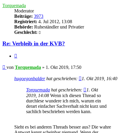
Torquemada
Moderator
Beiträge:
3973
Registriert:
4. Jul 2012, 13:08
Behörde:
Ruheständler und Privatier
Geschlecht:
Re: Verbleib in der KVB?
Zitieren
Beitrag
von
Torquemada
»
1. Okt 2019, 17:50
hugoegonbalder
hat geschrieben:
1. Okt 2019, 16:40
Torquemada
hat geschrieben:
1. Okt
2019, 14:08
Wenn ich diesen Thread so
durchlese wundere ich mich, warum ein
derart einfacher Sachverhalt nicht kurz und
sachlich beschrieben werden kann.
Sieht es bei anderen Threads besser aus? Die wahre
Antwort kennt scheinbar niemand. Wenn der