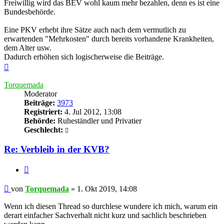
Freiwillig wird das BEV wohl kaum mehr bezahlen, denn es ist eine
Bundesbehörde.
Eine PKV erhebt ihre Sätze auch nach dem vermutlich zu
erwartenden "Mehrkosten" durch bereits vorhandene Krankheiten,
dem Alter usw.
Dadurch erhöhen sich logischerweise die Beiträge.
Nach
oben
Torquemada
Moderator
Beiträge:
3973
Registriert:
4. Jul 2012, 13:08
Behörde:
Ruheständler und Privatier
Geschlecht:
Re: Verbleib in der KVB?
Zitieren
Beitrag
von
Torquemada
»
1. Okt 2019, 14:08
Wenn ich diesen Thread so durchlese wundere ich mich, warum ein
derart einfacher Sachverhalt nicht kurz und sachlich beschrieben